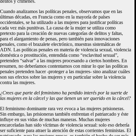
delitos y crímenes.
Cuando analizamos las políticas penales, observamos que en las
últimas décadas, en Francia como en la mayoría de países
occidentales, se ha utilizado a las mujeres para justificar políticas
cada vez más punitivas. La causa de la mujer se utiliza como
pretexto para la creación de nuevas categorías de delitos y faltas,
para el alargamiento de penas, pero también para innovaciones
penales, como el brazalete electrónico, muestras sistemáticas de
ADN. Las políticas penales en materia de violencia sexual, violencia
doméstica o prostitución, entendida como “esclavitud sexual”,
pretenden “salvar” a las mujeres procesando a ciertos hombres.
En
resumen, no deberíamos contentarnos con mirar lo que las políticas
penales pretenden hacer -proteger a las mujeres- sino analizar cuáles
son sus efectos sobre las mujeres y en particular sobre la violencia
contra las mujeres.
¿Crees que parte del feminismo ha perdido interés por la suerte de
las mujeres en la cárcel y las que tienen un ser querido en la cárcel?
El feminismo dominante rara vez evoca a las mujeres prisioneras.
Sin embargo, las prisioneras también enfrentan el patriarcado y éste
influye en sus vidas de muchas maneras. Muchas mujeres
encarceladas han sido víctimas de violencia sexual: solo eso debería
ser suficiente para atraer la atención de estas corrientes feministas. El
patriarcado, para las mujeres presas, es también el hecho de ser más