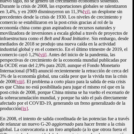
nuevo siglo, no se generó un crecimiento económico sostenido.
Durante la crisis de 2008, las exportaciones globales se ralentizaron
en 3,4%, y en 2009 disminuyeron un 11,3%
[vi]
, un desplome sin
precedentes desde la crisis de 1930. Los niveles de crecimiento y
comercio se estabilizaron en la post-crisis gracias al rol de la
economía china como gran aspiradora de recursos naturales y
movilizadora de inversiones a escala global a través de proyectos de
infraestructura como el
Belt and Road Initiative
. Sin embargo, desde
mediados de 2018 se produjo una nueva caída en la actividad
industrial global y en el comercio. En el último trimestre de 2019, el
comercio cayó 1,2%
[vii]
. Antes del inicio de la pandemia, las
perspectivas de crecimiento de la economía mundial publicadas por
la OCDE eran del 2,9% para 2020, aunque el Fondo Monetario
Internacional (FMI) anunció recientemente la retracción de cerca del
3% de la economía global, una caída peor que la vivida tras la crisis
de 2008
[viii]
. El problema a corto plazo para la salida de esta crisis
es que China no está posibilitada para jugar el mismo rol que en la
post-crisis de 2008, porque China misma se ha vuelto el escenario de
la sobreacumulación mundial, y porque ha sido el país directamente
afectado por el COVID-19, generando un freno generalizado de la
producción
[ix]
.
En 2008, el intento de salida coordinada de las potencias fue a través
de relanzar un nuevo G-20
aggiornado
para hacer frente a la crisis
global. La convocatoria a un foro ampliado (a lo que otrora fuera el