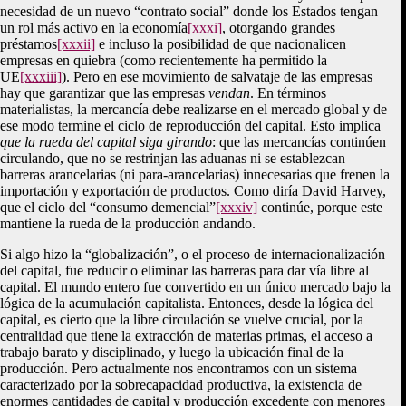
necesidad de un nuevo “contrato social” donde los Estados tengan
un rol más activo en la economía
[xxxi]
, otorgando grandes
préstamos
[xxxii]
e incluso la posibilidad de que nacionalicen
empresas en quiebra (como recientemente ha permitido la
UE
[xxxiii]
). Pero en ese movimiento de salvataje de las empresas
hay que garantizar que las empresas
vendan
. En términos
materialistas, la mercancía debe realizarse en el mercado global y de
ese modo termine el ciclo de reproducción del capital. Esto implica
que la rueda del capital siga girando
: que las mercancías continúen
circulando, que no se restrinjan las aduanas ni se establezcan
barreras arancelarias (ni para-arancelarias) innecesarias que frenen la
importación y exportación de productos. Como diría David Harvey,
que el ciclo del “consumo demencial”
[xxxiv]
continúe, porque este
mantiene la rueda de la producción andando.
Si algo hizo la “globalización”, o el proceso de internacionalización
del capital, fue reducir o eliminar las barreras para dar vía libre al
capital. El mundo entero fue convertido en un único mercado bajo la
lógica de la acumulación capitalista. Entonces, desde la lógica del
capital, es cierto que la libre circulación se vuelve crucial, por la
centralidad que tiene la extracción de materias primas, el acceso a
trabajo barato y disciplinado, y luego la ubicación final de la
producción. Pero actualmente nos encontramos con un sistema
caracterizado por la sobrecapacidad productiva, la existencia de
enormes cantidades de capital y producción excedente con menores