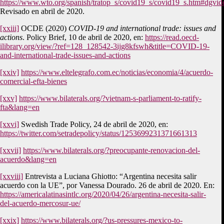
https://www.wto.org/spanish/tratop_s/covid19_s/covid19_s.htm#dgvid
Revisado en abril de 2020.
[xxiii]
OCDE (2020)
COVID-19 and international trade: issues and
actions
. Policy Brief, 10 de abril de 2020, en:
https://read.oecd-
ilibrary.org/view/?ref=128_128542-3ijg8kfswh&title=COVID-19-
and-international-trade-issues-and-actions
[xxiv]
https://www.eltelegrafo.com.ec/noticias/economia/4/acuerdo-
comercial-efta-bienes
[xxv]
https://www.bilaterals.org/?vietnam-s-parliament-to-ratify-
fta&lang=en
[xxvi]
Swedish Trade Policy, 24 de abril de 2020, en:
https://twitter.com/setradepolicy/status/1253699231371661313
[xxvii]
https://www.bilaterals.org/?preocupante-renovacion-del-
acuerdo&lang=en
[xxviii]
Entrevista a Luciana Ghiotto: “Argentina necesita salir
acuerdo con la UE”, por Vanessa Dourado. 26 de abril de 2020. En:
https://americalatinasintlc.org/2020/04/26/argentina-necesita-salir-
del-acuerdo-mercosur-ue/
[xxix]
https://www.bilaterals.org/?us-pressures-mexico-to-