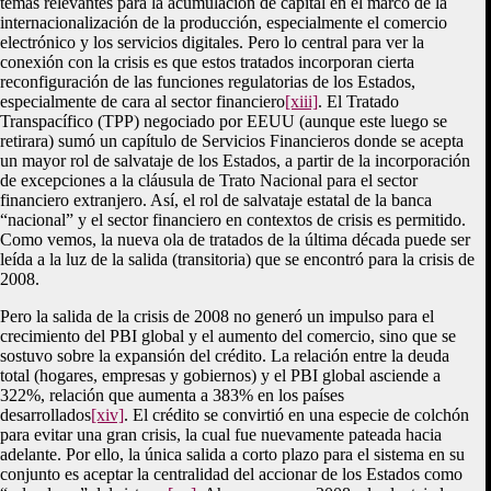
temas relevantes para la acumulación de capital en el marco de la
internacionalización de la producción, especialmente el comercio
electrónico y los servicios digitales. Pero lo central para ver la
conexión con la crisis es que estos tratados incorporan cierta
reconfiguración de las funciones regulatorias de los Estados,
especialmente de cara al sector financiero
[xiii]
. El Tratado
Transpacífico (TPP) negociado por EEUU (aunque este luego se
retirara) sumó un capítulo de Servicios Financieros donde se acepta
un mayor rol de salvataje de los Estados, a partir de la incorporación
de excepciones a la cláusula de Trato Nacional para el sector
financiero extranjero. Así, el rol de salvataje estatal de la banca
“nacional” y el sector financiero en contextos de crisis es permitido.
Como vemos, la nueva ola de tratados de la última década puede ser
leída a la luz de la salida (transitoria) que se encontró para la crisis de
2008.
Pero la salida de la crisis de 2008 no generó un impulso para el
crecimiento del PBI global y el aumento del comercio, sino que se
sostuvo sobre la expansión del crédito. La relación entre la deuda
total (hogares, empresas y gobiernos) y el PBI global asciende a
322%, relación que aumenta a 383% en los países
desarrollados
[xiv]
. El crédito se convirtió en una especie de colchón
para evitar una gran crisis, la cual fue nuevamente pateada hacia
adelante. Por ello, la única salida a corto plazo para el sistema en su
conjunto es aceptar la centralidad del accionar de los Estados como