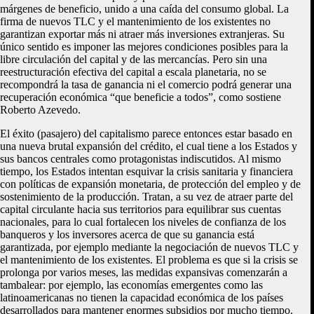
márgenes de beneficio, unido a una caída del consumo global. La
firma de nuevos TLC y el mantenimiento de los existentes no
garantizan exportar más ni atraer más inversiones extranjeras. Su
único sentido es imponer las mejores condiciones posibles para la
libre circulación del capital y de las mercancías. Pero sin una
reestructuración efectiva del capital a escala planetaria, no se
recompondrá la tasa de ganancia ni el comercio podrá generar una
recuperación económica “que beneficie a todos”, como sostiene
Roberto Azevedo.
El éxito (pasajero) del capitalismo parece entonces estar basado en
una nueva brutal expansión del crédito, el cual tiene a los Estados y
sus bancos centrales como protagonistas indiscutidos. Al mismo
tiempo, los Estados intentan esquivar la crisis sanitaria y financiera
con políticas de expansión monetaria, de protección del empleo y de
sostenimiento de la producción. Tratan, a su vez de atraer parte del
capital circulante hacia sus territorios para equilibrar sus cuentas
nacionales, para lo cual fortalecen los niveles de confianza de los
banqueros y los inversores acerca de que su ganancia está
garantizada, por ejemplo mediante la negociación de nuevos TLC y
el mantenimiento de los existentes. El problema es que si la crisis se
prolonga por varios meses, las medidas expansivas comenzarán a
tambalear: por ejemplo, las economías emergentes como las
latinoamericanas no tienen la capacidad económica de los países
desarrollados para mantener enormes subsidios por mucho tiempo.