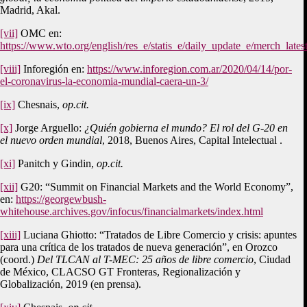
Madrid, Akal.
[vii]
OMC en:
https://www.wto.org/english/res_e/statis_e/daily_update_e/merch_lates
[viii]
Inforegión en:
https://www.inforegion.com.ar/2020/04/14/por-
el-coronavirus-la-economia-mundial-caera-un-3/
[ix]
Chesnais,
op.cit.
[x]
Jorge Arguello:
¿Quién gobierna el mundo? El rol del G-20 en
el nuevo orden mundial
, 2018, Buenos Aires, Capital Intelectual .
[xi]
Panitch y Gindin,
op.cit.
[xii]
G20: “Summit on Financial Markets and the World Economy”,
en:
https://georgewbush-
whitehouse.archives.gov/infocus/financialmarkets/index.html
[xiii]
Luciana Ghiotto: “Tratados de Libre Comercio y crisis: apuntes
para una crítica de los tratados de nueva generación”, en Orozco
(coord.)
Del TLCAN al T-MEC: 25 años de libre comercio
, Ciudad
de México, CLACSO GT Fronteras, Regionalización y
Globalización, 2019 (en prensa).