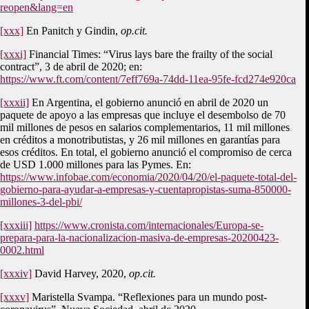
reopen&lang=en
[xxx]
En Panitch y Gindin,
op.cit.
[xxxi]
Financial Times: “Virus lays bare the frailty of the social
contract”, 3 de abril de 2020; en:
https://www.ft.com/content/7eff769a-74dd-11ea-95fe-fcd274e920ca
[xxxii]
En Argentina, el gobierno anunció en abril de 2020 un
paquete de apoyo a las empresas que incluye el desembolso de 70
mil millones de pesos en salarios complementarios, 11 mil millones
en créditos a monotributistas, y 26 mil millones en garantías para
esos créditos. En total, el gobierno anunció el compromiso de cerca
de USD 1.000 millones para las Pymes. En:
https://www.infobae.com/economia/2020/04/20/el-paquete-total-del-
gobierno-para-ayudar-a-empresas-y-cuentapropistas-suma-850000-
millones-3-del-pbi/
[xxxiii]
https://www.cronista.com/internacionales/Europa-se-
prepara-para-la-nacionalizacion-masiva-de-empresas-20200423-
0002.html
[xxxiv]
David Harvey, 2020,
op.cit.
[xxxv]
Maristella Svampa. “Reflexiones para un mundo post-