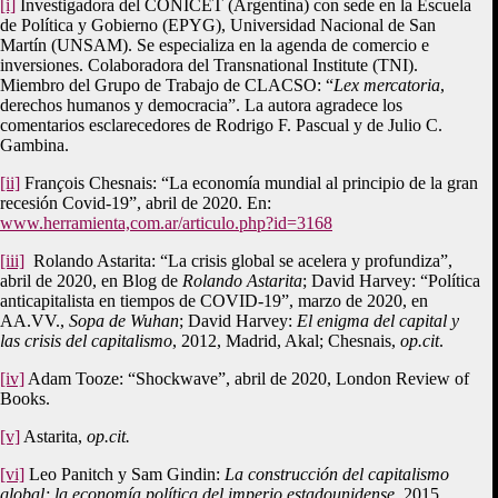
[i]
Investigadora del CONICET (Argentina) con sede en la Escuela
de Política y Gobierno (EPYG), Universidad Nacional de San
Martín (UNSAM). Se especializa en la agenda de comercio e
inversiones. Colaboradora del Transnational Institute (TNI).
Miembro del Grupo de Trabajo de CLACSO: “
Lex mercatoria
,
derechos humanos y democracia”. La autora agradece los
comentarios esclarecedores de Rodrigo F. Pascual y de Julio C.
Gambina.
[ii]
Fran
ç
ois Chesnais: “La economía mundial al principio de la gran
recesión Covid-19”, abril de 2020. En:
www.herramienta,com.ar/articulo.php?id=3168
[iii]
Rolando Astarita: “La crisis global se acelera y profundiza”,
abril de 2020, en Blog de
Rolando Astarita
; David Harvey: “Política
anticapitalista en tiempos de COVID-19”, marzo de 2020, en
AA.VV.,
Sopa de Wuhan
; David Harvey:
El enigma del capital y
las crisis del capitalismo
, 2012, Madrid, Akal; Chesnais,
op.cit
.
[iv]
Adam Tooze: “Shockwave”, abril de 2020, London Review of
Books.
[v]
Astarita,
op.cit.
[vi]
Leo Panitch y Sam Gindin:
La construcción del capitalismo
global; la economía política del imperio estadounidense
, 2015,