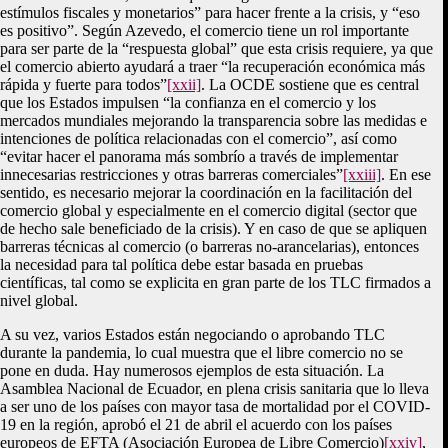
estímulos fiscales y monetarios” para hacer frente a la crisis, y “eso
es positivo”. Según Azevedo, el comercio tiene un rol importante
para ser parte de la “respuesta global” que esta crisis requiere, ya que
el comercio abierto ayudará a traer “la recuperación económica más
rápida y fuerte para todos”
[xxii]
. La OCDE sostiene que es central
que los Estados impulsen “la confianza en el comercio y los
mercados mundiales mejorando la transparencia sobre las medidas e
intenciones de política relacionadas con el comercio”, así como
“evitar hacer el panorama más sombrío a través de implementar
innecesarias restricciones y otras barreras comerciales”
[xxiii]
. En ese
sentido, es necesario mejorar la coordinación en la facilitación del
comercio global y especialmente en el comercio digital (sector que
de hecho sale beneficiado de la crisis). Y en caso de que se apliquen
barreras técnicas al comercio (o barreras no-arancelarias), entonces
la necesidad para tal política debe estar basada en pruebas
científicas, tal como se explicita en gran parte de los TLC firmados a
nivel global.
A su vez, varios Estados están negociando o aprobando TLC
durante la pandemia, lo cual muestra que el libre comercio no se
pone en duda. Hay numerosos ejemplos de esta situación. La
Asamblea Nacional de Ecuador, en plena crisis sanitaria que lo lleva
a ser uno de los países con mayor tasa de mortalidad por el COVID-
19 en la región, aprobó el 21 de abril el acuerdo con los países
europeos de EFTA (Asociación Europea de Libre Comercio)
[xxiv]
,