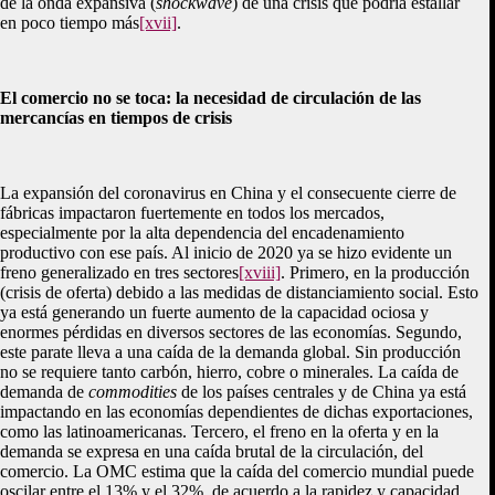
de la onda expansiva (
shockwave
) de una crisis que podría estallar
en poco tiempo más
[xvii]
.
El comercio no se toca: la necesidad de circulación de las
mercancías en tiempos de crisis
La expansión del coronavirus en China y el consecuente cierre de
fábricas impactaron fuertemente en todos los mercados,
especialmente por la alta dependencia del encadenamiento
productivo con ese país. Al inicio de 2020 ya se hizo evidente un
freno generalizado en tres sectores
[xviii]
. Primero, en la producción
(crisis de oferta) debido a las medidas de distanciamiento social. Esto
ya está generando un fuerte aumento de la capacidad ociosa y
enormes pérdidas en diversos sectores de las economías. Segundo,
este parate lleva a una caída de la demanda global. Sin producción
no se requiere tanto carbón, hierro, cobre o minerales. La caída de
demanda de
commodities
de los países centrales y de China ya está
impactando en las economías dependientes de dichas exportaciones,
como las latinoamericanas. Tercero, el freno en la oferta y en la
demanda se expresa en una caída brutal de la circulación, del
comercio. La OMC estima que la caída del comercio mundial puede
oscilar entre el 13% y el 32%, de acuerdo a la rapidez y capacidad