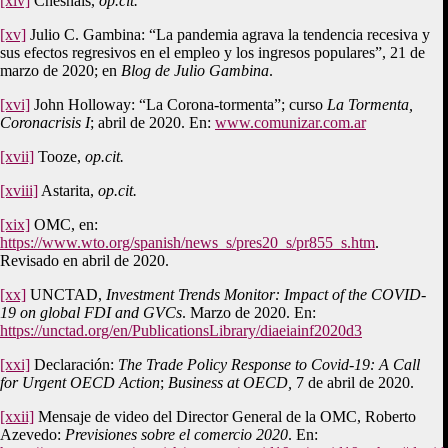
[xiv]
Chesnais,
op.cit.
[xv]
Julio C. Gambina: “La pandemia agrava la tendencia recesiva y
sus efectos regresivos en el empleo y los ingresos populares”, 21 de
marzo de 2020; en
Blog de Julio Gambina
.
[xvi]
John Holloway: “La Corona-tormenta”; curso
La Tormenta,
Coronacrisis I
; abril de 2020. En:
www.comunizar.com.ar
[xvii]
Tooze,
op.cit.
[xviii]
Astarita,
op.cit.
[xix]
OMC, en:
https://www.wto.org/spanish/news_s/pres20_s/pr855_s.htm
.
Revisado en abril de 2020.
[xx]
UNCTAD,
Investment Trends Monitor: Impact of the COVID-
19 on global FDI and GVCs
. Marzo de 2020. En:
https://unctad.org/en/PublicationsLibrary/diaeiainf2020d3
[xxi]
Declaración:
The Trade Policy Response to Covid-19: A Call
for Urgent OECD Action
;
Business at OECD,
7 de abril de 2020.
[xxii]
Mensaje de video del Director General de la OMC, Roberto
Azevedo:
Previsiones sobre el comercio 2020
. En: