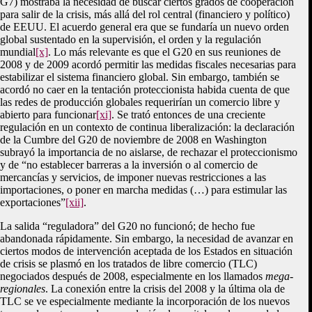
G7) mostraba la necesidad de buscar ciertos grados de cooperación
para salir de la crisis, más allá del rol central (financiero y político)
de EEUU. El acuerdo general era que se fundaría un nuevo orden
global sustentado en la supervisión, el orden y la regulación
mundial
[x]
. Lo más relevante es que el G20 en sus reuniones de
2008 y de 2009 acordó permitir las medidas fiscales necesarias para
estabilizar el sistema financiero global. Sin embargo, también se
acordó no caer en la tentación proteccionista habida cuenta de que
las redes de producción globales requerirían un comercio libre y
abierto para funcionar
[xi]
. Se trató entonces de una creciente
regulación en un contexto de continua liberalización: la declaración
de la Cumbre del G20 de noviembre de 2008 en Washington
subrayó la importancia de no aislarse, de rechazar el proteccionismo
y de “no establecer barreras a la inversión o al comercio de
mercancías y servicios, de imponer nuevas restricciones a las
importaciones, o poner en marcha medidas (…) para estimular las
exportaciones”
[xii]
.
La salida “reguladora” del G20 no funcionó; de hecho fue
abandonada rápidamente. Sin embargo, la necesidad de avanzar en
ciertos modos de intervención aceptada de los Estados en situación
de crisis se plasmó en los tratados de libre comercio (TLC)
negociados después de 2008, especialmente en los llamados
mega-
regionales
. La conexión entre la crisis del 2008 y la última ola de
TLC se ve especialmente mediante la incorporación de los nuevos