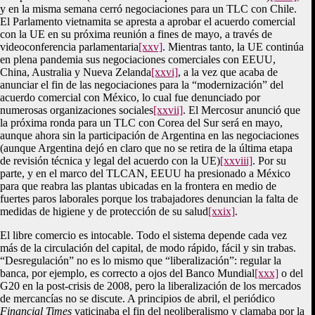
y en la misma semana cerró negociaciones para un TLC con Chile.
El Parlamento vietnamita se apresta a aprobar el acuerdo comercial
con la UE en su próxima reunión a fines de mayo, a través de
videoconferencia parlamentaria
[xxv]
. Mientras tanto, la UE continúa
en plena pandemia sus negociaciones comerciales con EEUU,
China, Australia y Nueva Zelanda
[xxvi]
, a la vez que acaba de
anunciar el fin de las negociaciones para la “modernización” del
acuerdo comercial con México, lo cual fue denunciado por
numerosas organizaciones sociales
[xxvii]
. El Mercosur anunció que
la próxima ronda para un TLC con Corea del Sur será en mayo,
aunque ahora sin la participación de Argentina en las negociaciones
(aunque Argentina dejó en claro que no se retira de la última etapa
de revisión técnica y legal del acuerdo con la UE)
[xxviii]
. Por su
parte, y en el marco del TLCAN, EEUU ha presionado a México
para que reabra las plantas ubicadas en la frontera en medio de
fuertes paros laborales porque los trabajadores denuncian la falta de
medidas de higiene y de protección de su salud
[xxix]
.
El libre comercio es intocable. Todo el sistema depende cada vez
más de la circulación del capital, de modo rápido, fácil y sin trabas.
“Desregulación” no es lo mismo que “liberalización”: regular la
banca, por ejemplo, es correcto a ojos del Banco Mundial
[xxx]
o del
G20 en la post-crisis de 2008, pero la liberalización de los mercados
de mercancías no se discute. A principios de abril, el periódico
Financial Times
vaticinaba el fin del neoliberalismo y clamaba por la