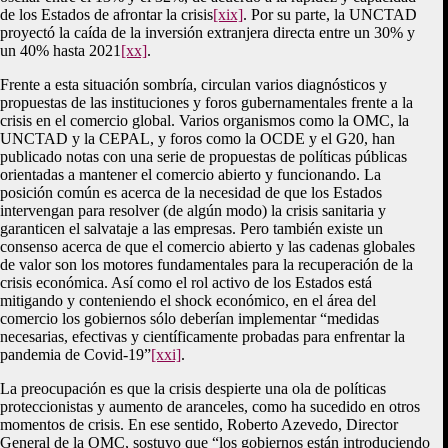
de los Estados de afrontar la crisis
[xix]
. Por su parte, la UNCTAD
proyectó la caída de la inversión extranjera directa entre un 30% y
un 40% hasta 2021
[xx]
.
Frente a esta situación sombría, circulan varios diagnósticos y
propuestas de las instituciones y foros gubernamentales frente a la
crisis en el comercio global. Varios organismos como la OMC, la
UNCTAD y la CEPAL, y foros como la OCDE y el G20, han
publicado notas con una serie de propuestas de políticas públicas
orientadas a mantener el comercio abierto y funcionando. La
posición común es acerca de la necesidad de que los Estados
intervengan para resolver (de algún modo) la crisis sanitaria y
garanticen el salvataje a las empresas. Pero también existe un
consenso acerca de que el comercio abierto y las cadenas globales
de valor son los motores fundamentales para la recuperación de la
crisis económica. Así como el rol activo de los Estados está
mitigando y conteniendo el shock económico, en el área del
comercio los gobiernos sólo deberían implementar “medidas
necesarias, efectivas y científicamente probadas para enfrentar la
pandemia de Covid-19”
[xxi]
.
La preocupación es que la crisis despierte una ola de políticas
proteccionistas y aumento de aranceles, como ha sucedido en otros
momentos de crisis. En ese sentido, Roberto Azevedo, Director
General de la OMC, sostuvo que “los gobiernos están introduciendo