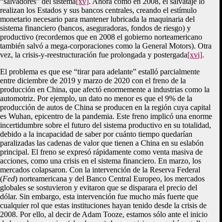
“salvadores” del sistema
[xv]
. Ahora como en 2008, el salvataje lo
realizan los Estados y sus bancos centrales, creando el estímulo
monetario necesario para mantener lubricada la maquinaria del
sistema financiero (bancos, aseguradoras, fondos de riesgo) y
productivo (recordemos que en 2008 el gobierno norteamericano
también salvó a mega-corporaciones como la General Motors). Otra
vez, la crisis-y-reestructuración fue prolongada y postergada
[xvi]
.
El problema es que ese “tirar para adelante” estalló parcialmente
entre diciembre de 2019 y marzo de 2020 con el freno de la
producción en China, que afectó enormemente a industrias como la
automotriz. Por ejemplo, un dato no menor es que el 9% de la
producción de autos de China se producen en la región cuya capital
es Wuhan, epicentro de la pandemia. Este freno implicó una enorme
incertidumbre sobre el futuro del sistema productivo en su totalidad,
debido a la incapacidad de saber por cuánto tiempo quedarían
paralizadas las cadenas de valor que tienen a China en su eslabón
principal. El freno se expresó rápidamente como venta masiva de
acciones, como una crisis en el sistema financiero. En marzo, los
mercados colapsaron. Con la intervención de la Reserva Federal
(
Fed
) norteamericana y del Banco Central Europeo, los mercados
globales se sostuvieron y evitaron que se disparara el precio del
dólar. Sin embargo, esta intervención fue mucho más fuerte que
cualquier rol que estas instituciones hayan tenido desde la crisis de
2008. Por ello, al decir de Adam Tooze, estamos sólo ante el inicio