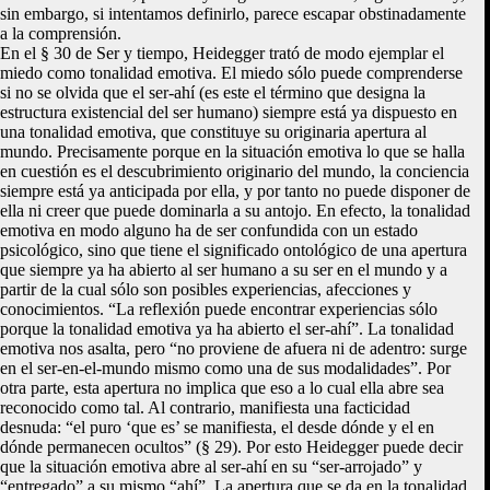
sin embargo, si intentamos definirlo, parece escapar obstinadamente
a la comprensión.
En el § 30 de Ser y tiempo, Heidegger trató de modo ejemplar el
miedo como tonalidad emotiva. El miedo sólo puede comprenderse
si no se olvida que el ser-ahí (es este el término que designa la
estructura existencial del ser humano) siempre está ya dispuesto en
una tonalidad emotiva, que constituye su originaria apertura al
mundo. Precisamente porque en la situación emotiva lo que se halla
en cuestión es el descubrimiento originario del mundo, la conciencia
siempre está ya anticipada por ella, y por tanto no puede disponer de
ella ni creer que puede dominarla a su antojo. En efecto, la tonalidad
emotiva en modo alguno ha de ser confundida con un estado
psicológico, sino que tiene el significado ontológico de una apertura
que siempre ya ha abierto al ser humano a su ser en el mundo y a
partir de la cual sólo son posibles experiencias, afecciones y
conocimientos. “La reflexión puede encontrar experiencias sólo
porque la tonalidad emotiva ya ha abierto el ser-ahí”. La tonalidad
emotiva nos asalta, pero “no proviene de afuera ni de adentro: surge
en el ser-en-el-mundo mismo como una de sus modalidades”. Por
otra parte, esta apertura no implica que eso a lo cual ella abre sea
reconocido como tal. Al contrario, manifiesta una facticidad
desnuda: “el puro ‘que es’ se manifiesta, el desde dónde y el en
dónde permanecen ocultos” (§ 29). Por esto Heidegger puede decir
que la situación emotiva abre al ser-ahí en su “ser-arrojado” y
“entregado” a su mismo “ahí”. La apertura que se da en la tonalidad