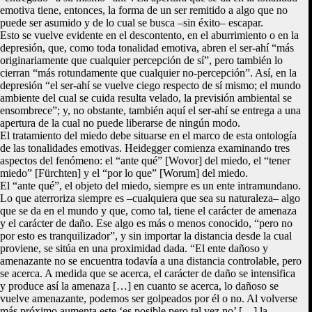
emotiva tiene, entonces, la forma de un ser remitido a algo que no
puede ser asumido y de lo cual se busca –sin éxito– escapar.
Esto se vuelve evidente en el descontento, en el aburrimiento o en la
depresión, que, como toda tonalidad emotiva, abren el ser-ahí “más
originariamente que cualquier percepción de sí”, pero también lo
cierran “más rotundamente que cualquier no-percepción”. Así, en la
depresión “el ser-ahí se vuelve ciego respecto de sí mismo; el mundo
ambiente del cual se cuida resulta velado, la previsión ambiental se
ensombrece”; y, no obstante, también aquí el ser-ahí se entrega a una
apertura de la cual no puede liberarse de ningún modo.
El tratamiento del miedo debe situarse en el marco de esta ontología
de las tonalidades emotivas. Heidegger comienza examinando tres
aspectos del fenómeno: el “ante qué” [Wovor] del miedo, el “tener
miedo” [Fürchten] y el “por lo que” [Worum] del miedo.
El “ante qué”, el objeto del miedo, siempre es un ente intramundano.
Lo que aterroriza siempre es –cualquiera que sea su naturaleza– algo
que se da en el mundo y que, como tal, tiene el carácter de amenaza
y el carácter de daño. Ese algo es más o menos conocido, “pero no
por esto es tranquilizador”, y sin importar la distancia desde la cual
proviene, se sitúa en una proximidad dada. “El ente dañoso y
amenazante no se encuentra todavía a una distancia controlable, pero
se acerca. A medida que se acerca, el carácter de daño se intensifica
y produce así la amenaza […] en cuanto se acerca, lo dañoso se
vuelve amenazante, podemos ser golpeados por él o no. Al volverse
más próximo aumenta este ‘es posible pero tal vez no’ […] la