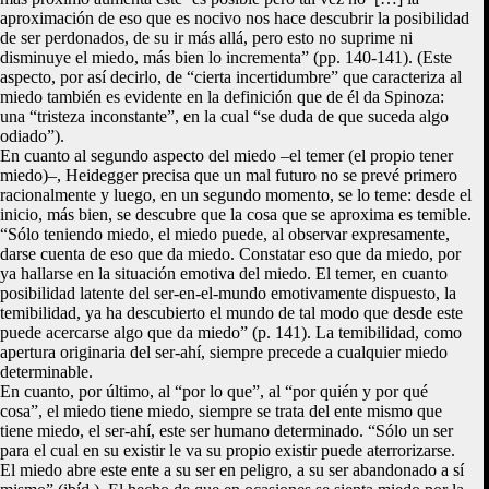
aproximación de eso que es nocivo nos hace descubrir la posibilidad
de ser perdonados, de su ir más allá, pero esto no suprime ni
disminuye el miedo, más bien lo incrementa” (pp. 140-141). (Este
aspecto, por así decirlo, de “cierta incertidumbre” que caracteriza al
miedo también es evidente en la definición que de él da Spinoza:
una “tristeza inconstante”, en la cual “se duda de que suceda algo
odiado”).
En cuanto al segundo aspecto del miedo –el temer (el propio tener
miedo)–, Heidegger precisa que un mal futuro no se prevé primero
racionalmente y luego, en un segundo momento, se lo teme: desde el
inicio, más bien, se descubre que la cosa que se aproxima es temible.
“Sólo teniendo miedo, el miedo puede, al observar expresamente,
darse cuenta de eso que da miedo. Constatar eso que da miedo, por
ya hallarse en la situación emotiva del miedo. El temer, en cuanto
posibilidad latente del ser-en-el-mundo emotivamente dispuesto, la
temibilidad, ya ha descubierto el mundo de tal modo que desde este
puede acercarse algo que da miedo” (p. 141). La temibilidad, como
apertura originaria del ser-ahí, siempre precede a cualquier miedo
determinable.
En cuanto, por último, al “por lo que”, al “por quién y por qué
cosa”, el miedo tiene miedo, siempre se trata del ente mismo que
tiene miedo, el ser-ahí, este ser humano determinado. “Sólo un ser
para el cual en su existir le va su propio existir puede aterrorizarse.
El miedo abre este ente a su ser en peligro, a su ser abandonado a sí