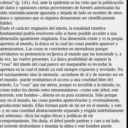
cabeza” (p. 141). Así, ante la epidemia se ha visto que la publicación
de datos y opiniones ciertas provenientes de fuentes autorizadas ha
sido sistemáticamente ignorada y dejada de lado en nombre de otros
datos y opiniones que ni siquiera demuestran ser científicamente
fiables.
Dado el carácter originario del miedo, la tonalidad emotiva
fundamental podría resolverse sólo si fuese posible acceder a una
dimensión igualmente originaria. Esa dimensión existe y es la propia
apertura al mundo, la única en la cual las cosas pueden aparecer y
amenazarnos. Las cosas se convierten en aterradoras porque
olvidamos su pertenencia recíproca al mundo que las trasciende y, a
la vez, las vuelve presentes. La única posibilidad de separar la
“cosa” del miedo del cual parece ser inseparable es recordar la
apertura en la cual el miedo ya está siempre expuesto y revelado. No
el razonamiento sino la memoria –acordarse de sí y de nuestro ser en
el mundo– puede restituirnos el acceso a una coseidad libre del
miedo. La “cosa” que me aterra, porque es invisible a la mirada, es,
como todos los demás entes intramundanos –como este árbol, este
torrente, este hombre–, abierta en su pura existencia. Sólo porque
soy en el mundo, las cosas pueden aparecérseme y, eventualmente,
producirme miedo. Ellas forman parte de mi ser en el mundo, y esto
–y no una coseidad abstractamente separada y erigida indebidamente
en soberana– dicta las reglas éticas y políticas de mi
comportamiento. Sin duda, el árbol puede partirse y caer a mi lado,
el torrente desbordarse e inundar la aldea y este hombre puede