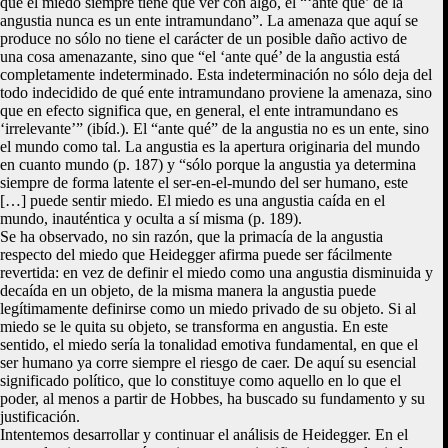
que el miedo siempre tiene que ver con algo, el “‘ante qué’ de la
angustia nunca es un ente intramundano”. La amenaza que aquí se
produce no sólo no tiene el carácter de un posible daño activo de
una cosa amenazante, sino que “el ‘ante qué’ de la angustia está
completamente indeterminado. Esta indeterminación no sólo deja del
todo indecidido de qué ente intramundano proviene la amenaza, sino
que en efecto significa que, en general, el ente intramundano es
‘irrelevante’” (ibíd.). El “ante qué” de la angustia no es un ente, sino
el mundo como tal. La angustia es la apertura originaria del mundo
en cuanto mundo (p. 187) y “sólo porque la angustia ya determina
siempre de forma latente el ser-en-el-mundo del ser humano, este
[…] puede sentir miedo. El miedo es una angustia caída en el
mundo, inauténtica y oculta a sí misma (p. 189).
Se ha observado, no sin razón, que la primacía de la angustia
respecto del miedo que Heidegger afirma puede ser fácilmente
revertida: en vez de definir el miedo como una angustia disminuida y
decaída en un objeto, de la misma manera la angustia puede
legítimamente definirse como un miedo privado de su objeto. Si al
miedo se le quita su objeto, se transforma en angustia. En este
sentido, el miedo sería la tonalidad emotiva fundamental, en que el
ser humano ya corre siempre el riesgo de caer. De aquí su esencial
significado político, que lo constituye como aquello en lo que el
poder, al menos a partir de Hobbes, ha buscado su fundamento y su
justificación.
Intentemos desarrollar y continuar el análisis de Heidegger. En el