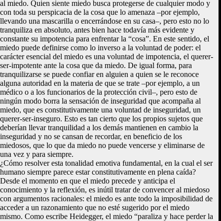
al miedo. Quien siente miedo busca protegerse de cualquier modo y
con toda su perspicacia de la cosa que lo amenaza –por ejemplo,
llevando una mascarilla o encerrándose en su casa–, pero esto no lo
tranquiliza en absoluto, antes bien hace todavía más evidente y
constante su impotencia para enfrentar la “cosa”. En este sentido, el
miedo puede definirse como lo inverso a la voluntad de poder: el
carácter esencial del miedo es una voluntad de impotencia, el querer-
ser-impotente ante la cosa que da miedo. De igual forma, para
tranquilizarse se puede confiar en alguien a quien se le reconoce
alguna autoridad en la materia de que se trate –por ejemplo, a un
médico o a los funcionarios de la protección civil–, pero esto de
ningún modo borra la sensación de inseguridad que acompaña al
miedo, que es constitutivamente una voluntad de inseguridad, un
querer-ser-inseguro. Esto es tan cierto que los propios sujetos que
deberían llevar tranquilidad a los demás mantienen en cambio la
inseguridad y no se cansan de recordar, en beneficio de los
miedosos, que lo que da miedo no puede vencerse y eliminarse de
una vez y para siempre.
¿Cómo resolver esta tonalidad emotiva fundamental, en la cual el ser
humano siempre parece estar constitutivamente en plena caída?
Desde el momento en que el miedo precede y anticipa el
conocimiento y la reflexión, es inútil tratar de convencer al miedoso
con argumentos racionales: el miedo es ante todo la imposibilidad de
acceder a un razonamiento que no esté sugerido por el miedo
mismo. Como escribe Heidegger, el miedo “paraliza y hace perder la