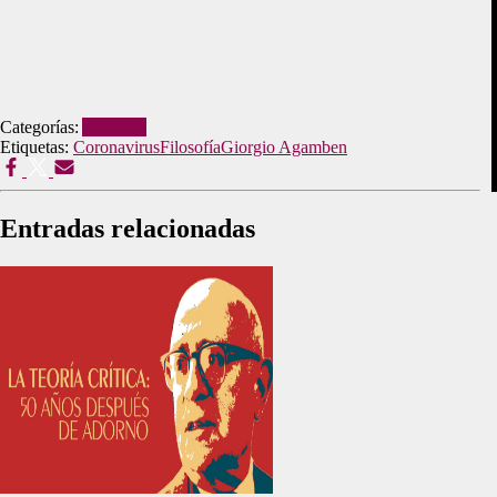
Categorías:
Artículos
Etiquetas:
Coronavirus
Filosofía
Giorgio Agamben
Entradas relacionadas