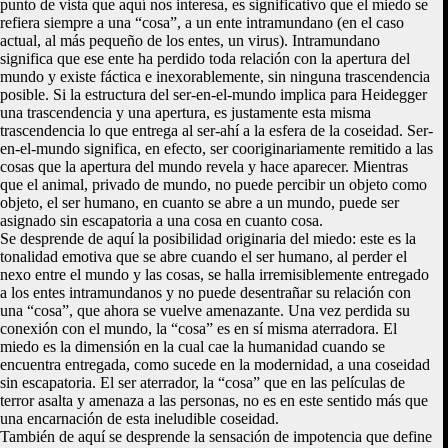
punto de vista que aquí nos interesa, es significativo que el miedo se
refiera siempre a una “cosa”, a un ente intramundano (en el caso
actual, al más pequeño de los entes, un virus). Intramundano
significa que ese ente ha perdido toda relación con la apertura del
mundo y existe fáctica e inexorablemente, sin ninguna trascendencia
posible. Si la estructura del ser-en-el-mundo implica para Heidegger
una trascendencia y una apertura, es justamente esta misma
trascendencia lo que entrega al ser-ahí a la esfera de la coseidad. Ser-
en-el-mundo significa, en efecto, ser cooriginariamente remitido a las
cosas que la apertura del mundo revela y hace aparecer. Mientras
que el animal, privado de mundo, no puede percibir un objeto como
objeto, el ser humano, en cuanto se abre a un mundo, puede ser
asignado sin escapatoria a una cosa en cuanto cosa.
Se desprende de aquí la posibilidad originaria del miedo: este es la
tonalidad emotiva que se abre cuando el ser humano, al perder el
nexo entre el mundo y las cosas, se halla irremisiblemente entregado
a los entes intramundanos y no puede desentrañar su relación con
una “cosa”, que ahora se vuelve amenazante. Una vez perdida su
conexión con el mundo, la “cosa” es en sí misma aterradora. El
miedo es la dimensión en la cual cae la humanidad cuando se
encuentra entregada, como sucede en la modernidad, a una coseidad
sin escapatoria. El ser aterrador, la “cosa” que en las películas de
terror asalta y amenaza a las personas, no es en este sentido más que
una encarnación de esta ineludible coseidad.
También de aquí se desprende la sensación de impotencia que define