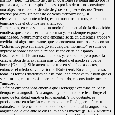
mismo” (ibíd.). El hecho de que en ocasiones se sienta miedo por la
propia casa, por los propios bienes o por los demás no constituye
una objeción en contra de este diagnóstico: puede decirse “tener
miedo” por otro, sin por esto de veras aterrorizarse y, si
efectivamente se siente miedo, es por nosotros mismos, en cuanto
tememos que el otro nos sea arrancado.
El miedo es, en este sentido, un modo fundamental de la disposición
emotiva, que abre al ser humano en su ya ser siempre expuesto y
amenazado. Naturalmente esta amenaza se da en diferentes grados y
medidas: si algo amenazante, que se encuentra ante nosotros con su
“todavía no, pero sin embargo en cualquier momento” se sume de
improviso sobre este ser, el miedo se convierte en espanto
[Erschrecken]; si lo amenazante no es ya conocido, pero posee la
característica de la extrañeza más profunda, el miedo se vuelve
horror [Grauen]. Si lo amenazante une en sí ambos aspectos,
entonces el miedo se vuelve terror [Entsetzen]. En cualquier caso,
todas las formas diferentes de esta tonalidad emotiva muestran que el
ser humano, en su propia apertura al mundo, es constitutivamente
“miedoso”.
La única otra tonalidad emotiva que Heidegger examina en Ser y
tiempo es la angustia. A la angustia y no al miedo se le atribuye el
rango de tonalidad emotiva fundamental. Y, no obstante, es
precisamente en relación con el miedo que Heidegger define su
naturaleza, diferenciando ante todo “eso ante lo cual la angustia es
angustia de lo que ante lo cual el miedo es miedo” (p. 186). Mientras