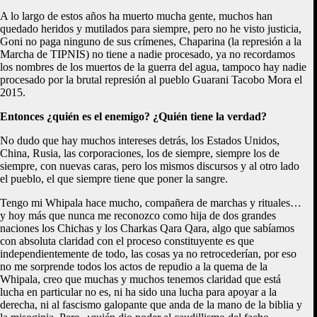
A lo largo de estos años ha muerto mucha gente, muchos han
quedado heridos y mutilados para siempre, pero no he visto justicia,
Goni no paga ninguno de sus crímenes, Chaparina (la represión a la
Marcha de TIPNIS) no tiene a nadie procesado, ya no recordamos
los nombres de los muertos de la guerra del agua, tampoco hay nadie
procesado por la brutal represión al pueblo Guarani Tacobo Mora el
2015.
Entonces ¿quién es el enemigo? ¿Quién tiene la verdad?
No dudo que hay muchos intereses detrás, los Estados Unidos,
China, Rusia, las corporaciones, los de siempre, siempre los de
siempre, con nuevas caras, pero los mismos discursos y al otro lado
el pueblo, el que siempre tiene que poner la sangre.
Tengo mi Whipala hace mucho, compañera de marchas y rituales…
y hoy más que nunca me reconozco como hija de dos grandes
naciones los Chichas y los Charkas Qara Qara, algo que sabíamos
con absoluta claridad con el proceso constituyente es que
independientemente de todo, las cosas ya no retrocederían, por eso
no me sorprende todos los actos de repudio a la quema de la
Whipala, creo que muchas y muchos tenemos claridad que está
lucha en particular no es, ni ha sido una lucha para apoyar a la
derecha, ni al fascismo galopante que anda de la mano de la biblia y