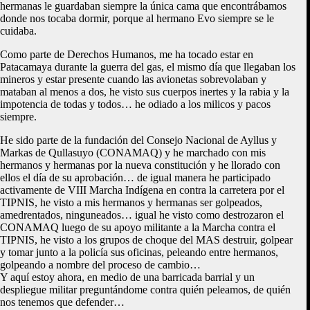
hermanas le guardaban siempre la única cama que encontrábamos
donde nos tocaba dormir, porque al hermano Evo siempre se le
cuidaba.
Como parte de Derechos Humanos, me ha tocado estar en
Patacamaya durante la guerra del gas, el mismo día que llegaban los
mineros y estar presente cuando las avionetas sobrevolaban y
mataban al menos a dos, he visto sus cuerpos inertes y la rabia y la
impotencia de todas y todos… he odiado a los milicos y pacos
siempre.
He sido parte de la fundación del Consejo Nacional de Ayllus y
Markas de Qullasuyo (CONAMAQ) y he marchado con mis
hermanos y hermanas por la nueva constitución y he llorado con
ellos el día de su aprobación… de igual manera he participado
activamente de VIII Marcha Indígena en contra la carretera por el
TIPNIS, he visto a mis hermanos y hermanas ser golpeados,
amedrentados, ninguneados… igual he visto como destrozaron el
CONAMAQ luego de su apoyo militante a la Marcha contra el
TIPNIS, he visto a los grupos de choque del MAS destruir, golpear
y tomar junto a la policía sus oficinas, peleando entre hermanos,
golpeando a nombre del proceso de cambio…
Y aquí estoy ahora, en medio de una barricada barrial y un
despliegue militar preguntándome contra quién peleamos, de quién
nos tenemos que defender…