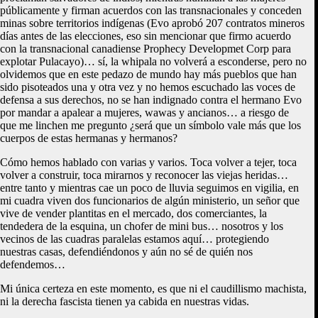
públicamente y firman acuerdos con las transnacionales y conceden
minas sobre territorios indígenas (Evo aprobó 207 contratos mineros
días antes de las elecciones, eso sin mencionar que firmo acuerdo
con la transnacional canadiense Prophecy Developmet Corp para
explotar Pulacayo)… sí, la whipala no volverá a esconderse, pero no
olvidemos que en este pedazo de mundo hay más pueblos que han
sido pisoteados una y otra vez y no hemos escuchado las voces de
defensa a sus derechos, no se han indignado contra el hermano Evo
por mandar a apalear a mujeres, wawas y ancianos… a riesgo de
que me linchen me pregunto ¿será que un símbolo vale más que los
cuerpos de estas hermanas y hermanos?
Cómo hemos hablado con varias y varios. Toca volver a tejer, toca
volver a construir, toca mirarnos y reconocer las viejas heridas…
entre tanto y mientras cae un poco de lluvia seguimos en vigilia, en
mi cuadra viven dos funcionarios de algún ministerio, un señor que
vive de vender plantitas en el mercado, dos comerciantes, la
tendedera de la esquina, un chofer de mini bus… nosotros y los
vecinos de las cuadras paralelas estamos aquí… protegiendo
nuestras casas, defendiéndonos y aún no sé de quién nos
defendemos…
Mi única certeza en este momento, es que ni el caudillismo machista,
ni la derecha fascista tienen ya cabida en nuestras vidas.