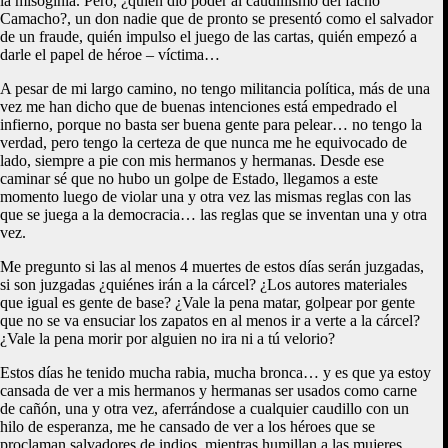
la misoginia. Pero, ¿quién dio poder al caudillismo del facho
Camacho?, un don nadie que de pronto se presentó como el salvador
de un fraude, quién impulso el juego de las cartas, quién empezó a
darle el papel de héroe – víctima…
A pesar de mi largo camino, no tengo militancia política, más de una
vez me han dicho que de buenas intenciones está empedrado el
infierno, porque no basta ser buena gente para pelear… no tengo la
verdad, pero tengo la certeza de que nunca me he equivocado de
lado, siempre a pie con mis hermanos y hermanas. Desde ese
caminar sé que no hubo un golpe de Estado, llegamos a este
momento luego de violar una y otra vez las mismas reglas con las
que se juega a la democracia… las reglas que se inventan una y otra
vez.
Me pregunto si las al menos 4 muertes de estos días serán juzgadas,
si son juzgadas ¿quiénes irán a la cárcel? ¿Los autores materiales
que igual es gente de base? ¿Vale la pena matar, golpear por gente
que no se va ensuciar los zapatos en al menos ir a verte a la cárcel?
¿Vale la pena morir por alguien no ira ni a tú velorio?
Estos días he tenido mucha rabia, mucha bronca… y es que ya estoy
cansada de ver a mis hermanos y hermanas ser usados como carne
de cañón, una y otra vez, aferrándose a cualquier caudillo con un
hilo de esperanza, me he cansado de ver a los héroes que se
proclaman salvadores de indios, mientras humillan a las mujeres