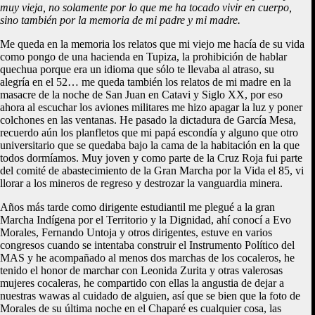
muy vieja, no solamente por lo que me ha tocado vivir en cuerpo,
sino también por la memoria de mi padre y mi madre.
Me queda en la memoria los relatos que mi viejo me hacía de su vida
como pongo de una hacienda en Tupiza, la prohibición de hablar
quechua porque era un idioma que sólo te llevaba al atraso, su
alegría en el 52… me queda también los relatos de mi madre en la
masacre de la noche de San Juan en Catavi y Siglo XX, por eso
ahora al escuchar los aviones militares me hizo apagar la luz y poner
colchones en las ventanas. He pasado la dictadura de García Mesa,
recuerdo aún los planfletos que mi papá escondía y alguno que otro
universitario que se quedaba bajo la cama de la habitación en la que
todos dormíamos. Muy joven y como parte de la Cruz Roja fui parte
del comité de abastecimiento de la Gran Marcha por la Vida el 85, vi
llorar a los mineros de regreso y destrozar la vanguardia minera.
Años más tarde como dirigente estudiantil me plegué a la gran
Marcha Indígena por el Territorio y la Dignidad, ahí conocí a Evo
Morales, Fernando Untoja y otros dirigentes, estuve en varios
congresos cuando se intentaba construir el Instrumento Político del
MAS y he acompañado al menos dos marchas de los cocaleros, he
tenido el honor de marchar con Leonida Zurita y otras valerosas
mujeres cocaleras, he compartido con ellas la angustia de dejar a
nuestras wawas al cuidado de alguien, así que se bien que la foto de
Morales de su última noche en el Chaparé es cualquier cosa, las