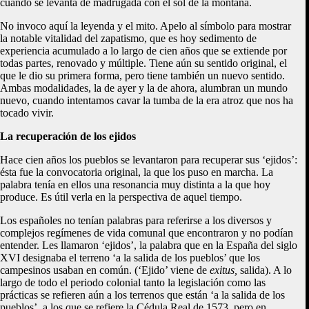
cuando se levanta de madrugada con el sol de la montaña.
No invoco aquí la leyenda y el mito. Apelo al símbolo para mostrar
la notable vitalidad del zapatismo, que es hoy sedimento de
experiencia acumulado a lo largo de cien años que se extiende por
todas partes, renovado y múltiple. Tiene aún su sentido original, el
que le dio su primera forma, pero tiene también un nuevo sentido.
Ambas modalidades, la de ayer y la de ahora, alumbran un mundo
nuevo, cuando intentamos cavar la tumba de la era atroz que nos ha
tocado vivir.
La recuperación de los ejidos
Hace cien años los pueblos se levantaron para recuperar sus ‘ejidos’:
ésta fue la convocatoria original, la que los puso en marcha. La
palabra tenía en ellos una resonancia muy distinta a la que hoy
produce. Es útil verla en la perspectiva de aquel tiempo.
Los españoles no tenían palabras para referirse a los diversos y
complejos regímenes de vida comunal que encontraron y no podían
entender. Les llamaron ‘ejidos’, la palabra que en la España del siglo
XVI designaba el terreno ‘a la salida de los pueblos’ que los
campesinos usaban en común. (‘Ejido’ viene de
exitus,
salida). A lo
largo de todo el periodo colonial tanto la legislación como las
prácticas se refieren aún a los terrenos que están ‘a la salida de los
pueblos’, a los que se refiere la Cédula Real de 1573, pero en