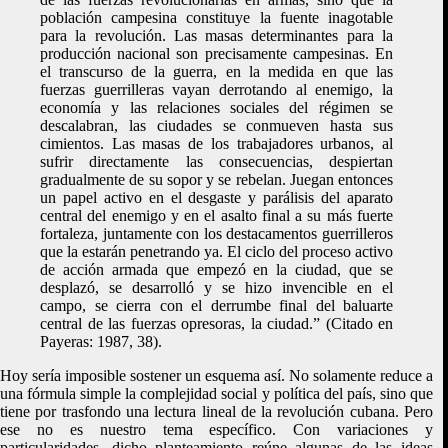
población campesina constituye la fuente inagotable
para la revolución. Las masas determinantes para la
producción nacional son precisamente campesinas. En
el transcurso de la guerra, en la medida en que las
fuerzas guerrilleras vayan derrotando al enemigo, la
economía y las relaciones sociales del régimen se
descalabran, las ciudades se conmueven hasta sus
cimientos. Las masas de los trabajadores urbanos, al
sufrir directamente las consecuencias, despiertan
gradualmente de su sopor y se rebelan. Juegan entonces
un papel activo en el desgaste y parálisis del aparato
central del enemigo y en el asalto final a su más fuerte
fortaleza, juntamente con los destacamentos guerrilleros
que la estarán penetrando ya. El ciclo del proceso activo
de acción armada que empezó en la ciudad, que se
desplazó, se desarrolló y se hizo invencible en el
campo, se cierra con el derrumbe final del baluarte
central de las fuerzas opresoras, la ciudad.” (Citado en
Payeras: 1987, 38).
Hoy sería imposible sostener un esquema así. No solamente reduce a
una fórmula simple la complejidad social y política del país, sino que
tiene por trasfondo una lectura lineal de la revolución cubana. Pero
ese no es nuestro tema específico. Con variaciones y
particularidades, dicho planteamiento reúne algunas de las ideas