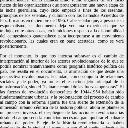
fuerza de las organizaciones que protagonizaron una nueva etapa de
la lucha guerrillera, cuyo ciclo empezó a fines de los sesentas,
principios de los setentas, y culminó con los llamados Acuerdos de
Paz, firmados en diciembre de 1996. Cabe señalar que, a pesar de su
esquematismo, el documento deja ver una experiencia que se
tradujo, entre otras cosas, en intuiciones respecto a la disponibilidad
del campesinado guatemalteco para incorporarse a un movimiento
revolucionario, las cuales eran en parte acertadas, como se verá
posteriormente.
Por el momento, lo que nos interesa subrayar es el cambio de
interpretación al interior de los actores revolucionarios de lo que se
podría nombrar tentativamente como geografía histórico-política del
país. Se resalta en el documento, la afirmación de que desde una
perspectiva revolucionaria, la ciudad, como conjunto de relaciones
sociales y de poder, ya no es el espacio-sujeto principal de la
transformación, sino el “baluarte central de las fuerzas opresoras”. Si
las fuerzas de revolución democrática de 1944-1954 habían sido
fundamentalmente urbanas, y la prolongación del proceso de cambio
al campo con la reforma agraria fue una suerte de extensión de la
dimensión urbano-céntrica de la historia política, ahora se planteaba
un proceso inverso: el despliegue de las acciones revolucionarias
desde el campo sería la condición necesaria para quebrar el baluarte
urbano del poder. El eje de la historia revolucionaria se habría
desplazado de la ciudad al campo, y con él el sueño colectivo de