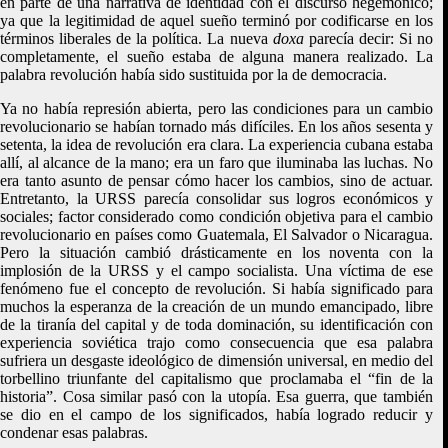
en parte de una narrativa de identidad con el discurso hegemónico;
ya que la legitimidad de aquel sueño terminó por codificarse en los
términos liberales de la política. La nueva
doxa
parecía decir: Si no
completamente, el sueño estaba de alguna manera realizado. La
palabra revolución había sido sustituida por la de democracia.
Ya no había represión abierta, pero las condiciones para un cambio
revolucionario se habían tornado más difíciles. En los años sesenta y
setenta, la idea de revolución era clara. La experiencia cubana estaba
allí, al alcance de la mano; era un faro que iluminaba las luchas. No
era tanto asunto de pensar cómo hacer los cambios, sino de actuar.
Entretanto, la URSS parecía consolidar sus logros económicos y
sociales; factor considerado como condición objetiva para el cambio
revolucionario en países como Guatemala, El Salvador o Nicaragua.
Pero la situación cambió drásticamente en los noventa con la
implosión de la URSS y el campo socialista. Una víctima de ese
fenómeno fue el concepto de revolución. Si había significado para
muchos la esperanza de la creación de un mundo emancipado, libre
de la tiranía del capital y de toda dominación, su identificación con
experiencia soviética trajo como consecuencia que esa palabra
sufriera un desgaste ideológico de dimensión universal, en medio del
torbellino triunfante del capitalismo que proclamaba el “fin de la
historia”. Cosa similar pasó con la utopía. Esa guerra, que también
se dio en el campo de los significados, había logrado reducir y
condenar esas palabras.