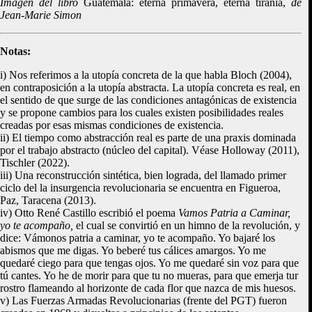
Imagen del libro
Guatemala: eterna primavera, eterna tiranía,
de
Jean-Marie Simon
Notas:
i) Nos referimos a la utopía concreta de la que habla Bloch (2004),
en contraposición a la utopía abstracta. La utopía concreta es real, en
el sentido de que surge de las condiciones antagónicas de existencia
y se propone cambios para los cuales existen posibilidades reales
creadas por esas mismas condiciones de existencia.
ii) El tiempo como abstracción real es parte de una praxis dominada
por el trabajo abstracto (núcleo del capital). Véase Holloway (2011),
Tischler (2022).
iii) Una reconstrucción sintética, bien lograda, del llamado primer
ciclo del la insurgencia revolucionaria se encuentra en Figueroa,
Paz, Taracena (2013).
iv) Otto René Castillo escribió el poema
Vamos Patria a Caminar,
yo te acompaño,
el cual se convirtió en un himno de la revolución, y
dice: Vámonos patria a caminar, yo te acompaño. Yo bajaré los
abismos que me digas. Yo beberé tus cálices amargos. Yo me
quedaré ciego para que tengas ojos. Yo me quedaré sin voz para que
tú cantes. Yo he de morir para que tu no mueras, para que emerja tur
rostro flameando al horizonte de cada flor que nazca de mis huesos.
v) Las Fuerzas Armadas Revolucionarias (frente del PGT) fueron