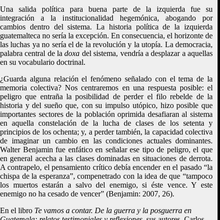
Una salida política para buena parte de la izquierda fue su
integración a la institucionalidad hegemónica, abogando por
cambios dentro del sistema. La historia política de la izquierda
guatemalteca no sería la excepción. En consecuencia, el horizonte de
las luchas ya no sería el de la revolución y la utopía. La democracia,
palabra central de la
doxa
del sistema, vendría a desplazar a aquellas
en su vocabulario doctrinal.
¿Guarda alguna relación el fenómeno señalado con el tema de la
memoria colectiva? Nos centraremos en una respuesta posible: el
peligro que entraña la posibilidad de perder el filo rebelde de la
historia y del sueño que, con su impulso utópico, hizo posible que
importantes sectores de la población oprimida desafiaran al sistema
en aquella constelación de la lucha de clases de los setenta y
principios de los ochenta; y, a perder también, la capacidad colectiva
de imaginar un cambio en las condiciones actuales dominantes.
Walter Benjamin fue enfático en señalar ese tipo de peligro, el que
en general acecha a las clases dominadas en situaciones de derrota.
A contrapelo, el pensamiento crítico debía encender en el pasado “la
chispa de la esperanza”, compenetrado con la idea de que “tampoco
los muertos estarán a salvo del enemigo, si éste vence. Y este
enemigo no ha cesado de vencer” (Benjamin: 2007, 26).
En el libro
Te vamos a contar. De la guerra y la posguerra en
Guatemala: relatos testimoniales y reflexiones,
sus autores, Carlos