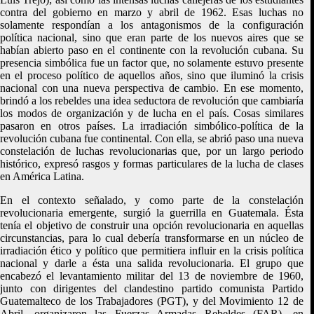
contra del gobierno en marzo y abril de 1962. Esas luchas no
solamente respondían a los antagonismos de la configuración
política nacional, sino que eran parte de los nuevos aires que se
habían abierto paso en el continente con la revolución cubana. Su
presencia simbólica fue un factor que, no solamente estuvo presente
en el proceso político de aquellos años, sino que iluminó la crisis
nacional con una nueva perspectiva de cambio. En ese momento,
brindó a los rebeldes una idea seductora de revolución que cambiaría
los modos de organización y de lucha en el país. Cosas similares
pasaron en otros países. La irradiación simbólico-política de la
revolución cubana fue continental. Con ella, se abrió paso una nueva
constelación de luchas revolucionarias que, por un largo periodo
histórico, expresó rasgos y formas particulares de la lucha de clases
en América Latina.
En el contexto señalado, y como parte de la constelación
revolucionaria emergente, surgió la guerrilla en Guatemala. Ésta
tenía el objetivo de construir una opción revolucionaria en aquellas
circunstancias, para lo cual debería transformarse en un núcleo de
irradiación ético y político que permitiera influir en la crisis política
nacional y darle a ésta una salida revolucionaria. El grupo que
encabezó el levantamiento militar del 13 de noviembre de 1960,
junto con dirigentes del clandestino partido comunista Partido
Guatemalteco de los Trabajadores (PGT), y del Movimiento 12 de
Abril, organizaron las Fuerzas Armadas Rebeldes (FAR), en