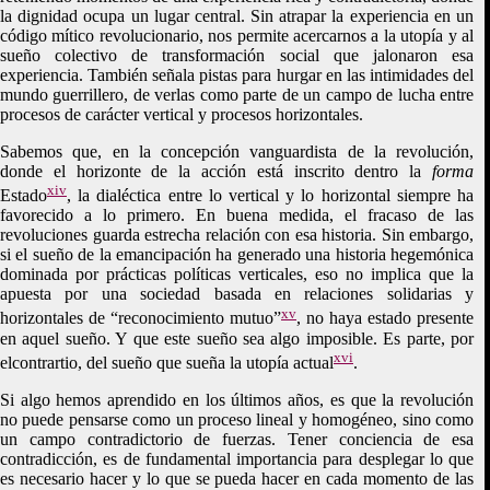
la dignidad ocupa un lugar central. Sin atrapar la experiencia en un
código mítico revolucionario, nos permite acercarnos a la utopía y al
sueño colectivo de transformación social que jalonaron esa
experiencia. También señala pistas para hurgar en las intimidades del
mundo guerrillero, de verlas como parte de un campo de lucha entre
procesos de carácter vertical y procesos horizontales.
Sabemos que, en la concepción vanguardista de la revolución,
donde el horizonte de la acción está inscrito dentro la
forma
xiv
Estado
, la dialéctica entre lo vertical y lo horizontal siempre ha
favorecido a lo primero. En buena medida, el fracaso de las
revoluciones guarda estrecha relación con esa historia. Sin embargo,
si el sueño de la emancipación ha generado una historia hegemónica
dominada por prácticas políticas verticales, eso no implica que la
apuesta por una sociedad basada en relaciones solidarias y
xv
horizontales de “reconocimiento mutuo”
, no haya estado presente
en aquel sueño. Y que este sueño sea algo imposible. Es parte, por
xvi
elcontrartio, del sueño que sueña la utopía actual
.
Si algo hemos aprendido en los últimos años, es que la revolución
no puede pensarse como un proceso lineal y homogéneo, sino como
un campo contradictorio de fuerzas. Tener conciencia de esa
contradicción, es de fundamental importancia para desplegar lo que
es necesario hacer y lo que se pueda hacer en cada momento de las