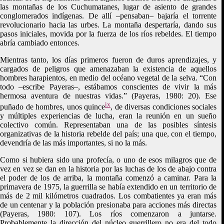
las montañas de los Cuchumatanes, lugar de asiento de grandes
conglomerados indígenas. De allí –pensaban– bajaría el torrente
revolucionario hacia las urbes. La montaña despertaría, dando sus
pasos iniciales, movida por la fuerza de los ríos rebeldes. El tiempo
abría cambiado entonces.
Mientras tanto, los días primeros fueron de duros aprendizajes, y
cargados de peligros que amenazaban la existencia de aquellos
hombres harapientos, en medio del océano vegetal de la selva. “Con
todo –escribe Payeras–, estábamos conscientes de vivir la más
hermosa aventura de nuestras vidas.” (Payeras, 1980: 20). Ese
ix
puñado de hombres, unos quince
, de diversas condiciones sociales
y múltiples experiencias de lucha, eran la reunión en un sueño
colectivo común. Representaban una de las posibles síntesis
organizativas de la historia rebelde del país; una que, con el tiempo,
devendría de las más importantes, si no la más.
Como si hubiera sido una profecía, o uno de esos milagros que de
vez en vez se dan en la historia por las luchas de los de abajo contra
el poder de los de arriba, la montaña comenzó a caminar. Para la
primavera de 1975, la guerrilla se había extendido en un territorio de
más de 2 mil kilómetros cuadrados. Los combatientes ya eran más
de un centenar y la población presionaba para acciones más directas
(Payeras, 1980: 107). Los ríos comenzaron a juntarse.
Probablemente la dirección del núcleo guerrillero no era del todo