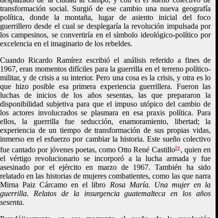
transformación social. Surgió de ese cambio una nueva geografía
política, donde la montaña, lugar de asiento inicial del foco
guerrillero desde el cual se desplegaría la revolución impulsada por
los campesinos, se convertiría en el símbolo ideológico-político por
excelencia en el imaginario de los rebeldes.
Cuando Ricardo Ramírez escribió el análisis referido a fines de
1967, eran momentos difíciles para la guerrilla en el terreno político-
militar, y de crisis a su interior. Pero una cosa es la crisis, y otra es lo
que hizo posible esa primera experiencia guerrillera. Fueron las
luchas de inicios de los años sesentas, las que prepararon la
disponibilidad subjetiva para que el impuso utópico del cambio de
los actores involucrados se plasmara en esa praxis política. Para
ellos, la guerrilla fue seducción, enamoramiento, libertad; la
experiencia de un tiempo de transformación de sus propias vidas,
inmerso en el esfuerzo por cambiar la historia. Este sueño colectivo
iv
fue cantado por jóvenes poetas, como Otto René Castillo
, quien en
el vértigo revolucionario se incorporó a la lucha armada y fue
asesinado por el ejército en marzo de 1967. También ha sido
relatado en las historias de mujeres combatientes, como las que narra
Mirna Paiz Cárcamo en el libro
Rosa María. Una mujer en la
guerrilla. Relatos de la insurgencia guatemalteca en los años
sesenta.