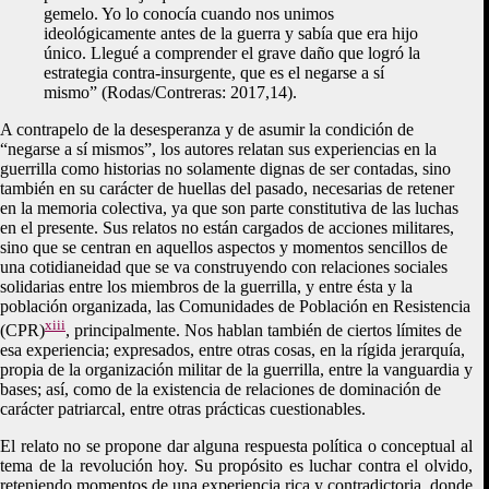
gemelo. Yo lo conocía cuando nos unimos
ideológicamente antes de la guerra y sabía que era hijo
único. Llegué a comprender el grave daño que logró la
estrategia contra-insurgente, que es el negarse a sí
mismo” (Rodas/Contreras: 2017,14).
A contrapelo de la desesperanza y de asumir la condición de
“negarse a sí mismos”, los autores relatan sus experiencias en la
guerrilla como historias no solamente dignas de ser contadas, sino
también en su carácter de huellas del pasado, necesarias de retener
en la memoria colectiva, ya que son parte constitutiva de las luchas
en el presente. Sus relatos no están cargados de acciones militares,
sino que se centran en aquellos aspectos y momentos sencillos de
una cotidianeidad que se va construyendo con relaciones sociales
solidarias entre los miembros de la guerrilla, y entre ésta y la
población organizada, las Comunidades de Población en Resistencia
xiii
(CPR)
, principalmente. Nos hablan también de ciertos límites de
esa experiencia; expresados, entre otras cosas, en la rígida jerarquía,
propia de la organización militar de la guerrilla, entre la vanguardia y
bases; así, como de la existencia de relaciones de dominación de
carácter patriarcal, entre otras prácticas cuestionables.
El relato no se propone dar alguna respuesta política o conceptual al
tema de la revolución hoy. Su propósito es luchar contra el olvido,
reteniendo momentos de una experiencia rica y contradictoria, donde