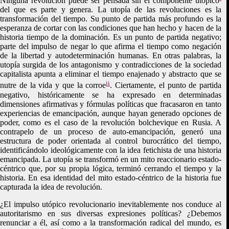
Ninguna revolución puede ser pensada sin el componente utópico
del que es parte y genera. La utopía de las revoluciones es la
transformación del tiempo. Su punto de partida más profundo es la
esperanza de cortar con las condiciones que han hecho y hacen de la
historia tiempo de la dominación. Es un punto de partida negativo;
parte del impulso de negar lo que afirma el tiempo como negación
de la libertad y autodeterminación humanas. En otras palabras, la
utopía surgida de los antagonismo y contradicciones de la sociedad
capitalista apunta a eliminar el tiempo enajenado y abstracto que se
ii
nutre de la vida y que la corroe
. Ciertamente, el punto de partida
negativo, históricamente se ha expresado en determinadas
dimensiones afirmativas y fórmulas políticas que fracasaron en tanto
experiencias de emancipación, aunque hayan generado opciones de
poder, como es el caso de la revolución bolchevique en Rusia. A
contrapelo de un proceso de auto-emancipación, generó una
estructura de poder orientada al control burocrático del tiempo,
identificándolo ideológicamente con la idea fetichista de una historia
emancipada. La utopía se transformó en un mito reaccionario estado-
céntrico que, por su propia lógica, terminó cerrando el tiempo y la
historia. En esa identidad del mito estado-céntrico de la historia fue
capturada la idea de revolución.
¿El impulso utópico revolucionario inevitablemente nos conduce al
autoritarismo en sus diversas expresiones políticas? ¿Debemos
renunciar a él, así como a la transformación radical del mundo, es