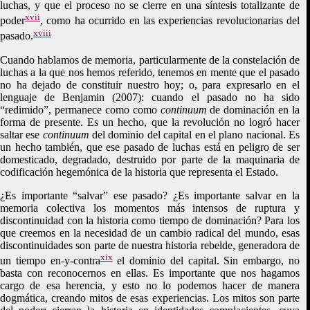
luchas, y que el proceso no se cierre en una síntesis totalizante de
xvii
poder
, como ha ocurrido en las experiencias revolucionarias del
xviii
pasado.
Cuando hablamos de memoria, particularmente de la constelación de
luchas a la que nos hemos referido, tenemos en mente que el pasado
no ha dejado de constituir nuestro hoy; o, para expresarlo en el
lenguaje de Benjamin (2007): cuando el pasado no ha sido
“redimido”, permanece como como
continuum
de dominación en la
forma de presente. Es un hecho, que la revolución no logró hacer
saltar ese
continuum
del dominio del capital en el plano nacional. Es
un hecho también, que ese pasado de luchas está en peligro de ser
domesticado, degradado, destruido por parte de la maquinaria de
codificación hegemónica de la historia que representa el Estado.
¿Es importante “salvar” ese pasado? ¿Es importante salvar en la
memoria colectiva los momentos más intensos de ruptura y
discontinuidad con la historia como tiempo de dominación? Para los
que creemos en la necesidad de un cambio radical del mundo, esas
discontinuidades son parte de nuestra historia rebelde, generadora de
xix
un tiempo en-y-contra
el dominio del capital. Sin embargo, no
basta con reconocernos en ellas. Es importante que nos hagamos
cargo de esa herencia, y esto no lo podemos hacer de manera
dogmática, creando mitos de esas experiencias. Los mitos son parte