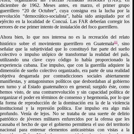
diciembre de 1962. Meses antes, en marzo, el primer grupo
guerrillero “20 de Octubre”, cuya consigna era la lucha por la
revolución “democrático-socialista”, había sido aniquilado por el
ejército en la localidad de Concuá. Las FAR deberían corregir los
errores de ese primer intento de instalación del foco guerrillero.
Ahora bien, lo que nos interesa no es la recreación del relato
iii
histórico sobre el movimiento guerrillero en Guatemala
, sino
señalar que la subjetividad que lo constituyó fue parte del sueño
colectivo o impulso utópico de transformar la realidad del país,
utilizando una clave cuyo código lo había proporcionado la
experiencia cubana. Ese impulso, que con la guerrilla adquiere la
dimensión de sueño colectivo organizado, era parte de una realidad
objetiva desgarrada por contradicciones sociales abiertamente
manifiestas, y antagonismos políticos que desbordaban al gobierno
en turno y al Estado guatemalteco en general; surgido éste, como
hemos visto, de una contrarrevolución y sin capacidad política de
organizar el poder en términos de consenso y hegemonía, por lo que
la forma de reproducción de la dominación era la de la violencia
institucional y la represión política. Ese impulso era algo más
profundo. Venía de lejos. No se trataba de una suerte de delirio
patriótico de jóvenes militares enfurecidos por la ofensa que les
causaba el hecho de que el gobierno permitiera el uso del territorio
nacional para entrenar elementos anticastristas con vistas a la