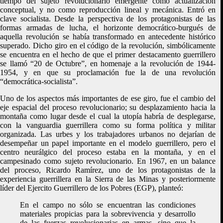
tiempo del sujeto revolucionario emergente como actualización
conceptual, y no como reproducción lineal y mecánica. Entró en
clave socialista. Desde la perspectiva de los protagonistas de las
formas armadas de lucha, el horizonte democrático-burgués de
aquella revolución se había transformado en antecedente histórico
superado. Dicho giro en el código de la revolución, simbólicamente
se encuentra en el hecho de que el primer destacamento guerrillero
se llamó “20 de Octubre”, en homenaje a la revolución de 1944-
1954, y en que su proclamación fue la de una revolución
“democrática-socialista”.
Uno de los aspectos más importantes de ese giro, fue el cambio del
eje espacial del proceso revolucionario; su desplazamiento hacia la
montaña como lugar desde el cual la utopía habría de desplegarse,
con la vanguardia guerrillera como su forma política y militar
organizada. Las urbes y los trabajadores urbanos no dejarían de
desempeñar un papel importante en el modelo guerrillero, pero el
centro neurálgico del proceso estaba en la montaña, y en el
campesinado como sujeto revolucionario. En 1967, en un balance
del proceso, Ricardo Ramírez, uno de los protagonistas de la
experiencia guerrillera en la Sierra de las Minas y posteriormente
líder del Ejercito Guerrillero de los Pobres (EGP), planteó:
En el campo no sólo se encuentran las condiciones
materiales propicias para la sobrevivencia y desarrollo
de las fuerzas revolucionarias en armas, sino que la