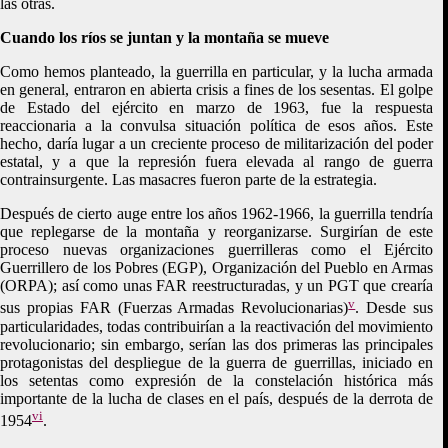
las otras.
Cuando los ríos se juntan y la montaña se mueve
Como hemos planteado, la guerrilla en particular, y la lucha armada
en general, entraron en abierta crisis a fines de los sesentas. El golpe
de Estado del ejército en marzo de 1963, fue la respuesta
reaccionaria a la convulsa situación política de esos años. Este
hecho, daría lugar a un creciente proceso de militarización del poder
estatal, y a que la represión fuera elevada al rango de guerra
contrainsurgente. Las masacres fueron parte de la estrategia.
Después de cierto auge entre los años 1962-1966, la guerrilla tendría
que replegarse de la montaña y reorganizarse. Surgirían de este
proceso nuevas organizaciones guerrilleras como el Ejército
Guerrillero de los Pobres (EGP), Organización del Pueblo en Armas
(ORPA); así como unas FAR reestructuradas, y un PGT que crearía
v
sus propias FAR (Fuerzas Armadas Revolucionarias)
. Desde sus
particularidades, todas contribuirían a la reactivación del movimiento
revolucionario; sin embargo, serían las dos primeras las principales
protagonistas del despliegue de la guerra de guerrillas, iniciado en
los setentas como expresión de la constelación histórica más
importante de la lucha de clases en el país, después de la derrota de
vi
1954
.