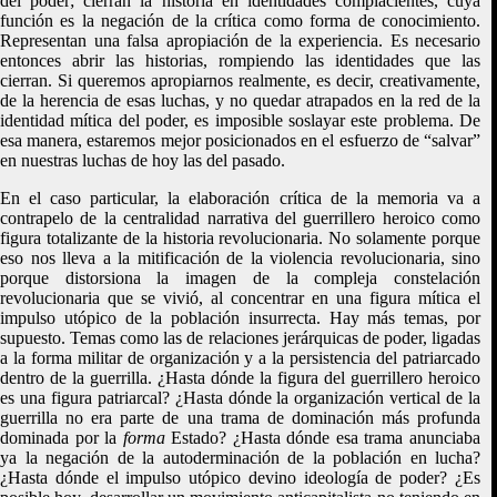
del poder; cierran la historia en identidades complacientes, cuya
función es la negación de la crítica como forma de conocimiento.
Representan una falsa apropiación de la experiencia. Es necesario
entonces abrir las historias, rompiendo las identidades que las
cierran. Si queremos apropiarnos realmente, es decir, creativamente,
de la herencia de esas luchas, y no quedar atrapados en la red de la
identidad mítica del poder, es imposible soslayar este problema. De
esa manera, estaremos mejor posicionados en el esfuerzo de “salvar”
en nuestras luchas de hoy las del pasado.
En el caso particular, la elaboración crítica de la memoria va a
contrapelo de la centralidad narrativa del guerrillero heroico como
figura totalizante de la historia revolucionaria. No solamente porque
eso nos lleva a la mitificación de la violencia revolucionaria, sino
porque distorsiona la imagen de la compleja constelación
revolucionaria que se vivió, al concentrar en una figura mítica el
impulso utópico de la población insurrecta. Hay más temas, por
supuesto. Temas como las de relaciones jerárquicas de poder, ligadas
a la forma militar de organización y a la persistencia del patriarcado
dentro de la guerrilla. ¿Hasta dónde la figura del guerrillero heroico
es una figura patriarcal? ¿Hasta dónde la organización vertical de la
guerrilla no era parte de una trama de dominación más profunda
dominada por la
forma
Estado? ¿Hasta dónde esa trama anunciaba
ya la negación de la autoderminación de la población en lucha?
¿Hasta dónde el impulso utópico devino ideología de poder? ¿Es