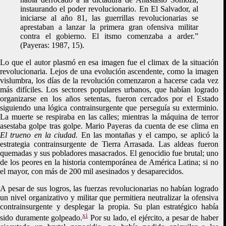
instaurando el poder revolucionario. En El Salvador, al
iniciarse al año 81, las guerrillas revolucionarias se
aprestaban a lanzar la primera gran ofensiva militar
contra el gobierno. El itsmo comenzaba a arder.”
(Payeras: 1987, 15).
Lo que el autor plasmó en esa imagen fue el climax de la situación
revolucionaria. Lejos de una evolución ascendente, como la imagen
vislumbra, los días de la revolución comenzaron a hacerse cada vez
más difíciles. Los sectores populares urbanos, que habían logrado
organizarse en los años setentas, fueron cercados por el Estado
siguiendo una lógica contrainsurgente que perseguía su exterminio.
La muerte se respiraba en las calles; mientras la máquina de terror
asestaba golpe tras golpe. Mario Payeras da cuenta de ese clima en
El trueno en la ciudad.
En las montañas y el campo, se aplicó la
estrategia contrainsurgente de Tierra Arrasada. Las aldeas fueron
quemadas y sus pobladores masacrados. El genocidio fue brutal; uno
de los peores en la historia contemporánea de América Latina; si no
el mayor, con más de 200 mil asesinados y desaparecidos.
A pesar de sus logros, las fuerzas revolucionarias no habían logrado
un nivel organizativo y militar que permitiera neutralizar la ofensiva
contrainsurgente y desplegar la propia. Su plan estratégico había
xi
sido duramente golpeado.
Por su lado, el ejército, a pesar de haber