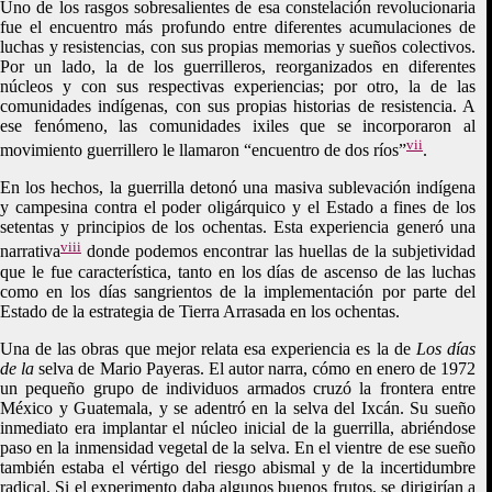
Uno de los rasgos sobresalientes de esa constelación revolucionaria
fue el encuentro más profundo entre diferentes acumulaciones de
luchas y resistencias, con sus propias memorias y sueños colectivos.
Por un lado, la de los guerrilleros, reorganizados en diferentes
núcleos y con sus respectivas experiencias; por otro, la de las
comunidades indígenas, con sus propias historias de resistencia. A
ese fenómeno, las comunidades ixiles que se incorporaron al
vii
movimiento guerrillero le llamaron “encuentro de dos ríos”
.
En los hechos, la guerrilla detonó una masiva sublevación indígena
y campesina contra el poder oligárquico y el Estado a fines de los
setentas y principios de los ochentas. Esta experiencia generó una
viii
narrativa
donde podemos encontrar las huellas de la subjetividad
que le fue característica, tanto en los días de ascenso de las luchas
como en los días sangrientos de la implementación por parte del
Estado de la estrategia de Tierra Arrasada en los ochentas.
Una de las obras que mejor relata esa experiencia es la de
Los días
de la
selva de Mario Payeras. El autor narra, cómo en enero de 1972
un pequeño grupo de individuos armados cruzó la frontera entre
México y Guatemala, y se adentró en la selva del Ixcán. Su sueño
inmediato era implantar el núcleo inicial de la guerrilla, abriéndose
paso en la inmensidad vegetal de la selva. En el vientre de ese sueño
también estaba el vértigo del riesgo abismal y de la incertidumbre
radical. Si el experimento daba algunos buenos frutos, se dirigirían a