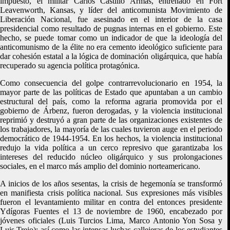
impuesto, el militar Carlos Castillo Armas, entrenado en Fort
Leavenworth, Kansas, y líder del anticomunista Movimiento de
Liberación Nacional, fue asesinado en el interior de la casa
presidencial como resultado de pugnas internas en el gobierno. Este
hecho, se puede tomar como un indicador de que la ideología del
anticomunismo de la élite no era cemento ideológico suficiente para
dar cohesión estatal a la lógica de dominación oligárquica, que había
recuperado su agencia política protagónica.
Como consecuencia del golpe contrarrevolucionario en 1954, la
mayor parte de las políticas de Estado que apuntaban a un cambio
estructural del país, como la reforma agraria promovida por el
gobierno de Árbenz, fueron derogadas, y la violencia institucional
reprimió y destruyó a gran parte de las organizaciones existentes de
los trabajadores, la mayoría de las cuales tuvieron auge en el periodo
democrático de 1944-1954. En los hechos, la violencia institucional
redujo la vida política a un cerco represivo que garantizaba los
intereses del reducido núcleo oligárquico y sus prolongaciones
sociales, en el marco más amplio del dominio norteamericano.
A inicios de los años sesentas, la crisis de hegemonía se transformó
en manifiesta crisis política nacional. Sus expresiones más visibles
fueron el levantamiento militar en contra del entonces presidente
Ydígoras Fuentes el 13 de noviembre de 1960, encabezado por
jóvenes oficiales (Luis Turcios Lima, Marco Antonio Yon Sosa y
Luis Trejo); así como las intensas luchas callejeras de los estudiantes