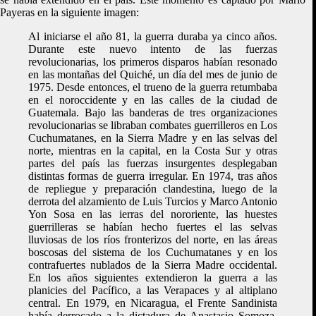
Payeras en la siguiente imagen:
Al iniciarse el año 81, la guerra duraba ya cinco años.
Durante este nuevo intento de las fuerzas
revolucionarias, los primeros disparos habían resonado
en las montañas del Quiché, un día del mes de junio de
1975. Desde entonces, el trueno de la guerra retumbaba
en el noroccidente y en las calles de la ciudad de
Guatemala. Bajo las banderas de tres organizaciones
revolucionarias se libraban combates guerrilleros en Los
Cuchumatanes, en la Sierra Madre y en las selvas del
norte, mientras en la capital, en la Costa Sur y otras
partes del país las fuerzas insurgentes desplegaban
distintas formas de guerra irregular. En 1974, tras años
de repliegue y preparación clandestina, luego de la
derrota del alzamiento de Luis Turcios y Marco Antonio
Yon Sosa en las ierras del nororiente, las huestes
guerrilleras se habían hecho fuertes el las selvas
lluviosas de los ríos fronterizos del norte, en las áreas
boscosas del sistema de los Cuchumatanes y en los
contrafuertes nublados de la Sierra Madre occidental.
En los años siguientes extendieron la guerra a las
planicies del Pacífico, a las Verapaces y al altiplano
central. En 1979, en Nicaragua, el Frente Sandinista
había derrocado a la dictadura de Anastasio Somoza,