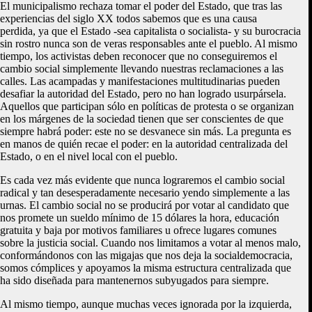
El municipalismo rechaza tomar el poder del Estado, que tras las
experiencias del siglo XX todos sabemos que es una causa
perdida, ya que el Estado -sea capitalista o socialista- y su burocracia
sin rostro nunca son de veras responsables ante el pueblo. Al mismo
tiempo, los activistas deben reconocer que no conseguiremos el
cambio social simplemente llevando nuestras reclamaciones a las
calles. Las acampadas y manifestaciones multitudinarias pueden
desafiar la autoridad del Estado, pero no han logrado usurpársela.
Aquellos que participan sólo en políticas de protesta o se organizan
en los márgenes de la sociedad tienen que ser conscientes de que
siempre habrá poder: este no se desvanece sin más. La pregunta es
en manos de quién recae el poder: en la autoridad centralizada del
Estado, o en el nivel local con el pueblo.
Es cada vez más evidente que nunca lograremos el cambio social
radical y tan desesperadamente necesario yendo simplemente a las
urnas. El cambio social no se producirá por votar al candidato que
nos promete un sueldo mínimo de 15 dólares la hora, educación
gratuita y baja por motivos familiares u ofrece lugares comunes
sobre la justicia social. Cuando nos limitamos a votar al menos malo,
conformándonos con las migajas que nos deja la socialdemocracia,
somos cómplices y apoyamos la misma estructura centralizada que
ha sido diseñada para mantenernos subyugados para siempre.
Al mismo tiempo, aunque muchas veces ignorada por la izquierda,