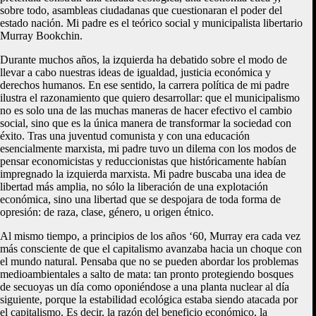
sobre todo, asambleas ciudadanas que cuestionaran el poder del
estado nación. Mi padre es el teórico social y municipalista libertario
Murray Bookchin.
Durante muchos años, la izquierda ha debatido sobre el modo de
llevar a cabo nuestras ideas de igualdad, justicia económica y
derechos humanos. En ese sentido, la carrera política de mi padre
ilustra el razonamiento que quiero desarrollar: que el municipalismo
no es solo una de las muchas maneras de hacer efectivo el cambio
social, sino que es la única manera de transformar la sociedad con
éxito. Tras una juventud comunista y con una educación
esencialmente marxista, mi padre tuvo un dilema con los modos de
pensar economicistas y reduccionistas que históricamente habían
impregnado la izquierda marxista. Mi padre buscaba una idea de
libertad más amplia, no sólo la liberación de una explotación
económica, sino una libertad que se despojara de toda forma de
opresión: de raza, clase, género, u origen étnico.
Al mismo tiempo, a principios de los años ‘60, Murray era cada vez
más consciente de que el capitalismo avanzaba hacia un choque con
el mundo natural. Pensaba que no se pueden abordar los problemas
medioambientales a salto de mata: tan pronto protegiendo bosques
de secuoyas un día como oponiéndose a una planta nuclear al día
siguiente, porque la estabilidad ecológica estaba siendo atacada por
el capitalismo. Es decir, la razón del beneficio económico, la