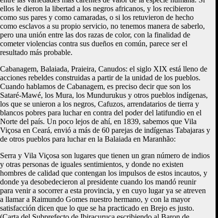
ellos le dieron la libertad a los negros africanos, y los recibieron
como sus pares y como camaradas, o si los retuvieron de hecho
como esclavos a su propio servicio, no tenemos manera de saberlo,
pero una unión entre las dos razas de color, con la finalidad de
cometer violencias contra sus dueños en común, parece ser el
resultado más probable.
Cabanagem, Balaiada, Praieira, Canudos: el siglo XIX está lleno de
acciones rebeldes construidas a partir de la unidad de los pueblos.
Cuando hablamos de Cabanagem, es preciso decir que son los
Sataré-Mawé, los Mura, los Mundurukus y otros pueblos indígenas,
los que se unieron a los negros, Cafuzos, arrendatarios de tierra y
blancos pobres para luchar en contra del poder del latifundio en el
Norte del país. Un poco lejos de ahí, en 1839, sabemos que Vila
Viçosa en Ceará, envió a más de 60 parejas de indígenas Tabajaras y
de otros pueblos para luchar en la Balaiada en Maranhão:
Serra y Vila Viçosa son lugares que tienen un gran número de indios
y otras personas de iguales sentimientos, y donde no existen
hombres de calidad que contengan los impulsos de estos incautos, y
donde ya desobedecieron al presidente cuando los mandó reunir
para venir a socorrer a esta provincia, y en cuyo lugar ya se atreven
a llamar a Raimundo Gomes nuestro hermano, y con la mayor
satisfacción dicen que lo que se ha practicado en Brejo es justo.
(Carta del Subprefecto de Ibiracuruca escribiendo al Baron de