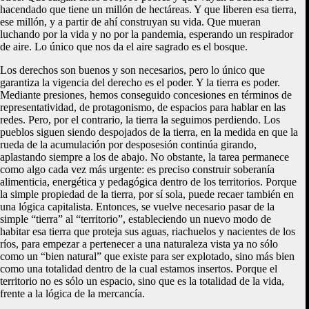
hacendado que tiene un millón de hectáreas. Y que liberen esa tierra,
ese millón, y a partir de ahí construyan su vida. Que mueran
luchando por la vida y no por la pandemia, esperando un respirador
de aire. Lo único que nos da el aire sagrado es el bosque.
Los derechos son buenos y son necesarios, pero lo único que
garantiza la vigencia del derecho es el poder. Y la tierra es poder.
Mediante presiones, hemos conseguido concesiones en términos de
representatividad, de protagonismo, de espacios para hablar en las
redes. Pero, por el contrario, la tierra la seguimos perdiendo. Los
pueblos siguen siendo despojados de la tierra, en la medida en que la
rueda de la acumulación por desposesión continúa girando,
aplastando siempre a los de abajo. No obstante, la tarea permanece
como algo cada vez más urgente: es preciso construir soberanía
alimenticia, energética y pedagógica dentro de los territorios. Porque
la simple propiedad de la tierra, por sí sola, puede recaer también en
una lógica capitalista. Entonces, se vuelve necesario pasar de la
simple “tierra” al “territorio”, estableciendo un nuevo modo de
habitar esa tierra que proteja sus aguas, riachuelos y nacientes de los
ríos, para empezar a pertenecer a una naturaleza vista ya no sólo
como un “bien natural” que existe para ser explotado, sino más bien
como una totalidad dentro de la cual estamos insertos. Porque el
territorio no es sólo un espacio, sino que es la totalidad de la vida,
frente a la lógica de la mercancía.