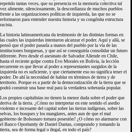
repetido tantas veces, que su presencia en la memoria colectiva tal
vez alimente, silenciosamente, la desconfianza de muchos pueblos
frente a las organizaciones políticas de izquierda, las que no se
reformaron para entender nuestra historia y su congénita estructura
racista.
La historia latinoamericana da testimonio de las distintas formas en
las cuales las izquierdas intentaron alcanzar el poder. Aquí y allá, se
pensó que el poder pasaría a manos del pueblo por la vía de las
instituciones burguesas, y que así se conseguiría consolidar un futuro
diferente. Pero desde el asesinato de Salvador Allende en Chile,
hasta el reciente golpe contra Evo Morales en Bolivia, la lección
recurrente es que llevar al poder a representantes surgidos de la
izquierda no es suficiente, y que ciertamente eso no significa tener el
poder. De ahí la necesidad de hablar en términos de tierra y de
territorio. Porque es a partir de la democratización de la tierra que se
podrá construir una base real para la verdadera soberanía popular.
Los propios capitalistas no tienen la menor duda sobre el poder que
deriva de la tierra. ¿Cómo no interpretar en este sentido el asedio
violento e incesante del capital sobre las tierras indígenas, sobre las
selvas, los bosques y los manglares, antes aun de que el mal
gobierno de Bolsonaro tomara posesión? ¿O cómo no alarmarse con
el Banco Oportunity de Daniel Dantas, comprando y tomando la
tierra, sea de forma legal o ilegal, en todo el país?