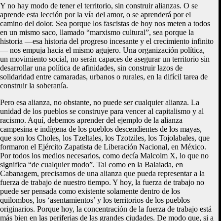
Y no hay modo de tener el territorio, sin construir alianzas. O se
aprende esta lección por la vía del amor, o se aprenderá por el
camino del dolor. Sea porque los fascistas de hoy nos meten a todos
en un mismo saco, llamado “marxismo cultural”, sea porque la
historia —esa historia del progreso incesante y el crecimiento infinito
— nos empuja hacia el mismo agujero. Una organización política,
un movimiento social, no serán capaces de asegurar un territorio sin
desarrollar una política de afinidades, sin construir lazos de
solidaridad entre camaradas, urbanos o rurales, en la difícil tarea de
construir la soberanía.
Pero esa alianza, no obstante, no puede ser cualquier alianza. La
unidad de los pueblos se construye para vencer al capitalismo y al
racismo. Aquí, debemos aprender del ejemplo de la alianza
campesina e indígena de los pueblos descendientes de los mayas,
que son los Choles, los Tzeltales, los Tzotziles, los Tojolabales, que
formaron el Ejército Zapatista de Liberación Nacional, en México.
Por todos los medios necesarios, como decía Malcolm X, lo que no
significa “de cualquier modo”. Tal como en la Balaiada, en
Cabanagem, precisamos de una alianza que pueda representar a la
fuerza de trabajo de nuestro tiempo. Y hoy, la fuerza de trabajo no
puede ser pensada como existente solamente dentro de los
quilombos, los ‘asentamientos’ y los territorios de los pueblos
originarios. Porque hoy, la concentración de la fuerza de trabajo está
más bien en las periferias de las grandes ciudades. De modo que, si a