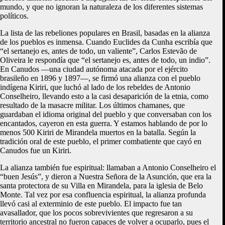
mundo, y que no ignoran la naturaleza de los diferentes sistemas
políticos.
La lista de las rebeliones populares en Brasil, basadas en la alianza
de los pueblos es inmensa. Cuando Euclides da Cunha escribía que
“el sertanejo es, antes de todo, un valiente”, Carlos Estevão de
Oliveira le respondía que “el sertanejo es, antes de todo, un indio”.
En Canudos —una ciudad autónoma atacada por el ejército
brasileño en 1896 y 1897—, se firmó una alianza con el pueblo
indígena Kiriri, que luchó al lado de los rebeldes de Antonio
Conselheiro, llevando esto a la casi desaparición de la etnia, como
resultado de la masacre militar. Los últimos chamanes, que
guardaban el idioma original del pueblo y que conversaban con los
encantados, cayeron en esta guerra. Y estamos hablando de por lo
menos 500 Kiriri de Mirandela muertos en la batalla. Según la
tradición oral de este pueblo, el primer combatiente que cayó en
Canudos fue un Kiriri.
La alianza también fue espiritual: llamaban a Antonio Conselheiro el
“buen Jesús”, y dieron a Nuestra Señora de la Asunción, que era la
santa protectora de su Villa en Mirandela, para la iglesia de Belo
Monte. Tal vez por esa confluencia espiritual, la alianza profunda
llevó casi al exterminio de este pueblo. El impacto fue tan
avasallador, que los pocos sobrevivientes que regresaron a su
territorio ancestral no fueron capaces de volver a ocuparlo, pues el