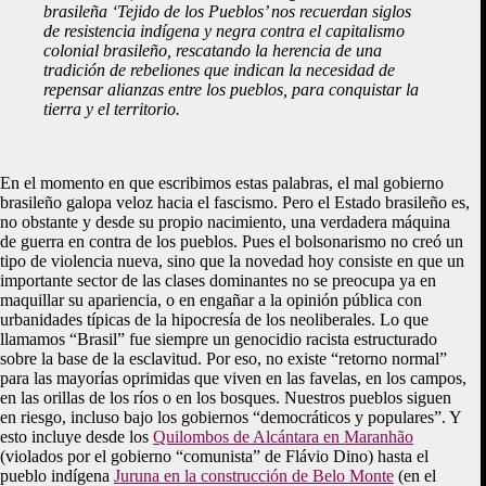
brasileña ‘Tejido de los Pueblos’ nos recuerdan siglos
de resistencia indígena y negra contra el capitalismo
colonial brasileño, rescatando la herencia de una
tradición de rebeliones que indican la necesidad de
repensar alianzas entre los pueblos, para conquistar la
tierra y el territorio.
En el momento en que escribimos estas palabras, el mal gobierno
brasileño galopa veloz hacia el fascismo. Pero el Estado brasileño es,
no obstante y desde su propio nacimiento, una verdadera máquina
de guerra en contra de los pueblos. Pues el bolsonarismo no creó un
tipo de violencia nueva, sino que la novedad hoy consiste en que un
importante sector de las clases dominantes no se preocupa ya en
maquillar su apariencia, o en engañar a la opinión pública con
urbanidades típicas de la hipocresía de los neoliberales. Lo que
llamamos “Brasil” fue siempre un genocidio racista estructurado
sobre la base de la esclavitud. Por eso, no existe “retorno normal”
para las mayorías oprimidas que viven en las favelas, en los campos,
en las orillas de los ríos o en los bosques. Nuestros pueblos siguen
en riesgo, incluso bajo los gobiernos “democráticos y populares”. Y
esto incluye desde los
Quilombos de Alcántara en Maranhão
(violados por el gobierno “comunista” de Flávio Dino) hasta el
pueblo indígena
Juruna en la construcción de Belo Monte
(en el