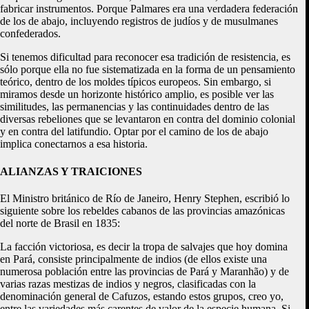
fabricar instrumentos. Porque Palmares era una verdadera federación
de los de abajo, incluyendo registros de judíos y de musulmanes
confederados.
Si tenemos dificultad para reconocer esa tradición de resistencia, es
sólo porque ella no fue sistematizada en la forma de un pensamiento
teórico, dentro de los moldes típicos europeos. Sin embargo, si
miramos desde un horizonte histórico amplio, es posible ver las
similitudes, las permanencias y las continuidades dentro de las
diversas rebeliones que se levantaron en contra del dominio colonial
y en contra del latifundio. Optar por el camino de los de abajo
implica conectarnos a esa historia.
ALIANZAS Y TRAICIONES
El Ministro británico de Río de Janeiro, Henry Stephen, escribió lo
siguiente sobre los rebeldes cabanos de las provincias amazónicas
del norte de Brasil en 1835:
La facción victoriosa, es decir la tropa de salvajes que hoy domina
en Pará, consiste principalmente de indios (de ellos existe una
numerosa población entre las provincias de Pará y Maranhão) y de
varias razas mestizas de indios y negros, clasificadas con la
denominación general de Cafuzos, estando estos grupos, creo yo,
entre las variedades más carentes de valor de la especie humana. Si