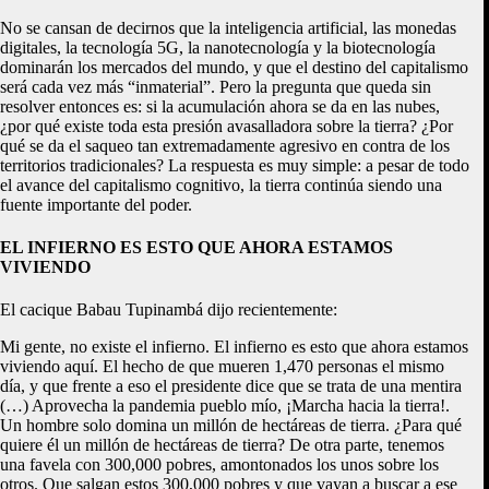
No se cansan de decirnos que la inteligencia artificial, las monedas
digitales, la tecnología 5G, la nanotecnología y la biotecnología
dominarán los mercados del mundo, y que el destino del capitalismo
será cada vez más “inmaterial”. Pero la pregunta que queda sin
resolver entonces es: si la acumulación ahora se da en las nubes,
¿por qué existe toda esta presión avasalladora sobre la tierra? ¿Por
qué se da el saqueo tan extremadamente agresivo en contra de los
territorios tradicionales? La respuesta es muy simple: a pesar de todo
el avance del capitalismo cognitivo, la tierra continúa siendo una
fuente importante del poder.
EL INFIERNO ES ESTO QUE AHORA ESTAMOS
VIVIENDO
El cacique Babau Tupinambá dijo recientemente:
Mi gente, no existe el infierno. El infierno es esto que ahora estamos
viviendo aquí. El hecho de que mueren 1,470 personas el mismo
día, y que frente a eso el presidente dice que se trata de una mentira
(…) Aprovecha la pandemia pueblo mío, ¡Marcha hacia la tierra!.
Un hombre solo domina un millón de hectáreas de tierra. ¿Para qué
quiere él un millón de hectáreas de tierra? De otra parte, tenemos
una favela con 300,000 pobres, amontonados los unos sobre los
otros. Que salgan estos 300,000 pobres y que vayan a buscar a ese