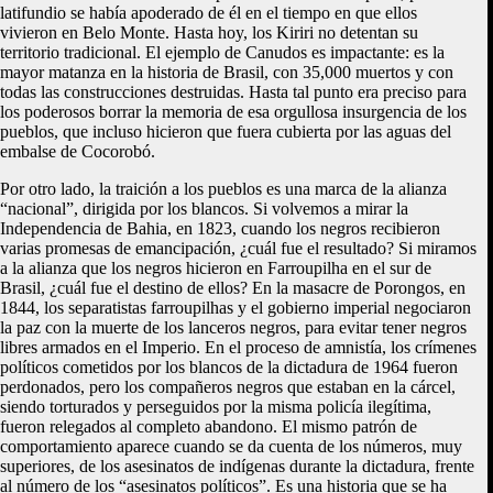
latifundio se había apoderado de él en el tiempo en que ellos
vivieron en Belo Monte. Hasta hoy, los Kiriri no detentan su
territorio tradicional. El ejemplo de Canudos es impactante: es la
mayor matanza en la historia de Brasil, con 35,000 muertos y con
todas las construcciones destruidas. Hasta tal punto era preciso para
los poderosos borrar la memoria de esa orgullosa insurgencia de los
pueblos, que incluso hicieron que fuera cubierta por las aguas del
embalse de Cocorobó.
Por otro lado, la traición a los pueblos es una marca de la alianza
“nacional”, dirigida por los blancos. Si volvemos a mirar la
Independencia de Bahia, en 1823, cuando los negros recibieron
varias promesas de emancipación, ¿cuál fue el resultado? Si miramos
a la alianza que los negros hicieron en Farroupilha en el sur de
Brasil, ¿cuál fue el destino de ellos? En la masacre de Porongos, en
1844, los separatistas farroupilhas y el gobierno imperial negociaron
la paz con la muerte de los lanceros negros, para evitar tener negros
libres armados en el Imperio. En el proceso de amnistía, los crímenes
políticos cometidos por los blancos de la dictadura de 1964 fueron
perdonados, pero los compañeros negros que estaban en la cárcel,
siendo torturados y perseguidos por la misma policía ilegítima,
fueron relegados al completo abandono. El mismo patrón de
comportamiento aparece cuando se da cuenta de los números, muy
superiores, de los asesinatos de indígenas durante la dictadura, frente
al número de los “asesinatos políticos”. Es una historia que se ha