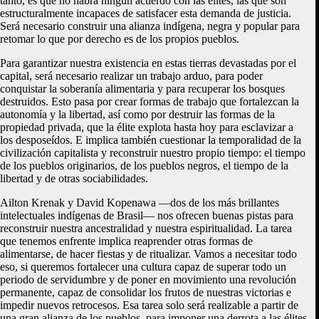
tanto, es que no habrá ningún acuerdo con las élites, las que son
estructuralmente incapaces de satisfacer esta demanda de justicia.
Será necesario construir una alianza indígena, negra y popular para
retomar lo que por derecho es de los propios pueblos.
Para garantizar nuestra existencia en estas tierras devastadas por el
capital, será necesario realizar un trabajo arduo, para poder
conquistar la soberanía alimentaria y para recuperar los bosques
destruidos. Esto pasa por crear formas de trabajo que fortalezcan la
autonomía y la libertad, así como por destruir las formas de la
propiedad privada, que la élite explota hasta hoy para esclavizar a
los desposeídos. E implica también cuestionar la temporalidad de la
civilización capitalista y reconstruir nuestro propio tiempo: el tiempo
de los pueblos originarios, de los pueblos negros, el tiempo de la
libertad y de otras sociabilidades.
Ailton Krenak y David Kopenawa —dos de los más brillantes
intelectuales indígenas de Brasil— nos ofrecen buenas pistas para
reconstruir nuestra ancestralidad y nuestra espiritualidad. La tarea
que tenemos enfrente implica reaprender otras formas de
alimentarse, de hacer fiestas y de ritualizar. Vamos a necesitar todo
eso, si queremos fortalecer una cultura capaz de superar todo un
periodo de servidumbre y de poner en movimiento una revolución
permanente, capaz de consolidar los frutos de nuestras victorias e
impedir nuevos retrocesos. Esa tarea solo será realizable a partir de
una gran alianza de los pueblos, para imponer una derrota a las élites