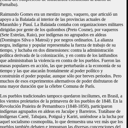
Parnaíba).
Raimundo Gomes era un mestizo negro, vaquero, que articuló un
apoyo a la Balaiada al interior de las provincias actuales de
Maranhão y Piauí. La Balaiada contaba con organizaciones militares
dirigidas por gente de los quilombos (Preto Cosme), por vaqueros
(Sete Estrelas, Raio), por indígenas no agrupados en aldeas
(Domingos Silva o Matroá) y por negros ordinarios. La alianza
negra, indígena y popular representaba la fuerza de trabajo de su
tiempo, y luchaba en dos dimensiones: contra la administración
política derivada de la colonización, y en contra de los latifundios
que administraban la violencia en contra de los pueblos. Fueron las
masas populares en acción, las que perturbarán a la economía de su
tiempo y las que atacarán frontalmente al poder político y
construirán el poder popular, aunque sólo por breves periodos. Pero
muchos de esos experimentos alternativos de poder disfrutaron de
una mayor duración que la célebre Comuna de París.
Los pueblos tradicionales tampoco quedaron incólumes, en Brasil, a
los vientos proletarios de la primavera de los pueblos de 1848. En la
Revolución Praieira de Pernambuco (1848-1850), participaron
indígenas agrupados en aldeas en Jacuípe y Barreiros. Tratábase de
indígenas Caeté, Tabajara, Potiguá y Kariri, uniéndose a la lucha por
aquel socialismo cosmopolita, lo que demuestra una vez más que los
pueblos también debaten e impugnan las diversas concepciones del