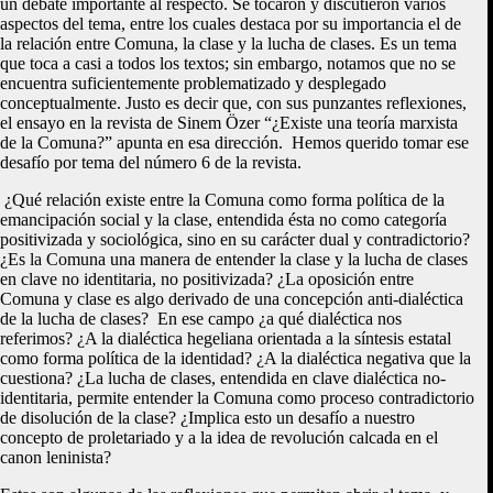
un debate importante al respecto. Se tocaron y discutieron varios
aspectos del tema, entre los cuales destaca por su importancia el de
la relación entre Comuna, la clase y la lucha de clases. Es un tema
que toca a casi a todos los textos; sin embargo, notamos que no se
encuentra suficientemente problematizado y desplegado
conceptualmente. Justo es decir que, con sus punzantes reflexiones,
el ensayo en la revista de Sinem Özer “¿Existe una teoría marxista
de la Comuna?” apunta en esa dirección. Hemos querido tomar ese
desafío por tema del número 6 de la revista.
¿Qué relación existe entre la Comuna como forma política de la
emancipación social y la clase, entendida ésta no como categoría
positivizada y sociológica, sino en su carácter dual y contradictorio?
¿Es la Comuna una manera de entender la clase y la lucha de clases
en clave no identitaria, no positivizada? ¿La oposición entre
Comuna y clase es algo derivado de una concepción anti-dialéctica
de la lucha de clases? En ese campo ¿a qué dialéctica nos
referimos? ¿A la dialéctica hegeliana orientada a la síntesis estatal
como forma política de la identidad? ¿A la dialéctica negativa que la
cuestiona? ¿La lucha de clases, entendida en clave dialéctica no-
identitaria, permite entender la Comuna como proceso contradictorio
de disolución de la clase? ¿Implica esto un desafío a nuestro
concepto de proletariado y a la idea de revolución calcada en el
canon leninista?