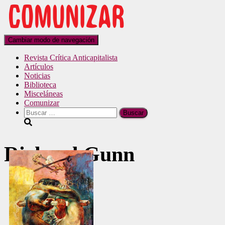
Cambiar modo de navegación
Revista Crítica Anticapitalista
Artículos
Noticias
Biblioteca
Misceláneas
Comunizar
Richard Gunn