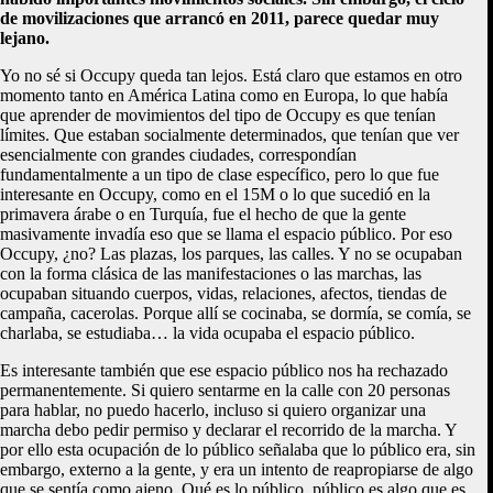
de movilizaciones que arrancó en 2011, parece quedar muy
lejano.
Yo no sé si Occupy queda tan lejos. Está claro que estamos en otro
momento tanto en América Latina como en Europa, lo que había
que aprender de movimientos del tipo de Occupy es que tenían
límites. Que estaban socialmente determinados, que tenían que ver
esencialmente con grandes ciudades, correspondían
fundamentalmente a un tipo de clase específico, pero lo que fue
interesante en Occupy, como en el 15M o lo que sucedió en la
primavera árabe o en Turquía, fue el hecho de que la gente
masivamente invadía eso que se llama el espacio público. Por eso
Occupy, ¿no? Las plazas, los parques, las calles. Y no se ocupaban
con la forma clásica de las manifestaciones o las marchas, las
ocupaban situando cuerpos, vidas, relaciones, afectos, tiendas de
campaña, cacerolas. Porque allí se cocinaba, se dormía, se comía, se
charlaba, se estudiaba… la vida ocupaba el espacio público.
Es interesante también que ese espacio público nos ha rechazado
permanentemente. Si quiero sentarme en la calle con 20 personas
para hablar, no puedo hacerlo, incluso si quiero organizar una
marcha debo pedir permiso y declarar el recorrido de la marcha. Y
por ello esta ocupación de lo público señalaba que lo público era, sin
embargo, externo a la gente, y era un intento de reapropiarse de algo
que se sentía como ajeno. Qué es lo público, público es algo que es