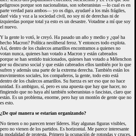
peligrosos porque son nacionalistas, son soberanistas —lo cual es en
parte verdad para ambos— yo os digo, ayudaré a los más frágiles,
daré vida y voz a la sociedad civil, no soy ni de derechas ni de
izquierdas porque total ya esto es un desastre. Votadme a mí que soy
el nuevo.
Y la gente lo votó, le creyó. Ha pasado un año y medio y ¿qué ha
hecho Macron? Política neoliberal feroz. Y entonces todo explota.
Así, dentro de los chalecos amarillos encontramos a quienes no
votan nunca, quienes han votado a Macron y están cabreados
porque se han sentido traicionados, quienes han votado a Mélenchon
por su discurso social y que están cabreados ellos también por lo que
sufren y además una parte de la extrema derecha. También están los
movimientos sociales, los compañeros, la gente, todo esto está
dentro de los chalecos amarillos. Su fuerza es ser eso que no hace
unidad. Es ambiguo, sí, pero es una apuesta que hay que hacer, no
fingiendo que no haya ahí también soberanistas o fascistas, claro que
están. Es un problema, enorme, pero hay un montón de gente que no
es esto.
¿De qué manera se estarían organizando?
No tienen o no parecen tener líderes. Hay algunas figuras visibles,
pero no vienen de los partidos. Es horizontal. Me parece interesante
la modalidad de protesta. Primero la ocupación de rotondas y cruces.