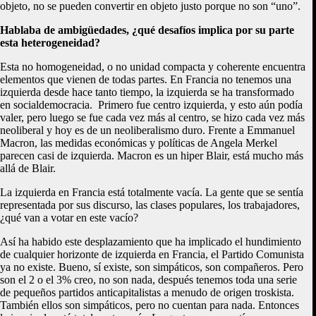
objeto, no se pueden convertir en objeto justo porque no son “uno”.
Hablaba de ambigüedades, ¿qué desafíos implica por su parte
esta heterogeneidad?
Esta no homogeneidad, o no unidad compacta y coherente encuentra
elementos que vienen de todas partes. En Francia no tenemos una
izquierda desde hace tanto tiempo, la izquierda se ha transformado
en socialdemocracia. Primero fue centro izquierda, y esto aún podía
valer, pero luego se fue cada vez más al centro, se hizo cada vez más
neoliberal y hoy es de un neoliberalismo duro. Frente a Emmanuel
Macron, las medidas económicas y políticas de Angela Merkel
parecen casi de izquierda. Macron es un hiper Blair, está mucho más
allá de Blair.
La izquierda en Francia está totalmente vacía. La gente que se sentía
representada por sus discurso, las clases populares, los trabajadores,
¿qué van a votar en este vacío?
Así ha habido este desplazamiento que ha implicado el hundimiento
de cualquier horizonte de izquierda en Francia, el Partido Comunista
ya no existe. Bueno, sí existe, son simpáticos, son compañeros. Pero
son el 2 o el 3% creo, no son nada, después tenemos toda una serie
de pequeños partidos anticapitalistas a menudo de origen troskista.
También ellos son simpáticos, pero no cuentan para nada. Entonces