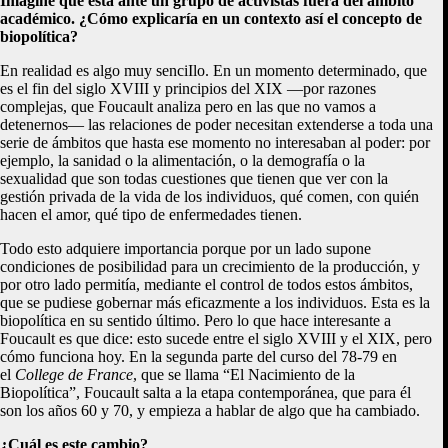
Imagine que está ante un grupo de activistas fuera del ámbito
académico. ¿Cómo explicaría en un contexto así el concepto de
biopolítica?
En realidad es algo muy senciIlo. En un momento determinado, que
es el fin del siglo XVIII y principios del XIX —por razones
complejas, que Foucault analiza pero en las que no vamos a
detenernos— las relaciones de poder necesitan extenderse a toda una
serie de ámbitos que hasta ese momento no interesaban al poder: por
ejemplo, la sanidad o la alimentación, o la demografía o la
sexualidad que son todas cuestiones que tienen que ver con la
gestión privada de la vida de los individuos, qué comen, con quién
hacen el amor, qué tipo de enfermedades tienen.
Todo esto adquiere importancia porque por un lado supone
condiciones de posibilidad para un crecimiento de la producción, y
por otro lado permitía, mediante el control de todos estos ámbitos,
que se pudiese gobernar más eficazmente a los individuos. Esta es la
biopolítica en su sentido último. Pero lo que hace interesante a
Foucault es que dice: esto sucede entre el siglo XVIII y el XIX, pero
cómo funciona hoy. En la segunda parte del curso del 78-79 en
el
College de France
, que se llama “El Nacimiento de la
Biopolítica”, Foucault salta a la etapa contemporánea, que para él
son los años 60 y 70, y empieza a hablar de algo que ha cambiado.
¿Cuál es este cambio?