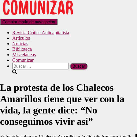
Cambiar modo de navegación
Revista Crítica Anticapitalista
Artículos
Noticias
Biblioteca
Misceláneas
Comunizar
La protesta de los Chalecos
Amarillos tiene que ver con la
vida, la gente dice: “No
conseguimos vivir así”
Entrevista sobre los
Chalecos Amarillos
a la filósofa francesa Judith