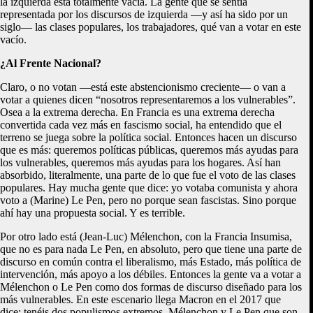
la izquierda está totalmente vacía. La gente que se sentía
representada por los discursos de izquierda —y así ha sido por un
siglo— las clases populares, los trabajadores, qué van a votar en este
vacío.
¿Al Frente Nacional?
Claro, o no votan —está este abstencionismo creciente— o van a
votar a quienes dicen “nosotros representaremos a los vulnerables”.
Osea a la extrema derecha. En Francia es una extrema derecha
convertida cada vez más en fascismo social, ha entendido que el
terreno se juega sobre la política social. Entonces hacen un discurso
que es más: queremos políticas públicas, queremos más ayudas para
los vulnerables, queremos más ayudas para los hogares. Así han
absorbido, literalmente, una parte de lo que fue el voto de las clases
populares. Hay mucha gente que dice: yo votaba comunista y ahora
voto a (Marine) Le Pen, pero no porque sean fascistas. Sino porque
ahí hay una propuesta social. Y es terrible.
Por otro lado está (Jean-Luc) Mélenchon, con la Francia Insumisa,
que no es para nada Le Pen, en absoluto, pero que tiene una parte de
discurso en común contra el liberalismo, más Estado, más política de
intervención, más apoyo a los débiles. Entonces la gente va a votar a
Mélenchon o Le Pen como dos formas de discurso diseñado para los
más vulnerables. En este escenario llega Macron en el 2017 que
dice: tenéis dos populismos extremos, Mélenchon y Le Pen que son