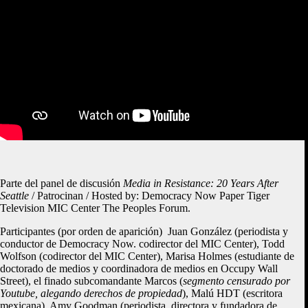
Parte del panel de discusión
Media in Resistance: 20 Years After
Seattle
/ Patrocinan / Hosted by: Democracy Now Paper Tiger
Television MIC Center The Peoples Forum.
Participantes (por orden de aparición) Juan González (periodista y
conductor de Democracy Now. codirector del MIC Center), Todd
Wolfson (codirector del MIC Center), Marisa Holmes (estudiante de
doctorado de medios y coordinadora de medios en Occupy Wall
Street), el finado subcomandante Marcos (
segmento censurado por
Youtube, alegando derechos de propiedad
), Malú HDT (escritora
mexicana), Amy Goodman (periodista, directora y fundadora de