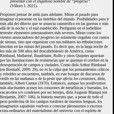
presentar con el engañoso nombre de “progreso”
(Villoro J. 2021).
Proponen pensar de atrás para adelante. Miran al pasado para
imaginar el presente en las tinieblas del mundo. Posibilidades para ir
más allá del diluvio que se anuncia catastrófico en las guerras o más
allá de la noche y el mal establecido. Prefiguran en el torbellino
terrestre elementos amenazadores más severos. Miran como los
vientos anunciadores del progreso no solamente engañan con cantos
de sirenas, sino que organizan con sus militares las tribulaciones
inscritas en las ruinas del pasado. Es decir que, en la larga noche de
los más de 500 años del descubrimiento de América, como
Rimbaud, Mallarmé, Baudelaire, Rulfo y otros Quijotes apuestan
por las iluminaciones de resistencias que se queman el cerebro en la
desesperación de campos y ciudades. Como diría Arthur Rimbaud
(en Bonnafé, 2000: 29), no es la culpa que los pensamientos críticos
y rebeldes se encuentren, también, en este bosque de discursos de
violín
en las mañanas o de la peste que
afecta los corazones
, diría,
también, Albert Camus (1970). Entonces, aunque los positivismos
más alucinantes acusen los corazones de metafísicas y burradas, los
encarcelen y/o condenen por ser herejes, diría Auguste Blanqui (en
Benjamin, 2007: 106), la historia muestra que, a pesar de todo el
peso positivista de los castigos roedores de nuestras lenguas, los
imaginarios zapatistas vuelven a conectar pleonasmos o excesos
extra-ordinarios del materialismo del universo con el espíritu de