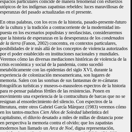
espacios particulares coincide de manera fenomenal con esfuerzos
utópicos de los indígenas zapatistas rebeldes: luces maravillosas de
esperanzas del pasado actualizadas en el presente.
En otras palabras, con los ecos de la historia, pasado-presente-futuro
de la cultura y la tradición a contracorriente de la modernidad im-
puesta en los escenarios populistas y neofascistas, consideraremos
que la historia de esperanzas en la desesperanza de los
condenados
de la tierra
(Fanon, 2002) concentra, en contextos particulares,
posibilidades de ir más allá de los conceptos de violencia autorizados
por el poder establecido en instituciones nacionales y mundiales.
Veremos cómo las diversas mediaciones históricas de violencia de la
crisis económica y social de la pandemia, como sucedió
metabólicamente con las epidemias del siglo XVI, durante la
experiencia de colonización mesoamericana, son lugares de
memoria. Salen con las sonrisas de sus fantasmas de re-cámaras
fotográficas turísticas y museos-o-mausoleos espectros de la historia
para re-pensar palabras fértiles de las resistencias. Ponen en
movimiento una experiencia de la contracultura de barcas que no se
resignan al ensordecimiento del silencio. Con espectros de la
literatura, entre otros Gabriel García Márquez (1983) veremos cómo
en los tantos-muchos
Cien Años de Soledad
laberíntica del
capitalismo, el diluvio desatado a miles de millas de distancia pone
en perspectiva la memoria contra el olvido; que los zapatistas
modernos han llamado un
Arca de Noé
, digna representación,