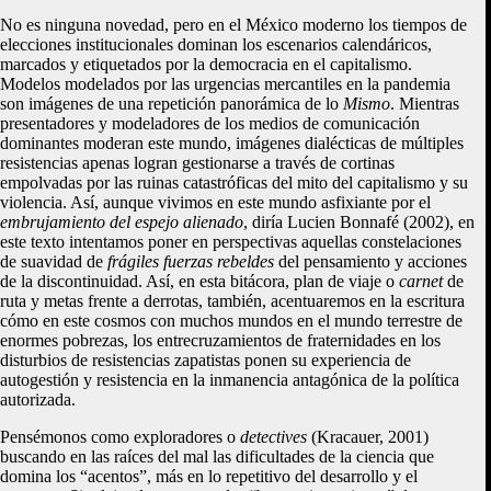
No es ninguna novedad, pero en el México moderno los tiempos de
elecciones institucionales dominan los escenarios calendáricos,
marcados y etiquetados por la democracia en el capitalismo.
Modelos modelados por las urgencias mercantiles en la pandemia
son imágenes de una repetición panorámica de lo
Mismo
. Mientras
presentadores y modeladores de los medios de comunicación
dominantes moderan este mundo, imágenes dialécticas de múltiples
resistencias apenas logran gestionarse a través de cortinas
empolvadas por las ruinas catastróficas del mito del capitalismo y su
violencia. Así, aunque vivimos en este mundo asfixiante por el
embrujamiento del espejo alienado
, diría Lucien Bonnafé (2002), en
este texto intentamos poner en perspectivas aquellas constelaciones
de suavidad de
frágiles fuerzas rebeldes
del pensamiento y acciones
de la discontinuidad. Así, en esta bitácora, plan de viaje o
carnet
de
ruta y metas frente a derrotas, también, acentuaremos en la escritura
cómo en este cosmos con muchos mundos en el mundo terrestre de
enormes pobrezas, los entrecruzamientos de fraternidades en los
disturbios de resistencias zapatistas ponen su experiencia de
autogestión y resistencia en la inmanencia antagónica de la política
autorizada.
Pensémonos como exploradores o
detectives
(Kracauer, 2001)
buscando en las raíces del mal las dificultades de la ciencia que
domina los “acentos”, más en lo repetitivo del desarrollo y el