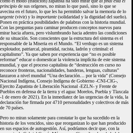
como el modo (tradición) zapatista ha sido mirar que
al final está el
principio
de sus orígenes, no miran lo que pasó, sino lo que se
avecina en el futuro, lo que les ha permitido salvar la memoria de lo
urgente
(vivir) y lo
importante
(solidaridad y la dignidad del sueño).
Ponen en práctica posibilidades de palabras con la historia mundial.
Con las preguntas para caminar producen conceptos nuevos para
mirar hacia afuera, pero vislumbrando hacia adentro las condiciones
de su situación. Son conscientes que la estructura del sistema es el
responsable de la Miseria en el Mundo. “El verdugo es un sistema
explotador, patriarcal, piramidal, racista, ladrón y criminal: el
capitalismo”. Ya que saben por experiencia que “no es posible
reformar” educar o domesticar la violencia implícita de este sistema
mundial, y que el proceso capitalista de “destrucción en curso no
reconoce fronteras, nacionalidades, banderas, lenguas, culturas”
lanzaron a nivel mundial “Una declaración… por la vida” (Consejo
Nacional Indígena, Consejo Indígena de Gobierno -CNI-CIG-,
Ejercito Zapatista de Liberación Nacional -EZLN- y Frente de
Pueblos en defensa de la tierra y el agua: Morelos, Puebla y Tlaxcala
-1 de enero de 2021). En la inmediatez de las urgencias de la vida, la
declaración fue firmada por 4710 personalidades y colectivos de más
de 70 países.
Pero no miran solamente para constatar lo que ha sucedido en la
historia de los vencidos, sino que reorganizan lo que han producido
en sus espacios de autogestión. Así, podríamos decir que, con la