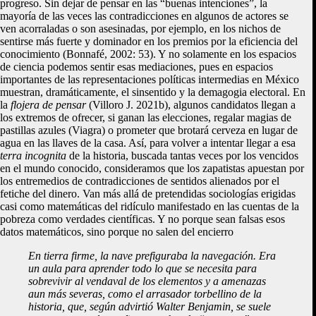
progreso. Sin dejar de pensar en las “buenas intenciones”, la
mayoría de las veces las contradicciones en algunos de actores se
ven acorraladas o son asesinadas, por ejemplo, en los nichos de
sentirse más fuerte y dominador en los premios por la eficiencia del
conocimiento (Bonnafé, 2002: 53). Y no solamente en los espacios
de ciencia podemos sentir esas mediaciones, pues en espacios
importantes de las representaciones políticas intermedias en México
muestran, dramáticamente, el sinsentido y la demagogia electoral. En
la
flojera de pensar
(Villoro J. 2021b), algunos candidatos llegan a
los extremos de ofrecer, si ganan las elecciones, regalar magias de
pastillas azules (Viagra) o prometer que brotará cerveza en lugar de
agua en las llaves de la casa. Así, para volver a intentar llegar a esa
terra incognita
de la historia, buscada tantas veces por los vencidos
en el mundo conocido, consideramos que los zapatistas apuestan por
los entremedios de contradicciones de sentidos alienados por el
fetiche del dinero. Van más allá de pretendidas sociologías erigidas
casi como matemáticas del ridículo manifestado en las cuentas de la
pobreza como verdades científicas. Y no porque sean falsas esos
datos matemáticos, sino porque no salen del encierro
En tierra firme, la nave prefiguraba la navegación. Era
un aula para aprender todo lo que se necesita para
sobrevivir al vendaval de los elementos y a amenazas
aun más severas, como el arrasador torbellino de la
historia, que, según advirtió Walter Benjamin, se suele