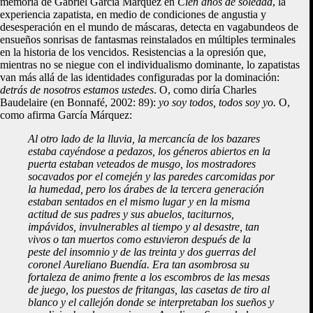
memoria de Gabriel García Márquez en
Cien años de soledad
, la
experiencia zapatista, en medio de condiciones de angustia y
desesperación en el mundo de máscaras, detecta en vagabundeos de
ensueños sonrisas de fantasmas reinstalados en múltiples terminales
en la historia de los vencidos. Resistencias a la opresión que,
mientras no se niegue con el individualismo dominante, lo zapatistas
van más allá de las identidades configuradas por la dominación:
detrás de nosotros estamos ustedes
. O, como diría Charles
Baudelaire (en Bonnafé, 2002: 89):
yo soy todos, todos soy yo.
O,
como afirma García Márquez:
Al otro lado de la lluvia, la mercancía de los bazares
estaba cayéndose a pedazos, los géneros abiertos en la
puerta estaban veteados de musgo, los mostradores
socavados por el comején y las paredes carcomidas por
la humedad, pero los árabes de la tercera generación
estaban sentados en el mismo lugar y en la misma
actitud de sus padres y sus abuelos, taciturnos,
impávidos, invulnerables al tiempo y al desastre, tan
vivos o tan muertos como estuvieron después de la
peste del insomnio y de las treinta y dos guerras del
coronel Aureliano Buendía. Era tan asombrosa su
fortaleza de animo frente a los escombros de las mesas
de juego, los puestos de fritangas, las casetas de tiro al
blanco y el callejón donde se interpretaban los sueños y