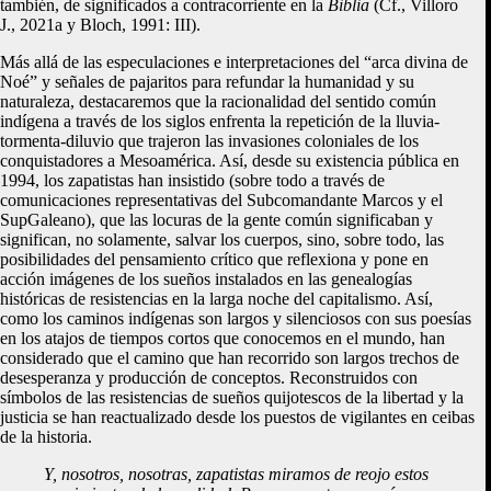
también, de significados a contracorriente en la
Biblia
(Cf., Villoro
J., 2021a y Bloch, 1991: III).
Más allá de las especulaciones e interpretaciones del “arca divina de
Noé” y señales de pajaritos para refundar la humanidad y su
naturaleza, destacaremos que la racionalidad del sentido común
indígena a través de los siglos enfrenta la repetición de la lluvia-
tormenta-diluvio que trajeron las invasiones coloniales de los
conquistadores a Mesoamérica. Así, desde su existencia pública en
1994, los zapatistas han insistido (sobre todo a través de
comunicaciones representativas del Subcomandante Marcos y el
SupGaleano), que las locuras de la gente común significaban y
significan, no solamente, salvar los cuerpos, sino, sobre todo, las
posibilidades del pensamiento crítico que reflexiona y pone en
acción imágenes de los sueños instalados en las genealogías
históricas de resistencias en la larga noche del capitalismo. Así,
como los caminos indígenas son largos y silenciosos con sus poesías
en los atajos de tiempos cortos que conocemos en el mundo, han
considerado que el camino que han recorrido son largos trechos de
desesperanza y producción de conceptos. Reconstruidos con
símbolos de las resistencias de sueños quijotescos de la libertad y la
justicia se han reactualizado desde los puestos de vigilantes en ceibas
de la historia.
Y, nosotros, nosotras, zapatistas miramos de reojo estos