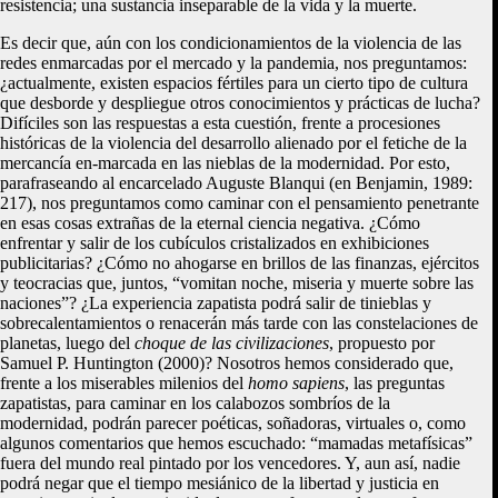
resistencia; una sustancia inseparable de la vida y la muerte.
Es decir que, aún con los condicionamientos de la violencia de las
redes enmarcadas por el mercado y la pandemia, nos preguntamos:
¿actualmente, existen espacios fértiles para un cierto tipo de cultura
que desborde y despliegue otros conocimientos y prácticas de lucha?
Difíciles son las respuestas a esta cuestión, frente a procesiones
históricas de la violencia del desarrollo alienado por el fetiche de la
mercancía en-marcada en las nieblas de la modernidad. Por esto,
parafraseando al encarcelado Auguste Blanqui (en Benjamin, 1989:
217), nos preguntamos como caminar con el pensamiento penetrante
en esas cosas extrañas de la eternal ciencia negativa. ¿Cómo
enfrentar y salir de los cubículos cristalizados en exhibiciones
publicitarias? ¿Cómo no ahogarse en brillos de las finanzas, ejércitos
y teocracias que, juntos, “vomitan noche, miseria y muerte sobre las
naciones”? ¿La experiencia zapatista podrá salir de tinieblas y
sobrecalentamientos o renacerán más tarde con las constelaciones de
planetas, luego del
choque de las civilizaciones
, propuesto por
Samuel P. Huntington (2000)? Nosotros hemos considerado que,
frente a los miserables milenios del
homo sapiens
, las preguntas
zapatistas, para caminar en los calabozos sombríos de la
modernidad, podrán parecer poéticas, soñadoras, virtuales o, como
algunos comentarios que hemos escuchado: “mamadas metafísicas”
fuera del mundo real pintado por los vencedores. Y, aun así, nadie
podrá negar que el tiempo mesiánico de la libertad y justicia en