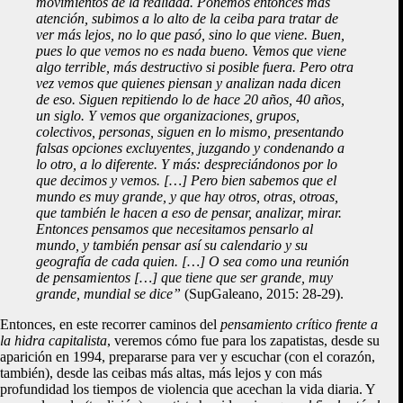
movimientos de la realidad. Ponemos entonces más
atención, subimos a lo alto de la ceiba para tratar de
ver más lejos, no lo que pasó, sino lo que viene. Buen,
pues lo que vemos no es nada bueno. Vemos que viene
algo terrible, más destructivo si posible fuera. Pero otra
vez vemos que quienes piensan y analizan nada dicen
de eso. Siguen repitiendo lo de hace 20 años, 40 años,
un siglo. Y vemos que organizaciones, grupos,
colectivos, personas, siguen en lo mismo, presentando
falsas opciones excluyentes, juzgando y condenando a
lo otro, a lo diferente. Y más: despreciándonos por lo
que decimos y vemos. […] Pero bien sabemos que el
mundo es muy grande, y que hay otros, otras, otroas,
que también le hacen a eso de pensar, analizar, mirar.
Entonces pensamos que necesitamos pensarlo al
mundo, y también pensar así su calendario y su
geografía de cada quien. […] O sea como una reunión
de pensamientos […] que tiene que ser grande, muy
grande, mundial se dice”
(SupGaleano, 2015: 28-29).
Entonces, en este recorrer caminos del
pensamiento crítico frente a
la hidra capitalista
, veremos cómo fue para los zapatistas, desde su
aparición en 1994, prepararse para ver y escuchar (con el corazón,
también), desde las ceibas más altas, más lejos y con más
profundidad los tiempos de violencia que acechan la vida diaria. Y