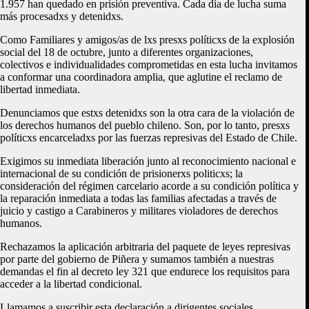
1.957 han quedado en prisión preventiva. Cada día de lucha suma
más procesadxs y detenidxs.
Como Familiares y amigos/as de lxs presxs políticxs de la explosión
social del 18 de octubre, junto a diferentes organizaciones,
colectivos e individualidades comprometidas en esta lucha invitamos
a conformar una coordinadora amplia, que aglutine el reclamo de
libertad inmediata.
Denunciamos que estxs detenidxs son la otra cara de la violación de
los derechos humanos del pueblo chileno. Son, por lo tanto, presxs
políticxs encarceladxs por las fuerzas represivas del Estado de Chile.
Exigimos su inmediata liberación junto al reconocimiento nacional e
internacional de su condición de prisionerxs politicxs; la
consideración del régimen carcelario acorde a su condición política y
la reparación inmediata a todas las familias afectadas a través de
juicio y castigo a Carabineros y militares violadores de derechos
humanos.
Rechazamos la aplicación arbitraria del paquete de leyes represivas
por parte del gobierno de Piñera y sumamos también a nuestras
demandas el fin al decreto ley 321 que endurece los requisitos para
acceder a la libertad condicional.
Llamamos a suscribir esta declaración a dirigentes sociales,