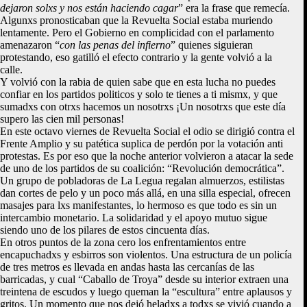
dejaron solxs y nos están haciendo cagar
” era la frase que remecía.
Algunxs pronosticaban que la Revuelta Social estaba muriendo
lentamente. Pero el Gobierno en complicidad con el parlamento
amenazaron “
con las penas del infierno
” quienes siguieran
protestando, eso gatilló el efecto contrario y la gente volvió a la
calle.
Y volvió con la rabia de quien sabe que en esta lucha no puedes
confiar en los partidos politicos y solo te tienes a ti mismx, y que
sumadxs con otrxs hacemos un nosotrxs ¡Un nosotrxs que este día
supero las cien mil personas!
En este octavo viernes de Revuelta Social el odio se dirigió contra el
Frente Amplio y su patética suplica de perdón por la votación anti
protestas. Es por eso que la noche anterior volvieron a atacar la sede
de uno de los partidos de su coalición: “Revolución democrática”.
Un grupo de pobladoras de La Legua regalan almuerzos, estilistas
dan cortes de pelo y un poco más allá, en una silla especial, ofrecen
masajes para lxs manifestantes, lo hermoso es que todo es sin un
intercambio monetario. La solidaridad y el apoyo mutuo sigue
siendo uno de los pilares de estos cincuenta días.
En otros puntos de la zona cero los enfrentamientos entre
encapuchadxs y esbirros son violentos. Una estructura de un policía
de tres metros es llevada en andas hasta las cercanías de las
barricadas, y cual “Caballo de Troya” desde su interior extraen una
treintena de escudos y luego queman la “escultura” entre aplausos y
gritos. Un momento que nos dejó heladxs a todxs se vivió cuando a