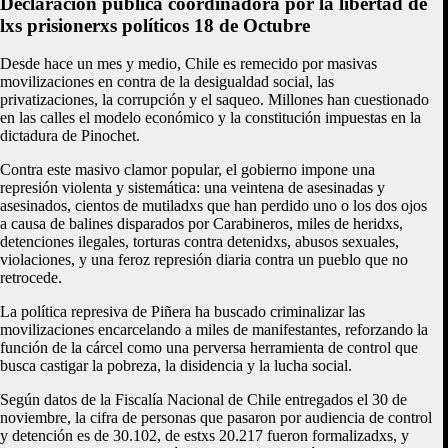
Declaración pública coordinadora por la libertad de
lxs prisionerxs políticos 18 de Octubre
Desde hace un mes y medio, Chile es remecido por masivas
movilizaciones en contra de la desigualdad social, las
privatizaciones, la corrupción y el saqueo. Millones han cuestionado
en las calles el modelo económico y la constitución impuestas en la
dictadura de Pinochet.
Contra este masivo clamor popular, el gobierno impone una
represión violenta y sistemática: una veintena de asesinadas y
asesinados, cientos de mutiladxs que han perdido uno o los dos ojos
a causa de balines disparados por Carabineros, miles de heridxs,
detenciones ilegales, torturas contra detenidxs, abusos sexuales,
violaciones, y una feroz represión diaria contra un pueblo que no
retrocede.
La política represiva de Piñera ha buscado criminalizar las
movilizaciones encarcelando a miles de manifestantes, reforzando la
función de la cárcel como una perversa herramienta de control que
busca castigar la pobreza, la disidencia y la lucha social.
Según datos de la Fiscalía Nacional de Chile entregados el 30 de
noviembre, la cifra de personas que pasaron por audiencia de control
y detención es de 30.102, de estxs 20.217 fueron formalizadxs, y