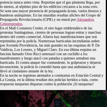
potencia nunca antes vista. Reportan que el gas pimienta llega, por
lo menos, al séptimo piso de los edificios cercanos a la zona cero.
Se nota una mayor presencia de propaganda ácrata, varios lienzos y
banderas anárquistas. En las murallas resaltan afiches del Grupo de
Propaganda Revolucionaria (GPR) y un mural por
Alexandros
Grigoropoulos.
En el Mall Costanera Center, el otro lugar emblemático de las
protestas Santiaguinas, cientos de personas logran entrar y marchan
dentro del centro comercial. Afuera hay manifestaciones que son
reprimidas por la policía. Numerosas barricadas incendiarias arden
por Avenida Providencia, las más grandes en las esquinas de P. De
Valdivia, Los Leones, y Miguel Claro. En esa última esquina un
fascista llamado Orso Ricci amenazó con un cuchillo a lxs
manifestantes y luego atacó con patadas a quienes armaban una
barricada. El contra ataque fue contundente, lo golpearon y dejaron
inconsciente, la policía lo custodió hasta que una ambulancia se
llevó al ciudadano amante de la ley.
En la noche se registran atentados a comisarias en Estación Central y
La Granja, en la última resultan dos policías heridos a bala, como
respuesta tanquetas disparan contra la población ¡Si tanquetas!