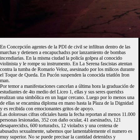
En Concepción agentes de la PDI de civil se infiltran dentro de las
marchas y detienen a encapuchadxs por lanzamiento de bombas
incendiarias. En la misma ciudad la policía golpea al conocido
violinista y le rompe su instrumento. En La Serena fascistas atentan
contra la tumba de Romario Veloz, asesinado por los milicos durante
el Toque de Queda. En Pucón suspenden la conocida triatlón Iron
man.
Por temor a manifestaciones cancelan a última hora la graduación de
estudiantes de 4to medio del Liceo 1, ellas y sus seres queridxs
realizan una simbólica en un lugar cercano. Luego por lo menos una
de ellas se encamina diploma en mano hasta la Plaza de la Dignidad
y es recibida con emocionantes gritos de apoyo.
Las dolorosas cifras oficiales hasta la fecha reportan al menos 11.000
personas lesionadas, 352 con daño ocular, 41 asesinadxs, 121
desaparecidxs, 600 torturadxs, 12 violadxs y una centena de
abusadxs sexualmente, sabemos que lamentablemente el numero es
muy superior. No se puede precisar la cantidad detenidxs y