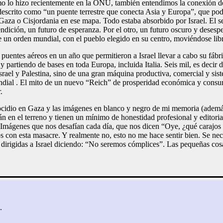
 lo hizo recientemente en la ONU, también entendimos la conexión de
 descrito como “un puente terrestre que conecta Asia y Europa”, que podr
e Gaza o Cisjordania en ese mapa. Todo estaba absorbido por Israel. El s
bendición, un futuro de esperanza. Por el otro, un futuro oscuro y desesp
e un orden mundial, con el pueblo elegido en su centro, moviéndose libre
puentes aéreos en un año que permitieron a Israel llevar a cabo su fá
 partiendo de bases en toda Europa, incluida Italia. Seis mil, es decir d
srael y Palestina, sino de una gran máquina productiva, comercial y sis
undial . El mito de un nuevo “Reich” de prosperidad económica y consum
.
ocidio en Gaza y las imágenes en blanco y negro de mi memoria (ademá
 en el terreno y tienen un mínimo de honestidad profesional y editorial, 
as. Imágenes que nos desafían cada día, que nos dicen “Oye, ¿qué caraj
 con esta masacre. Y realmente no, esto no me hace sentir bien. Se nece
s dirigidas a Israel diciendo: “No seremos cómplices”. Las pequeñas co
.