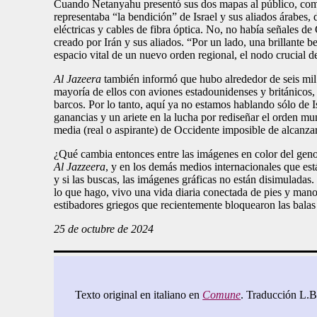
Cuando Netanyahu presentó sus dos mapas al público, como
representaba “la bendición” de Israel y sus aliados árabes,
eléctricas y cables de fibra óptica. No, no había señales d
creado por Irán y sus aliados. “Por un lado, una brillante 
espacio vital de un nuevo orden regional, el nodo crucial d
Al Jazeera
también informó que hubo alrededor de seis mil 
mayoría de ellos con aviones estadounidenses y británicos, y
barcos. Por lo tanto, aquí ya no estamos hablando sólo de I
ganancias y un ariete en la lucha por rediseñar el orden m
media (real o aspirante) de Occidente imposible de alcanzar
¿Qué cambia entonces entre las imágenes en color del gen
Al Jazzeera
, y en los demás medios internacionales que están
y si las buscas, las imágenes gráficas no están disimulad
lo que hago, vivo una vida diaria conectada de pies y manos
estibadores griegos que recientemente bloquearon las bala
25 de octubre de 2024
Texto original en italiano en
Comune
. Traducción L.B