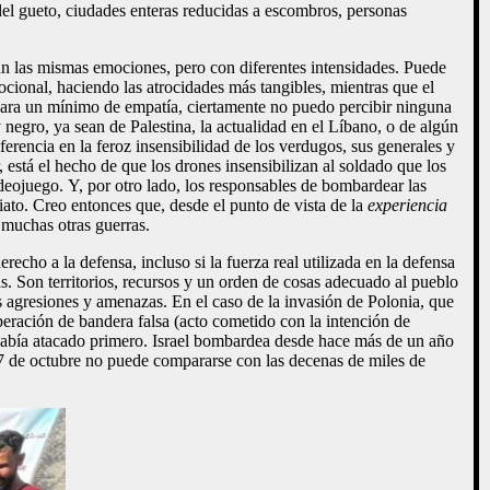
​​del gueto, ciudades enteras reducidas a escombros, personas
an las mismas emociones, pero con diferentes intensidades. Puede
ocional, haciendo las atrocidades más tangibles, mientras que el
 para un mínimo de empatía, ciertamente no puedo percibir ninguna
y negro, ya sean de Palestina, la actualidad en el Líbano, o de algún
rencia en la feroz insensibilidad de los verdugos, sus generales y
r, está el hecho de que los drones insensibilizan al soldado que los
ideojuego. Y, por otro lado, los responsables de bombardear las
ato. Creo entonces que, desde el punto de vista de la
experiencia
 muchas otras guerras.
recho a la defensa, incluso si la fuerza real utilizada en la defensa
s. Son territorios, recursos y un orden de cosas adecuado al pueblo
s agresiones y amenazas. En el caso de la invasión de Polonia, que
peración de bandera falsa (acto cometido con la intención de
a había atacado primero. Israel bombardea desde hace más de un año
 7 de octubre no puede compararse con las decenas de miles de