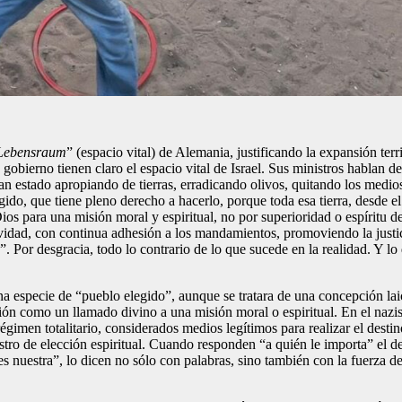
Lebensraum
” (espacio vital) de Alemania, justificando la expansión ter
 gobierno tienen claro el espacio vital de Israel. Sus ministros hablan 
n estado apropiando de tierras, erradicando olivos, quitando los medios
ido, que tiene pleno derecho a hacerlo, porque toda esa tierra, desde el
os para una misión moral y espiritual, no por superioridad o espíritu de
vidad, con continua adhesión a los mandamientos, promoviendo la justicia
Por desgracia, todo lo contrario de lo que sucede en la realidad. Y lo
na especie de “pueblo elegido”, aunque se tratara de una concepción laica
ción como un llamado divino a una misión moral o espiritual. En el nazis
 régimen totalitario, considerados medios legítimos para realizar el desti
stro de elección espiritual. Cuando responden “a quién le importa” el de
es nuestra”, lo dicen no sólo con palabras, sino también con la fuerza d