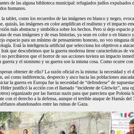
stantes de las alguna biblioteca municipal: refugiados judíos expulsados 
cudos humanos.
 la tablet, como los recuerdos de las imágenes en blanco y negro, evoc
ue, quizás, las imágenes en color amplifican el realismo y el impacto em
exión más abstracta y simbólica sobre los hechos. Pero si dejo espacio
istas de esas imágenes y de esas historias, ya sean en color o en blanco 
ejo espacio para un mínimo de pensamiento honesto, no veo ninguna dife
gía. Está la inteligencia artificial que selecciona los objetivos a ataca
de Irak que descubrimos que la guerra moderna tiene características de v
no percibieron que el horror de sus acciones tuviera un impacto inmedi
su guerra y el sionismo y su guerra son la misma cosa. Como ocurre con
peran obtener de ello? La razón oficial es la misma: la necesidad y el de
, así como indiferencia, desprecio y asco hacia las poblaciones atacada
niciar la guerra en Europa fue la necesidad de “defenderse” de supuesta
Hitler justificó la acción con el llamado “incidente de Gleiwitz”, una o
a otros) organizado por las fuerzas nazis para que pareciera que Poloni
te con el derecho a la defensa, aunque el terrible ataque de Hamás del
huérfanos abandonados entre las ruinas de Gaza.