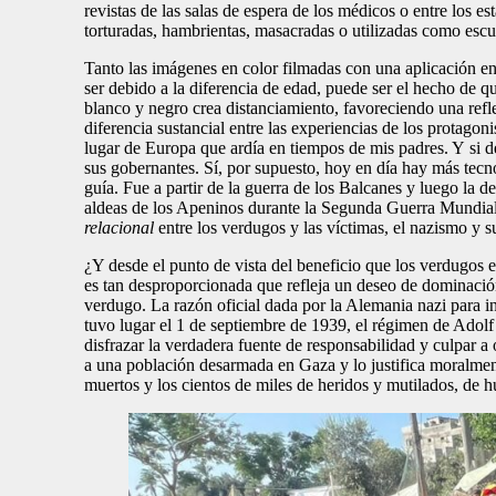
revistas de las salas de espera de los médicos o entre los e
torturadas, hambrientas, masacradas o utilizadas como es
Tanto las imágenes en color filmadas con una aplicación en
ser debido a la diferencia de edad, puede ser el hecho de q
blanco y negro crea distanciamiento, favoreciendo una refl
diferencia sustancial entre las experiencias de los protagon
lugar de Europa que ardía en tiempos de mis padres. Y si d
sus gobernantes. Sí, por supuesto, hoy en día hay más tecnolo
guía. Fue a partir de la guerra de los Balcanes y luego la 
aldeas de los Apeninos durante la Segunda Guerra Mundial 
relacional
entre los verdugos y las víctimas, el nazismo y 
¿Y desde el punto de vista del beneficio que los verdugos es
es tan desproporcionada que refleja un deseo de dominación
verdugo. La razón oficial dada por la Alemania nazi para i
tuvo lugar el 1 de septiembre de 1939, el régimen de Adolf 
disfrazar la verdadera fuente de responsabilidad y culpar 
a una población desarmada en Gaza y lo justifica moralmen
muertos y los cientos de miles de heridos y mutilados, de 