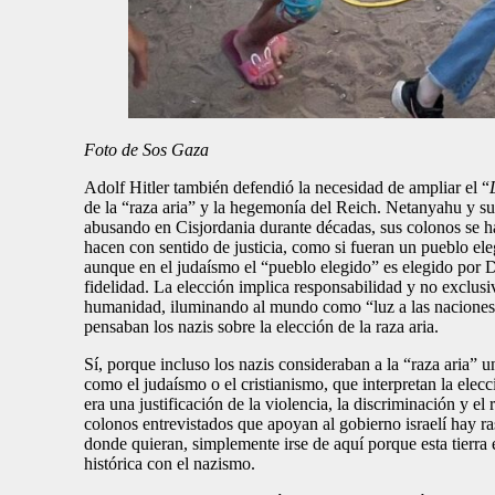
Foto de Sos Gaza
Adolf Hitler también defendió la necesidad de ampliar el “
de la “raza aria” y la hegemonía del Reich. Netanyahu y su
abusando en Cisjordania durante décadas, sus colonos se ha
hacen con sentido de justicia, como si fueran un pueblo eleg
aunque en el judaísmo el “pueblo elegido” es elegido por Di
fidelidad. La elección implica responsabilidad y no exclusi
humanidad, iluminando al mundo como “luz a las naciones”. 
pensaban los nazis sobre la elección de la raza aria.
Sí, porque incluso los nazis consideraban a la “raza aria” u
como el judaísmo o el cristianismo, que interpretan la elec
era una justificación de la violencia, la discriminación y el
colonos entrevistados que apoyan al gobierno israelí hay ra
donde quieran, simplemente irse de aquí porque esta tierra 
histórica con el nazismo.