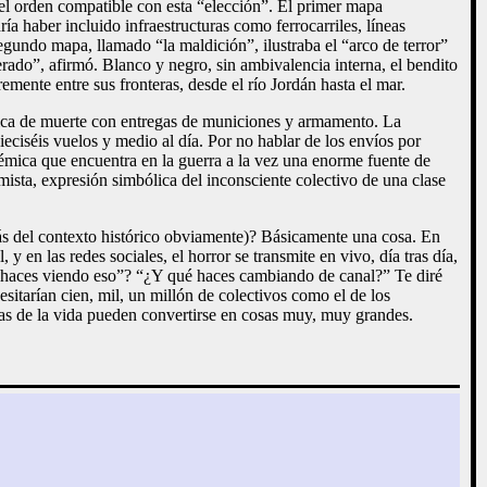
l orden compatible con esta “elección”. El primer mapa
ía haber incluido infraestructuras como ferrocarriles, líneas
egundo mapa, llamado “la maldición”, ilustraba el “arco de terror”
erado”, afirmó. Blanco y negro, sin ambivalencia interna, el bendito
mente entre sus fronteras, desde el río Jordán hasta el mar.
brica de muerte con entregas de municiones y armamento. La
ieciséis vuelos y medio al día. Por no hablar de los envíos por
témica que encuentra en la guerra a la vez una enorme fuente de
ista, expresión simbólica del inconsciente colectivo de una clase
s del contexto histórico obviamente)? Básicamente una cosa. En
y en las redes sociales, el horror se transmite en vivo, día tras día,
os haces viendo eso”? “¿Y qué haces cambiando de canal?” Te diré
sitarían cien, mil, un millón de colectivos como el de los
sas de la vida pueden convertirse en cosas muy, muy grandes.