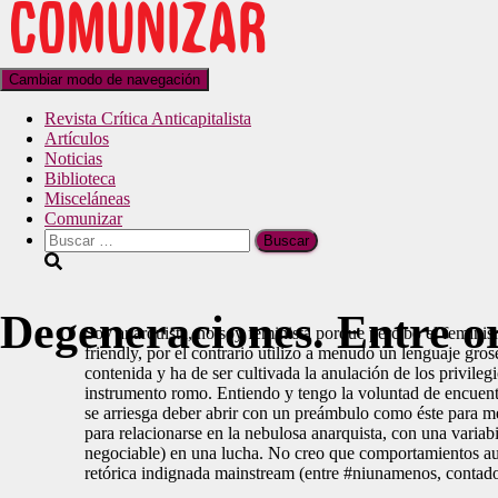
Cambiar modo de navegación
Revista Crítica Anticapitalista
Artículos
Noticias
Biblioteca
Misceláneas
Comunizar
Degeneraciones. Entre or
Soy anarquista, no soy feminista porque percibo el feminis
friendly, por el contrario utilizo a menudo un lenguaje grose
contenida y ha de ser cultivada la anulación de los privile
instrumento romo. Entiendo y tengo la voluntad de encuent
se arriesga deber abrir con un preámbulo como éste para m
para relacionarse en la nebulosa anarquista, con una variab
negociable) en una lucha. No creo que comportamientos auto
retórica indignada mainstream (entre #niunamenos, contadores