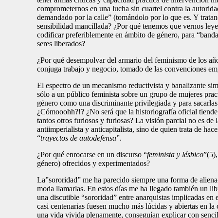
comprometernos en una lucha sin cuartel contra la autorida
demandado por la calle” (tomándolo por lo que es. Y tratand
sensibilidad mancillada? ¿Por qué tenemos que vernos leye
codificar preferiblemente en ámbito de género, para “banda
seres liberados?
¿Por qué desempolvar del armario del feminismo de los añ
conjuga trabajo y negocio, tomado de las convenciones empr
El espectro de un mecanismo reductivista y banalizante simila
sólo a un público feminista sobre un grupo de mujeres pract
género como una discriminante privilegiada y para sacarlas
¿Cómooohh?!? ¿No será que la historiografía oficial tiende a
tantos otros furiosos y furiosas? La visión parcial no es d
antiimperialista y anticapitalista, sino de quien trata de h
“
trayectos de autodefensa
”.
¿Por qué enrocarse en un discurso “
feminista y lésbico
”(5)
género) ofrecidos y experimentados?
La”sororidad” me ha parecido siempre una forma de alienaci
moda llamarlas. En estos días me ha llegado también un libr
una discutible “sororidad” entre anarquistas implicadas en e
casi centenarias fuesen mucho más lúcidas y abiertas en la 
una vida vivida plenamente, conseguían explicar con sencil