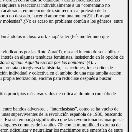
os siquiera a reaccionar individualmente a un “comentario no
acalorada, en un encuentro, sin recurrir al pretexto de la
aborto no deseado, hacer el amor con una mujer(2)? ¿Por qué
s y molestias? ¿No es acaso un problema común a los géneros, entre
llamándolos incluso work-shop/Taller (feísimo término que
eivindicados por las Rote Zora(3), o sea el intento de sensibilizar
interés en algunas temáticas feministas, insistiendo en la opción de
storia oficial. Aquella escrita por los hombres”
(4)
…
o trata o tergiversa la historia, las acciones, los escritos de
ación individual y colectiva en el ámbito de una más amplia acción
 su propia teorización, encima para reducirse después a buscar
finitos principios más avanzados de crítica al dominio (no sólo de
s, entre bandos adversos… “interclasistas”, como se ha vuelto de
a a unas supervivientes de la revolución española de 1936, buscando
as. Era sin embargo significativo que las revolucionarias anarquistas
los lugares comunes de los años 70: con la tranquilidad extrema de
eron ridiculizar y neutralizar los machismos que emergían de entre