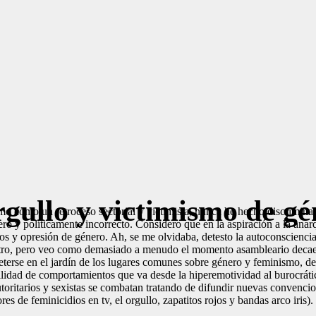
gullo y victimismo de gé
mo como un retroceso sectorial y victimista, nunca he hecho discrimina
ro y políticamente incorrecto. Considero que en la aspiración a la anarquí
gios y opresión de género. Ah, se me olvidaba, detesto la autoconscienc
ro, pero veo como demasiado a menudo el momento asambleario decae en
eterse en el jardín de los lugares comunes sobre género y feminismo, 
ilidad de comportamientos que va desde la hiperemotividad al burocrátic
ritarios y sexistas se combatan tratando de difundir nuevas convencione
 de feminicidios en tv, el orgullo, zapatitos rojos y bandas arco iris).