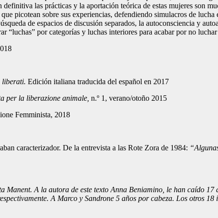
definitiva las prácticas y la aportación teórica de estas mujeres son m
s que picotean sobre sus experiencias, defendiendo simulacros de lucha e
 búsqueda de espacios de discusión separados, la autoconsciencia y auto
r “luchas” por categorías y luchas interiores para acabar por no luchar
2018
 liberati.
Edición italiana traducida del español en 2017
a per la liberazione animale,
n.º 1, verano/otoño 2015
ione Femminista, 2018
aban caracterizador. De la entrevista a las Rote Zora de 1984:
“Algunas 
3
pta Manent. A la autora de este texto Anna Beniamino, le han caído 17
 respectivamente. A Marco y Sandrone 5 años por cabeza. Los otros 18