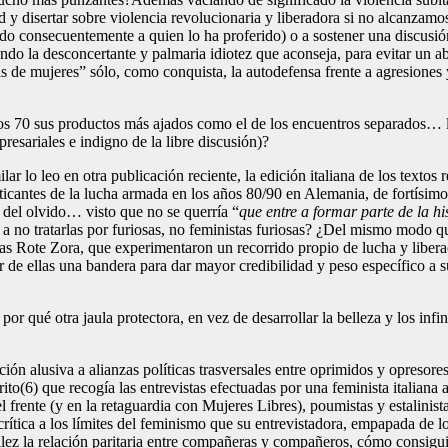
d y disertar sobre violencia revolucionaria y liberadora si no alcanzam
o consecuentemente a quien lo ha proferido) o a sostener una discusión 
ndo la desconcertante y palmaria idiotez que aconseja, para evitar un 
s de mujeres” sólo, como conquista, la autodefensa frente a agresione
os 70 sus productos más ajados como el de los encuentros separados… 
esariales e indigno de la libre discusión)?
r lo leo en otra publicación reciente, la edición italiana de los textos r
icantes de la lucha armada en los años 80/90 en Alemania, de fortísimo 
 del olvido… visto que no se querría “
que entre a formar parte de la hi
 no tratarlas por furiosas, no feministas furiosas? ¿Del mismo modo que n
e las Rote Zora, que experimentaron un recorrido propio de lucha y liber
acer de ellas una bandera para dar mayor credibilidad y peso específico a
, por qué otra jaula protectora, en vez de desarrollar la belleza y los in
ón alusiva a alianzas políticas trasversales entre oprimidos y opresore
ito(6) que recogía las entrevistas efectuadas por una feminista italian
l frente (y en la retaguardia con Mujeres Libres), poumistas y estalinist
crítica a los límites del feminismo que su entrevistadora, empapada de 
lez la relación paritaria entre compañeras y compañeros, cómo consigui