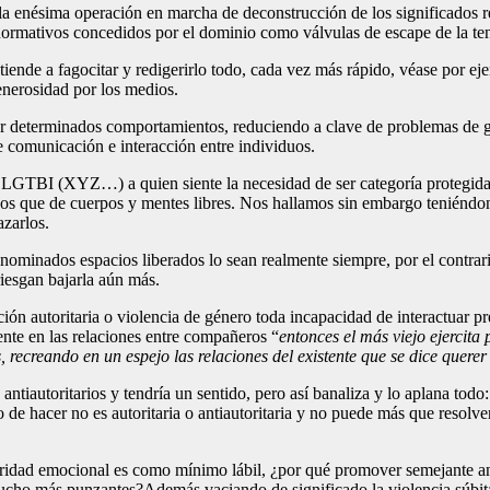
la enésima operación en marcha de deconstrucción de los significados r
ormativos concedidos por el dominio como válvulas de escape de la te
iende a fagocitar y redigerirlo todo, cada vez más rápido, véase por e
generosidad por los medios.
uar determinados comportamientos, reduciendo a clave de problemas de g
de comunicación e interacción entre individuos.
po LGTBI (XYZ…) a quien siente la necesidad de ser categoría protegida
uos que de cuerpos y mentes libres. Nos hallamos sin embargo teniéndon
azarlos.
enominados espacios liberados lo sean realmente siempre, por el contra
riesgan bajarla aún más.
ión autoritaria o violencia de género toda incapacidad de interactuar pr
tente en las relaciones entre compañeros “
entonces el más viejo ejercita
 recreando en un espejo las relaciones del existente que se dice querer
s antiautoritarios y tendría un sentido, pero así banaliza y lo aplana tod
 de hacer no es autoritaria o antiautoritaria y no puede más que resolver
gridad emocional es como mínimo lábil, ¿por qué promover semejante anál
 mucho más punzantes?Además vaciando de significado la violencia súbi