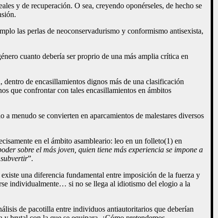
eales y de recuperación. O sea, creyendo oponérseles, de hecho se
nsión.
jemplo las perlas de neoconservadurismo y conformismo antisexista,
énero cuanto debería ser proprio de una más amplia crítica en
, dentro de encasillamientos dignos más de una clasificación
os que confrontar con tales encasillamientos en ámbitos
rio a menudo se convierten en aparcamientos de malestares diversos
ecisamente en el ámbito asambleario: leo en un folleto(1) en
 poder sobre el más joven, quien tiene más experiencia se impone a
 subvertir
”.
o: existe una diferencia fundamental entre imposición de la fuerza y
se individualmente… si no se llega al idiotismo del elogio a la
isis de pacotilla entre individuos antiautoritarios que deberían
ta y brutal con la que se equipara. ¿Cómo pretendemos