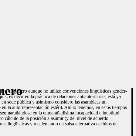
nero
ción de género aunque no utilizo convenciones lingüísticas gender-
a, es decir en la práctica de relaciones antiautoritarias, está ya
ia en sede pública y asimismo considero las asambleas un
 la autorrepresentación estéril. Ahí lo tenemos, en estos tiempos
desenmarañándose en la enmarañadísima incapacidad e ineptitud
o cálculo de la posición a asumir (y del nivel de acuerdo
s lingüísticas y recalentando en salsa alternativa cachitos de