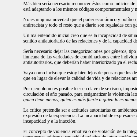
Más bien sería necesario reconocer éstos como indicios de 
está adaptando a los mismos códigos comportamentales y n
No es ninguna novedad que el poder económico y político t
antirracista y todo el resto que a diario son regaladas con 
Un malentendido inicial creo que es la incapacidad de sit
sentido antiautoritario de las relaciones y de la capacidad 
Sería necesario dejar las categorizaciones por géneros, ti
linneana de las variedades de combinaciones entre individ
antiautoritarios, que deberían haber interiorizado ya el rech
Vaya como inciso que estoy bien lejos de pensar que los d
que en lugar de elevar la calidad de vida y de relaciones ar
Por ejemplo no es posible leer en clave de sexismo, imposic
circulación el año pasado, para estigmatizar la violencia la
quien tiene menos, quien es más fuerte a quien lo es menos,
La crítica pretendía ser a actitudes autoritarias en ambiente
expresión de la experiencia. La incapacidad de expresarse o
incapacidad y a la inacción.
El concepto de violencia emotiva o de violación de la inte
tener armas críticas y capacidad práctica de intervención