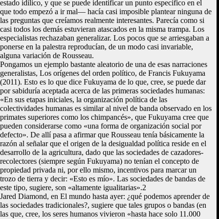
estado idílico, y que se puede identificar un punto específico en el
que todo empezó a ir mal— hacía casi imposible plantear ninguna de
las preguntas que creíamos realmente interesantes. Parecía como si
casi todos los demás estuvieran atascados en la misma trampa. Los
especialistas rechazaban generalizar. Los pocos que se arriesgaban a
ponerse en la palestra reproducían, de un modo casi invariable,
alguna variación de Rousseau.
Pongamos un ejemplo bastante aleatorio de una de esas narraciones
generalistas, Los orígenes del orden político, de Francis Fukuyama
(2011). Esto es lo que dice Fukuyama de lo que, cree, se puede dar
por sabiduría aceptada acerca de las primeras sociedades humanas:
«En sus etapas iniciales, la organización política de las
colectividades humanas es similar al nivel de banda observado en los
primates superiores como los chimpancés», que Fukuyama cree que
pueden considerarse como «una forma de organización social por
defecto». De allí pasa a afirmar que Rousseau tenía básicamente la
razón al señalar que el origen de la desigualdad política reside en el
desarrollo de la agricultura, dado que las sociedades de cazadores-
recolectores (siempre según Fukuyama) no tenían el concepto de
propiedad privada ni, por ello mismo, incentivos para marcar un
trozo de tierra y decir: «Esto es mío». Las sociedades de bandas de
este tipo, sugiere, son «altamente igualitarias».2
Jared Diamond, en El mundo hasta ayer: ¿qué podemos aprender de
las sociedades tradicionales?, sugiere que tales grupos o bandas (en
las que, cree, los seres humanos vivieron «hasta hace solo 11.000