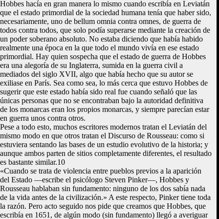
Hobbes hacía en gran manera lo mismo cuando escribía en Leviatán
que el estado primordial de la sociedad humana tenía que haber sido,
necesariamente, uno de bellum omnia contra omnes, de guerra de
todos contra todos, que solo podía superarse mediante la creación de
un poder soberano absoluto. No estaba diciendo que había habido
realmente una época en la que todo el mundo vivía en ese estado
primordial. Hay quien sospecha que el estado de guerra de Hobbes
era una alegoría de su Inglaterra, sumida en la guerra civil a
mediados del siglo XVII, algo que había hecho que su autor se
exiliase en París. Sea como sea, lo más cerca que estuvo Hobbes de
sugerir que este estado había sido real fue cuando señaló que las
únicas personas que no se encontraban bajo la autoridad definitiva
de los monarcas eran los propios monarcas, y siempre parecían estar
en guerra unos contra otros.
Pese a todo esto, muchos escritores modernos tratan el Leviatán del
mismo modo en que otros tratan el Discurso de Rousseau: como si
estuviera sentando las bases de un estudio evolutivo de la historia; y
aunque ambos parten de sitios completamente diferentes, el resultado
es bastante similar.10
«Cuando se trata de violencia entre pueblos previos a la aparición
del Estado —escribe el psicólogo Steven Pinker—, Hobbes y
Rousseau hablaban sin fundamento: ninguno de los dos sabía nada
de la vida antes de la civilización.» A este respecto, Pinker tiene toda
la razón. Pero acto seguido nos pide que creamos que Hobbes, que
escribía en 1651, de algún modo (sin fundamento) llegó a averiguar