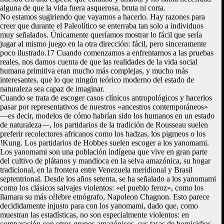
alguna de que la vida fuera asquerosa, bruta ni corta.
No estamos sugiriendo que vayamos a hacerlo. Hay razones para
creer que durante el Paleolítico se enterraba tan solo a individuos
muy señalados. Únicamente queríamos mostrar lo fácil que sería
jugar al mismo juego en la otra dirección: fácil, pero sinceramente
poco ilustrado.17 Cuando comenzamos a enfrentarnos a las pruebas
reales, nos damos cuenta de que las realidades de la vida social
humana primitiva eran mucho más complejas, y mucho más
interesantes, que lo que ningún teórico moderno del estado de
naturaleza sea capaz de imaginar.
Cuando se trata de escoger casos clínicos antropológicos y hacerlos
pasar por representativos de nuestros «ancestros contemporáneos»
—es decir, modelos de cómo habrían sido los humanos en un estado
de naturaleza—, los partidarios de la tradición de Rousseau suelen
preferir recolectores africanos como los hadzas, los pigmeos o los
!Kung. Los partidarios de Hobbes suelen escoger a los yanomami.
Los yanomami son una población indígena que vive en gran parte
del cultivo de plátanos y mandioca en la selva amazónica, su hogar
tradicional, en la frontera entre Venezuela meridional y Brasil
septentrional. Desde los años setenta, se ha señalado a los yanomami
como los clásicos salvajes violentos: «el pueblo feroz», como los
llamara su más célebre etnógrafo, Napoleon Chagnon. Esto parece
decididamente injusto para con los yanomami, dado que, como
muestran las estadísticas, no son especialmente violentos: en
comparación con otros grupos amazónicos, sus tasas de homicidios