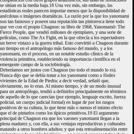
se sitúan en la media baja.18 Una vez más, sin embargo, las
estadísticas reales parecen importar menos que la disponibilidad de
anécdotas o imágenes dramáticas. La razón por la que los yanomami
son tan famosos y poseen una reputación tan pintoresca tiene todo
que ver con el propio Chagnon: su libro de 1968, Yanomamö: The
Fierce People, que vendió millones de ejemplares, y una serie de
películas, como The Ax Fight, en la que ofrecía a los espectadores
un breve vistazo a la guerra tribal. Esto convirtió a Chagnon durante
un tiempo en el antropólogo más famoso del mundo, y a los
yanomami, en el proceso, en un notable estudio clínico de la
violencia primitiva, estableciendo su importancia científica en el
emergente campo de la sociobiología.
Deberíamos ser justos con Chagnon (no todo el mundo lo es).
Nunca dijo que se debía tratar a los yanomami como a fósiles
vivientes de la Edad de Piedra; a decir verdad, señaló que,
obviamente, no lo eran. Al mismo tiempo, y de un modo inusual
para un antropólogo, tendió a definirlos principalmente en términos
de aquello de lo que carecían (por ejemplo, lenguaje escrito, fuerza
policial, un cuerpo judicial formal) en lugar de por los rasgos
positivos de su cultura, lo que tiene más o menos el mismo efecto
que el de pintarlos como los típicos primitivos.19 El argumento
principal de Chagnon era que los varones yanomami llegan a la
plena madurez y, con ella, a sus ventajas reproductivas y culturales
matando a otros hombres adultos; y que esta retroalimentación entre