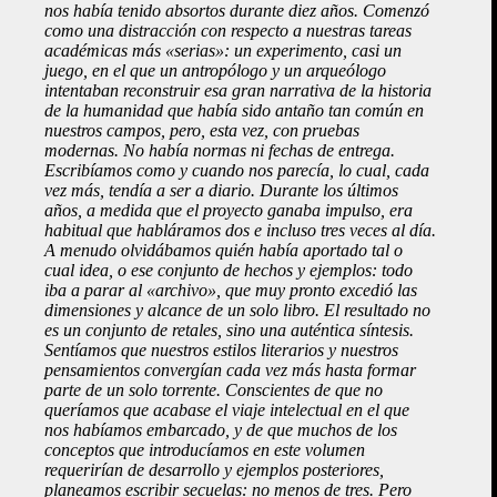
nos había tenido absortos durante diez años. Comenzó
como una distracción con respecto a nuestras tareas
académicas más «serias»: un experimento, casi un
juego, en el que un antropólogo y un arqueólogo
intentaban reconstruir esa gran narrativa de la historia
de la humanidad que había sido antaño tan común en
nuestros campos, pero, esta vez, con pruebas
modernas. No había normas ni fechas de entrega.
Escribíamos como y cuando nos parecía, lo cual, cada
vez más, tendía a ser a diario. Durante los últimos
años, a medida que el proyecto ganaba impulso, era
habitual que habláramos dos e incluso tres veces al día.
A menudo olvidábamos quién había aportado tal o
cual idea, o ese conjunto de hechos y ejemplos: todo
iba a parar al «archivo», que muy pronto excedió las
dimensiones y alcance de un solo libro. El resultado no
es un conjunto de retales, sino una auténtica síntesis.
Sentíamos que nuestros estilos literarios y nuestros
pensamientos convergían cada vez más hasta formar
parte de un solo torrente. Conscientes de que no
queríamos que acabase el viaje intelectual en el que
nos habíamos embarcado, y de que muchos de los
conceptos que introducíamos en este volumen
requerirían de desarrollo y ejemplos posteriores,
planeamos escribir secuelas: no menos de tres. Pero