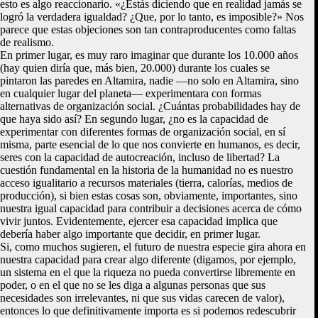
esto es algo reaccionario. «¿Estás diciendo que en realidad jamás se
logró la verdadera igualdad? ¿Que, por lo tanto, es imposible?» Nos
parece que estas objeciones son tan contraproducentes como faltas
de realismo.
En primer lugar, es muy raro imaginar que durante los 10.000 años
(hay quien diría que, más bien, 20.000) durante los cuales se
pintaron las paredes en Altamira, nadie —no solo en Altamira, sino
en cualquier lugar del planeta— experimentara con formas
alternativas de organización social. ¿Cuántas probabilidades hay de
que haya sido así? En segundo lugar, ¿no es la capacidad de
experimentar con diferentes formas de organización social, en sí
misma, parte esencial de lo que nos convierte en humanos, es decir,
seres con la capacidad de autocreación, incluso de libertad? La
cuestión fundamental en la historia de la humanidad no es nuestro
acceso igualitario a recursos materiales (tierra, calorías, medios de
producción), si bien estas cosas son, obviamente, importantes, sino
nuestra igual capacidad para contribuir a decisiones acerca de cómo
vivir juntos. Evidentemente, ejercer esa capacidad implica que
debería haber algo importante que decidir, en primer lugar.
Si, como muchos sugieren, el futuro de nuestra especie gira ahora en
nuestra capacidad para crear algo diferente (digamos, por ejemplo,
un sistema en el que la riqueza no pueda convertirse libremente en
poder, o en el que no se les diga a algunas personas que sus
necesidades son irrelevantes, ni que sus vidas carecen de valor),
entonces lo que definitivamente importa es si podemos redescubrir