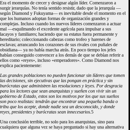
Era el momento de crecer y designar algún líder. Comenzaron a
surgir jerarquías. No tenía sentido resistir, dado que la jerarquía —
según Diamond y Fukuyama— es inevitable desde el momento en el
que los humanos adoptan formas de organización grandes y
complejas. Incluso cuando los nuevos líderes comenzaron a actuar
mal —esquilmando el excedente agrícola para impulsar a sus
lacayos y familiares; haciendo que su estatus fuera permanente y
hereditario; coleccionando cabezas como trofeo y harenes de
esclavas; arrancando los corazones de sus rivales con puñales de
obsidiana— ya no había marcha atrás. En poco tiempo los jefes
habían conseguido convencer a los demás de que se debían referir a
ellos como «reyes», incluso «emperadores». Como Diamond nos
explica pacientemente:
Las grandes poblaciones no pueden funcionar sin líderes que tomen
las decisiones, sin ejecutivas que las pongan en práctica y sin
burócratas que administren las resoluciones y leyes. Por desgracia
para los lectores que sean anarquistas y sueñen con vivir sin un
gobierno de Estado, estos son los motivos por los que sus sueños
son poco realistas: tendrán que encontrar una pequeña banda o
tribu que los acepte, donde nadie sea un desconocido, y donde
reyes, presidentes y burócratas sean innecesarios.
5
Una conclusión terrible, no solo para los anarquistas, sino para
cualquiera que alguna vez se haya preguntado si hay una alternativa