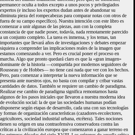
permanece oculta a todos excepto a unos pocos y privilegiados
expertos (e incluso los expertos dudan antes de abandonar su
diminuta pieza del rompecabezas para comparar notas con otros de
fuera de su campo específico). Nuestra intención con este libro es
comenzar a unir algunas de las piezas, aun con la completa
constancia de que nadie posee, todavía, nada remotamente parecido
a un conjunto completo. La tarea es inmensa, y los temas, tan
importantes que llevará años de investigaciones y debates empezar
siquiera a comprender las implicaciones reales de la imagen que
estamos comenzando a ver. Pero es crucial poner el proceso en
marcha. Algo que pronto quedará claro es que la «gran imagen»
dominante de la historia —compartida por modernos seguidores de
Rousseau y de Hobbes— no tiene casi nada que ver con los hechos.
Pero, para comenzar a interpretar la nueva información que se
presenta ante nuestros ojos, no basta con compilar y cribar vastas
cantidades de datos. También se requiere un cambio de paradigma.
Realizar ese cambio de paradigma significa remontarnos hasta
algunos de los pasos iniciales que llevaron a nuestra moderna idea
de evolución social: la de que las sociedades humanas podían
disponerse según etapas de desarrollo, cada una con sus tecnologías
y formas de organización características (cazadores-recolectores,
agricultores, sociedad industrial urbana, etcétera). Tales nociones
tienen su origen en una contraofensiva conservadora contra las
críticas a la civilización europea que comenzaron a ganar terreno en
las primeras décadas del siglo XVIII. Los orígenes de aquella crítica,