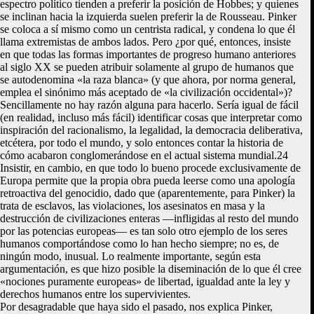
espectro político tienden a preferir la posición de Hobbes; y quienes
se inclinan hacia la izquierda suelen preferir la de Rousseau. Pinker
se coloca a sí mismo como un centrista radical, y condena lo que él
llama extremistas de ambos lados. Pero ¿por qué, entonces, insiste
en que todas las formas importantes de progreso humano anteriores
al siglo XX se pueden atribuir solamente al grupo de humanos que
se autodenomina «la raza blanca» (y que ahora, por norma general,
emplea el sinónimo más aceptado de «la civilización occidental»)?
Sencillamente no hay razón alguna para hacerlo. Sería igual de fácil
(en realidad, incluso más fácil) identificar cosas que interpretar como
inspiración del racionalismo, la legalidad, la democracia deliberativa,
etcétera, por todo el mundo, y solo entonces contar la historia de
cómo acabaron conglomerándose en el actual sistema mundial.24
Insistir, en cambio, en que todo lo bueno procede exclusivamente de
Europa permite que la propia obra pueda leerse como una apología
retroactiva del genocidio, dado que (aparentemente, para Pinker) la
trata de esclavos, las violaciones, los asesinatos en masa y la
destrucción de civilizaciones enteras —infligidas al resto del mundo
por las potencias europeas— es tan solo otro ejemplo de los seres
humanos comportándose como lo han hecho siempre; no es, de
ningún modo, inusual. Lo realmente importante, según esta
argumentación, es que hizo posible la diseminación de lo que él cree
«nociones puramente europeas» de libertad, igualdad ante la ley y
derechos humanos entre los supervivientes.
Por desagradable que haya sido el pasado, nos explica Pinker,