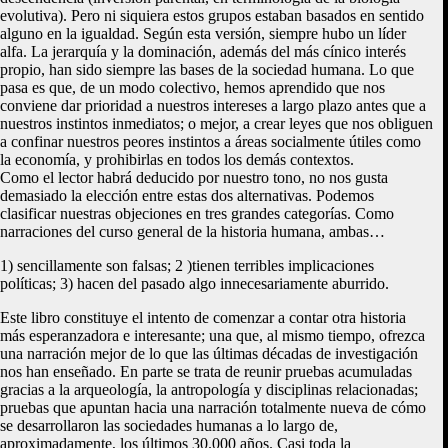
evolutiva). Pero ni siquiera estos grupos estaban basados en sentido
alguno en la igualdad. Según esta versión, siempre hubo un líder
alfa. La jerarquía y la dominación, además del más cínico interés
propio, han sido siempre las bases de la sociedad humana. Lo que
pasa es que, de un modo colectivo, hemos aprendido que nos
conviene dar prioridad a nuestros intereses a largo plazo antes que a
nuestros instintos inmediatos; o mejor, a crear leyes que nos obliguen
a confinar nuestros peores instintos a áreas socialmente útiles como
la economía, y prohibirlas en todos los demás contextos.
Como el lector habrá deducido por nuestro tono, no nos gusta
demasiado la elección entre estas dos alternativas. Podemos
clasificar nuestras objeciones en tres grandes categorías. Como
narraciones del curso general de la historia humana, ambas…
1) sencillamente son falsas; 2 )tienen terribles implicaciones
políticas; 3) hacen del pasado algo innecesariamente aburrido.
Este libro constituye el intento de comenzar a contar otra historia
más esperanzadora e interesante; una que, al mismo tiempo, ofrezca
una narración mejor de lo que las últimas décadas de investigación
nos han enseñado. En parte se trata de reunir pruebas acumuladas
gracias a la arqueología, la antropología y disciplinas relacionadas;
pruebas que apuntan hacia una narración totalmente nueva de cómo
se desarrollaron las sociedades humanas a lo largo de,
aproximadamente, los últimos 30.000 años. Casi toda la