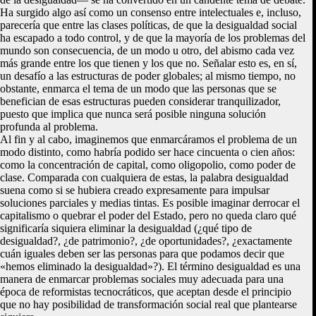
Ha surgido algo así como un consenso entre intelectuales e, incluso,
parecería que entre las clases políticas, de que la desigualdad social
ha escapado a todo control, y de que la mayoría de los problemas del
mundo son consecuencia, de un modo u otro, del abismo cada vez
más grande entre los que tienen y los que no. Señalar esto es, en sí,
un desafío a las estructuras de poder globales; al mismo tiempo, no
obstante, enmarca el tema de un modo que las personas que se
benefician de esas estructuras pueden considerar tranquilizador,
puesto que implica que nunca será posible ninguna solución
profunda al problema.
Al fin y al cabo, imaginemos que enmarcáramos el problema de un
modo distinto, como habría podido ser hace cincuenta o cien años:
como la concentración de capital, como oligopolio, como poder de
clase. Comparada con cualquiera de estas, la palabra desigualdad
suena como si se hubiera creado expresamente para impulsar
soluciones parciales y medias tintas. Es posible imaginar derrocar el
capitalismo o quebrar el poder del Estado, pero no queda claro qué
significaría siquiera eliminar la desigualdad (¿qué tipo de
desigualdad?, ¿de patrimonio?, ¿de oportunidades?, ¿exactamente
cuán iguales deben ser las personas para que podamos decir que
«hemos eliminado la desigualdad»?). El término desigualdad es una
manera de enmarcar problemas sociales muy adecuada para una
época de reformistas tecnocráticos, que aceptan desde el principio
que no hay posibilidad de transformación social real que plantearse