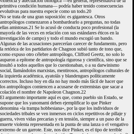
violencia y adecuación biológica —en general, representativa de la
primitiva condición humana— podría haber tenido consecuencias
evolutivas para nuestra especie como un todo.20
No se trata de una gran suposición: es gigantesca. Otros
antropólogos comenzaron a bombardearlo a preguntas, no todas
ellas amistosas.21 Se lo acusó de conducta poco profesional (la
mayoría de las veces en relación con sus estándares éticos en la
investigación de campo) y todo el mundo escogió un bando.
Algunas de las acusaciones parecerían carecer de fundamento, pero
la retórica de los partidarios de Chagnon subió tanto de tono que,
como expuso otro célebre antropólogo, Clifford Geertz, no solo lo
auparon a epítome de antropología rigurosa y científica, sino que se
insultó a todos aquellos que lo cuestionaban, o a su darwinismo
social, llamándolos marxistas, mentirosos, antropólogos culturales de
la izquierda académica, ayatolás y blandengues políticamente
correctos. Incluso hoy en día no hay modo más fácil de hacer que
los antropólogos comiencen a acusarse de extremistas que sacar a
colación el nombre de Napoleon Chagnon.22
El argumento importante aquí es que, como pueblo sin Estado, se
supone que los yanomami deben ejemplificar lo que Pinker
denomina «la trampa hobbesiana», por la que los individuos de
sociedades tribales se ven inmersos en ciclos repetitivos de pillaje y
guerra, viven vidas precarias y en tensión, siempre a un paso de la
muerte violenta representada en la punta de una lanza o el vengativo
extremo de un garrote. Este, nos dice Pinker, es el tipo de terrible