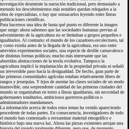
investigación desmiente la narración tradicional, pero demasiado a
menudo los descubrimientos más notables quedan relegados a la
obra de especialistas, o hay que sonsacarlos leyendo entre líneas
publicaciones científicas.
Para hacernos una idea de hasta qué punto es diferente la imagen
que surge: ahora sabemos que las sociedades humanas previas al
advenimiento de la agricultura no se limitaban a grupos pequeños e
igualitarios. Al contrario: el mundo de los cazadores-recolectores, tal
y como existía antes de la llegada de la agricultura, era uno entre
atrevidos experimentos sociales, una especie de desfile carnavalesco
de distintas formas políticas; mucho más interesante que las
aburridas abstracciones de la teoría evolutiva. Tampoco la
agricultura implicó la implantación de la propiedad privada ni señaló
un irreversible paso hacia la desigualdad. De hecho, gran parte de
las primeras comunidades agrícolas estaban relativamente libres de
rangos y jerarquías. Y lejos de asentar las clases sociales de un modo
inamovible, una sorprendente cantidad de las primeras ciudades del
mundo se organizaban en torno a líneas igualitarias, sin necesidad de
gobernantes totalitarios, ambiciosos guerreros-políticos o
administradores mandamases.
La información acerca de todos estos temas ha venido apareciendo
procedente de todas partes. En consecuencia, investigadores de todo
el mundo han comenzado a reexaminar material etnográfico e
histórico bajo una nueva luz. Ahora las piezas existentes arrojan una
historia del mundo totalmente diferente, pero que, de momento,