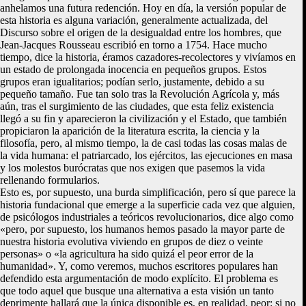
anhelamos una futura redención. Hoy en día, la versión popular de
esta historia es alguna variación, generalmente actualizada, del
Discurso sobre el origen de la desigualdad entre los hombres, que
Jean-Jacques Rousseau escribió en torno a 1754. Hace mucho
tiempo, dice la historia, éramos cazadores-recolectores y vivíamos en
un estado de prolongada inocencia en pequeños grupos. Estos
grupos eran igualitarios; podían serlo, justamente, debido a su
pequeño tamaño. Fue tan solo tras la Revolución Agrícola y, más
aún, tras el surgimiento de las ciudades, que esta feliz existencia
llegó a su fin y aparecieron la civilización y el Estado, que también
propiciaron la aparición de la literatura escrita, la ciencia y la
filosofía, pero, al mismo tiempo, la de casi todas las cosas malas de
la vida humana: el patriarcado, los ejércitos, las ejecuciones en masa
y los molestos burócratas que nos exigen que pasemos la vida
rellenando formularios.
Esto es, por supuesto, una burda simplificación, pero sí que parece la
historia fundacional que emerge a la superficie cada vez que alguien,
de psicólogos industriales a teóricos revolucionarios, dice algo como
«pero, por supuesto, los humanos hemos pasado la mayor parte de
nuestra historia evolutiva viviendo en grupos de diez o veinte
personas» o «la agricultura ha sido quizá el peor error de la
humanidad». Y, como veremos, muchos escritores populares han
defendido esta argumentación de modo explícito. El problema es
que todo aquel que busque una alternativa a esta visión un tanto
deprimente hallará que la única disponible es, en realidad, peor: si no