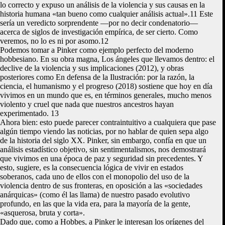
lo correcto y expuso un análisis de la violencia y sus causas en la
historia humana «tan bueno como cualquier análisis actual».11 Este
sería un veredicto sorprendente —por no decir condenatorio—
acerca de siglos de investigación empírica, de ser cierto. Como
veremos, no lo es ni por asomo.12
Podemos tomar a Pinker como ejemplo perfecto del moderno
hobbesiano. En su obra magna, Los ángeles que llevamos dentro: el
declive de la violencia y sus implicaciones (2012), y obras
posteriores como En defensa de la Ilustración: por la razón, la
ciencia, el humanismo y el progreso (2018) sostiene que hoy en día
vivimos en un mundo que es, en términos generales, mucho menos
violento y cruel que nada que nuestros ancestros hayan
experimentado. 13
Ahora bien: esto puede parecer contraintuitivo a cualquiera que pase
algún tiempo viendo las noticias, por no hablar de quien sepa algo
de la historia del siglo XX. Pinker, sin embargo, confía en que un
análisis estadístico objetivo, sin sentimentalismos, nos demostrará
que vivimos en una época de paz y seguridad sin precedentes. Y
esto, sugiere, es la consecuencia lógica de vivir en estados
soberanos, cada uno de ellos con el monopolio del uso de la
violencia dentro de sus fronteras, en oposición a las «sociedades
anárquicas» (como él las llama) de nuestro pasado evolutivo
profundo, en las que la vida era, para la mayoría de la gente,
«asquerosa, bruta y corta».
Dado que, como a Hobbes, a Pinker le interesan los orígenes del