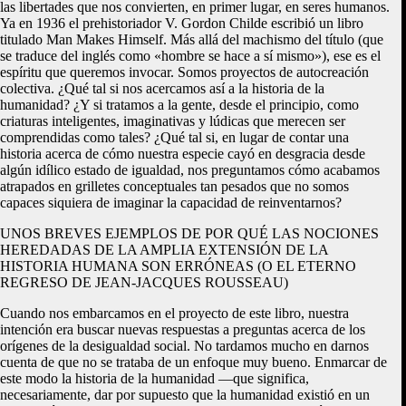
las libertades que nos convierten, en primer lugar, en seres humanos.
Ya en 1936 el prehistoriador V. Gordon Childe escribió un libro
titulado Man Makes Himself. Más allá del machismo del título (que
se traduce del inglés como «hombre se hace a sí mismo»), ese es el
espíritu que queremos invocar. Somos proyectos de autocreación
colectiva. ¿Qué tal si nos acercamos así a la historia de la
humanidad? ¿Y si tratamos a la gente, desde el principio, como
criaturas inteligentes, imaginativas y lúdicas que merecen ser
comprendidas como tales? ¿Qué tal si, en lugar de contar una
historia acerca de cómo nuestra especie cayó en desgracia desde
algún idílico estado de igualdad, nos preguntamos cómo acabamos
atrapados en grilletes conceptuales tan pesados que no somos
capaces siquiera de imaginar la capacidad de reinventarnos?
UNOS BREVES EJEMPLOS DE POR QUÉ LAS NOCIONES
HEREDADAS DE LA AMPLIA EXTENSIÓN DE LA
HISTORIA HUMANA SON ERRÓNEAS (O EL ETERNO
REGRESO DE JEAN-JACQUES ROUSSEAU)
Cuando nos embarcamos en el proyecto de este libro, nuestra
intención era buscar nuevas respuestas a preguntas acerca de los
orígenes de la desigualdad social. No tardamos mucho en darnos
cuenta de que no se trataba de un enfoque muy bueno. Enmarcar de
este modo la historia de la humanidad —que significa,
necesariamente, dar por supuesto que la humanidad existió en un