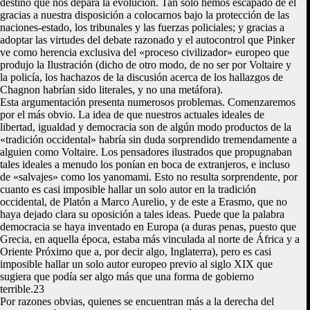
destino que nos depara la evolución. Tan solo hemos escapado de él
gracias a nuestra disposición a colocarnos bajo la protección de las
naciones-estado, los tribunales y las fuerzas policiales; y gracias a
adoptar las virtudes del debate razonado y el autocontrol que Pinker
ve como herencia exclusiva del «proceso civilizador» europeo que
produjo la Ilustración (dicho de otro modo, de no ser por Voltaire y
la policía, los hachazos de la discusión acerca de los hallazgos de
Chagnon habrían sido literales, y no una metáfora).
Esta argumentación presenta numerosos problemas. Comenzaremos
por el más obvio. La idea de que nuestros actuales ideales de
libertad, igualdad y democracia son de algún modo productos de la
«tradición occidental» habría sin duda sorprendido tremendamente a
alguien como Voltaire. Los pensadores ilustrados que propugnaban
tales ideales a menudo los ponían en boca de extranjeros, e incluso
de «salvajes» como los yanomami. Esto no resulta sorprendente, por
cuanto es casi imposible hallar un solo autor en la tradición
occidental, de Platón a Marco Aurelio, y de este a Erasmo, que no
haya dejado clara su oposición a tales ideas. Puede que la palabra
democracia se haya inventado en Europa (a duras penas, puesto que
Grecia, en aquella época, estaba más vinculada al norte de África y a
Oriente Próximo que a, por decir algo, Inglaterra), pero es casi
imposible hallar un solo autor europeo previo al siglo XIX que
sugiera que podía ser algo más que una forma de gobierno
terrible.23
Por razones obvias, quienes se encuentran más a la derecha del