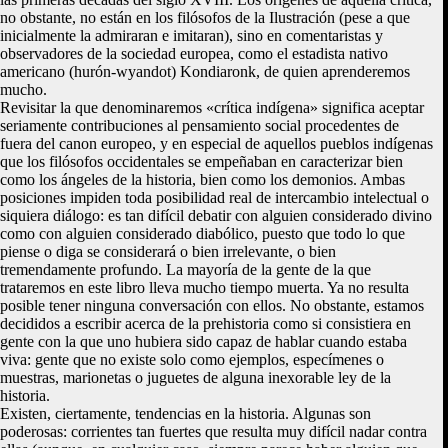
no obstante, no están en los filósofos de la Ilustración (pese a que
inicialmente la admiraran e imitaran), sino en comentaristas y
observadores de la sociedad europea, como el estadista nativo
americano (hurón-wyandot) Kondiaronk, de quien aprenderemos
mucho.
Revisitar la que denominaremos «crítica indígena» significa aceptar
seriamente contribuciones al pensamiento social procedentes de
fuera del canon europeo, y en especial de aquellos pueblos indígenas
que los filósofos occidentales se empeñaban en caracterizar bien
como los ángeles de la historia, bien como los demonios. Ambas
posiciones impiden toda posibilidad real de intercambio intelectual o
siquiera diálogo: es tan difícil debatir con alguien considerado divino
como con alguien considerado diabólico, puesto que todo lo que
piense o diga se considerará o bien irrelevante, o bien
tremendamente profundo. La mayoría de la gente de la que
trataremos en este libro lleva mucho tiempo muerta. Ya no resulta
posible tener ninguna conversación con ellos. No obstante, estamos
decididos a escribir acerca de la prehistoria como si consistiera en
gente con la que uno hubiera sido capaz de hablar cuando estaba
viva: gente que no existe solo como ejemplos, especímenes o
muestras, marionetas o juguetes de alguna inexorable ley de la
historia.
Existen, ciertamente, tendencias en la historia. Algunas son
poderosas: corrientes tan fuertes que resulta muy difícil nadar contra