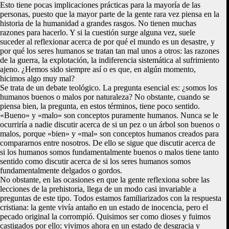
Esto tiene pocas implicaciones prácticas para la mayoría de las
personas, puesto que la mayor parte de la gente rara vez piensa en la
historia de la humanidad a grandes rasgos. No tienen muchas
razones para hacerlo. Y si la cuestión surge alguna vez, suele
suceder al reflexionar acerca de por qué el mundo es un desastre, y
por qué los seres humanos se tratan tan mal unos a otros: las razones
de la guerra, la explotación, la indiferencia sistemática al sufrimiento
ajeno. ¿Hemos sido siempre así o es que, en algún momento,
hicimos algo muy mal?
Se trata de un debate teológico. La pregunta esencial es: ¿somos los
humanos buenos o malos por naturaleza? No obstante, cuando se
piensa bien, la pregunta, en estos términos, tiene poco sentido.
«Bueno» y «malo» son conceptos puramente humanos. Nunca se le
ocurriría a nadie discutir acerca de si un pez o un árbol son buenos o
malos, porque «bien» y «mal» son conceptos humanos creados para
compararnos entre nosotros. De ello se sigue que discutir acerca de
si los humanos somos fundamentalmente buenos o malos tiene tanto
sentido como discutir acerca de si los seres humanos somos
fundamentalmente delgados o gordos.
No obstante, en las ocasiones en que la gente reflexiona sobre las
lecciones de la prehistoria, llega de un modo casi invariable a
preguntas de este tipo. Todos estamos familiarizados con la respuesta
cristiana: la gente vivía antaño en un estado de inocencia, pero el
pecado original la corrompió. Quisimos ser como dioses y fuimos
castigados por ello; vivimos ahora en un estado de desgracia y