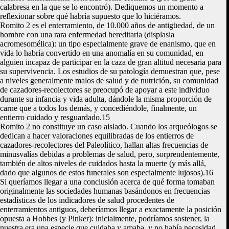
calabresa en la que se lo encontró). Dediquemos un momento a
reflexionar sobre qué habría supuesto que lo hiciéramos.
Romito 2 es el enterramiento, de 10.000 años de antigüedad, de un
hombre con una rara enfermedad hereditaria (displasia
acromesomélica): un tipo especialmente grave de enanismo, que en
vida lo habría convertido en una anomalía en su comunidad, en
alguien incapaz de participar en la caza de gran altitud necesaria para
su supervivencia. Los estudios de su patología demuestran que, pese
a niveles generalmente malos de salud y de nutrición, su comunidad
de cazadores-recolectores se preocupó de apoyar a este individuo
durante su infancia y vida adulta, dándole la misma proporción de
carne que a todos los demás, y concediéndole, finalmente, un
entierro cuidado y resguardado.15
Romito 2 no constituye un caso aislado. Cuando los arqueólogos se
dedican a hacer valoraciones equilibradas de los entierros de
cazadores-recolectores del Paleolítico, hallan altas frecuencias de
minusvalías debidas a problemas de salud, pero, sorprendentemente,
también de altos niveles de cuidados hasta la muerte (y más allá,
dado que algunos de estos funerales son especialmente lujosos).16
Si queríamos llegar a una conclusión acerca de qué forma tomaban
originalmente las sociedades humanas basándonos en frecuencias
estadísticas de los indicadores de salud procedentes de
enterramientos antiguos, deberíamos llegar a exactamente la posición
opuesta a Hobbes (y Pinker): inicialmente, podríamos sostener, la
nuestra era una especie que cuidaba y amaba, y no había necesidad