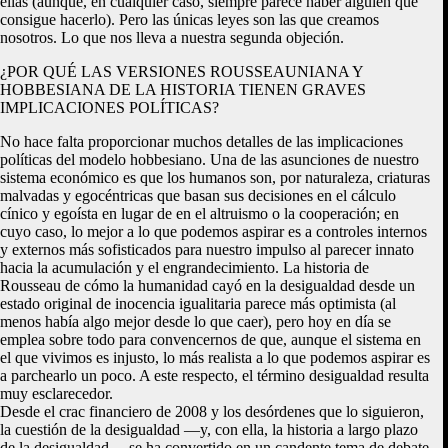
ellas (aunque, en cualquier caso, siempre parece haber alguien que
consigue hacerlo). Pero las únicas leyes son las que creamos
nosotros. Lo que nos lleva a nuestra segunda objeción.
¿POR QUÉ LAS VERSIONES ROUSSEAUNIANA Y
HOBBESIANA DE LA HISTORIA TIENEN GRAVES
IMPLICACIONES POLÍTICAS?
No hace falta proporcionar muchos detalles de las implicaciones
políticas del modelo hobbesiano. Una de las asunciones de nuestro
sistema económico es que los humanos son, por naturaleza, criaturas
malvadas y egocéntricas que basan sus decisiones en el cálculo
cínico y egoísta en lugar de en el altruismo o la cooperación; en
cuyo caso, lo mejor a lo que podemos aspirar es a controles internos
y externos más sofisticados para nuestro impulso al parecer innato
hacia la acumulación y el engrandecimiento. La historia de
Rousseau de cómo la humanidad cayó en la desigualdad desde un
estado original de inocencia igualitaria parece más optimista (al
menos había algo mejor desde lo que caer), pero hoy en día se
emplea sobre todo para convencernos de que, aunque el sistema en
el que vivimos es injusto, lo más realista a lo que podemos aspirar es
a parchearlo un poco. A este respecto, el término desigualdad resulta
muy esclarecedor.
Desde el crac financiero de 2008 y los desórdenes que lo siguieron,
la cuestión de la desigualdad —y, con ella, la historia a largo plazo
de la desigualdad— se ha convertido en un candente tema de debate.