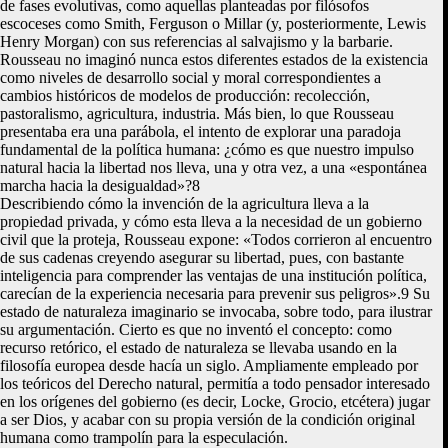
de fases evolutivas, como aquellas planteadas por filósofos
escoceses como Smith, Ferguson o Millar (y, posteriormente, Lewis
Henry Morgan) con sus referencias al salvajismo y la barbarie.
Rousseau no imaginó nunca estos diferentes estados de la existencia
como niveles de desarrollo social y moral correspondientes a
cambios históricos de modelos de producción: recolección,
pastoralismo, agricultura, industria. Más bien, lo que Rousseau
presentaba era una parábola, el intento de explorar una paradoja
fundamental de la política humana: ¿cómo es que nuestro impulso
natural hacia la libertad nos lleva, una y otra vez, a una «espontánea
marcha hacia la desigualdad»?8
Describiendo cómo la invención de la agricultura lleva a la
propiedad privada, y cómo esta lleva a la necesidad de un gobierno
civil que la proteja, Rousseau expone: «Todos corrieron al encuentro
de sus cadenas creyendo asegurar su libertad, pues, con bastante
inteligencia para comprender las ventajas de una institución política,
carecían de la experiencia necesaria para prevenir sus peligros».9 Su
estado de naturaleza imaginario se invocaba, sobre todo, para ilustrar
su argumentación. Cierto es que no inventó el concepto: como
recurso retórico, el estado de naturaleza se llevaba usando en la
filosofía europea desde hacía un siglo. Ampliamente empleado por
los teóricos del Derecho natural, permitía a todo pensador interesado
en los orígenes del gobierno (es decir, Locke, Grocio, etcétera) jugar
a ser Dios, y acabar con su propia versión de la condición original
humana como trampolín para la especulación.