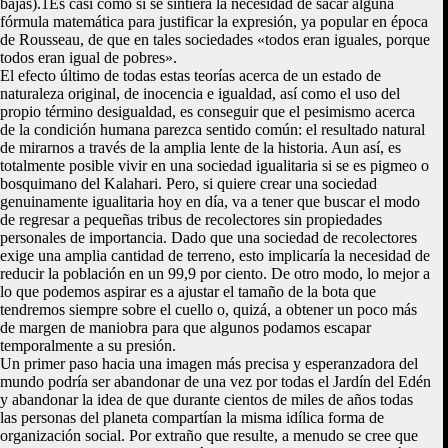
bajas).1Es casi como si se sintiera la necesidad de sacar alguna
fórmula matemática para justificar la expresión, ya popular en época
de Rousseau, de que en tales sociedades «todos eran iguales, porque
todos eran igual de pobres».
El efecto último de todas estas teorías acerca de un estado de
naturaleza original, de inocencia e igualdad, así como el uso del
propio término desigualdad, es conseguir que el pesimismo acerca
de la condición humana parezca sentido común: el resultado natural
de mirarnos a través de la amplia lente de la historia. Aun así, es
totalmente posible vivir en una sociedad igualitaria si se es pigmeo o
bosquimano del Kalahari. Pero, si quiere crear una sociedad
genuinamente igualitaria hoy en día, va a tener que buscar el modo
de regresar a pequeñas tribus de recolectores sin propiedades
personales de importancia. Dado que una sociedad de recolectores
exige una amplia cantidad de terreno, esto implicaría la necesidad de
reducir la población en un 99,9 por ciento. De otro modo, lo mejor a
lo que podemos aspirar es a ajustar el tamaño de la bota que
tendremos siempre sobre el cuello o, quizá, a obtener un poco más
de margen de maniobra para que algunos podamos escapar
temporalmente a su presión.
Un primer paso hacia una imagen más precisa y esperanzadora del
mundo podría ser abandonar de una vez por todas el Jardín del Edén
y abandonar la idea de que durante cientos de miles de años todas
las personas del planeta compartían la misma idílica forma de
organización social. Por extraño que resulte, a menudo se cree que