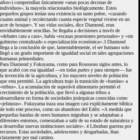
años») comprendían únicamente «unas pocas decenas de
individuos», la mayoría relacionados biológicamente. Estos
pequeños grupos tenían una existencia un tanto pobre, «cazando
cuanto animal y recolectando cuanta especie vegetal viviese en un
acre de bosque». Y sus vidas sociales, dice Diamond, eran
envidiablemente sencillas. Se llegaba a decisiones a través de
«debates cara a cara», había «escasas posesiones personales» y «sin
gobierno centralizado o especialización económica».3 Diamond
llega a la conclusión de que, lamentablemente, el ser humano solo
llegó a un grado importante de igualdad social en tales agrupaciones
humanas primordiales.
Para Diamond y Fukuyama, como para Rousseau siglos antes, lo
que acabó con esa igualdad —en todas partes y para siempre— fue
la invención de la agricultura, y los mayores niveles de población
que esta permitió. La agricultura trajo la transición de «bandas» a
«tribus». La acumulación de superávit alimentario permitió el
crecimiento de la población, que llevó a algunas tribus a
desarrollarse en forma de sociedades jerárquicas conocidas como
«jefaturas». Fukuyama traza una imagen casi explícitamente bíblica
de todo este proceso, como un abandono del Edén: «A medida que
pequeñas bandas de seres humanos migraban y se adaptaban a
diferentes entornos, comenzaban a salir de su estado de naturaleza y
a desarrollar nuevas instituciones sociales». 4 Libraban guerras por
recursos. Estas sociedades, adolescentes y desgarbadas, iban
claramente por mal camino.