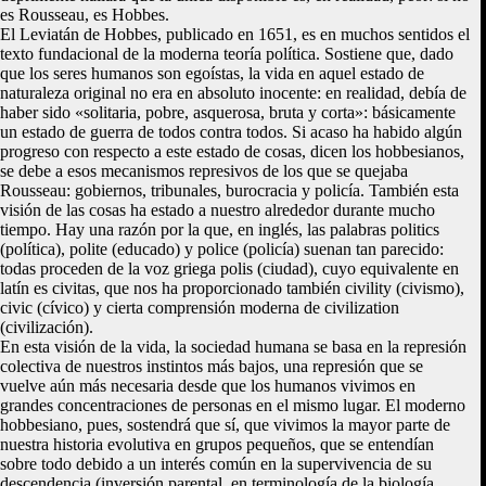
es Rousseau, es Hobbes.
El Leviatán de Hobbes, publicado en 1651, es en muchos sentidos el
texto fundacional de la moderna teoría política. Sostiene que, dado
que los seres humanos son egoístas, la vida en aquel estado de
naturaleza original no era en absoluto inocente: en realidad, debía de
haber sido «solitaria, pobre, asquerosa, bruta y corta»: básicamente
un estado de guerra de todos contra todos. Si acaso ha habido algún
progreso con respecto a este estado de cosas, dicen los hobbesianos,
se debe a esos mecanismos represivos de los que se quejaba
Rousseau: gobiernos, tribunales, burocracia y policía. También esta
visión de las cosas ha estado a nuestro alrededor durante mucho
tiempo. Hay una razón por la que, en inglés, las palabras politics
(política), polite (educado) y police (policía) suenan tan parecido:
todas proceden de la voz griega polis (ciudad), cuyo equivalente en
latín es civitas, que nos ha proporcionado también civility (civismo),
civic (cívico) y cierta comprensión moderna de civilization
(civilización).
En esta visión de la vida, la sociedad humana se basa en la represión
colectiva de nuestros instintos más bajos, una represión que se
vuelve aún más necesaria desde que los humanos vivimos en
grandes concentraciones de personas en el mismo lugar. El moderno
hobbesiano, pues, sostendrá que sí, que vivimos la mayor parte de
nuestra historia evolutiva en grupos pequeños, que se entendían
sobre todo debido a un interés común en la supervivencia de su
descendencia (inversión parental, en terminología de la biología