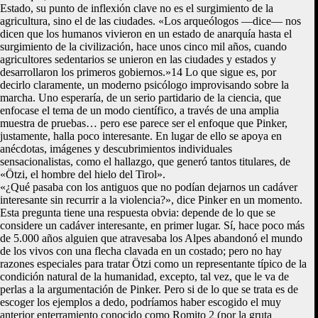
Estado, su punto de inflexión clave no es el surgimiento de la
agricultura, sino el de las ciudades. «Los arqueólogos —dice— nos
dicen que los humanos vivieron en un estado de anarquía hasta el
surgimiento de la civilización, hace unos cinco mil años, cuando
agricultores sedentarios se unieron en las ciudades y estados y
desarrollaron los primeros gobiernos.»14 Lo que sigue es, por
decirlo claramente, un moderno psicólogo improvisando sobre la
marcha. Uno esperaría, de un serio partidario de la ciencia, que
enfocase el tema de un modo científico, a través de una amplia
muestra de pruebas… pero ese parece ser el enfoque que Pinker,
justamente, halla poco interesante. En lugar de ello se apoya en
anécdotas, imágenes y descubrimientos individuales
sensacionalistas, como el hallazgo, que generó tantos titulares, de
«Ötzi, el hombre del hielo del Tirol».
«¿Qué pasaba con los antiguos que no podían dejarnos un cadáver
interesante sin recurrir a la violencia?», dice Pinker en un momento.
Esta pregunta tiene una respuesta obvia: depende de lo que se
considere un cadáver interesante, en primer lugar. Sí, hace poco más
de 5.000 años alguien que atravesaba los Alpes abandonó el mundo
de los vivos con una flecha clavada en un costado; pero no hay
razones especiales para tratar Ötzi como un representante típico de la
condición natural de la humanidad, excepto, tal vez, que le va de
perlas a la argumentación de Pinker. Pero si de lo que se trata es de
escoger los ejemplos a dedo, podríamos haber escogido el muy
anterior enterramiento conocido como Romito 2 (por la gruta