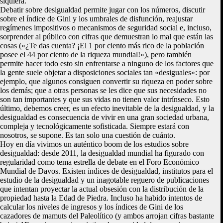
siquiera.
Debatir sobre desigualdad permite jugar con los números, discutir
sobre el índice de Gini y los umbrales de disfunción, reajustar
regímenes impositivos o mecanismos de seguridad social e, incluso,
sorprender al público con cifras que demuestran lo mal que están las
cosas («¿Te das cuenta? ¡El 1 por ciento más rico de la población
posee el 44 por ciento de la riqueza mundial!»), pero también
permite hacer todo esto sin enfrentarse a ninguno de los factores que
la gente suele objetar a disposiciones sociales tan «desiguales»: por
ejemplo, que algunos consiguen convertir su riqueza en poder sobre
los demás; que a otras personas se les dice que sus necesidades no
son tan importantes y que sus vidas no tienen valor intrínseco. Esto
último, debemos creer, es un efecto inevitable de la desigualdad, y la
desigualdad es consecuencia de vivir en una gran sociedad urbana,
compleja y tecnológicamente sofisticada. Siempre estará con
nosotros, se supone. Es tan solo una cuestión de cuánto.
Hoy en día vivimos un auténtico boom de los estudios sobre
desigualdad: desde 2011, la desigualdad mundial ha figurado con
regularidad como tema estrella de debate en el Foro Económico
Mundial de Davos. Existen índices de desigualdad, institutos para el
estudio de la desigualdad y un inagotable reguero de publicaciones
que intentan proyectar la actual obsesión con la distribución de la
propiedad hasta la Edad de Piedra. Incluso ha habido intentos de
calcular los niveles de ingresos y los índices de Gini de los
cazadores de mamuts del Paleolítico (y ambos arrojan cifras bastante