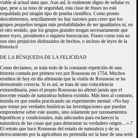
viable al actual statu quo. Aun así, lo realmente digno de señalar es
que, pese a su tono de seguridad, esta clase de frases no está
respaldada por ningún tipo de prueba científica. Como pronto
descubriremos, sencillamente no hay razones para creer que los
grupos pequeños tengan más probabilidades de ser igualitarios ni, en
el otro sentido, que los grupos grandes tengan necesariamente que
tener reyes, presidentes o siquiera burocracias. Frases como esta no
son sino prejuicios disfrazados de hechos, o incluso de leyes de la
historia.6
DE LA BÚSQUEDA DE LA FELICIDAD
Como decíamos, se trata todo de la constante repetición de una
historia contada por primera vez por Rousseau en 1754. Muchos
eruditos de hoy en día afirmarán que la visión de Rousseau se ha
demostrado correcta. Si es así, se trata de una coincidencia
extraordinaria, pues el propio Rousseau no afirmó jamás que el
inocente estado de naturaleza hubiera existido. Más bien al contrario,
insistía en que estaba practicando un experimento mental: «No hay
que tomar por verdades históricas las investigaciones que puedan
emprenderse sobre este asunto, sino solamente por razonamientos
hipotéticos y condicionales, más adecuados para esclarecer la
naturaleza de las cosas que para demostrar su verdadero origen…».7
El retrato que hace Rousseau del estado de naturaleza y de su
derrocamiento por la agricultura no pretendía ser la base de una serie