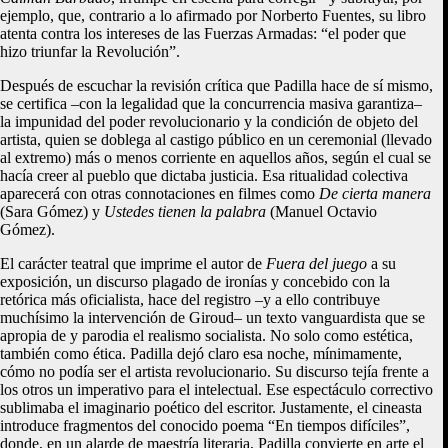
ejemplo, que, contrario a lo afirmado por Norberto Fuentes, su libro
atenta contra los intereses de las Fuerzas Armadas: “el poder que
hizo triunfar la Revolución”.
Después de escuchar la revisión crítica que Padilla hace de sí mismo,
se certifica –con la legalidad que la concurrencia masiva garantiza–
la impunidad del poder revolucionario y la condición de objeto del
artista, quien se doblega al castigo público en un ceremonial (llevado
al extremo) más o menos corriente en aquellos años, según el cual se
hacía creer al pueblo que dictaba justicia. Esa ritualidad colectiva
aparecerá con otras connotaciones en filmes como
De cierta manera
(Sara Gómez) y
Ustedes tienen la palabra
(Manuel Octavio
Gómez).
El carácter teatral que imprime el autor de
Fuera del juego
a su
exposición, un discurso plagado de ironías y concebido con la
retórica más oficialista, hace del registro –y a ello contribuye
muchísimo la intervención de Giroud– un texto vanguardista que se
apropia de y parodia el realismo socialista. No solo como estética,
también como ética. Padilla dejó claro esa noche, mínimamente,
cómo no podía ser el artista revolucionario. Su discurso tejía frente a
los otros un imperativo para el intelectual. Ese espectáculo correctivo
sublimaba el imaginario poético del escritor. Justamente, el cineasta
introduce fragmentos del conocido poema “En tiempos difíciles”,
donde, en un alarde de maestría literaria, Padilla convierte en arte el