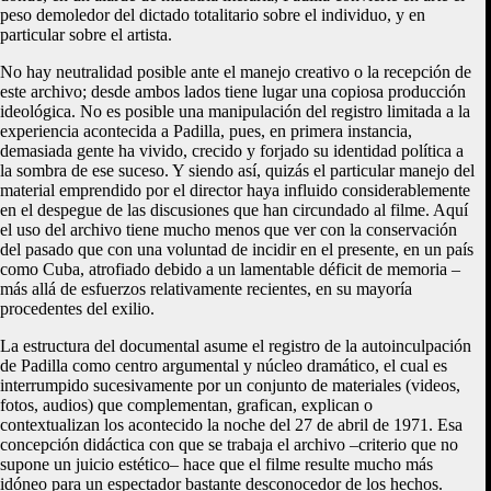
peso demoledor del dictado totalitario sobre el individuo, y en
particular sobre el artista.
No hay neutralidad posible ante el manejo creativo o la recepción de
este archivo; desde ambos lados tiene lugar una copiosa producción
ideológica. No es posible una manipulación del registro limitada a la
experiencia acontecida a Padilla, pues, en primera instancia,
demasiada gente ha vivido, crecido y forjado su identidad política a
la sombra de ese suceso. Y siendo así, quizás el particular manejo del
material emprendido por el director haya influido considerablemente
en el despegue de las discusiones que han circundado al filme. Aquí
el uso del archivo tiene mucho menos que ver con la conservación
del pasado que con una voluntad de incidir en el presente, en un país
como Cuba, atrofiado debido a un lamentable déficit de memoria –
más allá de esfuerzos relativamente recientes, en su mayoría
procedentes del exilio.
La estructura del documental asume el registro de la autoinculpación
de Padilla como centro argumental y núcleo dramático, el cual es
interrumpido sucesivamente por un conjunto de materiales (videos,
fotos, audios) que complementan, grafican, explican o
contextualizan los acontecido la noche del 27 de abril de 1971. Esa
concepción didáctica con que se trabaja el archivo –criterio que no
supone un juicio estético– hace que el filme resulte mucho más
idóneo para un espectador bastante desconocedor de los hechos.