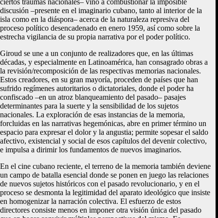
ciertos traumas nacionales– vino a combustionar la imposible
discusión –presente en el imaginario cubano, tanto al interior de la
isla como en la diáspora– acerca de la naturaleza represiva del
proceso político desencadenado en enero 1959, así como sobre la
estrecha vigilancia de su propia narrativa por el poder político.
Giroud se une a un conjunto de realizadores que, en las últimas
décadas, y especialmente en Latinoamérica, han consagrado obras a
la revisión/recomposición de las respectivas memorias nacionales.
Estos creadores, en su gran mayoría, proceden de países que han
sufrido regímenes autoritarios o dictatoriales, donde el poder ha
confiscado –en un atroz blanqueamiento del pasado– pasajes
determinantes para la suerte y la sensibilidad de los sujetos
nacionales. La exploración de esas instancias de la memoria,
forcluidas en las narrativas hegemónicas, abre en primer término un
espacio para expresar el dolor y la angustia; permite sopesar el saldo
afectivo, existencial y social de esos capítulos del devenir colectivo,
e impulsa a dirimir los fundamentos de nuevos imaginarios.
En el cine cubano reciente, el terreno de la memoria también deviene
un campo de batalla esencial donde se ponen en juego las relaciones
de nuevos sujetos históricos con el pasado revolucionario, y en el
proceso se desmonta la legitimidad del aparato ideológico que insiste
en homogenizar la narración colectiva. El esfuerzo de estos
directores consiste menos en imponer otra visión única del pasado