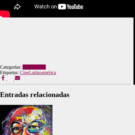
Categorías:
Misceláneas
Etiquetas:
Cine
Latinoamérica
Entradas relacionadas