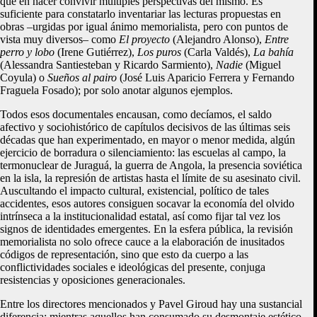
que en hacer convivir múltiples perspectivas del mismo. Es
suficiente para constatarlo inventariar las lecturas propuestas en
obras –urgidas por igual ánimo memorialista, pero con puntos de
vista muy diversos– como
El proyecto
(Alejandro Alonso),
Entre
perro y lobo
(Irene Gutiérrez),
Los puros
(Carla Valdés),
La bahía
(Alessandra Santiesteban y Ricardo Sarmiento),
Nadie
(Miguel
Coyula) o
Sueños al pairo
(José Luis Aparicio Ferrera y Fernando
Fraguela Fosado); por solo anotar algunos ejemplos.
Todos esos documentales encausan, como decíamos, el saldo
afectivo y sociohistórico de capítulos decisivos de las últimas seis
décadas que han experimentado, en mayor o menor medida, algún
ejercicio de borradura o silenciamiento: las escuelas al campo, la
termonuclear de Juraguá, la guerra de Angola, la presencia soviética
en la isla, la represión de artistas hasta el límite de su asesinato civil.
Auscultando el impacto cultural, existencial, político de tales
accidentes, esos autores consiguen socavar la economía del olvido
intrínseca a la institucionalidad estatal, así como fijar tal vez los
signos de identidades emergentes. En la esfera pública, la revisión
memorialista no solo ofrece cauce a la elaboración de inusitados
códigos de representación, sino que esto da cuerpo a las
conflictividades sociales e ideológicas del presente, conjuga
resistencias y oposiciones generacionales.
Entre los directores mencionados y Pavel Giroud hay una sustancial
diferencia: mientras aquellos han consumado su desmontaje estético