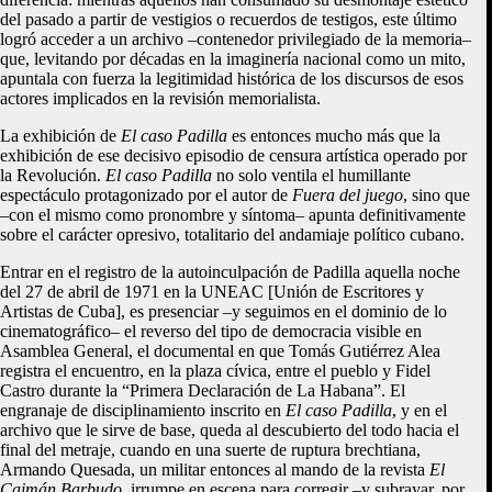
del pasado a partir de vestigios o recuerdos de testigos, este último
logró acceder a un archivo –contenedor privilegiado de la memoria–
que, levitando por décadas en la imaginería nacional como un mito,
apuntala con fuerza la legitimidad histórica de los discursos de esos
actores implicados en la revisión memorialista.
La exhibición de
El caso Padilla
es entonces mucho más que la
exhibición de ese decisivo episodio de censura artística operado por
la Revolución.
El caso Padilla
no solo ventila el humillante
espectáculo protagonizado por el autor de
Fuera del juego
, sino que
–con el mismo como pronombre y síntoma– apunta definitivamente
sobre el carácter opresivo, totalitario del andamiaje político cubano.
Entrar en el registro de la autoinculpación de Padilla aquella noche
del 27 de abril de 1971 en la UNEAC [Unión de Escritores y
Artistas de Cuba], es presenciar –y seguimos en el dominio de lo
cinematográfico– el reverso del tipo de democracia visible en
Asamblea General, el documental en que Tomás Gutiérrez Alea
registra el encuentro, en la plaza cívica, entre el pueblo y Fidel
Castro durante la “Primera Declaración de La Habana”. El
engranaje de disciplinamiento inscrito en
El caso Padilla
, y en el
archivo que le sirve de base, queda al descubierto del todo hacia el
final del metraje, cuando en una suerte de ruptura brechtiana,
Armando Quesada, un militar entonces al mando de la revista
El
Caimán Barbudo
, irrumpe en escena para corregir –y subrayar, por