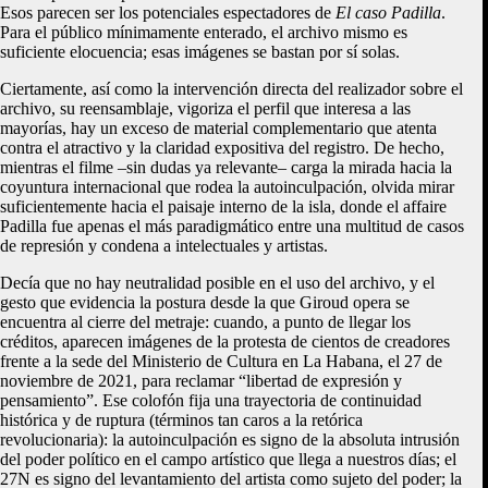
Esos parecen ser los potenciales espectadores de
El caso Padilla
.
Para el público mínimamente enterado, el archivo mismo es
suficiente elocuencia; esas imágenes se bastan por sí solas.
Ciertamente, así como la intervención directa del realizador sobre el
archivo, su reensamblaje, vigoriza el perfil que interesa a las
mayorías, hay un exceso de material complementario que atenta
contra el atractivo y la claridad expositiva del registro. De hecho,
mientras el filme –sin dudas ya relevante– carga la mirada hacia la
coyuntura internacional que rodea la autoinculpación, olvida mirar
suficientemente hacia el paisaje interno de la isla, donde el affaire
Padilla fue apenas el más paradigmático entre una multitud de casos
de represión y condena a intelectuales y artistas.
Decía que no hay neutralidad posible en el uso del archivo, y el
gesto que evidencia la postura desde la que Giroud opera se
encuentra al cierre del metraje: cuando, a punto de llegar los
créditos, aparecen imágenes de la protesta de cientos de creadores
frente a la sede del Ministerio de Cultura en La Habana, el 27 de
noviembre de 2021, para reclamar “libertad de expresión y
pensamiento”. Ese colofón fija una trayectoria de continuidad
histórica y de ruptura (términos tan caros a la retórica
revolucionaria): la autoinculpación es signo de la absoluta intrusión
del poder político en el campo artístico que llega a nuestros días; el
27N es signo del levantamiento del artista como sujeto del poder; la