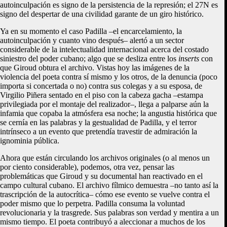
autoinculpación es signo de la persistencia de la represión; el 27N es
signo del despertar de una civilidad garante de un giro histórico.
Ya en su momento el caso Padilla –el encarcelamiento, la
autoinculpación y cuanto vino después– alertó a un sector
considerable de la intelectualidad internacional acerca del costado
siniestro del poder cubano; algo que se desliza entre los
inserts
con
que Giroud obtura el archivo. Vistas hoy las imágenes de la
violencia del poeta contra sí mismo y los otros, de la denuncia (poco
importa si concertada o no) contra sus colegas y a su esposa, de
Virgilio Piñera sentado en el piso con la cabeza gacha –estampa
privilegiada por el montaje del realizador–, llega a palparse aún la
infamia que copaba la atmósfera esa noche; la angustia histórica que
se cernía en las palabras y la gestualidad de Padilla, y el terror
intrínseco a un evento que pretendía travestir de admiración la
ignominia pública.
Ahora que están circulando los archivos originales (o al menos un
por ciento considerable), podemos, otra vez, pensar las
problemáticas que Giroud y su documental han reactivado en el
campo cultural cubano. El archivo fílmico demuestra –no tanto así la
trascripción de la autocrítica– cómo ese evento se vuelve contra el
poder mismo que lo perpetra. Padilla consuma la voluntad
revolucionaria y la trasgrede. Sus palabras son verdad y mentira a un
mismo tiempo. El poeta contribuyó a aleccionar a muchos de los