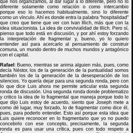
que nos organizamos, al dar lugar a lo diferente, pero no lo
diferente solamente como relación o como intercambio
porque eso lo hacemos habitualmente, sino lo diferente
como un vínculo. Ahí es donde entra la palabra “hospitalidad”
que creo que tiene que ver con Ivan Illich, más que con la
idea situacionista. La idea de convivialidad de Illich. Pero sí,
pienso que todo está en discusión, y por ahí estoy forzando
la interpretación de fragmentar y, bueno, yo lo quiero
entender así para acercarlo al pensamiento de construir
comuna, un mundo dentro de muchos mundos y antagónico
con el capital.
Rafael
:
Bueno, mientras se anima alguien más, pues, como
decía Néstor, los de la generación de la puntualidad somos
también los de la generación de la desesperación de los
silencios. Yo quería dejar para una segunda ronda, pero con
lo que dice Luis ahora me permite articular esta segunda
ronda de discusión. Una segunda ronda donde problematizo
y critico la idea de lo fragmental que maneja porque todo lo
que dijo Luis estoy de acuerdo, siento que Joseph mete a
como dé lugar, muy forzado, lo de fragmentar como dice él,
pues, para poderlo entender. Esto así porque esta idea que
Luis quiere reconocer en lo fragmentario que yo no puedo
concebirlo con ese concepto, precisamente, la segunda
ronda es para usar una crítica, pues con todo respeto a