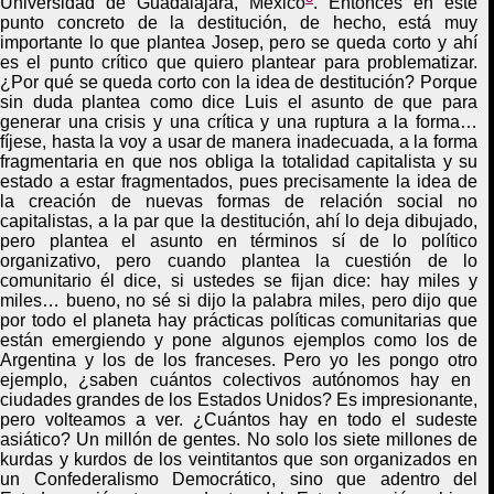
Universidad de Guadalajara, México
. Entonces en este
punto concreto de la destitución, de hecho, está muy
importante lo que plantea Josep, pero se queda corto y ahí
es el punto crítico que quiero plantear para problematizar.
¿Por qué se queda corto con la idea de destitución? Porque
sin duda plantea como dice Luis el asunto de que para
generar una crisis y una crítica y una ruptura a la forma…
fíjese, hasta la voy a usar de manera inadecuada, a la forma
fragmentaria en que nos obliga la totalidad capitalista y su
estado a estar fragmentados, pues precisamente la idea de
la creación de nuevas formas de relación social no
capitalistas, a la par que la destitución, ahí lo deja dibujado,
pero plantea el asunto en términos sí de lo político
organizativo, pero cuando plantea la cuestión de lo
comunitario él dice, si ustedes se fijan dice: hay miles y
miles… bueno, no sé si dijo la palabra miles, pero dijo que
por todo el planeta hay prácticas políticas comunitarias que
están emergiendo y pone algunos ejemplos como los de
Argentina y los de los franceses. Pero yo les pongo
otro
ejemplo, ¿saben cuántos colectivos autónomos hay en
ciudades grandes de
los
Estados Unidos? Es impresionante,
pero volteamos a ver. ¿Cuántos hay en todo el sudeste
asiático? Un millón de gentes. No solo los
siete
millones de
kurdas y kurdos de los veintitantos que son organizados en
un
C
onfederalismo
D
emocrático, sino que adentro del