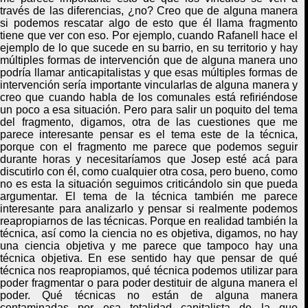
través de las diferencias, ¿no? Creo que de alguna manera
si podemos rescatar algo de esto que él llama fragmento
tiene que ver con eso. Por ejemplo, cuando
Rafanell
hace el
ejemplo de lo que sucede en su barrio, en su territorio y hay
múltiples formas de intervención que de alguna manera uno
podría llamar anticapitalistas y que esas múltiples formas de
intervención sería importante vincularlas de alguna manera y
creo que cuando habla de los comunales está refiriéndose
un poco a esa situación. Pero para salir un poquito del tema
del fragmento, digamos, otra de las cuestiones que me
parece interesante pensar es el tema este de la técnica,
porque
con
el fragmento me parece que podemos seguir
durante horas y necesitaríamos que Josep esté acá para
discutirlo con él, como cualquier otra cosa, pero bueno, como
no es esta la situación seguimos criticándolo sin que
pueda
argumentar
.
E
l tema de la técnica también me parece
interesante
para analizarlo
y pensar si realmente podemos
reapropiarnos
de las técnicas.
Porque en realidad también la
técnica, así como la ciencia no es objetiva, digamos, no hay
una ciencia objetiva y me parece que tampoco hay una
técnica objetiva
. E
n ese sentido hay que pensar de qué
técnica nos reapropiamos, qué técnica podemos utilizar para
poder fragmentar o para poder destituir de alguna manera el
poder. Qué técnicas no están de alguna manera
contaminadas por esa totalidad capitalista de la que