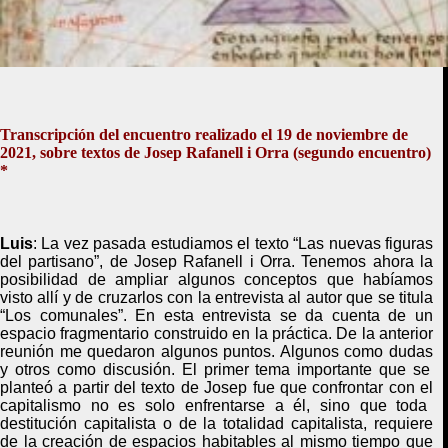
Transcripción del encuentro realizado el 19 de noviembre de
2021, sobre textos de Josep Rafanell i Orra (segundo encuentro)
*
L
uis
:
La vez pasada
estudiamos
el texto “Las nuevas figuras
del partisano”,
de
Josep Rafanell i Orra.
T
enemos ahora la
posibilidad de ampliar algunos conceptos que habíamos
visto allí y de
cruzarlos
con la entrevista
al autor
que se titula
“
L
os comunales”
. En esta entrevista
se da cuenta de
un
espacio fragmentario
construido
en la práctica
.
D
e la anterior
reunión me quedaron algunos puntos.
Algunos
como dudas
y otros
como discusión.
E
l primer tema importante que
se
planteó a partir del texto de Josep
fue
que confrontar
con el
capitalismo no es solo
enfrentarse a él
, sino que toda
destitución capitalista o
de la totalidad capitalista
,
requiere
de
la creación de espacios habitables
al mismo tiempo
que