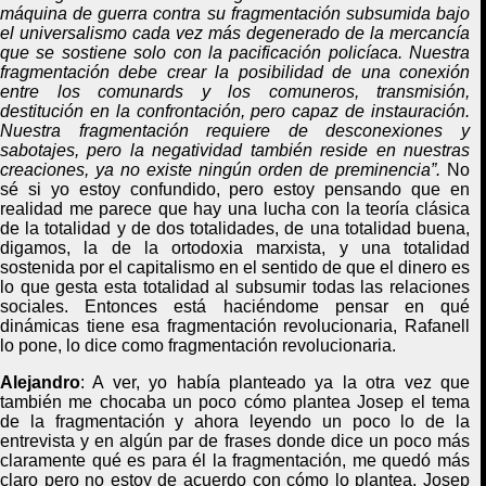
máquina de guerra contra su fragmentación subsumida bajo
el universalismo cada vez más degenerado de la mercancía
que se sostiene solo con la pacificación policíaca. Nuestra
fragmentación debe crear la posibilidad de una conexión
entre los comunards y los comuneros, transmisión,
destitución en la confrontación, pero capaz de instauración.
Nuestra fragmentación requiere de desconexiones y
sabotajes, pero la negatividad también reside en nuestras
creaciones, ya no existe ningún orden de preminencia”.
No
sé si yo esto
y
confundido, pero estoy pensando que en
realidad me parece que hay una lucha con la teoría clásica
de la totalidad y de dos totalidades, de una totalidad buena,
digamos, la de la ortodoxia marxista, y una totalidad
sostenida por el capitalismo en el sentido de que el dinero es
lo que gesta esta totalidad al subsumir todas las relaciones
sociales. Entonces está haciéndome pensar en qué
dinámicas tiene esa fragmentación revolucionaria,
Rafanell
lo pone, lo dice como fragmentación revolucionaria.
Alejandro
:
A ver, yo había planteado ya la otra vez que
también me chocaba un poco cómo plantea Josep el tema
de la fragmentación y ahora leyendo un poco lo de la
entrevista y en algún par de frases donde dice un poco más
claramente qué es para él la fragmentación, me quedó más
claro pero no estoy de acuerdo con cómo lo plantea.
Josep