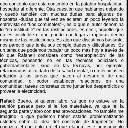
otro concepto que está contenido en
la palabra hospitalidad:
hospedar al diferente.
Otra cuestión
que habíamos debatido
y
quedó también con muchas dudas para algunos de
nosotros
-dudas
que
tal vez se aclaran un poco
leyendo la
entrevista
en
“
L
os comunales”
–
,
es lo que
el autor
denomina
lo
“
no instituible
”
en las instituciones, es decir, aquello que
no es instituible o que puede dar lugar a rupturas dentro
mismo de las instituciones. Es algo que discutimos bastante,
nos parec
ió
que tenía sus complejidades y dificultades
. Es
un tema que
podemos trabajar un poco más hoy a través de
lo que
Rafanell
considera
como
“
reapropiación
“
de las
técnicas
,
pensando no en las técnicas policiales o
gubernamentales, sino en las técnicas, por ejemplo,
relacionadas al
cuidado de la salud mental
,
o en técnicas en
relación a las tareas que hacen al desarrollo de una
comunidad
,
o poder establecer relaciones en una
comunidad
:
tareas concretas como juntar los desperdicios o
proveer
la electricidad.
Rafael
:
Bueno, si quieren abro
,
ya que no estuve en la
reunión pasada pero sí leí los materiales, ya que leí la
segunda parte y abro con tres provocaciones. Yo también me
imagino lo que pudieron haber estado problematizando
ustedes sobre la idea del concepto de fragmentar. No
conozco el concepto en el que elaboró este pensamiento