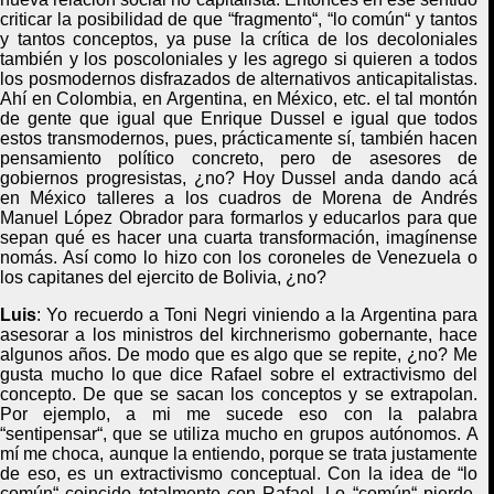
criticar la posibilidad de qu
e “fr
agmento
“
,
“
lo común
“
y tantos
y tantos conceptos, ya puse la crítica de los decoloniales
también y los poscoloniales y les agrego si quieren a todos
los posmodernos disfrazados de alternativos anticapitalistas
.
Ahí en Colombia, en Argentina, en México, etc. el tal montón
de gente que igual que
Enrique
Dussel e igual que todos
estos transmodernos, pues, prácticamente sí, también hacen
pensamiento político concreto, pero de asesores de
gobiernos progresistas, ¿no? Hoy Dussel anda dando acá
en México talleres a los cuadros de Morena de Andrés
Manuel López Obrador para formarlos y educarlos para que
sepan qué es hacer una cuarta transformació
n,
imagínense
nomás. Así como lo hizo con los coroneles de Venezuela o
los capitanes del ejercito de Bolivia, ¿no?
Luis
: Y
o recuerdo a Toni Negri viniendo
a la Argentina par
a
asesorar a los ministros del kirchnerismo
gobernante
, hace
algunos años. De modo que
es algo que se repite, ¿no? Me
gusta mucho lo que
dice Rafael sobre
el extractivismo del
concepto
.
De que se sacan los conceptos y se
extrapolan
.
Por ejemplo,
a mi me sucede eso con
la palabra
“
sentipensar
“,
que se utiliza mucho en grupos autónomos.
A
mí me choca
, aunque
l
a entiendo
, porque
se trata
justamente
de
eso,
es
un extractivismo conceptual
.
C
on
la idea de “
lo
común
“
coincido totalmente
con Rafael
.
L
o
“
común
“
pierde
,