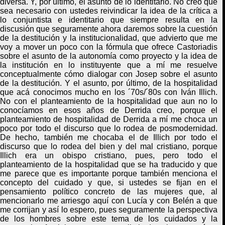
diversa. Y, por último, el asunto de lo identitari
o.
N
o creo que
sea necesario con ustedes reivindicar la idea de la crítica a
lo conjuntista e identitario que siempre resulta en la
discusión que seguramente ahora daremos sobre la cuestión
de la destitución y la institucionalidad, que advierto que me
voy a mover un poco con la fórmula que ofrece Castoriadis
sobre el asunto de la autonomía como proyecto y la idea de
la institución en lo instituyente que a mí me resuelve
conceptualmente cómo dialogar con Josep sobre el asunto
de la destitución. Y el asunto, por último, de la hospitalidad
que acá conocimos mucho en los ´70s/´80s con Iván Illich.
No con el planteamiento de la hospitalidad que aun no lo
conocíamos en esos años de Derrid
a
creo, porque el
planteamiento de hospitalidad de Derrid
a
a mí me choca un
poco por todo el discurso que lo rodea de posmodernidad.
De hecho, también me chocaba el de Illich por todo el
discurso que lo rodea del bien y del mal cristiano, porque
Illich era un obispo cristiano, pues, pero todo el
planteamiento de la hospitalidad que se ha traducido y que
me parece que es importante porque también menciona el
concepto del cuidado y que, si ustedes se fijan en el
pensamiento político concreto de las mujeres que, al
mencionarlo me arriesgo aquí con Lucía y con Belén a que
me corrijan y así lo espero, pues seguramente la perspectiva
de los hombres sobre este tema de los cuidados y la