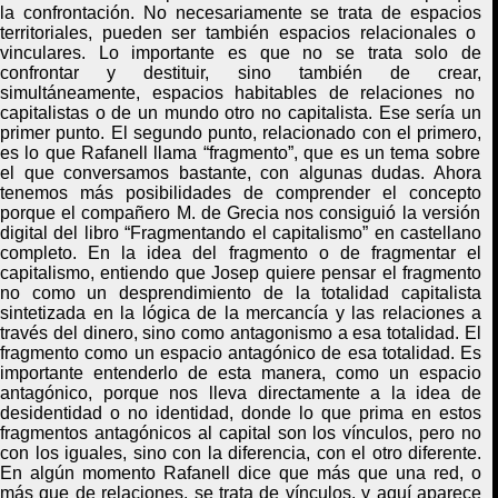
la confrontación
. No necesariamente
se trata de espacios
territoriales,
pueden ser
también
espacios
relacionales o
vinculares
. Lo importante es que
no se trata solo de
confrontar y destituir, sino también de crear
,
simultáneamente,
espacios habitables de relaciones no
capitalistas o de un mundo otro no capitalista. Ese sería un
primer punto. El segundo
punto
,
relacionado
con el
primero
,
es lo que
Rafanell
llama “fragmento”
,
que es un tema
sobre
el que
conversamos bastante
,
con algunas dudas. Ahora
tenemos
más posibilidades de comprender el concepto
porque el compañero M
.
de Grecia nos consiguió
la versión
digital d
el libro “Fragmentando el capitalismo” en castellano
completo.
En l
a idea del fragmento o de fragmentar el
capitalism
o, entiendo que
Josep
quiere pensar
el fragmento
no como un desprendimiento de la totalidad capitalista
sintetizada en la lógica de la mercancía y las relaciones a
través del dinero, sino como antagonismo a esa totalidad. El
fragmento como un espacio antagónico de esa totalida
d. E
s
importante
entenderlo de esta manera,
como un espacio
antagónico
,
porque nos lleva directamente a la idea de
desidentidad o no identidad
,
donde lo que prima en estos
fragmentos antagónicos al capital son los vínculos,
pero
no
con los iguales, sino con la diferencia, con el otro diferente.
En algún momento
Rafanell
dice que más que una red
,
o
más que
de
relaciones
,
se trata de vínculos
,
y aquí aparece