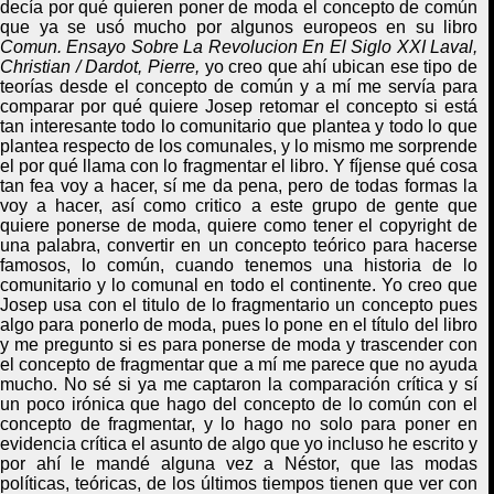
decía por qué quieren poner de moda el concepto de común
que ya se usó mucho por algunos europeos en su libro
Comun. Ensayo Sobre La Revolucion En El Siglo XXI Laval,
Christian / Dardot, Pierr
e,
yo creo que ahí ubican ese tipo de
teorías desde el concepto de común y a mí me servía para
compara
r
por qué quiere Josep retomar el concepto si está
tan interesante todo lo comunitario que plantea y todo lo que
plantea respecto de los comunales, y lo mismo me sorprende
el por qué llama con lo fragmentar el libro. Y fíjense qué cosa
tan fea voy a hacer, sí me da pena, pero de todas formas la
voy a hacer, así como critico a este grupo de gente que
quiere ponerse de moda, quiere como tener el copyright de
una palabra, convertir en un concepto teórico para hacerse
famosos, lo común, cuando tenemos una historia de lo
comunitario y lo comunal en todo el continente. Yo creo que
Josep usa con el titulo de lo fragmentario un concepto pues
algo para ponerlo de moda, pues lo pone en el título del libro
y me pregunto si es para ponerse de moda y trascender con
el concepto de fragmentar que a mí me parece que no ayuda
mucho. No sé si ya me captaron la comparación crítica y sí
un poco irónica que hago del concepto de lo común con el
concepto de fragmentar, y lo hago no solo para poner en
evidencia crítica el asunto de algo que yo incluso he escrito y
por ahí le mandé alguna vez a Néstor, que las modas
políticas, teóricas, de los últimos tiempos tienen que ver con