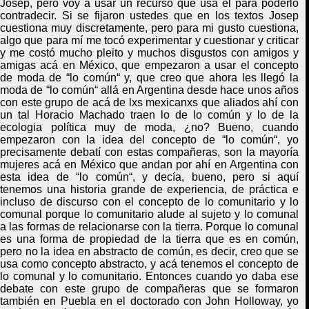
Josep, pero voy a usar un recurso que usa él para poderlo
contradecir. Si se fijaron ustedes que en los textos Josep
cuestiona muy discretamente, pero para mi gusto cuestiona,
algo que para mí me tocó experimentar y cuestionar y criticar
y me costó mucho pleito y muchos disgustos con amigos y
amigas acá en México, que empezaron a usar el concepto
de moda de
“
lo común
“
y, que creo que ahora les llegó la
moda de
“
lo común
“
allá en Argentina desde hace unos años
con este grupo de acá de lxs mexicanxs que aliados ahí con
un tal Horacio Machado traen lo de lo común y lo de la
ecologia política muy de moda, ¿no? Bueno, cuando
empezaron con la idea del concepto de
“
lo común
“
, yo
precisamente debatí con estas compañeras
,
son la mayoría
mujeres acá en México que andan por ahí en Argentina con
esta idea de
“
lo común
“
, y decía, bueno, pero si aquí
tenemos una historia grande de experiencia, de práctica e
incluso de discurso con el concepto de lo comunitario y lo
comunal porque lo comunitario alude al sujeto y lo comunal
a las formas de relacionarse con la tierra
. P
orque lo comunal
es una forma de propiedad de la tierra que es en común,
pero no la idea en abstracto de común, es decir, creo que se
usa como concepto abstracto, y acá tenemos el concepto de
lo comunal y lo comunitario. Entonces cuando yo daba ese
debate con este grupo de compañeras que se formaron
también en Puebla en el doctorado con John Holloway, yo