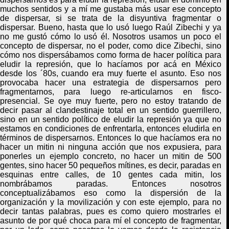
muchos sentidos y a mí me gustaba más usar ese concepto
de dispersar, si se trata de la disyuntiva fragmentar o
dispersar. Bueno, hasta que lo usó luego
Raúl
Zibechi y ya
no me gustó cómo lo usó él. Nosotros usamos un poco el
concepto de dispersar, no el poder
,
como dice Zibechi, sino
cómo nos dispersábamos como forma de hacer política para
eludir la represión, que lo hacíamos por acá en México
desde los ´80s,
cuando
era muy fuerte el asunto.
E
so nos
provocaba hacer una estrategia de dispersarnos pero
fragmentarnos, para luego re-articularnos en fisco-
presencial
. S
e oye muy fuerte,
pero
no estoy tratando de
decir pasar al clandestinaje total en un sentido guerrillero,
sino
en un sentido político de eludir la represión ya que no
estamos en condiciones de enfrentarla, entonces eludirla en
términos de dispersarnos. Entonces lo que hacíamos era no
hacer un mitin ni ninguna acción que nos expusiera, para
ponerles un ejemplo concreto, no hacer un mitin de 500
gentes, sino hacer 50 pequeños mítines, es decir, paradas en
esquinas entre calles,
de 10 gentes cada mitin, los
nombrábamos paradas. Entonces nosotros
conceptualizábamos eso como la dispersión de la
organización y la movilización y con este ejemplo, para no
decir tantas palabras, pues es como quiero mostrarles el
asunto de por qué choca para mí el concepto de fragmentar,