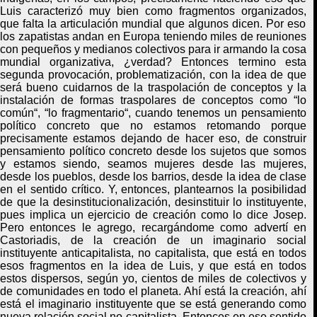
Luis caracterizó muy bien como fragmentos organizados
,
que falta la articulación mundial que algunos dicen. Por eso
los zapatistas andan en Europa teniendo miles de reuniones
con pequeños y medianos colectivos para ir armando la cosa
mundial organizativa, ¿verdad? Entonces termino esta
segunda provocación, problematización, con la idea de que
será bueno cuidarnos de la traspolación de conceptos y la
instalación de formas traspolares de conceptos como
“
lo
común
“
,
“
lo fragmentario
“
, cuando tenemos un pensamiento
político concreto que no estamos retomando porque
precisamente estamos dejando de hacer eso, de construir
pensamiento político concreto desde los sujetos que somos
y estamos siendo, seamos mujeres desde las mujeres,
desde los pueblos, desde los barrios, desde la idea de clase
en el sentido crítico
.
Y
, entonces, plantearnos la posibilidad
de que la desinstitucionalización, desinstituir lo instituyente,
pues implica un ejercicio de creación como lo dice Josep.
Pero entonces le agrego, recargándome como advertí en
Castoriadi
s,
de la creación de un imaginario social
instituyente anticapitalista, no capitalista, que está en todos
esos fragmentos en la idea de Luis
,
y que está en todos
estos dispersos,
según yo, cientos de miles de colectivos y
de comunidades en todo el planeta. Ahí está la creación, ahí
está el imaginario instituyente que se está generando como
nueva relación social no capitalista. Entonces en ese sentido