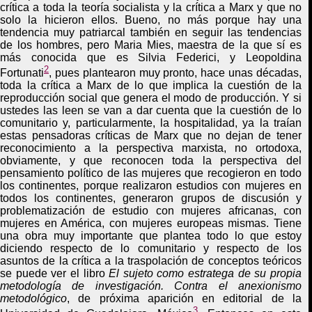
crítica a toda la teoría socialista y la crítica a Marx y que no
solo la hicieron ellos
.
Bueno, no más porque hay una
tendencia muy patriarcal también en seguir las tendencias
de los hombres, pero Maria Mies, maestra de la que sí es
más conocida que es Silvia Federici, y Leopoldina
2
Fortunati
, pues plantearon muy pronto, hace unas décadas,
toda la crítica a Marx de lo que implica la cuestión de la
reproducción social que genera el modo de producción. Y si
ustedes las leen se van a dar cuenta que la cuestión de lo
comunitario y, particularmente, la hospitalidad, ya la traían
estas pensadoras críticas
de
Marx que no dejan de tener
reconocimiento a la perspectiva marxista
,
no ortodoxa,
obviamente, y que reconocen toda la perspectiva del
pensamiento político de las mujeres que recogieron en todo
los continentes, porque realizaron estudios con mujeres en
todos los continentes, generaron grupos de discusión y
problematización de estudio con mujeres africanas, con
mujeres en América, con mujeres europeas misma
s. Tiene
una obra muy importante que plantea todo lo que estoy
diciendo respecto de lo comunitario y respecto de los
asuntos de la crítica a la traspolación de conceptos teóricos
se puede ver el libro
El sujeto como estratega de su propia
metodología de investigación. Contra el anexionismo
metodológico
, de próxima aparición en editorial de la
3