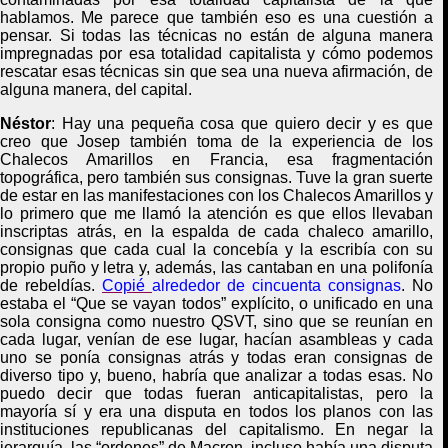
hablamos. Me parece que también eso es una cuestión a
pensar. Si todas las técnicas no están de alguna manera
impregnadas por esa totalidad capitalista y cómo podemos
rescatar esas técnicas sin que sea una nueva afirmación, de
alguna manera, del capital.
Néstor
:
H
ay una pequeña cosa que quiero decir y es que
creo que
Josep
también toma de la experiencia de los
Chalecos Amarillos
en Francia,
esa fragmentación
topográfica, pero también
sus
consigna
s.
T
uve la gran suerte
de estar en las manifestaciones con los Chalecos Amarillos y
lo primero que me llamó la atención es que ellos llevaban
inscriptas atrás, en la espalda de cada chaleco amarillo,
consignas
que
cada cual la concebía y la escribía con su
propio puño y letra y, además, las cantaban en una polifonía
de rebeldías.
Copié
alrededor de cincuenta
consignas
. No
estaba
el “Que se vayan todos” explícito
,
o unificad
o
en una
sola consigna como nuestro QSVT, sino que se reunían en
cada lugar, venían de ese lugar, hacían asambleas y cada
uno se ponía consignas atrás y todas eran consignas de
diverso tipo y, bueno, habría que analizar a todas esas. No
puedo decir que todas
fu
eran anticapitalistas, pero la
mayoría sí y era una disputa en todos los planos con las
instituciones republicanas del capitalismo. En negar la
jerarquía, las “ordenes” de Macron
,
incluso había una disputa