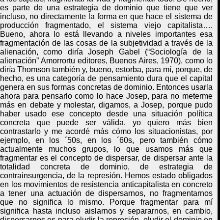
es parte de una estrategia de dominio que tiene que ver
incluso, no directamente la forma en que hace el sistema de
producción fragmentado, el sistema viejo capitalista….
Bueno, ahora lo está llevando a niveles importantes esa
fragmentación de las cosas de la subjetividad a través de la
alienación
,
como diría Joseph Gabel (
“
Sociología de la
alienación”
Amorrortu editores, Buenos Aires, 1970)
, como lo
diría Thomson también y, bueno, estorba, para mí,
porque, de
hecho, es una categoría de pensamiento dura que el capital
genera en sus formas concretas de dominio. Entonces usarla
ahora para pensarlo como lo hace Josep, para no meterme
más en debate y molestar, digamos, a Josep
,
porque pudo
haber usado ese concepto desde una situación política
concreta que puede ser válida, yo quiero más bien
contrastarlo y me acordé más cómo los situacionistas, por
ejemplo, en los ´50s, en los ´60s, pero también cómo
actualmente muchos grupos
,
lo que usamos más que
fragmentar es el concepto de dispersar, de dispersar ante la
totalidad concreta de dominio, de estrategia de
contrainsurgencia, de la represión
. H
emos estado obligados
en los movimientos de resistencia anticapitalista en concreto
a tener una actuación de dispersarnos, no fragmentarnos
que no significa lo mis
mo
. Porque fragmentar para mí
significa hasta incluso aislarnos y separarnos, en cambio,
dispersarnos es para eludir la represión, eludir el dominio en