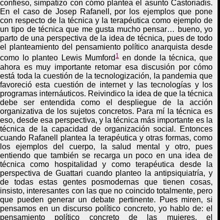
confieso, simpatizo con cómo plantea el asunto Castoriadis.
En el caso de Josep Rafanell, por los ejemplos que pone
con respecto de la técnica y la terapéutica como ejemplo de
un tipo de técnica que me gusta mucho pensar… bueno, yo
parto de una perspectiva de la idea de técnica, pues de todo
el planteamiento del pensamiento político anarquista desde
1
como lo planteo Lewis Mumford
en donde la técnica, que
ahora es muy importante retomar esa discusión por cómo
está toda la cuestión de la tecnologización, la pandemia que
favoreció esta cuestión de internet y las tecnologías y los
programas internáuticos. Reivindico la idea de que la técnica
debe ser entendida como el despliegue de la acción
organizativa de los sujetos concretos. Para mí la técnica es
eso, desde esa perspectiva, y la técnica más importante es la
técnica de la capacidad de organización social. Entonces
cuando Rafanell plantea la terapéutica y otras formas, como
los ejemplos del cuerpo, la salud mental y otro, pues
entiendo que también se recarga un poco en una idea de
técnica como hospitalidad y como terapéutica desde la
perspectiva de Guattari cuando planteo la antipsiquiatría, y
de todas estas gentes posmodernas que tienen cosas,
insisto, interesantes con las que no coincido totalmente, pero
que pueden generar un debate pertinente. Pues miren, si
pensamos en un discurso político concreto, yo hablo de: el
pensamiento político concreto de las mujeres, el