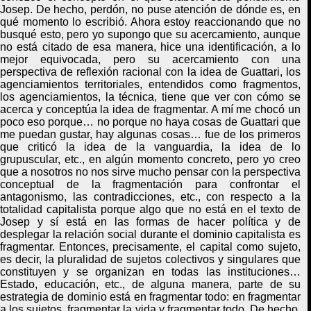
Jose
p. D
e hecho, perdón, no puse atención de dónde es, en
qué momento lo escribió. Ahora estoy reaccionando que no
busqué esto, pero yo supongo que su acercamiento, aunque
no está citado de esa manera, hice una identificación, a lo
mejor equivocada, pero su acercamiento con una
perspectiva de reflexión racional con la idea de Guattari, los
agenciamientos territoriales, entendidos como
fragmentos,
los agenciamientos, la técnica, tiene que ver con cómo se
acerca y conceptúa la idea de fragmentar. A mí me chocó un
poco eso porque… no porque no haya cosas de Guattari que
me puedan gustar, hay algunas cosas… fue de los primeros
que criticó la idea de la vanguardia, la idea de lo
grupuscular, etc., en algún momento concreto, pero yo creo
que a nosotros no nos sirve mucho pensar con la perspectiva
conceptual de la fragmentación para confrontar el
antagonismo, las contradicciones, etc., con respecto a la
totalidad capitalista porque algo que no está en el texto de
Josep y sí está en las formas de hacer política y de
desplegar la relación social durante el dominio capitalista es
fragmentar. Entonces, precisamente, el capital como sujeto,
es decir, la pluralidad de sujetos colectivos y singulares que
constituyen y se organizan en todas las instituciones…
Estado, educación, etc., de alguna manera, parte de su
estrategia de dominio está en fragmentar todo: en fragmentar
a los sujetos, fragmentar la vida y fragmentar todo. De hecho,