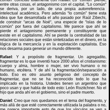
entre otras cosas,
el antagonismo con el capital.
“
Lo común
“
se deriva, por un lado,
de
una propia autorreferencia
intelectual académica
. P
ero además
“
lo común” tiene esta
idea
que fue
desarrollada
el año pasado por Raúl Zibechi
,
de
construir
“
arcas de Noé
“
,
una especie de “
islas
de lo
común”
por fuera del capitalismo
.
M
e parece que
ahí
se
pierde el antagonismo permanente
y constituyente que
existe en el capitalismo
. Ahí se pierde
la centralidad de las
relaciones sociales
que
están sintetizadas en el dinero
,
en la
lógica de la mercancía y en la explotación capitalista.
E
so
nos desarma para generar un mundo diferente.
Rafael
: Y a propósito de fragmentar. Un agregadito,
fragmentar es lo que inventó hace 2000 años el cristianismo:
cuerpo y alma, hombre o mujer, ser vivo humano o no
humano, etcétera. Y de ahí la fragmentación/separación a
todo. Eso es otro asunto peligroso del concepto de
fragmentar, que no se ha reconocido todo lo que ha
implicado en la historia. Ustedes tienen un argentino que
poco usan y que habla de todo esto: León Rozitchner. No el
hijo que anda ahí en el gobierno, sino el padre muerto.
Daniel
:
Creo que nos quedamos
en
el tema del fragmento
, y
m
ás allá de que esté correctamente utilizada la palabra o no,
me parece importante esto de que los vínculos se ven a