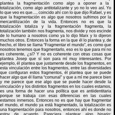
plantea la fragmentación como algo a oponer a la
totalización, como algo antitotalizante y yo no lo veo así. Yo
lo que veo es que
…,
coincido ahí con lo que dijo Rafael
,
y es
que la fragmentación es algo que nosotros sufrimos por la
mercantilización de la vida
. E
ntonces no es que la
totalización totaliza y la fragmentación fragmenta, la
totalización también nos fragmenta, nos divide y nos escinde
de lo humano a nosotros como ya lo dijo Marx y lo dijeron
muchos otros. Entonces la forma en la que él lo plantea y, de
hecho, el libro se llama “
F
ragmentar el mundo”, es como que
nosotros tenemos que fragmentarlo, eso es lo que para mí no
es coherente, ¿sí? Y no es coherente con otras cosas que
plantea Josep que sí son para mí muy interesantes. Por
ejemplo, él plantea que justamente desde los fragmentos, en
esta vinculación entre los fragmentos, entre las diversidades
que configuran estos fragmentos, él plantea que se puede
hacer algo que él llama “comunal” y que a mí me parece bien
y me parece que ese algo que se puede hacer desde la
vinculación y los distintos fragmentos en los cuales estamos,
es una forma de hacer una política que es antiidentitaria
porque se trabaja con esas diferencias en las cuales
estamos inmersos
. E
ntonces no es que hay que fragmentar
el mundo, el mundo ya está fragmentado, la totalización es
una fragmentación para nosotros, entonces ahí es donde no
estoy de acuerdo. Pareciera plantear algo binario: