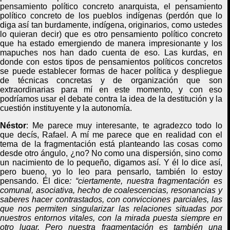
pensamiento político concreto anarquista, el pensamiento
político concreto de los pueblos indígenas (perdón que lo
diga así tan burdamente, indígena, originarios, como ustedes
lo quieran decir) que es otro pensamiento político concreto
que ha estado emergiendo de manera impresionante y los
mapuches nos han dado cuenta de eso. Las kurdas, en
donde con estos tipos de pensamientos políticos concretos
se puede establecer formas de hacer política y despliegue
de técnicas concretas y de organización que son
extraordinarias para mí en este momento, y con eso
podríamos usar el debate contra la idea de la destitución y la
cuestión instituyente y la autonomía.
Néstor
:
Me parece muy interesante, te agradezco todo lo
que decís, Rafael. A mí me parece que en realidad con el
tema de la fragmentación está planteando las cosas como
desde otro ángulo, ¿no? No como una dispersión, sino como
un nacimiento de lo pequeño, digamos así. Y él lo dice así,
pero bueno, yo lo leo para pensarlo, también lo estoy
pensando. Él dice
: “ciertamente, nuestra fragmentación es
comunal, asociativa, hecho de coalescencias, resonancias y
saberes hacer contrastados, con convicciones parciales, las
que nos permiten singularizar las relaciones situadas por
nuestros entornos vitales, con la mirada puesta siempre en
otro lugar. Pero nuestra fragmentación es también una