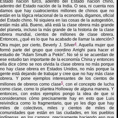
Estado
n
ación turco, adentro del Estado
n
ación chino,
adentro del Estado
n
ación de la India
. O
sea, ni cuenta nos
damos que hay
cuatrocientos
millones de chinos que no
están en la lógica relacional de la economía, digamos, oficial
del Estado chino. Ni siquiera en las cosas de la autogestión,
están más allá. Bueno, allá está la clase obrera más grande
del planeta, incluso la más grande de la historia de la clase
obrera mundial
,
cientos de millones de clase obrera.
Entonces, ¿qué es lo que ha acabado de llamar la atención?
4
Otra mujer, por cierto, Beverly J. Silver
.
Aquella mujer que
formó parte del grupo que coordino Arrighi para hacer el
estudio de “Adam Smuth a Pekín”. No sé si se acuerdan de
ese estudio tan importante de la economía China y entonces
ella dice cómo se nos olvida la clase obrera
no más porque
no hay clase obrera en Estados Unidos, no más porque la
gente está dejando de trabajar y cree que no hay más clase
obrera. Y pone ejemplos interesantes de los cientos de
5
millones de obreros como clase
,
con el concepto de lucha
como clase
,
como lo plantea Holloway de alguna manera. Y
entonces, con estos ejemplos pongo la idea de que si
consideramos cómo precisamente hay en esto que Luis
reivindica como lo fragmentario, que yo les digo que hay
miles de colectivos, miles y cientos de miles de
comunidades que están en las ciudades, en los pueblos
indígenas, en los campos, precisamente haciendo eso que