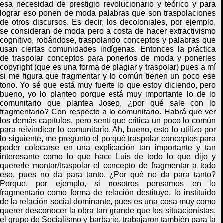
esa necesidad de prestigio revolucionario y teórico y para
lograr eso ponen de moda palabras que son tra
s
polaciones
de otros discursos. Es decir, los decoloniales, por ejemplo,
se consideran de moda pero a costa de hacer extractivismo
cognitivo, robándose, traspolando conceptos y palabras que
usan ciertas comunidades indígenas
.
E
ntonces la práctica
de traspolar conceptos para ponerlos de moda y ponerles
copyright (que es una forma de plagiar y traspolar) pues a mí
si me figura que fragmentar y lo común tienen un poco ese
tono. Yo sé que está muy fuerte lo que estoy diciendo, pero
bueno, yo lo planteo porque está muy importante lo de lo
comunitario que plantea Josep, ¿por qué sale con lo
fragmentario? Con respecto a lo comunitario.
H
abrá que ver
los demás capítulos, pero sentí que critica un poco lo común
para reivindicar lo comunitario. Ah, bueno, esto lo utilizo por
lo siguiente, me pregunto el porqué traspolar conceptos para
poder colocarse en una explicación tan importante y tan
interesante como lo que hace Luis de todo lo que dijo y
quererle montar/traspolar el concepto de fragmentar a todo
eso, pues no da para tanto. ¿Por qué no da para tanto?
Porque, por ejemplo, si nosotros pensamos en lo
fragmentario como forma de relación destituye, lo instituido
de la relación social dominante, pues es una cosa muy como
querer desconocer la obra tan grande que los situacionistas,
el grupo de
S
ocialismo y barbarie, trabajaron también para la