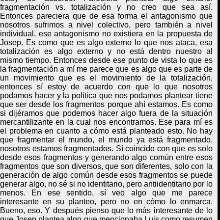
fragmentación vs. totalización y no creo que sea así.
Entonces pareciera que de esa forma el antagonismo que
nosotros sufrimos a nivel colectivo, pero también a nivel
individual, ese antagonismo no existiera en la propuesta de
Josep. Es como que es algo externo lo que nos ataca, esa
totalización es algo externo y no está dentro nuestro al
mismo tiempo. Entonces desde ese punto de vista lo que es
la fragmentación a mí me parece que es algo que es parte de
un movimiento que es el movimiento de la totalización,
entonces sí estoy de acuerdo con que lo que nosotros
podamos hacer y la política que nos podamos plantear tiene
que ser desde los fragmentos porque ahí estamos. Es como
si dijéramos que podemos hacer algo fuera de la situación
mercantilizante en la cual nos encontramos.
E
se para mí es
el problema en cuanto a cómo está planteado esto.
N
o hay
que fragmentar el mundo, el mundo ya está fragmentado,
nosotros estamos fragmentados. Sí coincido con que es solo
desde esos fragmentos y generando algo común entre esos
fragmentos que son diversos, que son diferentes, solo con la
generación de algo común desde esos fragmentos se puede
generar algo, no sé si no identitario, pero antiidentitario por lo
menos. En ese sentido, sí veo algo que me parece
interesante en su planteo, pero no en cómo lo enmarca.
Bueno, eso. Y después pienso que lo más interesante de lo
que Josep plantea
algo
que mencionaba Luis como resumen