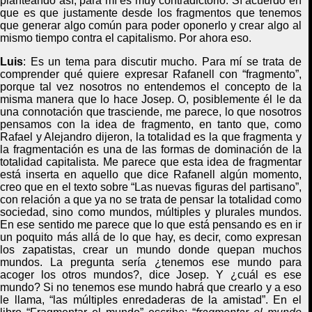
planteando así, para mí es muy contradictorio. Sí acuerdo en
que es que justamente desde los fragmentos que tenemos
que generar algo común para poder oponerlo y crear algo al
mismo tiempo contra el capitalismo. Por ahora eso.
Luis
: Es un tema para discutir mucho. Para mí se trata de
comprender qué quiere expresar Rafanell con “fragmento”,
porque tal vez nosotros no entendemos el concepto de la
misma manera que lo hace Josep. O, posiblemente él le da
una connotación que trasciende, me parece, lo que nosotros
pensamos con la idea de fragmento, en tanto que, como
Rafael y Alejandro dijeron, la totalidad es la que fragmenta y
la fragmentación es una de las formas de dominación de la
totalidad capitalista. Me parece que esta idea de fragmentar
está inserta en aquello que dice Rafanell algún momento,
creo que en el texto sobre “Las nuevas figuras del partisano”,
con relación a que ya no se trata de pensar la totalidad como
sociedad, sino como mundos, múltiples y plurales mundos.
En ese sentido me parece que lo que está pensando es en ir
un poquito más allá de lo que hay, es decir, como expresan
los zapatistas, crear un mundo donde quepan muchos
mundos. La pregunta sería ¿tenemos ese mundo para
acoger los otros mundos?, dice Josep. Y ¿cuál es ese
mundo? Si no tenemos ese mundo habrá que crearlo y a eso
le llama, “las múltiples enredaderas de la amistad”. En el