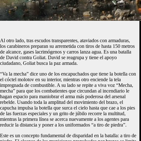
Al otro lado, tras escudos transparentes, ataviados con armaduras,
los carabineros preparan su arremetida con tiros de hasta 150 metros
de alcance, gases lacrimógenos y carros lanza agua. Es una batalla
de David contra Goliat. David se reagrupa y tiene el apoyo
ciudadano, Goliat busca la paz armada.
“Va la mecha” dice uno de los encapuchados que tiene la botella con
el cóctel molotov en su interior, mientras otro enciende la tela
impregnada de combustible. A su lado se repite a viva voz “Mecha,
mecha” para que los combatientes que circundan al incendiario le
hagan espacio para maniobrar el arma más poderosa del arsenal
rebelde. Usando toda la amplitud del movimiento del brazo, el
capucha impulsa la botella que surca el cielo hasta que cae a los pies
de las fuerzas especiales y un grito de júbilo recorre la multitud,
mientras la primera línea se acerca nuevamente a los agentes para
reducir la distancia y poner a los uniformados “a tiro de piedra”.
Este es un concepto fundamental de disparidad en la batalla: a tiro de