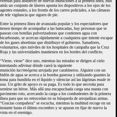
veredas para abastecer de nuevas municiones a la primera línea, más
atrás un conjunto de láseres apunta los dispositivos a los ojos de los
agentes estatales, a los frontis de los carros policiales, a las cámaras
de tele vigilancia que siguen de pie.
Entre la primera línea de avanzada popular y los espectadores que
tienen tiempo de acompañar a las batucadas, hay personas que se
pasean con botellas pulverizadoras que contienen agua con
bicarbonato, se acercan rápidamente a cualquiera que intente escapar
de los gases abortistas que distribuye el gobierno. Sanadores,
voluntarios, ejes móviles de los hospitales de campaña que la Cruz
Roja y las universidades mantienen en los bordes del conflicto.
“Viene, viene” dice uno, mientras las miradas se dirigen al cielo
intentando adivinar dónde caerá la siguiente
munición
lacrimógena
arrojada por carabineros. Alguien con un
bidón de agua se acerca a la bomba gaseosa y utilizando guantes la
toma para hundirla en el líquido y silenciar así las lágrimas
made in
usa
. Un grito de apoyo es su paga. Es todo lo que necesita para
sentirse un héroe. Más allá una encapuchada carga una manta con
pavimento roto, acercando la carga a los combatientes de la primera
línea para que no retrocedan en su búsqueda de arrojadizas armas.
“Gracias compañera” se escucha, mientras la multitud recoge en un
instante hasta el último escombro y se apuran en fijar de nuevo la
vista en el enemigo.