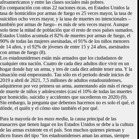
afroamericanos y entre las clases sociales más pobres.
En comparación con otras 22 naciones ricas, en Estados Unidos la
tasa de homicidios por armas de fuego es 25 veces mayor, la tasa de
suicidios ocho veces mayor, y la tasa de muertes no intencionales –
también por armas de fuego– es más de seis veces mayor. Aunque
solo tiene la mitad de población que el resto de esos países sumados,
Estados Unidos acumula el 82% de muertes por armas de fuego, el
90% de todas las mujeres asesinadas, el 91% de los niños menores
de 14 años, y el 92% de jóvenes de entre 15 y 24 años, asesinados
con armas de fuego (8).
Los estadounidenses están más armados que los ciudadanos de
cualquier otra nación. Cuatro de cada diez adultos dice vivir en un
hogar donde hay un arma, y tres de cada diez admite tener una. Y la
situación está empeorando. Tan sólo en el periodo desde inicios de
2019 a abril de 2021, 7,5 millones de adultos estadounidenses,
adquirieron por vez primera un arma, aumentando aún más el riesgo
de muerte de niños y adolescentes (casi el 10% de todas las muertes
por homicidio, suicidio y accidentes que sucedieron en 2020) (9).
Sin embargo, la pregunta que debemos hacernos no es solo el qué, el
dónde, el quién y el cómo sino también el por qué.
Para la mayoría de los
mass media
, la causa principal de las
masacres que tienen lugar en los Estados Unidos se debe a la cultura
de las armas existente en el país. Son muchos quienes piensan y
dicen frases del tipo “los estadounidenses aman las armas, siempre