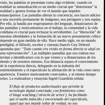
visto, las palabras se presentan como algo evidente, cuando en
realidad su naturalización es un medio crucial que “distorsiona” la
realidad y genera formas de ver el mundo que impiden
emanciparnos. Las pantallas alteran la conciencia, nos hacen adictos
a una sucesión permanente de imágenes, nos persiguen y nos espían.
Por ello, la batalla por reapropiarnos del lenguaje, distanciarnos de
las pantallas y reencontrarnos en el trabajo, la comunidad y la vida
cotidiana es crucial para rechazar la servidumbre. La “liberación” de
nuestras identidades y la formación de un nuevo pensamiento crítico
depende en gran medida de ello. Hace medio siglo, en un mundo
predigital, el filósofo, escritor y cineasta francés Guy Debord
apuntaba que:
“Todo cuanto era vivido en forma directa se alejó en
una representación
”. Las múltiples pantallas que nos rodean nos
invitan a identificarnos con lo que vemos y a distanciarnos de los
demás y de nosotros mismos. Esa distancia separa el conocimiento
de la experiencia directa, delegando en la industria del
entretenimiento y el espectáculo la afirmación de la vida como mera
apariencia. Estamos masivamente conectados, y al mismo tiempo
solos. La realizadora y ensayista Ingrid Guardiola señala:
El flujo de productos audiovisuales que permite la
tecnología digital conectada, con fenómenos como
el
binge watching
(‘atracón de series’), ha facilitado
que el sueño inducido y encorsetado del espectáculo,
aquel que nos impide soñar de verdad, no sea