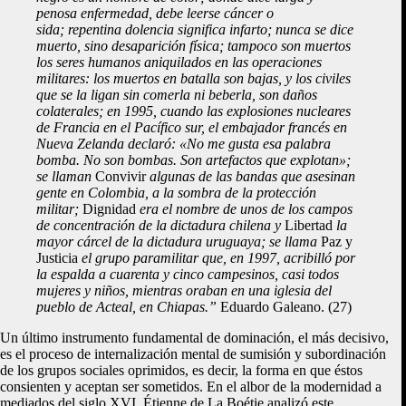
penosa enfermedad, debe leerse cáncer o
sida; repentina dolencia significa infarto; nunca se dice
muerto, sino desaparición física; tampoco son muertos
los seres humanos aniquilados en las operaciones
militares: los muertos en batalla son bajas, y los civiles
que se la ligan sin comerla ni beberla, son daños
colaterales; en 1995, cuando las explosiones nucleares
de Francia en el Pacífico sur, el embajador francés en
Nueva Zelanda declaró: «No me gusta esa palabra
bomba. No son bombas. Son artefactos que explotan»;
se llaman
Convivir
algunas de las bandas que asesinan
gente en Colombia, a la sombra de la protección
militar;
Dignidad
era el nombre de unos de los campos
de concentración de la dictadura chilena y
Libertad
la
mayor cárcel de la dictadura uruguaya; se llama
Paz y
Justicia
el grupo paramilitar que, en 1997, acribilló por
la espalda a cuarenta y cinco campesinos, casi todos
mujeres y niños, mientras oraban en una iglesia del
pueblo de Acteal, en Chiapas.”
Eduardo Galeano. (27)
Un último instrumento fundamental de dominación, el más decisivo,
es el proceso de internalización mental de sumisión y subordinación
de los grupos sociales oprimidos, es decir, la forma en que éstos
consienten y aceptan ser sometidos. En el albor de la modernidad a
mediados del siglo XVI, Étienne de La Boétie analizó este