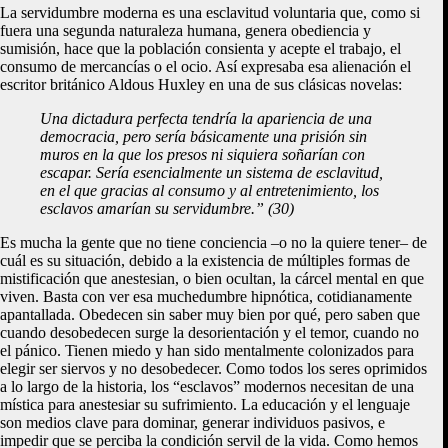
La servidumbre moderna es una esclavitud voluntaria que, como si
fuera una segunda naturaleza humana, genera obediencia y
sumisión, hace que la población consienta y acepte el trabajo, el
consumo de mercancías o el ocio. Así expresaba esa alienación el
escritor británico Aldous Huxley en una de sus clásicas novelas:
Una dictadura perfecta tendría la apariencia de una
democracia, pero sería básicamente una prisión sin
muros en la que los presos ni siquiera soñarían con
escapar. Sería esencialmente un sistema de esclavitud,
en el que gracias al consumo y al entretenimiento, los
esclavos amarían su servidumbre.” (30)
Es mucha la gente que no tiene conciencia –o no la quiere tener– de
cuál es su situación, debido a la existencia de múltiples formas de
mistificación que anestesian, o bien ocultan, la cárcel mental en que
viven. Basta con ver esa muchedumbre hipnótica, cotidianamente
apantallada. Obedecen sin saber muy bien por qué, pero saben que
cuando desobedecen surge la desorientación y el temor, cuando no
el pánico. Tienen miedo y han sido mentalmente colonizados para
elegir ser siervos y no desobedecer. Como todos los seres oprimidos
a lo largo de la historia, los “esclavos” modernos necesitan de una
mística para anestesiar su sufrimiento. La educación y el lenguaje
son medios clave para dominar, generar individuos pasivos, e
impedir que se perciba la condición servil de la vida. Como hemos