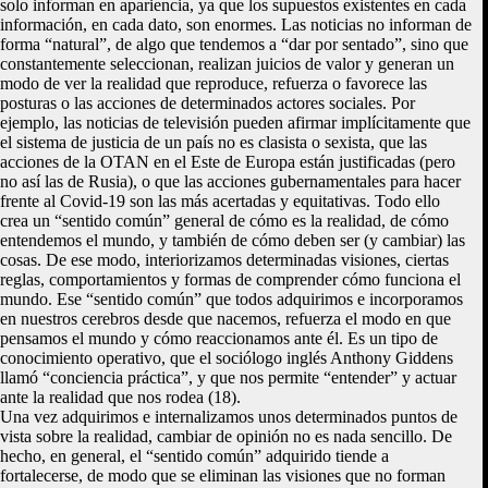
solo informan en apariencia, ya que los supuestos existentes en cada
información, en cada dato, son enormes. Las noticias no informan de
forma “natural”, de algo que tendemos a “dar por sentado”, sino que
constantemente seleccionan, realizan juicios de valor y generan un
modo de ver la realidad que reproduce, refuerza o favorece las
posturas o las acciones de determinados actores sociales. Por
ejemplo, las noticias de televisión pueden afirmar implícitamente que
el sistema de justicia de un país no es clasista o sexista, que las
acciones de la OTAN en el Este de Europa están justificadas (pero
no así las de Rusia), o que las acciones gubernamentales para hacer
frente al Covid-19 son las más acertadas y equitativas. Todo ello
crea un “sentido común” general de cómo es la realidad, de cómo
entendemos el mundo, y también de cómo deben ser (y cambiar) las
cosas. De ese modo, interiorizamos determinadas visiones, ciertas
reglas, comportamientos y formas de comprender cómo funciona el
mundo. Ese “sentido común” que todos adquirimos e incorporamos
en nuestros cerebros desde que nacemos, refuerza el modo en que
pensamos el mundo y cómo reaccionamos ante él. Es un tipo de
conocimiento operativo, que el sociólogo inglés Anthony Giddens
llamó “conciencia práctica”, y que nos permite “entender” y actuar
ante la realidad que nos rodea (18).
Una vez adquirimos e internalizamos unos determinados puntos de
vista sobre la realidad, cambiar de opinión no es nada sencillo. De
hecho, en general, el “sentido común” adquirido tiende a
fortalecerse, de modo que se eliminan las visiones que no forman