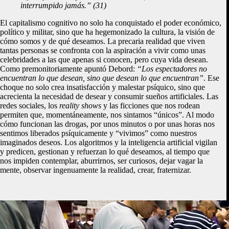
interrumpido jamás.” (31)
El capitalismo cognitivo no solo ha conquistado el poder económico,
político y militar, sino que ha hegemonizado la cultura, la visión de
cómo somos y de qué deseamos. La precaria realidad que viven
tantas personas se confronta con la aspiración a vivir como unas
celebridades a las que apenas si conocen, pero cuya vida desean.
Como premonitoriamente apuntó Debord:
“Los espectadores no
encuentran lo que desean, sino que desean lo que encuentran”
. Ese
choque no solo crea insatisfacción y malestar psíquico, sino que
acrecienta la necesidad de desear y consumir sueños artificiales. Las
redes sociales, los
reality shows
y las ficciones que nos rodean
permiten que, momentáneamente, nos sintamos “únicos”. Al modo
cómo funcionan las drogas, por unos minutos o por unas horas nos
sentimos liberados psíquicamente y “vivimos” como nuestros
imaginados deseos. Los algoritmos y la inteligencia artificial vigilan
y predicen, gestionan y refuerzan lo qué deseamos, al tiempo que
nos impiden contemplar, aburrirnos, ser curiosos, dejar vagar la
mente, observar ingenuamente la realidad, crear, fraternizar.