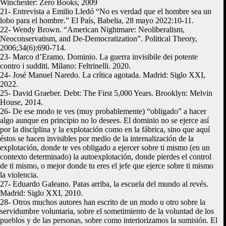
Winchester: Zero Books, 2009
21- Entrevista a Emilio Lledó “No es verdad que el hombre sea un
lobo para el hombre.” El País, Babelia, 28 mayo 2022:10-11.
22- Wendy Brown. “American Nightmare: Neoliberalism,
Neoconservatism, and De-Democratization”. Political Theory,
2006;34(6):690-714.
23- Marco d’Eramo. Dominio. La guerra invisibile dei potente
contro i sudditi. Milano: Feltrinelli. 2020.
24- José Manuel Naredo. La crítica agotada. Madrid: Siglo XXI,
2022.
25- David Graeber. Debt: The First 5,000 Years. Brooklyn: Melvin
House, 2014.
26- De ese modo te ves (muy probablemente) “obligado” a hacer
algo aunque en principio no lo desees. El dominio no se ejerce así
por la disciplina y la explotación como en la fábrica, sino que aquí
éstos se hacen invisibles por medio de la internalización de la
explotación, donde te ves obligado a ejercer sobre ti mismo (en un
contexto determinado) la autoexplotación, donde pierdes el control
de ti mismo, o mejor donde tu eres el jefe que ejerce sobre ti mismo
la violencia.
27- Eduardo Galeano. Patas arriba, la escuela del mundo al revés.
Madrid: Siglo XXI, 2010.
28- Otros muchos autores han escrito de un modo u otro sobre la
servidumbre voluntaria, sobre el sometimiento de la voluntad de los
pueblos y de las personas, sobre como interiorizamos la sumisión. El