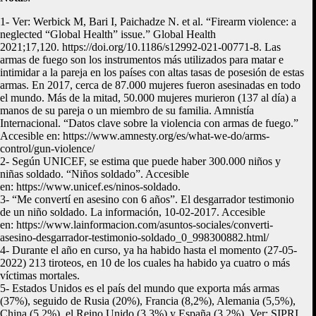
1- Ver: Werbick M, Bari I, Paichadze N. et al. “Firearm violence: a
neglected “Global Health” issue.” Global Health
2021;17,120. https://doi.org/10.1186/s12992-021-00771-8. Las
armas de fuego son los instrumentos más utilizados para matar e
intimidar a la pareja en los países con altas tasas de posesión de estas
armas. En 2017, cerca de 87.000 mujeres fueron asesinadas en todo
el mundo. Más de la mitad, 50.000 mujeres murieron (137 al día) a
manos de su pareja o un miembro de su familia. Amnistía
Internacional. “Datos clave sobre la violencia con armas de fuego.”
Accesible en: https://www.amnesty.org/es/what-we-do/arms-
control/gun-violence/
2- Según UNICEF, se estima que puede haber 300.000 niños y
niñas soldado. “Niños soldado”. Accesible
en: https://www.unicef.es/ninos-soldado.
3- “Me convertí en asesino con 6 años”. El desgarrador testimonio
de un niño soldado. La información, 10-02-2017. Accesible
en: https://www.lainformacion.com/asuntos-sociales/converti-
asesino-desgarrador-testimonio-soldado_0_998300882.html/
4- Durante el año en curso, ya ha habido hasta el momento (27-05-
2022) 213 tiroteos, en 10 de los cuales ha habido ya cuatro o más
víctimas mortales.
5- Estados Unidos es el país del mundo que exporta más armas
(37%), seguido de Rusia (20%), Francia (8,2%), Alemania (5,5%),
China (5,2%), el Reino Unido (3,3%) y España (3,2%). Ver: SIPRI