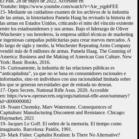
El País. 28 de mayo de 2022. Accesible en
Youtube: https://www.youtube.com/watch?v=Aie_yqpbFEE
15- Mediante un cuidadoso examen de los archivos de la industria
de las armas, la historiadora Pamela Haag ha revisado la historia de
las armas en Estados Unidos, criticando el mito del vínculo existente
entre los estadounidenses y sus armas. Bajo el liderazgo de Oliver
Winchester y sus herederos, la empresa utilizó técnicas de marketing
e ingeniosas campañas publicitarias para crear nuevos mercados. A
lo largo de siglo y medio, la Winchester Repeating Arms Company
vendió más de 8 millones de armas. Pamela Haag. The Gunning of
America: Business and the Making of American Gun Culture. New
York: Basic Books, 2016.
16- Curiosamente, la industria de las relaciones públicas es
“anticapitalista”, ya que no se basa en consumidores racionales e
informados, sino en individuos con una racionalidad limitada sobre
los que se generan necesidades que de entrada no desean.
17- Open Secrets. National Rifle Assn. 2020. Accesible
en: https://www.opensecrets.org/orgs/national-rifle-assn/summary?
id=d000000082
18- Noam Chomsky, Marv Waterstone. Consequences of
Capitalism: Manufacturing Discontent and Resistance. Chicago:
Haymarket, 2021
19- Jacques Le Goff. El orden de la memoria. El tiempo como
imaginario. Barcelona: Paidós, 1991.
20- Mark Fisher. Capitalist Realism: Is There No Alternative?