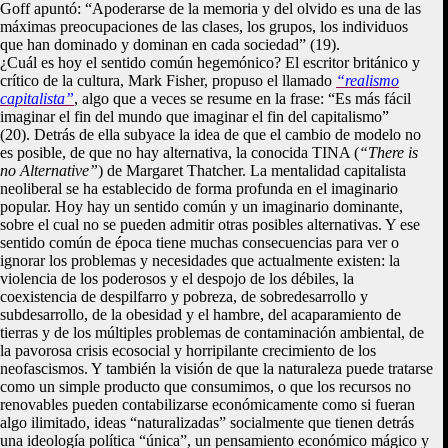
Goff apuntó: “Apoderarse de la memoria y del olvido es una de las
máximas preocupaciones de las clases, los grupos, los individuos
que han dominado y dominan en cada sociedad” (19).
¿Cuál es hoy el sentido común hegemónico? El escritor británico y
crítico de la cultura, Mark Fisher, propuso el llamado
“realismo
capitalista”
, algo que a veces se resume en la frase: “Es más fácil
imaginar el fin del mundo que imaginar el fin del capitalismo”
(20). Detrás de ella subyace la idea de que el cambio de modelo no
es posible, de que no hay alternativa, la conocida TINA (
“There is
no Alternative”
) de Margaret Thatcher. La mentalidad capitalista
neoliberal se ha establecido de forma profunda en el imaginario
popular. Hoy hay un sentido común y un imaginario dominante,
sobre el cual no se pueden admitir otras posibles alternativas. Y ese
sentido común de época tiene muchas consecuencias para ver o
ignorar los problemas y necesidades que actualmente existen: la
violencia de los poderosos y el despojo de los débiles, la
coexistencia de despilfarro y pobreza, de sobredesarrollo y
subdesarrollo, de la obesidad y el hambre, del acaparamiento de
tierras y de los múltiples problemas de contaminación ambiental, de
la pavorosa crisis ecosocial y horripilante crecimiento de los
neofascismos. Y también la visión de que la naturaleza puede tratarse
como un simple producto que consumimos, o que los recursos no
renovables pueden contabilizarse económicamente como si fueran
algo ilimitado, ideas “naturalizadas” socialmente que tienen detrás
una ideología política “única”, un pensamiento económico mágico y