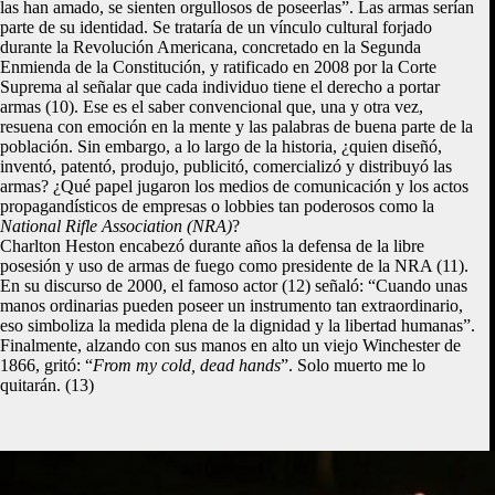
las han amado, se sienten orgullosos de poseerlas”. Las armas serían
parte de su identidad. Se trataría de un vínculo cultural forjado
durante la Revolución Americana, concretado en la Segunda
Enmienda de la Constitución, y ratificado en 2008 por la Corte
Suprema al señalar que cada individuo tiene el derecho a portar
armas (10). Ese es el saber convencional que, una y otra vez,
resuena con emoción en la mente y las palabras de buena parte de la
población. Sin embargo, a lo largo de la historia, ¿quien diseñó,
inventó, patentó, produjo, publicitó, comercializó y distribuyó las
armas? ¿Qué papel jugaron los medios de comunicación y los actos
propagandísticos de empresas o lobbies tan poderosos como la
National Rifle Association (NRA)
?
Charlton Heston encabezó durante años la defensa de la libre
posesión y uso de armas de fuego como presidente de la NRA (11).
En su discurso de 2000, el famoso actor (12) señaló: “Cuando unas
manos ordinarias pueden poseer un instrumento tan extraordinario,
eso simboliza la medida plena de la dignidad y la libertad humanas”.
Finalmente, alzando con sus manos en alto un viejo Winchester de
1866, gritó: “
From my cold, dead hands
”. Solo muerto me lo
quitarán. (13)