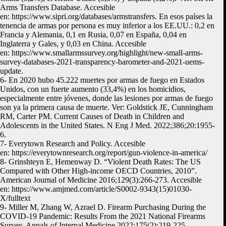
Arms Transfers Database. Accesible
en: https://www.sipri.org/databases/armstransfers. En esos países la
tenencia de armas por persona es muy inferior a los EE.UU.: 0,2 en
Francia y Alemania, 0,1 en Rusia, 0,07 en España, 0,04 en
Inglaterra y Gales, y 0,03 en China. Accesible
en: https://www.smallarmssurvey.org/highlight/new-small-arms-
survey-databases-2021-transparency-barometer-and-2021-uems-
update.
6- En 2020 hubo 45.222 muertes por armas de fuego en Estados
Unidos, con un fuerte aumento (33,4%) en los homicidios,
especialmente entre jóvenes, donde las lesiones por armas de fuego
son ya la primera causa de muerte. Ver: Goldstick JE, Cunningham
RM, Carter PM. Current Causes of Death in Children and
Adolescents in the United States. N Eng J Med. 2022;386;20:1955-
6.
7- Everytown Research and Policy. Accesible
en: https://everytownresearch.org/report/gun-violence-in-america/
8- Grinshteyn E, Hemenway D. “Violent Death Rates: The US
Compared with Other High-income OECD Countries, 2010”.
American Journal of Medicine 2016;129(3):266-273. Accesible
en: https://www.amjmed.com/article/S0002-9343(15)01030-
X/fulltext
9- Miller M, Zhang W, Azrael D. Firearm Purchasing During the
COVID-19 Pandemic: Results From the 2021 National Firearms
Survey. Annals of Internal Medicine 2022;175(2):219-225.