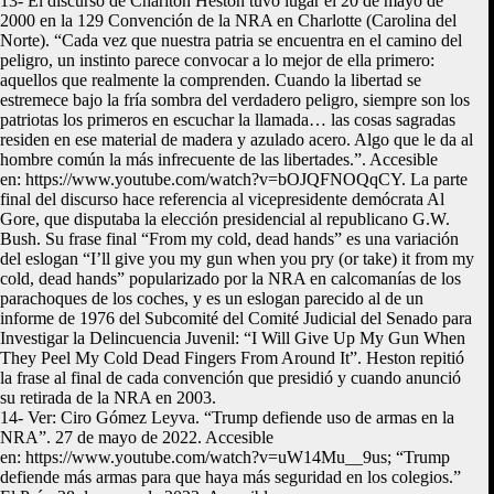
13- El discurso de Charlton Heston tuvo lugar el 20 de mayo de
2000 en la 129 Convención de la NRA en Charlotte (Carolina del
Norte). “Cada vez que nuestra patria se encuentra en el camino del
peligro, un instinto parece convocar a lo mejor de ella primero:
aquellos que realmente la comprenden. Cuando la libertad se
estremece bajo la fría sombra del verdadero peligro, siempre son los
patriotas los primeros en escuchar la llamada… las cosas sagradas
residen en ese material de madera y azulado acero. Algo que le da al
hombre común la más infrecuente de las libertades.”. Accesible
en: https://www.youtube.com/watch?v=bOJQFNOQqCY. La parte
final del discurso hace referencia al vicepresidente demócrata Al
Gore, que disputaba la elección presidencial al republicano G.W.
Bush. Su frase final “From my cold, dead hands” es una variación
del eslogan “I’ll give you my gun when you pry (or take) it from my
cold, dead hands” popularizado por la NRA en calcomanías de los
parachoques de los coches, y es un eslogan parecido al de un
informe de 1976 del Subcomité del Comité Judicial del Senado para
Investigar la Delincuencia Juvenil: “I Will Give Up My Gun When
They Peel My Cold Dead Fingers From Around It”. Heston repitió
la frase al final de cada convención que presidió y cuando anunció
su retirada de la NRA en 2003.
14- Ver: Ciro Gómez Leyva. “Trump defiende uso de armas en la
NRA”. 27 de mayo de 2022. Accesible
en: https://www.youtube.com/watch?v=uW14Mu__9us; “Trump
defiende más armas para que haya más seguridad en los colegios.”