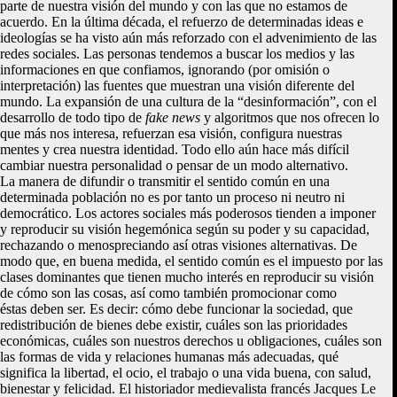
parte de nuestra visión del mundo y con las que no estamos de
acuerdo. En la última década, el refuerzo de determinadas ideas e
ideologías se ha visto aún más reforzado con el advenimiento de las
redes sociales. Las personas tendemos a buscar los medios y las
informaciones en que confiamos, ignorando (por omisión o
interpretación) las fuentes que muestran una visión diferente del
mundo. La expansión de una cultura de la “desinformación”, con el
desarrollo de todo tipo de
fake news
y algoritmos que nos ofrecen lo
que más nos interesa, refuerzan esa visión, configura nuestras
mentes y crea nuestra identidad. Todo ello aún hace más difícil
cambiar nuestra personalidad o pensar de un modo alternativo.
La manera de difundir o transmitir el sentido común en una
determinada población no es por tanto un proceso ni neutro ni
democrático. Los actores sociales más poderosos tienden a imponer
y reproducir su visión hegemónica según su poder y su capacidad,
rechazando o menospreciando así otras visiones alternativas. De
modo que, en buena medida, el sentido común es el impuesto por las
clases dominantes que tienen mucho interés en reproducir su visión
de cómo son las cosas, así como también promocionar como
éstas deben ser. Es decir: cómo debe funcionar la sociedad, que
redistribución de bienes debe existir, cuáles son las prioridades
económicas, cuáles son nuestros derechos u obligaciones, cuáles son
las formas de vida y relaciones humanas más adecuadas, qué
significa la libertad, el ocio, el trabajo o una vida buena, con salud,
bienestar y felicidad. El historiador medievalista francés Jacques Le