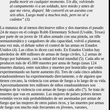
podía morir en cualquier momento. Un día, volviendo
al campamento vi a un soldado, tuve miedo y antes de
que me viera, disparé. Me convertí en un asesino con
seis años. Luego maté a muchos más, pero no sé a
cuántos” (3).
La matanza de al menos diecinueve niños y dos maestras el pasado
24 de mayo en el colegio Robb Elementary School (Uvalde, Texas)
por parte de un joven de 18 años armado con una pistola, un rifle
semiautomático y cargadores de alta capacidad, volvió a plantear,
una vez más, el debate sobre el control de las armas en Estados
Unidos (4). Las cifras lo dicen casi todo. En Estados Unidos hay
alrededor de 400 millones de armas de fuego civiles, 1,2 armas de
fuego por habitante, casi la mitad del total mundial (5). Cada año se
producen más de 45.000 muertes por arma de fuego (unas 124
muertes diarias), entre suicidios y muertes por homicidio que están
experimentando un fuerte aumento (6). Tres de cada cinco adultos
estadounidenses ha experimentado directamente, o de alguien que
tienen cercano, la violencia con armas de fuego a lo largo de su vida.
Aproximadamente tres millones de niños estadounidenses son
testigos de la violencia con armas de fuego cada año (7). Se trata de
muertes que van en aumento. Las mujeres de países pobres tienen
veintiún veces más probabilidades de ser asesinadas por armas de
fuego que las mujeres de otros países ricos, y las muertes por armas
de fuego son mucho más frecuentes en jóvenes, varones,