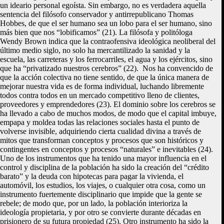
un ideario personal egoísta. Sin embargo, no es verdadera aquella
sentencia del filósofo conservador y antirrepublicano Thomas
Hobbes, de que el ser humano sea un lobo para el ser humano, sino
más bien que nos “lobificamos” (21). La filósofa y politóloga
Wendy Brown indica que la contraofensiva ideológica neoliberal del
último medio siglo, no solo ha mercantilizado la sanidad y la
escuela, las carreteras y los ferrocarriles, el agua y los ejércitos, sino
que ha “privatizado nuestros cerebros” (22). Nos ha convencido de
que la acción colectiva no tiene sentido, de que la única manera de
mejorar nuestra vida es de forma individual, luchando libremente
todos contra todos en un mercado competitivo lleno de clientes,
proveedores y emprendedores (23). El dominio sobre los cerebros se
ha llevado a cabo de muchos modos, de modo que el capital imbuye,
empapa y moldea todas las relaciones sociales hasta el punto de
volverse invisible, adquiriendo cierta cualidad divina a través de
mitos que transforman conceptos y procesos que son históricos y
contingentes en conceptos y procesos “naturales” e inevitables (24).
Uno de los instrumentos que ha tenido una mayor influencia en el
control y disciplina de la población ha sido la creación del “crédito
barato” y la deuda con hipotecas para pagar la vivienda, el
automóvil, los estudios, los viajes, o cualquier otra cosa, como un
instrumento fuertemente disciplinario que impide que la gente se
rebele; de modo que, por un lado, la población interioriza la
ideología propietaria, y por otro se convierte durante décadas en
prisionero de su futura propiedad (25). Otro instrumento ha sido la