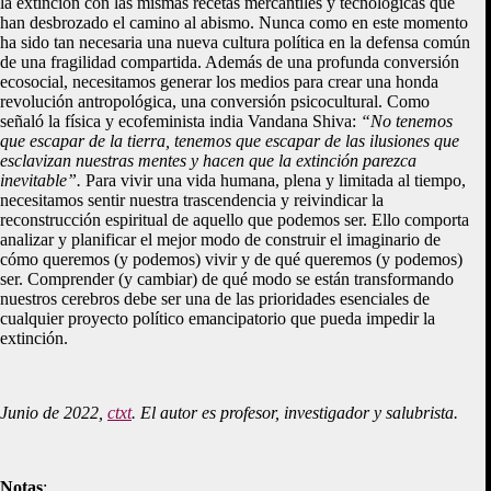
la extinción con las mismas recetas mercantiles y tecnológicas que
han desbrozado el camino al abismo. Nunca como en este momento
ha sido tan necesaria una nueva cultura política en la defensa común
de una fragilidad compartida. Además de una profunda conversión
ecosocial, necesitamos generar los medios para crear una honda
revolución antropológica, una conversión psicocultural. Como
señaló la física y ecofeminista india Vandana Shiva:
“No tenemos
que escapar de la tierra, tenemos que escapar de las ilusiones que
esclavizan nuestras mentes y hacen que la extinción parezca
inevitable”.
Para vivir una vida humana, plena y limitada al tiempo,
necesitamos sentir nuestra trascendencia y reivindicar la
reconstrucción espiritual de aquello que podemos ser. Ello comporta
analizar y planificar el mejor modo de construir el imaginario de
cómo queremos (y podemos) vivir y de qué queremos (y podemos)
ser. Comprender (y cambiar) de qué modo se están transformando
nuestros cerebros debe ser una de las prioridades esenciales de
cualquier proyecto político emancipatorio que pueda impedir la
extinción.
Junio de 2022,
ctxt
. El autor es profesor, investigador y salubrista.
Notas
: