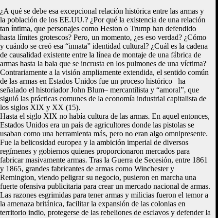
¿A qué se debe esa excepcional relación histórica entre las armas y
la población de los EE.UU.? ¿Por qué la existencia de una relación
tan íntima, que personajes como Heston o Trump han defendido
hasta límites grotescos? Pero, un momento, ¿es eso verdad? ¿Cómo
y cuándo se creó esa “innata” identidad cultural? ¿Cuál es la cadena
de causalidad existente entre la línea de montaje de una fábrica de
armas hasta la bala que se incrusta en los pulmones de una víctima?
Contrariamente a la visión ampliamente extendida, el sentido común
de las armas en Estados Unidos fue un proceso histórico –ha
señalado el historiador John Blum– mercantilista y “amoral”, que
siguió las prácticas comunes de la economía industrial capitalista de
los siglos XIX y XX (15).
Hasta el siglo XIX no había cultura de las armas. En aquel entonces,
Estados Unidos era un país de agricultores donde las pistolas se
usaban como una herramienta más, pero no eran algo omnipresente.
Fue la belicosidad europea y la ambición imperial de diversos
regímenes y gobiernos quienes proporcionaron mercados para
fabricar masivamente armas. Tras la Guerra de Secesión, entre 1861
y 1865, grandes fabricantes de armas como Winchester y
Remington, viendo peligrar su negocio, pusieron en marcha una
fuerte ofensiva publicitaria para crear un mercado nacional de armas.
Las razones esgrimidas para tener armas y milicias fueron el temor a
la amenaza británica, facilitar la expansión de las colonias en
territorio indio, protegerse de las rebeliones de esclavos y defender la