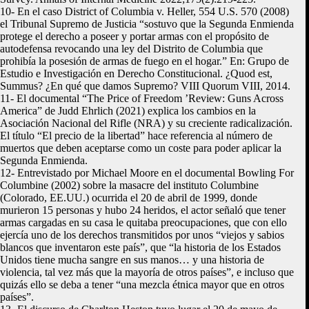
10- En el caso District of Columbia v. Heller, 554 U.S. 570 (2008)
el Tribunal Supremo de Justicia “sostuvo que la Segunda Enmienda
protege el derecho a poseer y portar armas con el propósito de
autodefensa revocando una ley del Distrito de Columbia que
prohibía la posesión de armas de fuego en el hogar.” En: Grupo de
Estudio e Investigación en Derecho Constitucional. ¿Quod est,
Summus? ¿En qué que damos Supremo? VIII Quorum VIII, 2014.
11- El documental “The Price of Freedom ’Review: Guns Across
America” de Judd Ehrlich (2021) explica los cambios en la
Asociación Nacional del Rifle (NRA) y su creciente radicalización.
El título “El precio de la libertad” hace referencia al número de
muertos que deben aceptarse como un coste para poder aplicar la
Segunda Enmienda.
12- Entrevistado por Michael Moore en el documental Bowling For
Columbine (2002) sobre la masacre del instituto Columbine
(Colorado, EE.UU.) ocurrida el 20 de abril de 1999, donde
murieron 15 personas y hubo 24 heridos, el actor señaló que tener
armas cargadas en su casa le quitaba preocupaciones, que con ello
ejercía uno de los derechos transmitidos por unos “viejos y sabios
blancos que inventaron este país”, que “la historia de los Estados
Unidos tiene mucha sangre en sus manos… y una historia de
violencia, tal vez más que la mayoría de otros países”, e incluso que
quizás ello se deba a tener “una mezcla étnica mayor que en otros
países”.