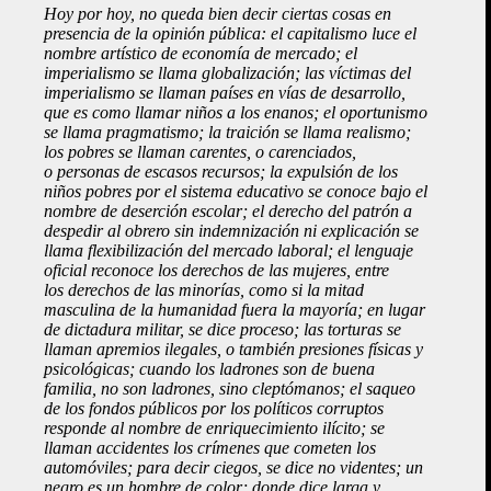
Hoy por hoy, no queda bien decir ciertas cosas en
presencia de la opinión pública: el capitalismo luce el
nombre artístico de economía de mercado; el
imperialismo se llama globalización; las víctimas del
imperialismo se llaman países en vías de desarrollo,
que es como llamar niños a los enanos; el oportunismo
se llama pragmatismo; la traición se llama realismo;
los pobres se llaman carentes, o carenciados,
o personas de escasos recursos; la expulsión de los
niños pobres por el sistema educativo se conoce bajo el
nombre de deserción escolar; el derecho del patrón a
despedir al obrero sin indemnización ni explicación se
llama flexibilización del mercado laboral; el lenguaje
oficial reconoce los derechos de las mujeres, entre
los derechos de las minorías, como si la mitad
masculina de la humanidad fuera la mayoría; en lugar
de dictadura militar, se dice proceso; las torturas se
llaman apremios ilegales, o también presiones físicas y
psicológicas; cuando los ladrones son de buena
familia, no son ladrones, sino cleptómanos; el saqueo
de los fondos públicos por los políticos corruptos
responde al nombre de enriquecimiento ilícito; se
llaman accidentes los crímenes que cometen los
automóviles; para decir ciegos, se dice no videntes; un
negro es un hombre de color; donde dice larga y