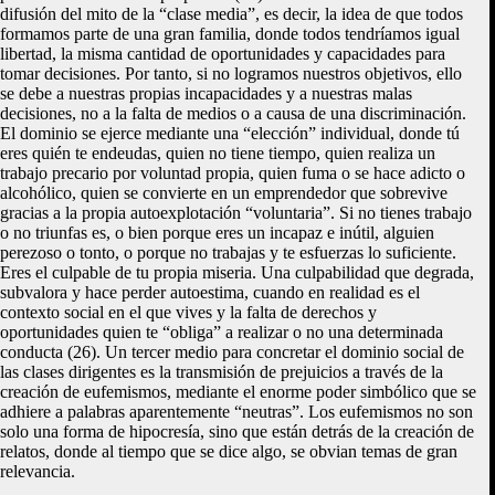
difusión del mito de la “clase media”, es decir, la idea de que todos
formamos parte de una gran familia, donde todos tendríamos igual
libertad, la misma cantidad de oportunidades y capacidades para
tomar decisiones. Por tanto, si no logramos nuestros objetivos, ello
se debe a nuestras propias incapacidades y a nuestras malas
decisiones, no a la falta de medios o a causa de una discriminación.
El dominio se ejerce mediante una “elección” individual, donde tú
eres quién te endeudas, quien no tiene tiempo, quien realiza un
trabajo precario por voluntad propia, quien fuma o se hace adicto o
alcohólico, quien se convierte en un emprendedor que sobrevive
gracias a la propia autoexplotación “voluntaria”. Si no tienes trabajo
o no triunfas es, o bien porque eres un incapaz e inútil, alguien
perezoso o tonto, o porque no trabajas y te esfuerzas lo suficiente.
Eres el culpable de tu propia miseria. Una culpabilidad que degrada,
subvalora y hace perder autoestima, cuando en realidad es el
contexto social en el que vives y la falta de derechos y
oportunidades quien te “obliga” a realizar o no una determinada
conducta (26). Un tercer medio para concretar el dominio social de
las clases dirigentes es la transmisión de prejuicios a través de la
creación de eufemismos, mediante el enorme poder simbólico que se
adhiere a palabras aparentemente “neutras”. Los eufemismos no son
solo una forma de hipocresía, sino que están detrás de la creación de
relatos, donde al tiempo que se dice algo, se obvian temas de gran
relevancia.