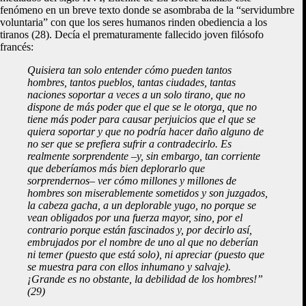
fenómeno en un breve texto donde se asombraba de la “servidumbre
voluntaria” con que los seres humanos rinden obediencia a los
tiranos (28). Decía el prematuramente fallecido joven filósofo
francés:
Quisiera tan solo entender cómo pueden tantos
hombres, tantos pueblos, tantas ciudades, tantas
naciones soportar a veces a un solo tirano, que no
dispone de más poder que el que se le otorga, que no
tiene más poder para causar perjuicios que el que se
quiera soportar y que no podría hacer daño alguno de
no ser que se prefiera sufrir a contradecirlo. Es
realmente sorprendente –y, sin embargo, tan corriente
que deberíamos más bien deplorarlo que
sorprendernos– ver cómo millones y millones de
hombres son miserablemente sometidos y son juzgados,
la cabeza gacha, a un deplorable yugo, no porque se
vean obligados por una fuerza mayor, sino, por el
contrario porque están fascinados y, por decirlo así,
embrujados por el nombre de uno al que no deberían
ni temer (puesto que está solo), ni apreciar (puesto que
se muestra para con ellos inhumano y salvaje).
¡Grande es no obstante, la debilidad de los hombres!”
(29)