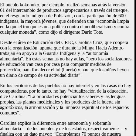
El pueblo kokonuko, por ejemplo, realizó semanas atrás la versión
61 del intercambio de productos agropecuarios a través del trueque,
en el resguardo indígena de Poblazón, con la participación de 600
indígenas, la mayoría jóvenes, que defienden una “economía limpia
en la que el trueque es una política contra el neoliberalismo y contra
cualquier moneda”, como dijo el dirigente Darío Tote.
Desde el área de Educación del CRIC, Carolina Cruz, que coopera
con la organización, apunta que durante la Minga Hacia Adentro
trabajan en apoyo a la Guardia Indígena y la “autonomía
alimentaria”. En estas semanas no hay aulas, “pero los socializadores
de educación van casa por casa para compartir medidas de
protección, para fortalecer el tul (huerta) y para que los niños lleven
un diario de campo de su actividad diaria”.
En los territorios de los pueblos no hay internet y en las casas no hay
computadoras, por lo tanto, no hay “virtualización de la educación,
dice Carolina. “La prioridad es potenciar los saberes y las lenguas
propias, las plantas medicinales y los productos de la huerta sin
agrotóxicos, la armonización y la limpieza espiritual de los espacios
comunes”.
Carolina explica la diferencia entre autonomía y soberanía
alimentaria —de los pueblos y de los estados, respectivamente— y
finaliza con un dato mayor: “Controlamos 70 puntos de nuestra