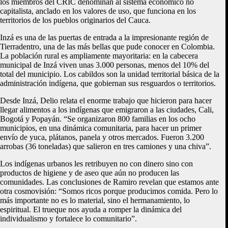
los miembros del CRIC denominan al sistema económico no
capitalista, anclado en los valores de uso, que funciona en los
territorios de los pueblos originarios del Cauca.
Inzá es una de las puertas de entrada a la impresionante región de
Tierradentro, una de las más bellas que pude conocer en Colombia.
La población rural es ampliamente mayoritaria: en la cabecera
municipal de Inzá viven unas 3.000 personas, menos del 10% del
total del municipio. Los cabildos son la unidad territorial básica de la
administración indígena, que gobiernan sus resguardos o territorios.
Desde Inzá, Delio relata el enorme trabajo que hicieron para hacer
llegar alimentos a los indígenas que emigraron a las ciudades, Cali,
Bogotá y Popayán. “Se organizaron 800 familias en los ocho
municipios, en una dinámica comunitaria, para hacer un primer
envío de yuca, plátanos, panela y otros mercados. Fueron 3.200
arrobas (36 toneladas) que salieron en tres camiones y una chiva”.
Los indígenas urbanos les retribuyen no con dinero sino con
productos de higiene y de aseo que aún no producen las
comunidades. Las conclusiones de Ramiro revelan que estamos ante
otra cosmovisión: “Somos ricos porque producimos comida. Pero lo
más importante no es lo material, sino el hermanamiento, lo
espiritual. El trueque nos ayuda a romper la dinámica del
individualismo y fortalece lo comunitario”.