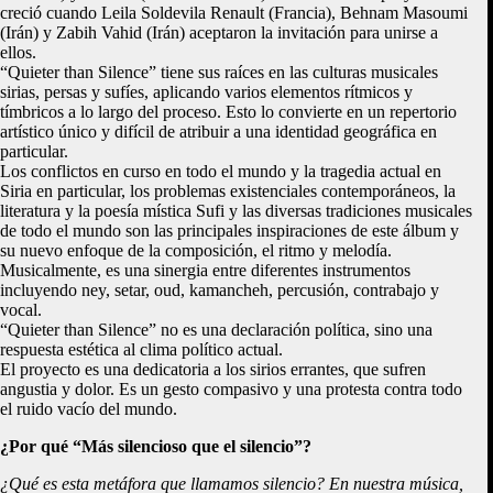
creció cuando Leila Soldevila Renault (Francia), Behnam Masoumi
(Irán) y Zabih Vahid (Irán) aceptaron la invitación para unirse a
ellos.
“Quieter than Silence” tiene sus raíces en las culturas musicales
sirias, persas y sufíes, aplicando varios elementos rítmicos y
tímbricos a lo largo del proceso. Esto lo convierte en un repertorio
artístico único y difícil de atribuir a una identidad geográfica en
particular.
Los conflictos en curso en todo el mundo y la tragedia actual en
Siria en particular, los problemas existenciales contemporáneos, la
literatura y la poesía mística Sufi y las diversas tradiciones musicales
de todo el mundo son las principales inspiraciones de este álbum y
su nuevo enfoque de la composición, el ritmo y melodía.
Musicalmente, es una sinergia entre diferentes instrumentos
incluyendo ney, setar, oud, kamancheh, percusión, contrabajo y
vocal.
“Quieter than Silence” no es una declaración política, sino una
respuesta estética al clima político actual.
El proyecto es una dedicatoria a los sirios errantes, que sufren
angustia y dolor. Es un gesto compasivo y una protesta contra todo
el ruido vacío del mundo.
¿Por qué “Más silencioso que el silencio”?
¿Qué es esta metáfora que llamamos silencio? En nuestra música,