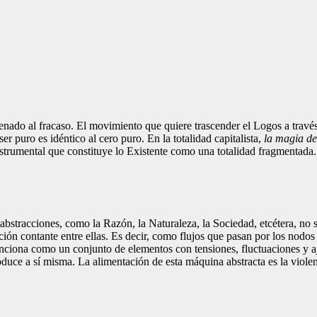
enado al fracaso. El movimiento que quiere trascender el Logos a través 
r puro es idéntico al cero puro. En la totalidad capitalista,
la magia de
 instrumental que constituye lo Existente como una totalidad fragmentada
 abstracciones, como la Razón, la Naturaleza, la Sociedad, etcétera, no
ón contante entre ellas. Es decir, como flujos que pasan por los nodo
unciona como un conjunto de elementos con tensiones, fluctuaciones y aj
ce a sí misma. La alimentación de esta máquina abstracta es la violen