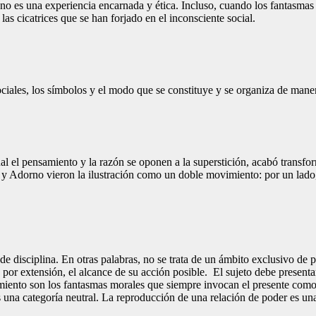
 no es una experiencia encarnada y ética. Incluso, cuando los fantasma
las cicatrices que se han forjado en el inconsciente social.
iales, los símbolos y el modo que se constituye y se organiza de maner
cual el pensamiento y la razón se oponen a la superstición, acabó transf
 Adorno vieron la ilustración como un doble movimiento: por un lado, c
 de disciplina. En otras palabras, no se trata de un ámbito exclusivo de
 y, por extensión, el alcance de su acción posible. El sujeto debe prese
ejamiento son los fantasmas morales que siempre invocan el presente com
es una categoría neutral. La reproducción de una relación de poder es 