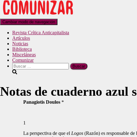
Cambiar modo de navegación
Revista Crítica Anticapitalista
Artículos
Noticias
Biblioteca
Misceláneas
Comunizar
Notas de cuaderno azul so
Panagiotis Doulos
*
1
La perspectiva de que el
Logos
(Razón) es responsable de l