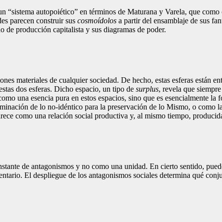
 “sistema autopoiético” en términos de Maturana y Varela, que como 
des parecen construir sus
cosmoídolos
a partir del ensamblaje de sus f
o de producción capitalista y sus diagramas de poder.
iones materiales de cualquier sociedad. De hecho, estas esferas están en
stas dos esferas. Dicho espacio, un tipo de
surplus
, revela que siempr
omo una esencia pura en estos espacios, sino que es esencialmente la f
liminación de lo no-idéntico para la preservación de lo Mismo, o como 
parece como una relación social productiva y, al mismo tiempo, producid
onstante de antagonismos y no como una unidad. En cierto sentido, pu
ntario. El despliegue de los antagonismos sociales determina qué conj