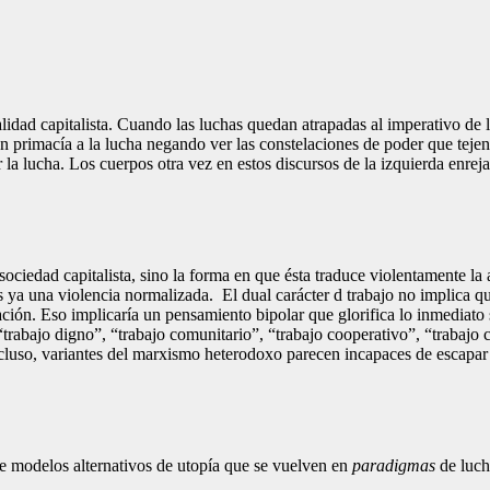
lidad capitalista. Cuando las luchas quedan atrapadas al imperativo de 
e dan primacía a la lucha negando ver las constelaciones de poder que tej
 la lucha. Los cuerpos otra vez en estos discursos de la izquierda enrejan
sociedad capitalista, sino la forma en que ésta traduce violentamente la
s ya una violencia normalizada. El dual carácter d trabajo no implica 
ión. Eso implicaría un pensamiento bipolar que glorifica lo inmediato s
a “trabajo digno”, “trabajo comunitario”, “trabajo cooperativo”, “trabajo 
ncluso, variantes del marxismo heterodoxo parecen incapaces de escapar 
 de modelos alternativos de utopía que se vuelven en
paradigmas
de luch