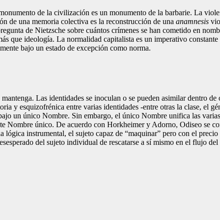
onumento de la civilización es un monumento de la barbarie. La violenci
ción de una memoria colectiva es la reconstrucción de una
anamnesis
vio
a pregunta de Nietzsche sobre cuántos crímenes se han cometido en nomb
más que ideología. La normalidad capitalista es un imperativo constante
antemente bajo un estado de excepción como norma.
 mantenga. Las identidades se inoculan o se pueden asimilar dentro de 
ria y esquizofrénica entre varias identidades -entre otras la clase, el gén
 bajo un único Nombre. Sin embargo, el único Nombre unifica las varias
ste Nombre único. De acuerdo con Horkheimer y Adorno, Odiseo se conv
la lógica instrumental, el sujeto capaz de “maquinar” pero con el precio 
desesperado del sujeto individual de rescatarse a sí mismo en el flujo de