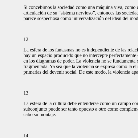
Si concebimos la sociedad como una máquina viva, como un
articulación de su “sistema nervioso”, entonces las socieda
parece sospechosa como universalización del ideal del mod
12
La esfera de los fantasmas no es independiente de las relac
hay un espacio producido que no intercepte perfectamente e
en los diagramas de poder. La violencia no se fundamenta c
fragmentada. Ya sea que la violencia se expresa como la e
primarias del devenir social. De este modo, la violencia a
13
La esfera de la cultura debe entenderse como un campo c
subconjunto puede ser tanto opuesto a otro como compleme
cabo su montaje.
14