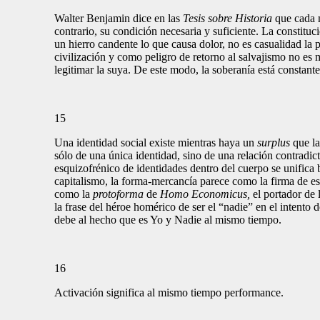
Walter Benjamin dice en las
Tesis sobre Historia
que cada m
contrario, su condición necesaria y suficiente. La constitu
un hierro candente lo que causa dolor, no es casualidad l
civilización y como peligro de retorno al salvajismo no es 
legitimar la suya. De este modo, la soberanía está const
15
Una identidad social existe mientras haya un
surplus
que la
sólo de una única identidad, sino de una relación contradicto
esquizofrénico de identidades dentro del cuerpo se unifica
capitalismo, la forma-mercancía parece como la firma de e
como la
protoforma
de
Homo Economicus,
el portador de 
la frase del héroe homérico de ser el “nadie” en el intento 
debe al hecho que es Yo y Nadie al mismo tiempo.
16
Activación significa al mismo tiempo performance.