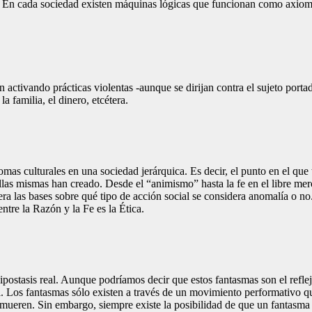
 En cada sociedad existen máquinas lógicas que funcionan como axiomas
activando prácticas violentas -aunque se dirijan contra el sujeto portado
 la familia, el dinero, etcétera.
iomas culturales en una sociedad jerárquica. Es decir, el punto en el que
llas mismas han creado. Desde el “animismo” hasta la fe en el libre mer
a las bases sobre qué tipo de acción social se considera anomalía o no
ntre la Razón y la Fe es la Ética.
ipostasis real. Aunque podríamos decir que estos fantasmas son el refle
l. Los fantasmas sólo existen a través de un movimiento performativo qu
e mueren. Sin embargo, siempre existe la posibilidad de que un fantasm