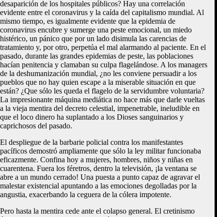
desaparición de los hospitales públicos? Hay una correlación
evidente entre el coronavirus y la caída del capitalismo mundial. Al
mismo tiempo, es igualmente evidente que la epidemia de
coronavirus encubre y sumerge una peste emocional, un miedo
histérico, un pánico que por un lado disimula las carencias de
tratamiento y, por otro, perpetúa el mal alarmando al paciente. En el
pasado, durante las grandes epidemias de peste, las poblaciones
hacían penitencia y clamaban su culpa flagelándose. A los managers
de la deshumanización mundial, ¿no les conviene persuadir a los
pueblos que no hay quien escape a la miserable situación en que
están? ¿Que sólo les queda el flagelo de la servidumbre voluntaria?
La impresionante máquina mediática no hace más que darle vueltas
a la vieja mentira del decreto celestial, impenetrable, ineludible en
que el loco dinero ha suplantado a los Dioses sanguinarios y
caprichosos del pasado.
El despliegue de la barbarie policial contra los manifestantes
pacíficos demostró ampliamente que sólo la ley militar funcionaba
eficazmente. Confina hoy a mujeres, hombres, niños y niñas en
cuarentena. Fuera los féretros, dentro la televisión, ¡la ventana se
abre a un mundo cerrado! Una puesta a punto capaz de agravar el
malestar existencial apuntando a las emociones degolladas por la
angustia, exacerbando la ceguera de la cólera impotente.
Pero hasta la mentira cede ante el colapso general. El cretinismo