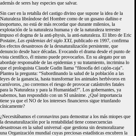
además de seres hay especies que salvar.
Sin caer en la retahíla del castigo divino que supone la idea de la
Naturaleza librándose del Hombre como de un gusano dañino e
inoportuno, no está de más recordar que durante milenios, la
explotación de la naturaleza humana y de la naturaleza terrestre
impuso el dogma de la anti-physis, la anti-naturaleza. El libro de Eric
Postaire,
Las epidemias del siglo XXI
, publicado en 1997, confirma
los efectos desastrosos de la desnaturalización persistente, que
denuncio desde hace décadas. Evocando el drama desde el punto de
vista científico, él mismo puede provocarlos. En su alegato por un
abordaje responsable de las epidemias y su tratamiento, incrimina lo
que el prologuista Claude Gudin llama “filosofía del cajón-caja”.
Plantea la pregunta: “Subordinando la salud de la población a las
leyes de la ganancia, hasta transformar los animales herbívoros en
carnívoros, ¿no corremos el riesgo de provocar catástrofes fatales
para la Naturaleza y para la Humanidad?”. Los gobernantes, ya
sabemos, han respondido con un SI unánime. ¿Qué importancia
tiene ya que el NO de los intereses financieros sigue triunfando
cínicamente?
¿Necesitábamos el coronavirus para demostrar a los más miopes que
la desnaturalización por la rentabilidad tiene consecuencias
desastrosas en la salud universal -que gestiona sin desmoralizarse
una Organización mundial cuyas preciosas estadísticas encubren la