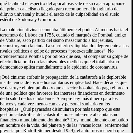
qué facilidad el espectro del apocalipsis sale de su caja a apropiarse
del primer cataclismo llegado para recomponer el imaginario del
diluvio universal y hundir el arado de la culpabilidad en el suelo
estéril de Sodoma y Gomorra.
La maldición divina secundaba útilmente el poder. Al menos hasta el
terremoto de Lisboa en 1755, cuando el marqués de Pombal, amigo
de Voltaire, sacó partido del sismo masacrando a los jesuitas,
reconstruyendo la ciudad a su criterio y liquidando alegremente a sus
rivales políticos a golpe de procesos “proto-estalinianos”. No
ofenderemos a Pombal, por odioso que sea, al comparar su golpe de
efecto dictatorial con las miserables medidas que el totalitarismo
democrático aplica mundialmente a la epidemia de coronavirus.
¡Qué cinismo atribuir la propagación de la catástrofe a la deplorable
insuficiencia de los medios sanitarios empleados! Hace décadas que
se destruye el bien público y que el sector hospitalario paga el precio
de una política que favorece los intereses financieros en detrimento
de la salud de los ciudadanos. Siempre hay más dinero para los
bancos y cada vez menos camas y personal sanitario en los
hospitales. ¿Qué payasadas disimularan por más tiempo que esta
gestión catastrófica del catastrofismo es inherente al capitalismo
financiero mundialmente dominante? Hoy, mundialmente combatido
en nombre de la vida, del planeta y de las “vacas locas” (enfermedad
prevista por Rudolf Steiner desde 1929), el autor nos recuerda que