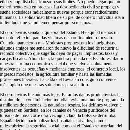
ético y populista ha alcanzado sus límites. No puede negar que un
experimento está en proceso. La desobediencia civil se propaga y
sueña sociedades radicalmente nuevas porque (son) radicalmente
humanas. La solidaridad libera de su piel de cordero individualista a
individuos que ya no temen pensar por sí mismos.
El coronavirus señala la quiebra del Estado. He aquí al menos un
tema de reflexión para las víctimas del confinamiento forzado.
Cuando aparecieron mis Modestas propuestas a los huelguistas,
algunos amigos me señalaron de nuevo la dificultad de recurrir al
rechazo colectivo que sugería: dejar de pagar impuestos, taxas y
cargas fiscales. Ahora bien, la quiebra probada del Estado-estafador
muestra la ruina económica y social que vuelve absolutamente
insolventes las pequeñas y medianas empresas, el comercio local, los
ingresos modestos, la agricultura familiar y hasta las llamadas
profesiones liberales. La caída del Leviatán consiguió convencer
más rápido que nuestras soluciones para abatirlo.
El coronavirus fue aún más lejos. Parar los daños productivistas ha
disminuido la contaminación mundial, evita una muerte programada
a millones de personas, la naturaleza respira, los delfines vuelven a
juguetear en Sardeña, en los canales de Venecia purificados del
turismo de masa corre otra vez agua clara, la bolsa se derrumba.
España decide nacionalizar los hospitales privados, como si
redescubriera la seguridad social, como si el Estado se acordara del