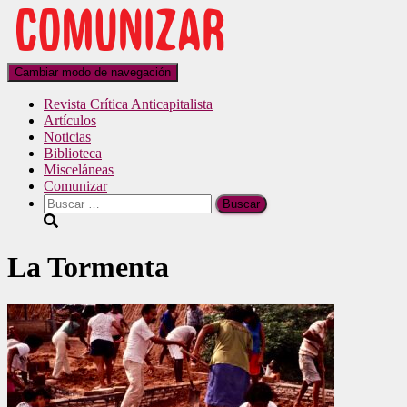
Cambiar modo de navegación
Revista Crítica Anticapitalista
Artículos
Noticias
Biblioteca
Misceláneas
Comunizar
La Tormenta