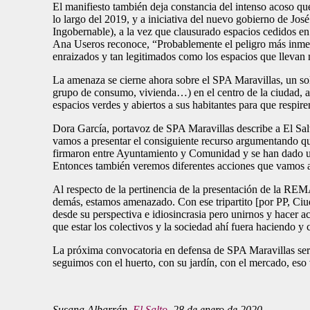
El manifiesto también deja constancia del intenso acoso que
lo largo del 2019, y a iniciativa del nuevo gobierno de Jos
Ingobernable), a la vez que clausurado espacios cedidos en
Ana Useros reconoce, “Probablemente el peligro más inmedi
enraizados y tan legitimados como los espacios que llevan
La amenaza se cierne ahora sobre el SPA Maravillas, un sol
grupo de consumo, vivienda…) en el centro de la ciudad, a 
espacios verdes y abiertos a sus habitantes para que respire
Dora García, portavoz de SPA Maravillas describe a El Salt
vamos a presentar el consiguiente recurso argumentando 
firmaron entre Ayuntamiento y Comunidad y se han dado un p
Entonces también veremos diferentes acciones que vamos 
Al respecto de la pertinencia de la presentación de la REMA
demás, estamos amenazado. Con ese tripartito [por PP, Ciu
desde su perspectiva e idiosincrasia pero unirnos y hace
que estar los colectivos y la sociedad ahí fuera haciendo y
La próxima convocatoria en defensa de SPA Maravillas será 
seguimos con el huerto, con su jardín, con el mercado, eso 
Susana Albarrán,
El Salto
, 28 de enero de 2020