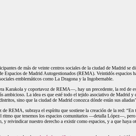
icipantes de más de veinte centros sociales de la ciudad de Madrid se d
d de Espacios de Madrid Autogestionados (REMA). Veintidós espacios h
s sociales emblemáticos como La Dragona y la Ingobernable.
ra Karakola y coportavoz de REMA—, hay un precedente, la red de esp
ás ambicioso. La idea es que esté todo el tejido asociativo de Madrid y
istritos, sino que la ciudad de Madrid conozca dónde están sus aliadas
 de REMA, subraya el espíritu que sostiene la creación de la red: “En t
l ritmo que tenemos los espacios comunitarios —detalla López—, pero la
y reivindicar nuestro derecho a existir como espacios, y a que haya otr