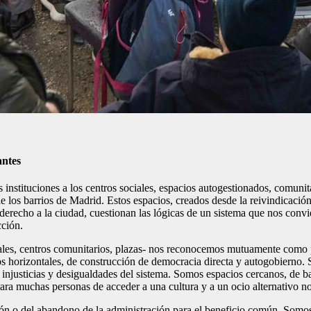
antes
s instituciones a los centros sociales, espacios autogestionados, comun
e los barrios de Madrid. Estos espacios, creados desde la reivindicaci
erecho a la ciudad, cuestionan las lógicas de un sistema que nos convie
cción.
nales, centros comunitarios, plazas- nos reconocemos mutuamente como p
s horizontales, de construcción de democracia directa y autogobierno.
 injusticias y desigualdades del sistema. Somos espacios cercanos, de ba
para muchas personas de acceder a una cultura y a un ocio alternativo no
ión o del abandono de la administración para el beneficio común. Somo