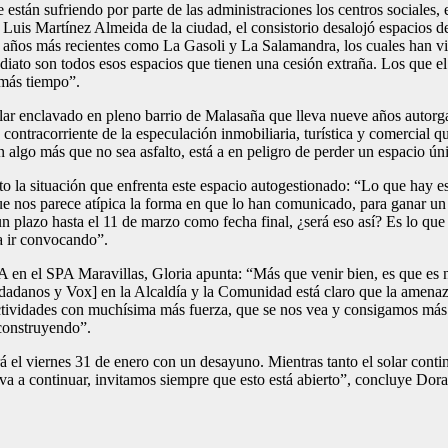
 están sufriendo por parte de las administraciones los centros sociales
é Luis Martínez Almeida de la ciudad, el consistorio desalojó espacios 
 años más recientes como La Gasoli y La Salamandra, los cuales han vis
ato son todos esos espacios que tienen una cesión extraña. Los que el 
 más tiempo”.
ar enclavado en pleno barrio de Malasaña que lleva nueve años autorgani
contracorriente de la especulación inmobiliaria, turística y comercial
n algo más que no sea asfalto, está a en peligro de perder un espacio ún
o la situación que enfrenta este espacio autogestionado: “Lo que hay es
que nos parece atípica la forma en que lo han comunicado, para ganar
lazo hasta el 11 de marzo como fecha final, ¿será eso así? Es lo que es
a ir convocando”.
 en el SPA Maravillas, Gloria apunta: “Más que venir bien, es que es ne
dadanos y Vox] en la Alcaldía y la Comunidad está claro que la amena
r actividades con muchísima más fuerza, que se nos vea y consigamos m
 construyendo”.
el viernes 31 de enero con un desayuno. Mientras tanto el solar contin
va a continuar, invitamos siempre que esto está abierto”, concluye Dora