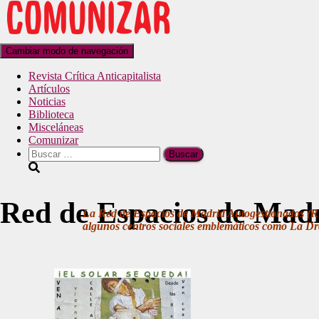
Cambiar modo de navegación
Revista Crítica Anticapitalista
Artículos
Noticias
Biblioteca
Misceláneas
Comunizar
Red de Espacios de Madr
La Red de Espacios de Madrid Autogestionados (REM
algunos centros sociales emblemáticos como La Dr