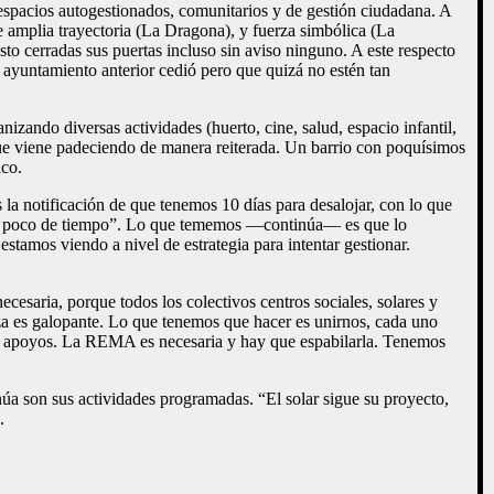
, espacios autogestionados, comunitarios y de gestión ciudadana. A
de amplia trayectoria (La Dragona), y fuerza simbólica (La
to cerradas sus puertas incluso sin aviso ninguno. A este respecto
ayuntamiento anterior cedió pero que quizá no estén tan
zando diversas actividades (huerto, cine, salud, espacio infantil,
 que viene padeciendo de manera reiterada. Un barrio con poquísimos
ico.
 la notificación de que tenemos 10 días para desalojar, con lo que
 un poco de tiempo”. Lo que tememos —continúa— es que lo
tamos viendo a nivel de estrategia para intentar gestionar.
cesaria, porque todos los colectivos centros sociales, solares y
za es galopante. Lo que tenemos que hacer es unirnos, cada uno
ás apoyos. La REMA es necesaria y hay que espabilarla. Tenemos
úa son sus actividades programadas. “El solar sigue su proyecto,
.