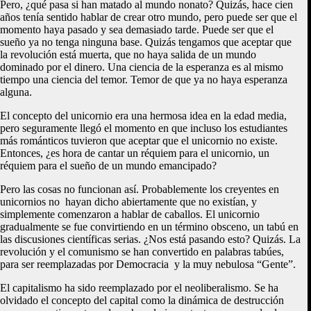
Pero, ¿qué pasa si han matado al mundo nonato? Quizás, hace cien
años tenía sentido hablar de crear otro mundo, pero puede ser que el
momento haya pasado y sea demasiado tarde. Puede ser que el
sueño ya no tenga ninguna base. Quizás tengamos que aceptar que
la revolución está muerta, que no haya salida de un mundo
dominado por el dinero. Una ciencia de la esperanza es al mismo
tiempo una ciencia del temor. Temor de que ya no haya esperanza
alguna.
El concepto del unicornio era una hermosa idea en la edad media,
pero seguramente llegó el momento en que incluso los estudiantes
más románticos tuvieron que aceptar que el unicornio no existe.
Entonces, ¿es hora de cantar un réquiem para el unicornio, un
réquiem para el sueño de un mundo emancipado?
Pero las cosas no funcionan así. Probablemente los creyentes en
unicornios no hayan dicho abiertamente que no existían, y
simplemente comenzaron a hablar de caballos. El unicornio
gradualmente se fue convirtiendo en un término obsceno, un tabú en
las discusiones científicas serias. ¿Nos está pasando esto? Quizás. La
revolución y el comunismo se han convertido en palabras tabúes,
para ser reemplazadas por Democracia y la muy nebulosa “Gente”.
El capitalismo ha sido reemplazado por el neoliberalismo. Se ha
olvidado el concepto del capital como la dinámica de destrucción