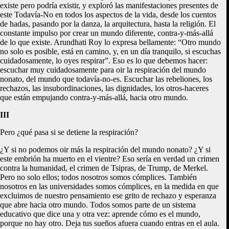
existe pero podría existir, y exploró las manifestaciones presentes de
este Todavía-No en todos los aspectos de la vida, desde los cuentos
de hadas, pasando por la danza, la arquitectura, hasta la religión. El
constante impulso por crear un mundo diferente, contra-y-más-allá
de lo que existe. Arundhati Roy lo expresa bellamente: “Otro mundo
no solo es posible, está en camino, y, en un día tranquilo, si escuchas
cuidadosamente, lo oyes respirar”. Eso es lo que debemos hacer:
escuchar muy cuidadosamente para oir la respiración del mundo
nonato, del mundo que todavía-no-es. Escuchar las rebeliones, los
rechazos, las insubordinaciones, las dignidades, los otros-haceres
que están empujando contra-y-más-allá, hacia otro mundo.
III
Pero ¿qué pasa si se detiene la respiración?
¿Y si no podemos oir más la respiración del mundo nonato? ¿Y si
este embrión ha muerto en el vientre? Eso sería en verdad un crimen
contra la humanidad, el crimen de Tsipras, de Trump, de Merkel.
Pero no solo ellos; todos nosotros somos cómplices. También
nosotros en las universidades somos cómplices, en la medida en que
excluimos de nuestro pensamiento ese grito de rechazo y esperanza
que abre hacia otro mundo. Todos somos parte de un sistema
educativo que dice una y otra vez: aprende cómo es el mundo,
porque no hay otro. Deja tus sueños afuera cuando entras en el aula.