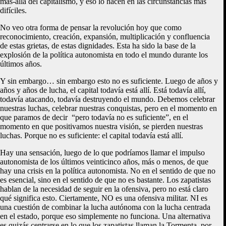
más-allá del capitalismo, y eso lo hacen en las circunstancias más
difíciles.
No veo otra forma de pensar la revolución hoy que como
reconocimiento, creación, expansión, multiplicación y confluencia
de estas grietas, de estas dignidades. Esta ha sido la base de la
explosión de la política autonomista en todo el mundo durante los
últimos años.
Y sin embargo… sin embargo esto no es suficiente. Luego de años y
años y años de lucha, el capital todavía está allí. Está todavía allí,
todavía atacando, todavía destruyendo el mundo. Debemos celebrar
nuestras luchas, celebrar nuestras conquistas, pero en el momento en
que paramos de decir “pero todavía no es suficiente”, en el
momento en que positivamos nuestra visión, se pierden nuestras
luchas. Porque no es suficiente: el capital todavía está allí.
Hay una sensación, luego de lo que podríamos llamar el impulso
autonomista de los últimos veinticinco años, más o menos, de que
hay una crisis en la política autonomista. No en el sentido de que no
es esencial, sino en el sentido de que no es bastante. Los zapatistas
hablan de la necesidad de seguir en la ofensiva, pero no está claro
qué significa esto. Ciertamente, NO es una ofensiva militar. NI es
una cuestión de combinar la lucha autónoma con la lucha centrada
en el estado, porque eso simplemente no funciona. Una alternativa
es quizás centrarse en lo que los zapatistas llaman la Tormenta, por