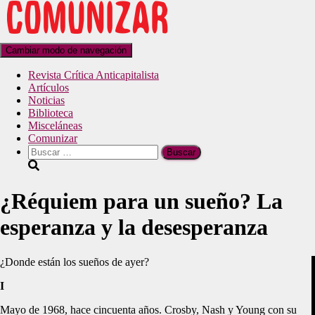
Cambiar modo de navegación
Revista Crítica Anticapitalista
Artículos
Noticias
Biblioteca
Misceláneas
Comunizar
¿Réquiem para un sueño? La
esperanza y la desesperanza
¿Donde están los sueños de ayer?
I
Mayo de 1968, hace cincuenta años. Crosby, Nash y Young con su