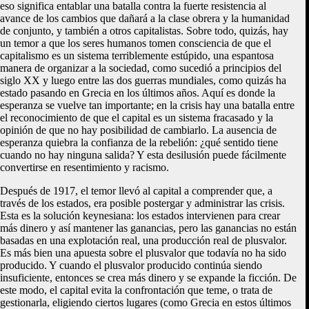
eso significa entablar una batalla contra la fuerte resistencia al
avance de los cambios que dañará a la clase obrera y la humanidad
de conjunto, y también a otros capitalistas. Sobre todo, quizás, hay
un temor a que los seres humanos tomen consciencia de que el
capitalismo es un sistema terriblemente estúpido, una espantosa
manera de organizar a la sociedad, como sucedió a principios del
siglo XX y luego entre las dos guerras mundiales, como quizás ha
estado pasando en Grecia en los últimos años. Aquí es donde la
esperanza se vuelve tan importante; en la crisis hay una batalla entre
el reconocimiento de que el capital es un sistema fracasado y la
opinión de que no hay posibilidad de cambiarlo. La ausencia de
esperanza quiebra la confianza de la rebelión: ¿qué sentido tiene
cuando no hay ninguna salida? Y esta desilusión puede fácilmente
convertirse en resentimiento y racismo.
Después de 1917, el temor llevó al capital a comprender que, a
través de los estados, era posible postergar y administrar las crisis.
Esta es la solución keynesiana: los estados intervienen para crear
más dinero y así mantener las ganancias, pero las ganancias no están
basadas en una explotación real, una producción real de plusvalor.
Es más bien una apuesta sobre el plusvalor que todavía no ha sido
producido. Y cuando el plusvalor producido continúa siendo
insuficiente, entonces se crea más dinero y se expande la ficción. De
este modo, el capital evita la confrontación que teme, o trata de
gestionarla, eligiendo ciertos lugares (como Grecia en estos últimos