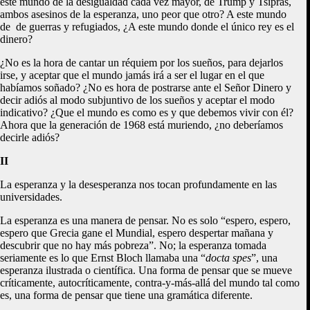
este mundo de la desigualdad cada vez mayor, de Trump y Tsipras,
ambos asesinos de la esperanza, uno peor que otro? A este mundo
de de guerras y refugiados, ¿A este mundo donde el único rey es el
dinero?
¿No es la hora de cantar un réquiem por los sueños, para dejarlos
irse, y aceptar que el mundo jamás irá a ser el lugar en el que
habíamos soñado? ¿No es hora de postrarse ante el Señor Dinero y
decir adiós al modo subjuntivo de los sueños y aceptar el modo
indicativo? ¿Que el mundo es como es y que debemos vivir con él?
Ahora que la generación de 1968 está muriendo, ¿no deberíamos
decirle adiós?
II
La esperanza y la desesperanza nos tocan profundamente en las
universidades.
La esperanza es una manera de pensar. No es solo “espero, espero,
espero que Grecia gane el Mundial, espero despertar mañana y
descubrir que no hay más pobreza”. No; la esperanza tomada
seriamente es lo que Ernst Bloch llamaba una “
docta spes
”, una
esperanza ilustrada o científica. Una forma de pensar que se mueve
críticamente, autocríticamente, contra-y-más-allá del mundo tal como
es, una forma de pensar que tiene una gramática diferente.