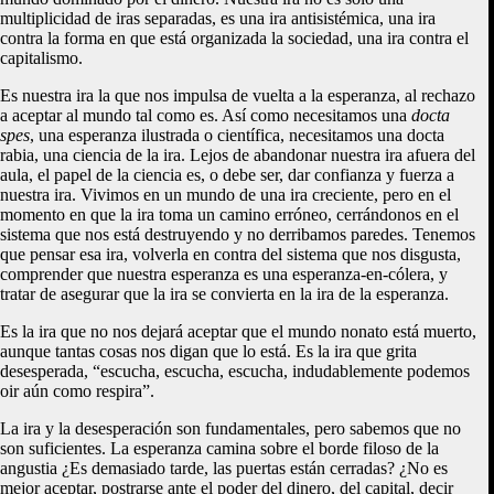
multiplicidad de iras separadas, es una ira antisistémica, una ira
contra la forma en que está organizada la sociedad, una ira contra el
capitalismo.
Es nuestra ira la que nos impulsa de vuelta a la esperanza, al rechazo
a aceptar al mundo tal como es. Así como necesitamos una
docta
spes
, una esperanza ilustrada o científica, necesitamos una docta
rabia, una ciencia de la ira. Lejos de abandonar nuestra ira afuera del
aula, el papel de la ciencia es, o debe ser, dar confianza y fuerza a
nuestra ira. Vivimos en un mundo de una ira creciente, pero en el
momento en que la ira toma un camino erróneo, cerrándonos en el
sistema que nos está destruyendo y no derribamos paredes. Tenemos
que pensar esa ira, volverla en contra del sistema que nos disgusta,
comprender que nuestra esperanza es una esperanza-en-cólera, y
tratar de asegurar que la ira se convierta en la ira de la esperanza.
Es la ira que no nos dejará aceptar que el mundo nonato está muerto,
aunque tantas cosas nos digan que lo está. Es la ira que grita
desesperada, “escucha, escucha, escucha, indudablemente podemos
oir aún como respira”.
La ira y la desesperación son fundamentales, pero sabemos que no
son suficientes. La esperanza camina sobre el borde filoso de la
angustia ¿Es demasiado tarde, las puertas están cerradas? ¿No es
mejor aceptar, postrarse ante el poder del dinero, del capital, decir