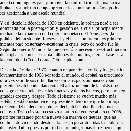
años) como lugares para promover la confrontación de una forma
limitada y al mismo tiempo aprender lecciones sobre cómo podría
ser gestionada a una escala mundial.
Y así, desde la década de 1930 en adelante, la política pasó a ser
dominada por la postergación-y-gestión de la crisis, principalmente
mediante la expansión de la oferta monetaria. El
New Deal
[la
política del presidente Roosevelt] y el fascismo fueron los primeros
intentos para postergar-y-gestionar la crisis, pero de hecho fue la
Segunda Guerra Mundial la que ofreció la necesaria reestructuración
del capital, y con sus setenta millones de muertos, creó la base para
la denominada “edad dorada” del capitalismo.
Desde la década de 1970, cuando reapareció la crisis, y luego de los
levantamientos de 1968 por todo el mundo, el capital ha procurado
otra vez salir de sus dificultades con la expansión masiva y sin
precedentes del endeudamiento. El aplazamiento de la crisis trae
consigo el crecimiento de las finanzas y de los bancos, pero también
grandes costos y riesgos. Todo el sistema se vuelve mucho más
volátil, y está constantemente presente el temor de que la burbuja
creciente del endeudamiento, es decir, del capital ficticio, pueda
colapsar. Todo el sistema estuvo a punto de venirse abajo en 2008,
pero fue rescatado por una nueva ola masiva de deudas, que ha
continuado creciendo desde entonces, a pesar de todas las políticas
de austeridad impuestas por todo el mundo, y más ferozmente aquí