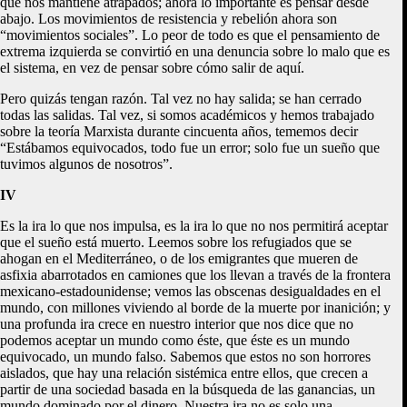
que nos mantiene atrapados; ahora lo importante es pensar desde
abajo. Los movimientos de resistencia y rebelión ahora son
“movimientos sociales”. Lo peor de todo es que el pensamiento de
extrema izquierda se convirtió en una denuncia sobre lo malo que es
el sistema, en vez de pensar sobre cómo salir de aquí.
Pero quizás tengan razón. Tal vez no hay salida; se han cerrado
todas las salidas. Tal vez, si somos académicos y hemos trabajado
sobre la teoría Marxista durante cincuenta años, tememos decir
“Estábamos equivocados, todo fue un error; solo fue un sueño que
tuvimos algunos de nosotros”.
IV
Es la ira lo que nos impulsa, es la ira lo que no nos permitirá aceptar
que el sueño está muerto. Leemos sobre los refugiados que se
ahogan en el Mediterráneo, o de los emigrantes que mueren de
asfixia abarrotados en camiones que los llevan a través de la frontera
mexicano-estadounidense; vemos las obscenas desigualdades en el
mundo, con millones viviendo al borde de la muerte por inanición; y
una profunda ira crece en nuestro interior que nos dice que no
podemos aceptar un mundo como éste, que éste es un mundo
equivocado, un mundo falso. Sabemos que estos no son horrores
aislados, que hay una relación sistémica entre ellos, que crecen a
partir de una sociedad basada en la búsqueda de las ganancias, un
mundo dominado por el dinero. Nuestra ira no es solo una