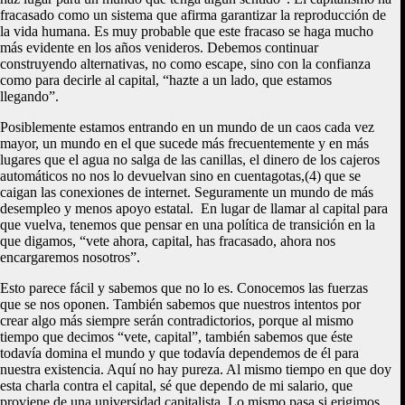
fracasado como un sistema que afirma garantizar la reproducción de
la vida humana. Es muy probable que este fracaso se haga mucho
más evidente en los años venideros. Debemos continuar
construyendo alternativas, no como escape, sino con la confianza
como para decirle al capital, “hazte a un lado, que estamos
llegando”.
Posiblemente estamos entrando en un mundo de un caos cada vez
mayor, un mundo en el que sucede más frecuentemente y en más
lugares que el agua no salga de las canillas, el dinero de los cajeros
automáticos no nos lo devuelvan sino en cuentagotas,(4) que se
caigan las conexiones de internet. Seguramente un mundo de más
desempleo y menos apoyo estatal. En lugar de llamar al capital para
que vuelva, tenemos que pensar en una política de transición en la
que digamos, “vete ahora, capital, has fracasado, ahora nos
encargaremos nosotros”.
Esto parece fácil y sabemos que no lo es. Conocemos las fuerzas
que se nos oponen. También sabemos que nuestros intentos por
crear algo más siempre serán contradictorios, porque al mismo
tiempo que decimos “vete, capital”, también sabemos que éste
todavía domina el mundo y que todavía dependemos de él para
nuestra existencia. Aquí no hay pureza. Al mismo tiempo en que doy
esta charla contra el capital, sé que dependo de mi salario, que
proviene de una universidad capitalista. Lo mismo pasa si erigimos