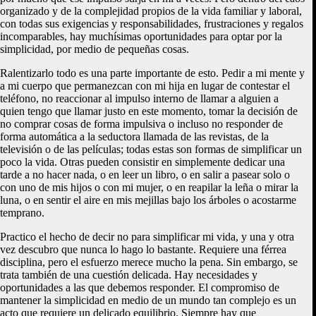
organizado y de la complejidad propios de la vida familiar y laboral,
con todas sus exigencias y responsabilidades, frustraciones y regalos
incomparables, hay muchísimas oportunidades para optar por la
simplicidad, por medio de pequeñas cosas.
Ralentizarlo todo es una parte importante de esto. Pedir a mi mente y
a mi cuerpo que permanezcan con mi hija en lugar de contestar el
teléfono, no reaccionar al impulso interno de llamar a alguien a
quien tengo que llamar justo en este momento, tomar la decisión de
no comprar cosas de forma impulsiva o incluso no responder de
forma automática a la seductora llamada de las revistas, de la
televisión o de las películas; todas estas son formas de simplificar un
poco la vida. Otras pueden consistir en simplemente dedicar una
tarde a no hacer nada, o en leer un libro, o en salir a pasear solo o
con uno de mis hijos o con mi mujer, o en reapilar la leña o mirar la
luna, o en sentir el aire en mis mejillas bajo los árboles o acostarme
temprano.
Practico el hecho de decir no para simplificar mi vida, y una y otra
vez descubro que nunca lo hago lo bastante. Requiere una férrea
disciplina, pero el esfuerzo merece mucho la pena. Sin embargo, se
trata también de una cuestión delicada. Hay necesidades y
oportunidades a las que debemos responder. El compromiso de
mantener la simplicidad en medio de un mundo tan complejo es un
acto que requiere un delicado equilibrio. Siempre hay que