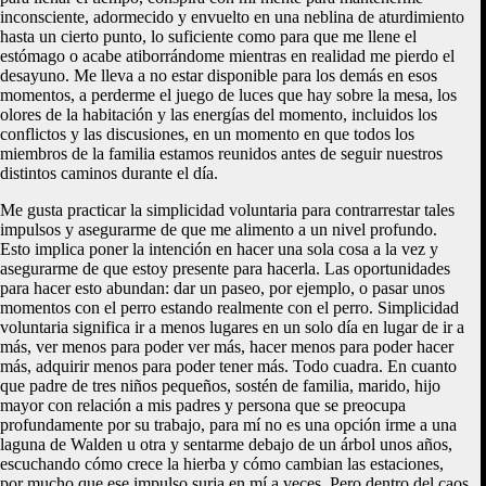
inconsciente, adormecido y envuelto en una neblina de aturdimiento
hasta un cierto punto, lo suficiente como para que me llene el
estómago o acabe atiborrándome mientras en realidad me pierdo el
desayuno. Me lleva a no estar disponible para los demás en esos
momentos, a perderme el juego de luces que hay sobre la mesa, los
olores de la habitación y las energías del momento, incluidos los
conflictos y las discusiones, en un momento en que todos los
miembros de la familia estamos reunidos antes de seguir nuestros
distintos caminos durante el día.
Me gusta practicar la simplicidad voluntaria para contrarrestar tales
impulsos y asegurarme de que me alimento a un nivel profundo.
Esto implica poner la intención en hacer una sola cosa a la vez y
asegurarme de que estoy presente para hacerla. Las oportunidades
para hacer esto abundan: dar un paseo, por ejemplo, o pasar unos
momentos con el perro estando realmente con el perro. Simplicidad
voluntaria significa ir a menos lugares en un solo día en lugar de ir a
más, ver menos para poder ver más, hacer menos para poder hacer
más, adquirir menos para poder tener más. Todo cuadra. En cuanto
que padre de tres niños pequeños, sostén de familia, marido, hijo
mayor con relación a mis padres y persona que se preocupa
profundamente por su trabajo, para mí no es una opción irme a una
laguna de Walden u otra y sentarme debajo de un árbol unos años,
escuchando cómo crece la hierba y cómo cambian las estaciones,
por mucho que ese impulso surja en mí a veces. Pero dentro del caos