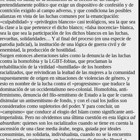
pretendidamente político que exige un dispositivo de confesión y de
contrición exigido al campo adverso, y que condiciona las posibles
alianzas en vista de las luchas comunes por la emancipación:
«culpabilidad» y «privilegios blancos» casi teológicos, sea la que sea
la clase a la que pertenece el dicho blanco; «falsa inocencia» blanca,
sea la que sea la participación de los dichos blancos en las luchas,
revueltas, solidaridades… Y al final del proceso (en una especie de
parodia judicial), la institución de una lógica de guerra civil y de
enemistad, la producción de hostilidad.
Surgen entonces aberraciones tales como la denuncia de las luchas
contra la homofobia y la LGBT-fobias, que proclaman la
rehabilitación de la virilidad «humillada» de los hombres
racializados, que reivindican la lealtad de las mujeres a la comunidad
supuestamente de origen en situaciones de violencias de género, y
esto en nombre de la lucha contra el «progresismo» que traduce la
dominación de un occidentalismo neo-colonial. Homofobia, anti-
feminismo, denuncia del filo-semitismo de Estado a la que le cuesta
disimular un antisemitismo de fondo, y con el cual los judíos son
considerados como supletorios del poder. Y para concluir, un
«campismo» que conduce al elogio del Islam como significante anti-
imperialista. Pero no olvidemos una última cuestión en esta lógica
ad
absurdum:
quienes son los racializados cuando se tiene en cuenta la
ascensión de una clase media árabe, negra, guiada por ideales
consumistas, no solidaria, individualista, cuando no se la encuentra
en los medios
mainstream
, en los gobiernos de derecha liberal, e