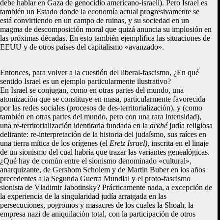
debe hablar en Gaza de genocidio americano-israelí). Pero Israel es
también un Estado donde la economía actual progresivamente se
está convirtiendo en un campo de ruinas, y su sociedad en un
magma de descomposición moral que quizá anuncia su implosión en
las próximas décadas. En esto también ejemplifica las situaciones de
EEUU y de otros países del capitalismo «avanzado».
Entonces, para volver a la cuestión del liberal-fascismo, ¿En qué
sentido Israel es un ejemplo particularmente ilustrativo?
En Israel se conjugan, como en otras partes del mundo, una
atomización que se constituye en masa, particularmente favorecida
por las redes sociales (procesos de des-territorialización), y (como
también en otras partes del mundo, pero con una rara intensidad),
una re-territorialización identitaria fundada en la
arkhé
judía religiosa
delirante: re-interpretación de la historia del judaísmo, sus raíces en
una tierra mítica de los orígenes (el
Eretz Israel)
, inscrita en el linaje
de un sionismo del cual habría que trazar las variantes genealógicas.
¿Qué hay de común entre el sionismo denominado «cultural»,
anarquizante, de Gershom Scholem y de Martin Buber en los años
precedentes a la Segunda Guerra Mundial y el proto-fascismo
sionista de Vladimir Jabotinsky? Prácticamente nada, a excepción de
la experiencia de la singularidad judía arraigada en las
persecuciones, pogromos y masacres de los cuales la Shoah, la
empresa nazi de aniquilación total, con la participación de otros