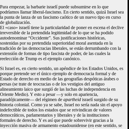
Para empezar, la barbarie israelí puede subsumirse en lo que
podríamos llamar liberal-fascismo. En cierto sentido, quizá Israel sea
la punta de lanza de un fascismo caótico de un nuevo tipo en curso
de globalización.
El «caso» israelí tiene la particularidad de poner en escena el declive
irreversible de la pretendida legitimidad de lo que se ha podido
autodenominar “Occidente”. Sus justificaciones históricas,
sostenidas por su pretendida superioridad moral asentada en la
tradición de las democracias liberales, se están derrumbando con la
extensión de formas de tipo fascista de poder, de las cuales la
reelección de Trump es el ejemplo canónico.
Si Israel es, en cierto sentido, un apéndice de los Estados Unidos, es
porque pretende ser el único ejemplo de democracia formal y de
Estado de derecho en medio de las geografías despóticas árabes o
persas (se trate de teocracias o de los vestigios del antiguo
alineamiento laico que surgió de las luchas de independencia en
Oriente Medio). Y esto a pesar —y solo en apariencia,
paradójicamente— del régimen de
apartheid
israelí surgido de su
historia colonial. Como ya se sabe, Israel no sería nada sin el apoyo
indefectible de todos los estados que se reivindican de valores
democráticos, parlamentarios y liberales y de la instituciones
formales de derecho. Y es así que puede sobrevivir gracias a la
inyección masiva de armamento estadounidense (en este sentido, se