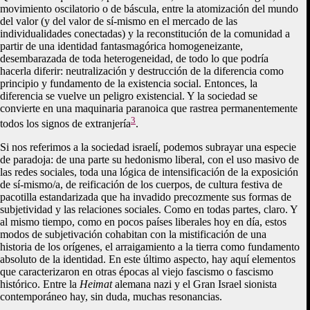
movimiento oscilatorio o de báscula, entre la atomización del mundo
del valor (y del valor de sí-mismo en el mercado de las
individualidades conectadas) y la reconstitución de la comunidad a
partir de una identidad fantasmagórica homogeneizante,
desembarazada de toda heterogeneidad, de todo lo que podría
hacerla diferir: neutralización y destrucción de la diferencia como
principio y fundamento de la existencia social. Entonces, la
diferencia se vuelve un peligro existencial. Y la sociedad se
convierte en una maquinaria paranoica que rastrea permanentemente
3
todos los signos de extranjería
.
Si nos referimos a la sociedad israelí, podemos subrayar una especie
de paradoja: de una parte su hedonismo liberal, con el uso masivo de
las redes sociales, toda una lógica de intensificación de la exposición
de sí-mismo/a, de reificación de los cuerpos, de cultura festiva de
pacotilla estandarizada que ha invadido precozmente sus formas de
subjetividad y las relaciones sociales. Como en todas partes, claro. Y
al mismo tiempo, como en pocos países liberales hoy en día, estos
modos de subjetivación cohabitan con la mistificación de una
historia de los orígenes, el arraigamiento a la tierra como fundamento
absoluto de la identidad. En este último aspecto, hay aquí elementos
que caracterizaron en otras épocas al viejo fascismo o fascismo
histórico. Entre la
Heimat
alemana nazi y el Gran Israel sionista
contemporáneo hay, sin duda, muchas resonancias.