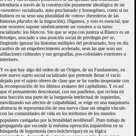
identitaria a través de la construcción puramente ideológica de un
«nosotros» racializado, auto-proclamado y homogéneo, como si no
hubiera en su seno una pluralidad de «otros» (herederos de las
historias
plurales
de la migración). Digamos, y esto es esencial, que
este
nosotros
supone simétricamente un
vosotros
a su turno
racializado: los
blancos
. Sin que se sepa con justeza si Blanco es un
fenotipo, asociado a una posición social de privilegio
per se
,
fingiendo ignorar las historias múltiples del proletariado, hoy en día
cautivo de un empobrecimiento acelerado, sean las que sean sus
afiliaciones culturales y sus geografías, pos-coloniales exteriores o
interiores.
Y es que hay algo del orden de un Origen, de un Fundamento, en
este nuevo sujeto social racializado que pretende llenar el vacío
dejado por el sujeto obrero de clase que se ha vuelto inoperante con
la recomposición de los últimos avatares del capitalismo. Y es así
que el pensamiento descolonial, con sus panfletos, que recluta en
una fracción una parte de la burguesía intelectual de izquierdas,
movilizando sus afectos de culpabilidad, se erige en una maquinaria
abstracta de representación de una nueva clase sin ningún vínculo
con las comunidades de vida en los territorios de los mundos
6
populares castigadas por la brutalidad neoliberal
. Puro trabajo de
propaganda que esconde la enésima operación izquierdista en su
búsqueda de hegemonía (neo-bolchevique) en su lógica