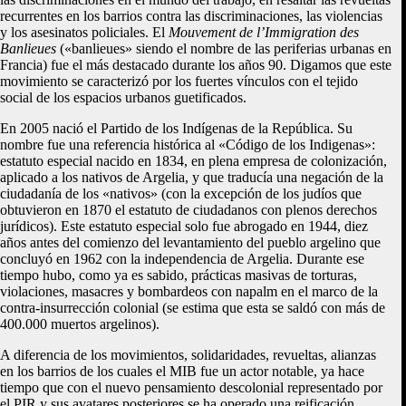
recurrentes en los barrios contra las discriminaciones, las violencias
y los asesinatos policiales. El
Mouvement de l’Immigration des
Banlieues
(«banlieues» siendo el nombre de las periferias urbanas en
Francia) fue el más destacado durante los años 90. Digamos que este
movimiento se caracterizó por los fuertes vínculos con el tejido
social de los espacios urbanos guetificados.
En 2005 nació el Partido de los Indígenas de la República. Su
nombre fue una referencia histórica al «Código de los Indigenas»:
estatuto especial nacido en 1834, en plena empresa de colonización,
aplicado a los nativos de Argelia, y que traducía una negación de la
ciudadanía de los «nativos» (con la excepción de los judíos que
obtuvieron en 1870 el estatuto de ciudadanos con plenos derechos
jurídicos). Este estatuto especial solo fue abrogado en 1944, diez
años antes del comienzo del levantamiento del pueblo argelino que
concluyó en 1962 con la independencia de Argelia. Durante ese
tiempo hubo, como ya es sabido, prácticas masivas de torturas,
violaciones, masacres y bombardeos con napalm en el marco de la
contra-insurrección colonial (se estima que esta se saldó con más de
400.000 muertos argelinos).
A diferencia de los movimientos, solidaridades, revueltas, alianzas
en los barrios de los cuales el MIB fue un actor notable, ya hace
tiempo que con el nuevo pensamiento descolonial representado por
el PIR y sus avatares posteriores se ha operado una reificación