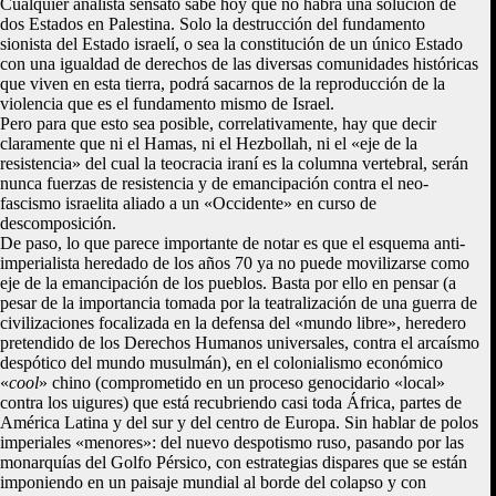
Cualquier analista sensato sabe hoy que no habrá una solución de
dos Estados en Palestina. Solo la destrucción del fundamento
sionista del Estado israelí, o sea la constitución de un único Estado
con una igualdad de derechos de las diversas comunidades históricas
que viven en esta tierra, podrá sacarnos de la reproducción de la
violencia que es el fundamento mismo de Israel.
Pero para que esto sea posible, correlativamente, hay que decir
claramente que ni el Hamas, ni el Hezbollah, ni el «eje de la
resistencia» del cual la teocracia iraní es la columna vertebral, serán
nunca fuerzas de resistencia y de emancipación contra el neo-
fascismo israelita aliado a un «Occidente» en curso de
descomposición.
De paso, lo que parece importante de notar es que el esquema anti-
imperialista heredado de los años 70 ya no puede movilizarse como
eje de la emancipación de los pueblos. Basta por ello en pensar (a
pesar de la importancia tomada por la teatralización de una guerra de
civilizaciones focalizada en la defensa del «mundo libre», heredero
pretendido de los Derechos Humanos universales, contra el arcaísmo
despótico del mundo musulmán), en el colonialismo económico
«
cool
» chino (comprometido en un proceso genocidario «local»
contra los uigures) que está recubriendo casi toda África, partes de
América Latina y del sur y del centro de Europa. Sin hablar de polos
imperiales «menores»: del nuevo despotismo ruso, pasando por las
monarquías del Golfo Pérsico, con estrategias dispares que se están
imponiendo en un paisaje mundial al borde del colapso y con