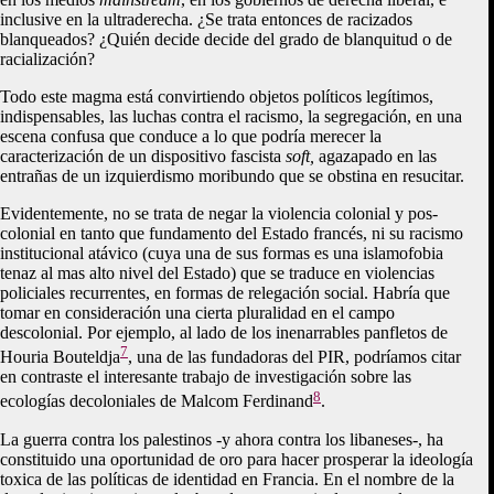
inclusive en la ultraderecha. ¿Se trata entonces de racizados
blanqueados? ¿Quién decide
decide del grado de blanquitud o de
racialización?
Todo este magma está convirtiendo objetos políticos legítimos,
indispensables, las luchas contra el racismo, la segregación, en una
escena confusa que conduce a lo que podría merecer la
caracterización de un dispositivo fascista
soft,
agazapado en las
entrañas de un izquierdismo moribundo que se obstina en resucitar.
Evidentemente, no se trata de negar la violencia colonial y pos-
colonial en tanto que fundamento del Estado francés, ni su racismo
institucional atávico (cuya una de sus formas es una islamofobia
tenaz al mas alto nivel del Estado) que se traduce en violencias
policiales recurrentes, en formas de relegación social. Habría que
tomar en consideración una cierta pluralidad en el campo
descolonial. Por ejemplo, al lado de los inenarrables panfletos de
7
Houria Bouteldja
, una de las fundadoras del PIR, podríamos citar
en contraste el interesante trabajo de investigación sobre las
8
ecologías decoloniales de Malcom Ferdinand
.
La guerra contra los palestinos -y ahora contra los libaneses-, ha
constituido una oportunidad de oro para hacer prosperar la ideología
toxica de las políticas de identidad en Francia. En el nombre de la