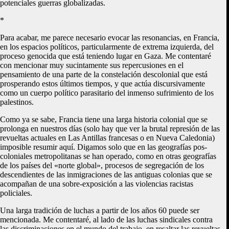
potenciales guerras globalizadas.
*
Para acabar, me parece necesario evocar las resonancias, en Francia,
en los espacios políticos, particularmente de extrema izquierda, del
proceso genocida que está teniendo lugar en Gaza. Me contentaré
con mencionar muy sucintamente sus repercusiones en el
pensamiento de una parte de la constelación descolonial que está
prosperando estos últimos tiempos, y que actúa discursivamente
como un cuerpo político parasitario del inmenso sufrimiento de los
palestinos.
Como ya se sabe, Francia tiene una larga historia colonial que se
prolonga en nuestros días (solo hay que ver la brutal represión de las
revueltas actuales en Las Antillas francesas o en Nueva Caledonia)
imposible resumir aquí. Digamos solo que en las geografías pos-
coloniales metropolitanas se han operado, como en otras geografías
de los países del «norte global», procesos de segregación de los
descendientes de las inmigraciones de las antiguas colonias que se
acompañan de una sobre-exposición a las violencias racistas
policiales.
Una larga tradición de luchas a partir de los años 60 puede ser
mencionada. Me contentaré, al lado de las luchas sindicales contra
las discriminaciones en el mundo del trabajo, en resaltar las revueltas