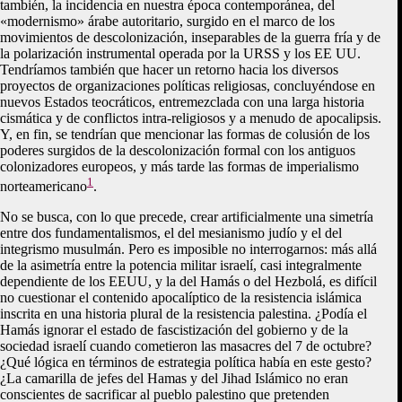
también, la incidencia en nuestra época contemporánea, del
«modernismo» árabe autoritario, surgido en el marco de los
movimientos de descolonización, inseparables de la guerra fría y de
la polarización instrumental operada por la URSS y los EE UU.
Tendríamos también que hacer un retorno hacia los diversos
proyectos de organizaciones políticas religiosas, concluyéndose en
nuevos Estados teocráticos, entremezclada con una larga historia
cismática y de conflictos intra-religiosos y a menudo de apocalipsis.
Y, en fin, se tendrían que mencionar las formas de colusión de los
poderes surgidos de la descolonización formal con los antiguos
colonizadores europeos, y más tarde las formas de imperialismo
1
norteamericano
.
No se busca, con lo que precede, crear artificialmente una simetría
entre dos fundamentalismos, el del mesianismo judío y el del
integrismo musulmán. Pero es imposible no interrogarnos: más allá
de la asimetría entre la potencia militar israelí, casi integralmente
dependiente de los EEUU, y la del Hamás o del Hezbolá, es difícil
no cuestionar el contenido apocalíptico de la resistencia islámica
inscrita en una historia plural de la resistencia palestina. ¿Podía el
Hamás ignorar el estado de fascistización del gobierno y de la
sociedad israelí cuando cometieron las masacres del 7 de octubre?
¿Qué lógica en términos de estrategia política había en este gesto?
¿La camarilla de jefes del Hamas y del Jihad Islámico no eran
conscientes de sacrificar al pueblo palestino que pretenden