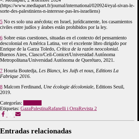
(https://www.mediapart.fr/journal/international/020924/eyal-sivan-le-
sorte-des-palestiniens-n-interesse-pas-les-israeliens)
5
No es solo una anécdota; en Israel, jurídicamente, los casamientos
civiles entre judíos y árabes están prohibidos por la ley.
6
Sobre estas cuestiones, situadas en el contexto del pensamiento
descolonial en América Latina, ver el excelente libro dirigido por
Enrique de la Garza Toledo,
Crítica de la razón neocolonial
.
Buenos Aires, Clasco/Ceil-Conicet/Universidad Autónoma
Metropolitana/Universidad Autónoma de Querétaro, 2021.
7
Houria Boutedja,
Les Blancs, les Juifs et nous,
Editions La
Fabrique 2016
.
8
Malcom Ferdinand,
Une écologie décoloniale
, Editions Seuil,
2019.
Categorías:
Revista 2
Etiquetas:
Gaza
Palestina
Rafanelli i Orra
Revista 2
Entradas relacionadas