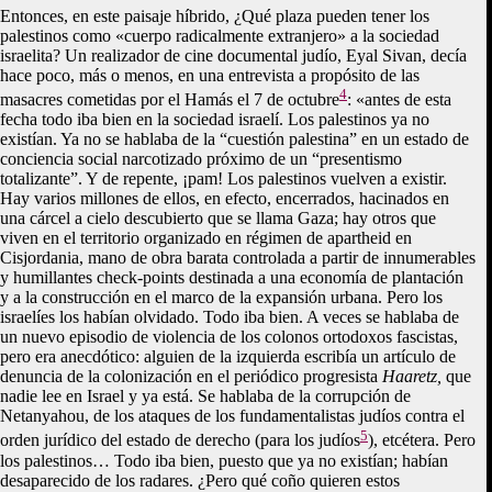
Entonces, en este paisaje híbrido, ¿Qué plaza pueden tener los
palestinos como «cuerpo radicalmente extranjero» a la sociedad
israelita? Un realizador de cine documental judío, Eyal Sivan, decía
hace poco, más o menos, en una entrevista a propósito de las
4
masacres cometidas por el Hamás el 7 de octubre
: «antes de esta
fecha todo iba bien en la sociedad israelí. Los palestinos ya no
existían. Ya no se hablaba de la “cuestión palestina” en un estado de
conciencia social narcotizado próximo de un “presentismo
totalizante”. Y de repente, ¡pam! Los palestinos vuelven a existir.
Hay varios millones de ellos, en efecto, encerrados, hacinados en
una cárcel a cielo descubierto que se llama Gaza; hay otros que
viven en el territorio organizado en régimen de apartheid en
Cisjordania, mano de obra barata controlada a partir de innumerables
y humillantes check-points destinada a una economía de plantación
y a la construcción en el marco de la expansión urbana. Pero los
israelíes los habían olvidado. Todo iba bien. A veces se hablaba de
un nuevo episodio de violencia de los colonos ortodoxos fascistas,
pero era anecdótico: alguien de la izquierda escribía un artículo de
denuncia de la colonización en el periódico progresista
Haaretz,
que
nadie lee en Israel y ya está. Se hablaba de la corrupción de
Netanyahou, de los ataques de los fundamentalistas judíos contra el
5
orden jurídico del estado de derecho (para los judíos
), etcétera. Pero
los palestinos… Todo iba bien, puesto que ya no existían; habían
desaparecido de los radares. ¿Pero qué coño quieren estos