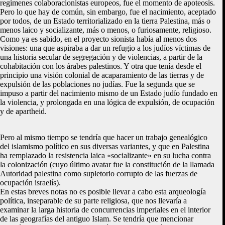
regímenes colaboracionistas europeos, fue el momento de apoteosis.
Pero lo que hay de común, sin embargo, fue el nacimiento, aceptado
por todos, de un Estado territorializado en la tierra Palestina, más o
menos laico y socializante, más o menos, o furiosamente, religioso.
Como ya es sabido, en el proyecto sionista había al menos dos
visiones: una que aspiraba a dar un refugio a los judíos víctimas de
una historia secular de segregación y de violencias, a partir de la
cohabitación con los árabes palestinos. Y otra que tenía desde el
principio una visión colonial de acaparamiento de las tierras y de
expulsión de las poblaciones no judías. Fue la segunda que se
impuso a partir del nacimiento mismo de un Estado judío fundado en
la violencia, y prolongada en una lógica de expulsión, de ocupación
y de apartheid.
Pero al mismo tiempo se tendría que hacer un trabajo genealógico
del islamismo político en sus diversas variantes, y que en Palestina
ha remplazado la resistencia laica «socializante» en su lucha contra
la colonización (cuyo último avatar fue la constitución de la llamada
Autoridad palestina como supletorio corrupto de las fuerzas de
ocupación israelís).
En estas breves notas no es posible llevar a cabo esta arqueología
política, inseparable de su parte religiosa, que nos llevaría a
examinar la larga historia de concurrencias imperiales en el interior
de las geografías del antiguo Islam. Se tendría que mencionar