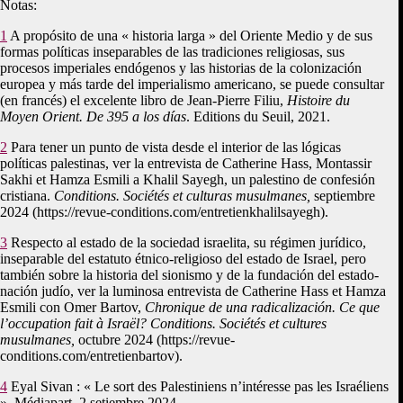
Notas:
1
A propósito de una « historia larga » del Oriente Medio y de sus
formas políticas inseparables de las tradiciones religiosas, sus
procesos imperiales endógenos y las historias de la colonización
europea y más tarde del imperialismo americano, se puede consultar
(en francés) el excelente libro de Jean-Pierre Filiu,
Histoire du
Moyen Orient. De 395 a los días
. Editions du Seuil, 2021.
2
Para tener un punto de vista desde el interior de las lógicas
políticas palestinas, ver la entrevista de Catherine Hass, Montassir
Sakhi et Hamza Esmili a Khalil Sayegh, un palestino de confesión
cristiana.
Conditions. Sociétés et culturas musulmanes,
septiembre
2024 (https://revue-conditions.com/entretienkhalilsayegh).
3
Respecto al estado de la sociedad israelita, su régimen jurídico,
inseparable del estatuto étnico-religioso del estado de Israel, pero
también sobre la historia del sionismo y de la fundación del estado-
nación judío, ver la luminosa entrevista de Catherine Hass et Hamza
Esmili con Omer Bartov,
Chronique de una radicalización. Ce que
l’occupation fait à Israël? Conditions. Sociétés et cultures
musulmanes,
octubre 2024 (https://revue-
conditions.com/entretienbartov).
4
Eyal Sivan : « Le sort des Palestiniens n’intéresse pas les Israéliens
». Médiapart, 2 setiembre 2024