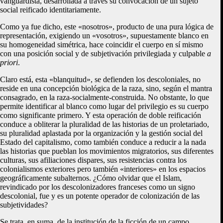
vanguardista, desarrollada a través su convocación de un sujeto
social reificado identitariamente.
Como ya fue dicho, este «nosotros», producto de una pura lógica de
representación, exigiendo un «vosotros», supuestamente blanco en
su homogeneidad simétrica, hace coincidir el cuerpo en sí mismo
con una posición social y de subjetivación privilegiada y culpable
a
priori
.
Claro está, esta «blanquitud», se defienden los descoloniales, no
reside en una concepción biológica de la raza, sino, según el mantra
consagrado, en la raza-socialmente-construida. No obstante, lo que
permite identificar al blanco como lugar del privilegio es su cuerpo
como significante primero. Y esta operación de doble reificación
conduce a obliterar la pluralidad de las historias de un proletariado,
su pluralidad aplastada por la organización y la gestión social del
Estado del capitalismo, como también conduce a reducir a la nada
las historias que pueblan los movimientos migratorios, sus diferentes
culturas, sus afiliaciones dispares, sus resistencias contra los
colonialismos exteriores pero también «interiores» en los espacios
geográficamente subalternos. ¿Cómo olvidar que el Islam,
revindicado por los descolonizadores franceses como un signo
descolonial, fue y es un potente operador de colonización de las
subjetividades?
Se trata, en suma, de la institución de la ficción de un campo