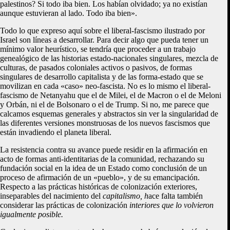
palestinos? Si todo iba bien. Los habían olvidado; ya no existían
aunque estuvieran al lado. Todo iba bien».
Todo lo que expreso aquí sobre el liberal-fascismo ilustrado por
Israel son líneas a desarrollar. Para decir algo que pueda tener un
mínimo valor heurístico, se tendría que proceder a un trabajo
genealógico de las historias estado-nacionales singulares, mezcla de
culturas, de pasados coloniales activos o pasivos, de formas
singulares de desarrollo capitalista y de las forma-estado que se
movilizan en cada «caso» neo-fascista. No es lo mismo el liberal-
fascismo de Netanyahu que el de Milei, el de Macron o el de Meloni
y Orbán, ni el de Bolsonaro o el de Trump. Si no, me parece que
calcamos esquemas generales y abstractos sin ver la singularidad de
las diferentes versiones monstruosas de los nuevos fascismos que
están invadiendo el planeta liberal.
La resistencia contra su avance puede residir en la afirmación en
acto de formas anti-identitarias de la comunidad, rechazando su
fundación social en la idea de un Estado como conclusión de un
proceso de afirmación de un «pueblo», y de su emancipación.
Respecto a las prácticas históricas de colonización exteriores,
inseparables del nacimiento del
capitalismo, h
ace falta también
considerar las prácticas de colonización
interiores que lo volvieron
igualmente posible.