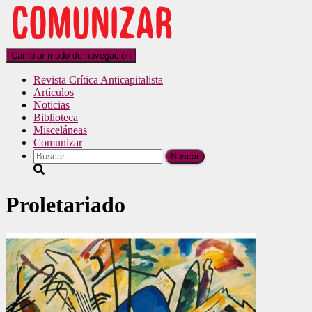
Cambiar modo de navegación
Revista Crítica Anticapitalista
Artículos
Noticias
Biblioteca
Misceláneas
Comunizar
Proletariado