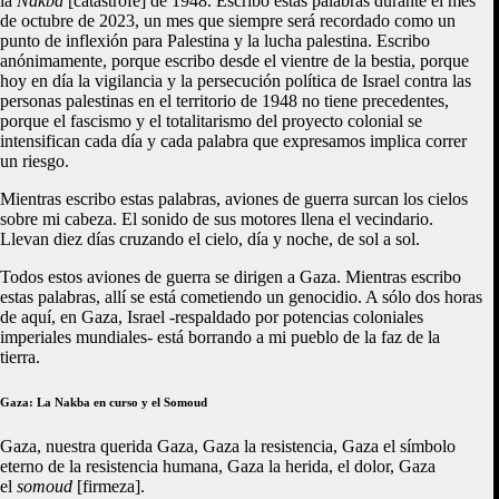
la
Nakba
[catástrofe] de 1948. Escribo estas palabras durante el mes
de octubre de 2023, un mes que siempre será recordado como un
punto de inflexión para Palestina y la lucha palestina. Escribo
anónimamente, porque escribo desde el vientre de la bestia, porque
hoy en día la vigilancia y la persecución política de Israel contra las
personas palestinas en el territorio de 1948 no tiene precedentes,
porque el fascismo y el totalitarismo del proyecto colonial se
intensifican cada día y cada palabra que expresamos implica correr
un riesgo.
Mientras escribo estas palabras, aviones de guerra surcan los cielos
sobre mi cabeza. El sonido de sus motores llena el vecindario.
Llevan diez días cruzando el cielo, día y noche, de sol a sol.
Todos estos aviones de guerra se dirigen a Gaza. Mientras escribo
estas palabras, allí se está cometiendo un genocidio. A sólo dos horas
de aquí, en Gaza, Israel -respaldado por potencias coloniales
imperiales mundiales- está borrando a mi pueblo de la faz de la
tierra.
Gaza: La Nakba en curso y el Somoud
Gaza, nuestra querida Gaza, Gaza la resistencia, Gaza el símbolo
eterno de la resistencia humana, Gaza la herida, el dolor, Gaza
el
somoud
[firmeza].