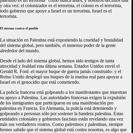
palestino es un terrorista” como nunca antes, y nosotros decimos una
y otra vez: el colonizador es el terrorista, el colono es el terrorista,
todo gobierno que apoye a Israel es un terrorista, Israel es el
terrorista.
El sistema contra el pueblo
La situación en Palestina está exponiendo la crueldad y brutalidad
del sistema global, pero también, el inmenso poder de la gente
alrededor del mundo.
Desde el lado del sistema global, hemos sido testigos de tanta
atrocidad y fealdad esta última semana. Estados Unidos envió el
Gerald R. Ford -el mayor buque de guerra jamás construido- y el
Reino Unido desplegó sus buques de la marina real para apoyar a
Israel en el genocidio que está cometiendo.
La policía francesa está golpeando a los manifestantes que muestran
su apoyo a Palestina. Las autoridades francesas exigen la expulsión
de los inmigrantes que participaron en una manifestación pro
palestina en Francia. En Alemania, la policía está deteniendo y
golpeando a personas sólo por sostener la bandera palestina. Estas
entidades coloniales y gobiernos fascistas están revelando una vez
más sus verdaderos rostros. Como palestinos y palestinas, siempre
hemos sabido que el sistema global está contra nosotras, es algo que