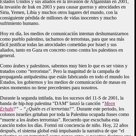
Estados Unidos y sus aliados en la invasión de Afganistán en 2001,
la invasión de Irak en 2003 y para causar guerras y atrocidades en
Siria, Yemen, Libia y muchos otros lugares del mundo, con la
consiguiente pérdida de millones de vidas inocentes y mucho
sufrimiento humano.
Hoy en día, los medios de comunicación intentan deshumanizarnos
como pueblo palestino, tacharnos de terroristas, para que sea más
fácil justificar todas las atrocidades cometidas por Israel y sus
aliados, tanto en Gaza en concreto como contra los palestinos en
general.
Como árabes y palestinos, sabemos muy bien lo que es ser vistos y
tratados como “terroristas”. Pero la magnitud de la campaña de
propaganda antipalestina que están fabricando en todo el mundo los
Estados, los gobiernos y los medios de comunicación de masas en
estos momentos no tiene precedentes para nosotros.
Durante la segunda intifada, tras los sucesos del 11-S de 2001, la
banda de hip-hop palestina “DAM” lanzó la canción
“
Meen
Erhabi
?” – “¿Quién es el terrorista?”
. Durante este periodo, los
colonos israelíes gritaban por toda la Palestina ocupada frases como
“muerte a los árabes terroristas”. Recuerdo que escuchaba esta
canción todos los días. Formó mi conciencia de niño. Hoy, 22 años
después, el sistema global está impulsando la narrativa de que “el