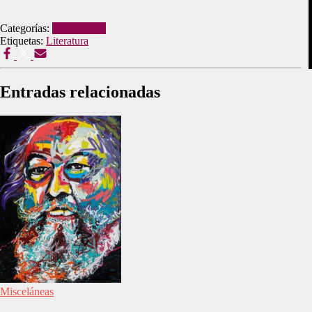
Categorías:
Misceláneas
Etiquetas:
Literatura
Entradas relacionadas
Misceláneas