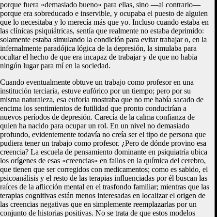
porque fuera «demasiado bueno» para ellas, sino —al contrario—
porque era sobreducado e inservible, y ocupaba el puesto de alguien
que lo necesitaba y lo merecía más que yo. Incluso cuando estaba en
las clínicas psiquiátricas, sentía que realmente no estaba deprimido:
solamente estaba simulando la condición para evitar trabajar o, en la
infernalmente paradójica lógica de la depresión, la simulaba para
ocultar el hecho de que era incapaz de trabajar y de que no había
ningún lugar para mí en la sociedad.
Cuando eventualmente obtuve un trabajo como profesor en una
institución terciaria, estuve eufórico por un tiempo; pero por su
misma naturaleza, esa euforia mostraba que no me había sacado de
encima los sentimientos de futilidad que pronto conducirían a
nuevos períodos de depresión. Carecía de la calma confianza de
quien ha nacido para ocupar un rol. En un nivel no demasiado
profundo, evidentemente todavía no creía ser el tipo de persona que
pudiera tener un trabajo como profesor. ¿Pero de dónde provino esa
creencia? La escuela de pensamiento dominante en psiquiatría ubica
los orígenes de esas «creencias» en fallos en la química del cerebro,
que tienen que ser corregidos con medicamentos; como es sabido, el
psicoanálisis y el resto de las terapias influenciadas por él buscan las
raíces de la aflicción mental en el trasfondo familiar; mientras que las
terapias cognitivas están menos interesadas en localizar el origen de
las creencias negativas que en simplemente reemplazarlas por un
conjunto de historias positivas. No se trata de que estos modelos