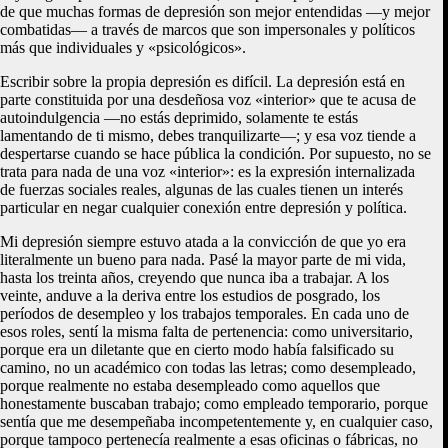
de que muchas formas de depresión son mejor entendidas —y mejor
combatidas— a través de marcos que son impersonales y políticos
más que individuales y «psicológicos».
Escribir sobre la propia depresión es difícil. La depresión está en
parte constituida por una desdeñosa voz «interior» que te acusa de
autoindulgencia —no estás deprimido, solamente te estás
lamentando de ti mismo, debes tranquilizarte—; y esa voz tiende a
despertarse cuando se hace pública la condición. Por supuesto, no se
trata para nada de una voz «interior»: es la expresión internalizada
de fuerzas sociales reales, algunas de las cuales tienen un interés
particular en negar cualquier conexión entre depresión y política.
Mi depresión siempre estuvo atada a la convicción de que yo era
literalmente un bueno para nada. Pasé la mayor parte de mi vida,
hasta los treinta años, creyendo que nunca iba a trabajar. A los
veinte, anduve a la deriva entre los estudios de posgrado, los
períodos de desempleo y los trabajos temporales. En cada uno de
esos roles, sentí la misma falta de pertenencia: como universitario,
porque era un diletante que en cierto modo había falsificado su
camino, no un académico con todas las letras; como desempleado,
porque realmente no estaba desempleado como aquellos que
honestamente buscaban trabajo; como empleado temporario, porque
sentía que me desempeñaba incompetentemente y, en cualquier caso,
porque tampoco pertenecía realmente a esas oficinas o fábricas, no