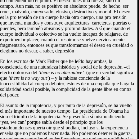
no han entendido el punto. El deseo no es una fuerza, sino un
campo. Aun más, no es positivo en absoluto: puede, de hecho, ser
cruel, malvado, enrevesado, elusivo, destructivo y mortal. El deseo
es la pro-tensión de un cuerpo hacia otro cuerpo, una pro-tensión
que inventa mundos y construye arquitecturas, carreteras, puertas o
puentes, pero también abismos y profundidades. Así que cuando el
cuerpo individual o colectivo se ha vuelto incapaz de relajarse, de
experimentar placer, cuando el respirar se vuelve nerviosamente
fragmentario, entonces es que transformamos el deseo en crueldad o
elegimos no desear, a saber, depresión
En los escritos de Mark Fisher que he leído hay ambas, la
consciencia de una naturaleza histórica y social de la depresión –el
efecto doloroso del ‘
there is no alternative’
(que en verdad significa
que ‘
there is no way out’
) – y la rabiosa conciencia de la
inaccesibilidad al cuerpo del otro, esto es de una empatía que haga la
solidaridad social posible, la complicidad de la gente libre en contra
del poder.
El asunto de la impotencia, y por tanto de la depresión, se ha vuelto
el más importante de nuestro tiempo. La presidencia de Obama ha
sido el triunfo de la impotencia. Se presentó a sí mismo diciendo
‘yes, we can’ porque sabía desde el principio que los
estadounidenses quería oír que sí podían, incluso si la experiencia
enseña que no podemos hacer nada. No podemos detener la guerra,
no podemos controlar el poder financiero, no podemos prohibir a las