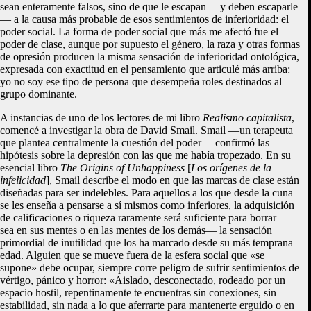
sean enteramente falsos, sino de que le escapan —y deben escaparle
— a la causa más probable de esos sentimientos de inferioridad: el
poder social. La forma de poder social que más me afectó fue el
poder de clase, aunque por supuesto el género, la raza y otras formas
de opresión producen la misma sensación de inferioridad ontológica,
expresada con exactitud en el pensamiento que articulé más arriba:
yo no soy ese tipo de persona que desempeña roles destinados al
grupo dominante.
A instancias de uno de los lectores de mi libro
Realismo capitalista
,
comencé a investigar la obra de David Smail. Smail —un terapeuta
que plantea centralmente la cuestión del poder— confirmó las
hipótesis sobre la depresión con las que me había tropezado. En su
esencial libro
The Origins of Unhappiness
[
Los orígenes de la
infelicidad
], Smail describe el modo en que las marcas de clase están
diseñadas para ser indelebles. Para aquellos a los que desde la cuna
se les enseña a pensarse a sí mismos como inferiores, la adquisición
de calificaciones o riqueza raramente será suficiente para borrar —
sea en sus mentes o en las mentes de los demás— la sensación
primordial de inutilidad que los ha marcado desde su más temprana
edad. Alguien que se mueve fuera de la esfera social que «se
supone» debe ocupar, siempre corre peligro de sufrir sentimientos de
vértigo, pánico y horror: «Aislado, desconectado, rodeado por un
espacio hostil, repentinamente te encuentras sin conexiones, sin
estabilidad, sin nada a lo que aferrarte para mantenerte erguido o en