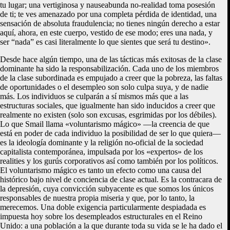
tu lugar; una vertiginosa y nauseabunda no-realidad toma posesión
de ti; te ves amenazado por una completa pérdida de identidad, una
sensación de absoluta fraudulencia; no tienes ningún derecho a estar
aquí, ahora, en este cuerpo, vestido de ese modo; eres una nada, y
ser “nada” es casi literalmente lo que sientes que será tu destino».
Desde hace algún tiempo, una de las tácticas más exitosas de la clase
dominante ha sido la responsabilización. Cada uno de los miembros
de la clase subordinada es empujado a creer que la pobreza, las faltas
de oportunidades o el desempleo son solo culpa suya, y de nadie
más. Los individuos se culparán a sí mismos más que a las
estructuras sociales, que igualmente han sido inducidos a creer que
realmente no existen (solo son excusas, esgrimidas por los débiles).
Lo que Smail llama «voluntarismo mágico» —la creencia de que
está en poder de cada individuo la posibilidad de ser lo que quiera—
es la ideología dominante y la religión no-oficial de la sociedad
capitalista contemporánea, impulsada por los «expertos» de los
realities y los gurús corporativos así como también por los políticos.
El voluntarismo mágico es tanto un efecto como una causa del
histórico bajo nivel de conciencia de clase actual. Es la contracara de
la depresión, cuya convicción subyacente es que somos los únicos
responsables de nuestra propia miseria y que, por lo tanto, la
merecemos. Una doble exigencia particularmente despiadada es
impuesta hoy sobre los desempleados estructurales en el Reino
Unido: a una población a la que durante toda su vida se le ha dado el