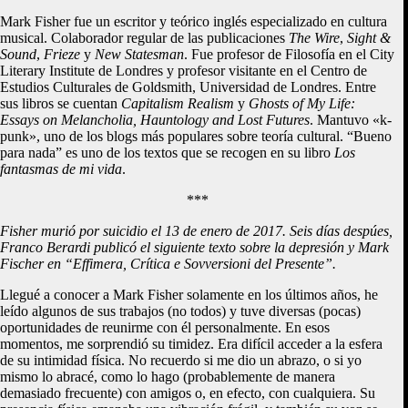
Mark Fisher fue un escritor y teórico inglés especializado en cultura
musical. Colaborador regular de las publicaciones
The Wire
,
Sight &
Sound
,
Frieze
y
New Statesman
. Fue profesor de Filosofía en el City
Literary Institute de Londres y profesor visitante en el Centro de
Estudios Culturales de Goldsmith, Universidad de Londres. Entre
sus libros se cuentan
Capitalism Realism
y
Ghosts of My Life:
Essays on Melancholia, Hauntology and Lost Futures
. Mantuvo «k-
punk», uno de los blogs más populares sobre teoría cultural. “Bueno
para nada” es uno de los textos que se recogen en su libro
Los
fantasmas de mi vida
.
***
Fisher murió por suicidio el 13 de enero de 2017. Seis días despúes,
Franco Berardi publicó el siguiente texto sobre la depresión y Mark
Fischer en “Effimera, Crítica e Sovversioni del Presente”.
Llegué a conocer a Mark Fisher solamente en los últimos años, he
leído algunos de sus trabajos (no todos) y tuve diversas (pocas)
oportunidades de reunirme con él personalmente. En esos
momentos, me sorprendió su timidez. Era difícil acceder a la esfera
de su intimidad física. No recuerdo si me dio un abrazo, o si yo
mismo lo abracé, como lo hago (probablemente de manera
demasiado frecuente) con amigos o, en efecto, con cualquiera. Su