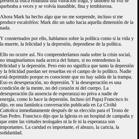
presencia física emanaba una vibración frágil, y también su voz se
quebraba a veces y se volvía inaudible, fina y temblorosa.
Ahora Mark ha hecho algo que no me sorprende, incluso si me
produce escalofríos: Mark dio un salto hacia aquella dimensión de la
nada.
Y consternados por ello, hablamos sobre la política como si la vida y
la muerte, la felicidad y la depresión, dependiese de la política.
Ello no ocurre así. No comprenderíamos nada sobre la crisis social,
no imaginaríamos nada acerca del futuro, si no entendemos la
felicidad y la depresión. Pero esto no significa que tanto la depresión
y la felicidad puedan ser resueltas en el campo de lo político. Nadie
está deprimido porque es consciente que no hay salida de la trampa.
Eso es desesperación, no depresión. Y la desesperación es una
condición de la mente, no del corazón ni del cuerpo. La
desesperación (la ausencia de esperanza) no priva a nadie de
energía, como lo hace la depresión. Incluso (el Papa) Francisco lo
dijo, en una fantástica conversación publicada en
La Civiltà
Cattolica
inmediatamente después de su elección para el Trono de
San Pedro. Francisco dijo que la Iglesia es un hospital de campaña y
que entre las virtudes teologales ni la fe ni la esperanza son
importantes. La caridad es importante, el abrazo, la caricia, la
solidaridad.