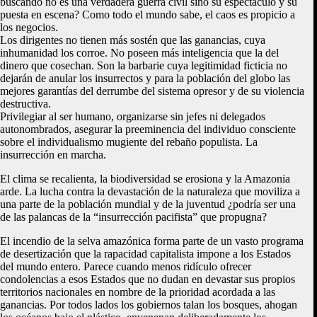
buscando no es una verdadera guerra civil sino su espectáculo y su
puesta en escena? Como todo el mundo sabe, el caos es propicio a
los negocios.
Los dirigentes no tienen más sostén que las ganancias, cuya
inhumanidad los corroe. No poseen más inteligencia que la del
dinero que cosechan. Son la barbarie cuya legitimidad ficticia no
dejarán de anular los insurrectos y para la población del globo las
mejores garantías del derrumbe del sistema opresor y de su violencia
destructiva.
Privilegiar al ser humano, organizarse sin jefes ni delegados
autonombrados, asegurar la preeminencia del individuo consciente
sobre el individualismo mugiente del rebaño populista. La
insurrección en marcha.
El clima se recalienta, la biodiversidad se erosiona y la Amazonia
arde. La lucha contra la devastación de la naturaleza que moviliza a
una parte de la población mundial y de la juventud ¿podría ser una
de las palancas de la “insurrección pacifista” que propugna?
El incendio de la selva amazónica forma parte de un vasto programa
de desertización que la rapacidad capitalista impone a los Estados
del mundo entero. Parece cuando menos ridículo ofrecer
condolencias a esos Estados que no dudan en devastar sus propios
territorios nacionales en nombre de la prioridad acordada a las
ganancias. Por todos lados los gobiernos talan los bosques, ahogan