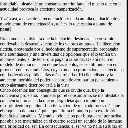
formidable oleada de un consumismo triunfante, el mismo que en la
actualidad provoca la creciente pauperización.
Y aún así, a pesar de la recuperación y de la amplia ocultación de tal
movimiento de emancipación ¿qué es lo que estaba a punto de
pasar?
Era como si se olvidara que la incitación desbocada a consumir
conllevaba la desacralización de los valores antiguos. La liberación
ficticia, pregonada por el hedonismo de supermercado, propagaba
una abundancia y una diversidad de opciones que sólo tenían un
inconveniente, el de tener que pagar a la salida. De ahí nació un
modelo de democracia en el que las ideologías se difuminaban en
provecho de los candidatos, cuya campaña promocional se efectuaba
con las técnicas publicitarias más probadas. El clientelismo y la
atracción mórbida del poder acabaron de arruinar un pensamiento
cuyo alarmante deterioro está a la vista.
Cinco decenios han conseguido que se olvide que, bajo la
conciencia proletaria, laminada por el consumismo, se manifestaba la
conciencia humana a la que un largo letargo no impidió un
resurgimiento repentino. La civilización de mercado no es más que
el traqueteo de una máquina que tritura el mundo para exprimirle
beneficios bursátiles. Mientras todo acaba por bloquearse por arriba,
por abajo se materializa en el cuerpo social un sentido de lo humano,
una prioridad del ser. En consecuencia, el ser ya no halla su lugar en