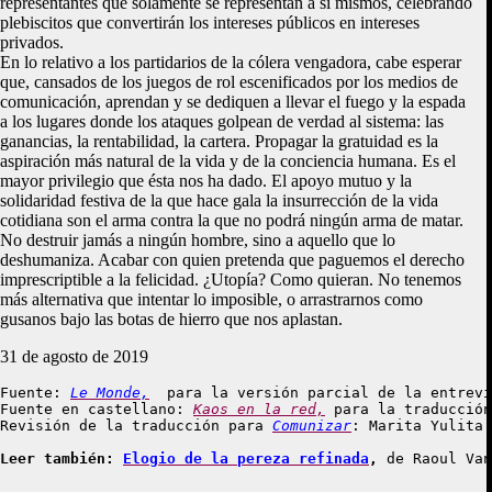
representantes que solamente se representan a sí mismos, celebrando
plebiscitos que convertirán los intereses públicos en intereses
privados.
En lo relativo a los partidarios de la cólera vengadora, cabe esperar
que, cansados de los juegos de rol escenificados por los medios de
comunicación, aprendan y se dediquen a llevar el fuego y la espada
a los lugares donde los ataques golpean de verdad al sistema: las
ganancias, la rentabilidad, la cartera. Propagar la gratuidad es la
aspiración más natural de la vida y de la conciencia humana. Es el
mayor privilegio que ésta nos ha dado. El apoyo mutuo y la
solidaridad festiva de la que hace gala la insurrección de la vida
cotidiana son el arma contra la que no podrá ningún arma de matar.
No destruir jamás a ningún hombre, sino a aquello que lo
deshumaniza. Acabar con quien pretenda que paguemos el derecho
imprescriptible a la felicidad. ¿Utopía? Como quieran. No tenemos
más alternativa que intentar lo imposible, o arrastrarnos como
gusanos bajo las botas de hierro que nos aplastan.
31 de agosto de 2019
Fuente: 
Le Monde,
  para la versión parcial de la entrevi
Fuente en castellano: 
Kaos en la red,
 para la traducción
Revisión de la traducción para 
Comunizar
: Marita Yulita

Leer también: 
Elogio de la pereza refinada
,
 de Raoul Van