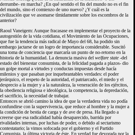
derrumbe- en marcha? ¿En qué sentido el fin del mundo no es el fin
del mundo, sino el comienzo de uno nuevo? ¿Y cuál es la
civilización que ve asomarse tímidamente sobre los escombros de la
anterior?
Raoul Vaneigem: Aunque fracasase en implementar el proyecto de la
autogestión de la vida cotidiana, el Movimiento de las Ocupaciones,
que fue la tendencia más radical de Mayo del 68, ha podido sin
embargo jactarse de un logro de importancia considerable. Suscitó
una toma de conciencia que marcaría un punto de no-retorno en la
historia de la humanidad. La denuncia masiva del
welfare state
-del
estado del bienestar consumista, de la felicidad pagada a plazos- dio
un golpe mortal a virtudes y conductas impuestas desde hacía
milenios y que pasaban por inquebrantables verdades: el poder
jerárquico, el respeto de la autoridad, el patriarcado, el miedo y el
desprecio a la mujer y a la naturaleza, la veneración de los ejércitos,
la obediencia religiosa e ideológica, la competencia, la depredación,
el sacrificio, la necesidad de trabajar.
Entonces se abrió camino la idea de que la verdadera vida no podía
confundirse con la supervivencia, que reduce al hombre y la mujer a
la condición de bestia de carga y de ave de presa. Ha llegado a
creerse que esa radicalidad había desaparecido, barrida por
rivalidades internas, por luchas de poder, o debido al sectarismo
contestatario; la vimos sofocada por el gobierno y el Partido
Comunista, la última victoria de éste. En verdad fue devorada por la