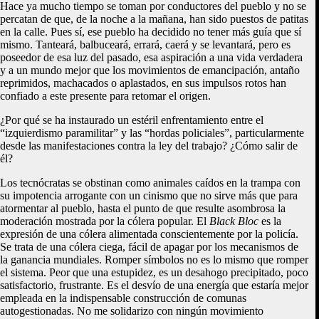
Hace ya mucho tiempo se toman por conductores del pueblo y no se
percatan de que, de la noche a la mañana, han sido puestos de patitas
en la calle. Pues sí, ese pueblo ha decidido no tener más guía que sí
mismo. Tanteará, balbuceará, errará, caerá y se levantará, pero es
poseedor de esa luz del pasado, esa aspiración a una vida verdadera
y a un mundo mejor que los movimientos de emancipación, antaño
reprimidos, machacados o aplastados, en sus impulsos rotos han
confiado a este presente para retomar el origen.
¿Por qué se ha instaurado un estéril enfrentamiento entre el
“izquierdismo paramilitar” y las “hordas policiales”, particularmente
desde las manifestaciones contra la ley del trabajo? ¿Cómo salir de
él?
Los tecnócratas se obstinan como animales caídos en la trampa con
su impotencia arrogante con un cinismo que no sirve más que para
atormentar al pueblo, hasta el punto de que resulte asombrosa la
moderación mostrada por la cólera popular. El
Black Bloc
es la
expresión de una cólera alimentada conscientemente por la policía.
Se trata de una cólera ciega, fácil de apagar por los mecanismos de
la ganancia mundiales. Romper símbolos no es lo mismo que romper
el sistema. Peor que una estupidez, es un desahogo precipitado, poco
satisfactorio, frustrante. Es el desvío de una energía que estaría mejor
empleada en la indispensable construcción de comunas
autogestionadas. No me solidarizo con ningún movimiento