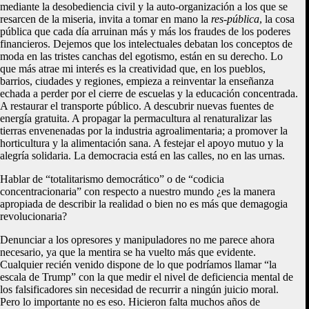
mediante la desobediencia civil y la auto-organización a los que se
resarcen de la miseria, invita a tomar en mano la
res-pública
, la cosa
pública que cada día arruinan más y más los fraudes de los poderes
financieros. Dejemos que los intelectuales debatan los conceptos de
moda en las tristes canchas del egotismo, están en su derecho. Lo
que más atrae mi interés es la creatividad que, en los pueblos,
barrios, ciudades y regiones, empieza a reinventar la enseñanza
echada a perder por el cierre de escuelas y la educación concentrada.
A restaurar el transporte público. A descubrir nuevas fuentes de
energía gratuita. A propagar la permacultura al renaturalizar las
tierras envenenadas por la industria agroalimentaria; a promover la
horticultura y la alimentación sana. A festejar el apoyo mutuo y la
alegría solidaria. La democracia está en las calles, no en las urnas.
Hablar de “totalitarismo democrático” o de “codicia
concentracionaria” con respecto a nuestro mundo ¿es la manera
apropiada de describir la realidad o bien no es más que demagogia
revolucionaria?
Denunciar a los opresores y manipuladores no me parece ahora
necesario, ya que la mentira se ha vuelto más que evidente.
Cualquier recién venido dispone de lo que podríamos llamar “la
escala de Trump” con la que medir el nivel de deficiencia mental de
los falsificadores sin necesidad de recurrir a ningún juicio moral.
Pero lo importante no es eso. Hicieron falta muchos años de