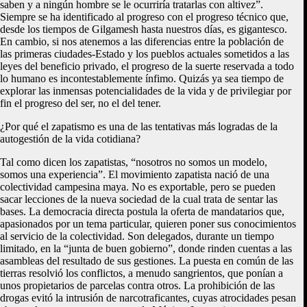
saben y a ningún hombre se le ocurriría tratarlas con altivez”.
Siempre se ha identificado al progreso con el progreso técnico que,
desde los tiempos de Gilgamesh hasta nuestros días, es gigantesco.
En cambio, si nos atenemos a las diferencias entre la población de
las primeras ciudades-Estado y los pueblos actuales sometidos a las
leyes del beneficio privado, el progreso de la suerte reservada a todo
lo humano es incontestablemente ínfimo. Quizás ya sea tiempo de
explorar las inmensas potencialidades de la vida y de privilegiar por
fin el progreso del ser, no el del tener.
¿Por qué el zapatismo es una de las tentativas más logradas de la
autogestión de la vida cotidiana?
Tal como dicen los zapatistas, “nosotros no somos un modelo,
somos una experiencia”. El movimiento zapatista nació de una
colectividad campesina maya. No es exportable, pero se pueden
sacar lecciones de la nueva sociedad de la cual trata de sentar las
bases. La democracia directa postula la oferta de mandatarios que,
apasionados por un tema particular, quieren poner sus conocimientos
al servicio de la colectividad. Son delegados, durante un tiempo
limitado, en la “junta de buen gobierno”, donde rinden cuentas a las
asambleas del resultado de sus gestiones. La puesta en común de las
tierras resolvió los conflictos, a menudo sangrientos, que ponían a
unos propietarios de parcelas contra otros. La prohibición de las
drogas evitó la intrusión de narcotraficantes, cuyas atrocidades pesan