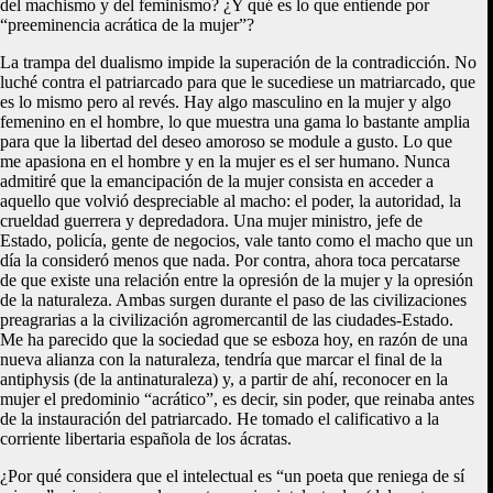
del machismo y del feminismo? ¿Y qué es lo que entiende por
“preeminencia acrática de la mujer”?
La trampa del dualismo impide la superación de la contradicción. No
luché contra el patriarcado para que le sucediese un matriarcado, que
es lo mismo pero al revés. Hay algo masculino en la mujer y algo
femenino en el hombre, lo que muestra una gama lo bastante amplia
para que la libertad del deseo amoroso se module a gusto. Lo que
me apasiona en el hombre y en la mujer es el ser humano. Nunca
admitiré que la emancipación de la mujer consista en acceder a
aquello que volvió despreciable al macho: el poder, la autoridad, la
crueldad guerrera y depredadora. Una mujer ministro, jefe de
Estado, policía, gente de negocios, vale tanto como el macho que un
día la consideró menos que nada. Por contra, ahora toca percatarse
de que existe una relación entre la opresión de la mujer y la opresión
de la naturaleza. Ambas surgen durante el paso de las civilizaciones
preagrarias a la civilización agromercantil de las ciudades-Estado.
Me ha parecido que la sociedad que se esboza hoy, en razón de una
nueva alianza con la naturaleza, tendría que marcar el final de la
antiphysis (de la antinaturaleza) y, a partir de ahí, reconocer en la
mujer el predominio “acrático”, es decir, sin poder, que reinaba antes
de la instauración del patriarcado. He tomado el calificativo a la
corriente libertaria española de los ácratas.
¿Por qué considera que el intelectual es “un poeta que reniega de sí