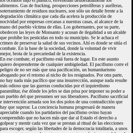
los océanos bajo el plástico, envenenan deliberadamente los
alimentos. Gas de fracking, prospecciones petrolíferas y auríferas,
soterramiento de residuos nucleares, son sólo un detalle frente a la
degradación climática que cada día acelera la producción de
nocividad por empresas cercanas a nuestras casas, al alcance de la
mano del pueblo víctima de ellas. Los gobernantes, por su parte,
obedecen las leyes de Monsanto y acusan de ilegalidad a un alcalde
que prohíbe los pesticidas en todo su municipio. Se le achaca el
crimen de preservar la salud de sus vecinos. Ahí es donde se sitúa el
combate. En la base de la sociedad, donde la voluntad de vivir
mejor, brota de la precariedad de la existencia.
En ese combate, el pacifismo está fuera de lugar. En este asunto
quiero desprenderme de cualquier ambigüedad. El pacifismo corre el
peligro de no ser más que una pacificación, un humanitarismo
abogando por el retorno al nicho de los resignados. Por otra parte,
no hay nada más pacífico que una insurrección, aunque nada resulte
más odioso que las guerras conducidas por el izquierdismo
paramilitar, ése dónde los jefes se dan prisa por imponer su poder a
un pueblo del que presumen ser sus liberadores. Pacifismo sacrificial
e intervención armada son los dos polos de una contradicción que
hay que superar. La conciencia humana progresará de manera
apreciable cuando los partidarios del pacifismo ovino hayan
comprendido que no hacen más que dar al Estado el derecho a
golpear y mentir cada vez que se prestan al ritual de las elecciones
para escoger, según las libertades de la democracia totalitaria, a unos