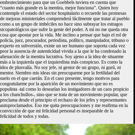
embrutecimiento para que un Goebbels tuviera en cuenta que
“cuanto más grande es la mentira, mejor funciona”. Quien hoy
contemple el estado del sector hospitalario o recuerde las promesas
de mejoras ministeriales comprenderá fácilmente que tratar al pueblo
como a un grupo de imbéciles no hace sino subrayar los estragos
sicopatológicos que sufre la gente del poder. A mí no me queda otra
cosa que apostar por la vida. Me inclino a pensar que bajo el rol de
policía, juez, procurador, periodista, político, manipulador, tribuno o
experto en subversión, existe un ser humano que soporta cada vez
peor la ausencia de autenticidad vivida a la que le ha condenado la
alienación de la mentira lucrativa. Soy ajeno a la idea de situarme
más a la izquierda que el izquierdista más conspicuo. Es como la
idea de plusvalía. No soy jefe, ni gestor de un grupo, ni gurú, ni
mentor. Siembro mis ideas sin preocuparme por la fertilidad del
suelo en el que caerán. En el caso presente, tengo motivos para
congratularme por la aparición de un movimiento que no es
populista -tal como lo desearían los instigadores de un caos propicio
a los chanchullos-, sino que se trata de un movimiento popular, que
proclama desde el principio el rechazo de los jefes y representantes
autoproclamados. Eso me quita preocupaciones y me reafirma en la
convicción de que mi felicidad personal es inseparable de la
felicidad de todos y todas.