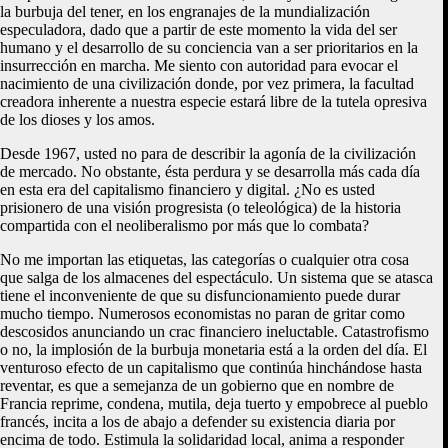
la burbuja del tener, en los engranajes de la mundialización
especuladora, dado que a partir de este momento la vida del ser
humano y el desarrollo de su conciencia van a ser prioritarios en la
insurrección en marcha. Me siento con autoridad para evocar el
nacimiento de una civilización donde, por vez primera, la facultad
creadora inherente a nuestra especie estará libre de la tutela opresiva
de los dioses y los amos.
Desde 1967, usted no para de describir la agonía de la civilización
de mercado. No obstante, ésta perdura y se desarrolla más cada día
en esta era del capitalismo financiero y digital. ¿No es usted
prisionero de una visión progresista (o teleológica) de la historia
compartida con el neoliberalismo por más que lo combata?
No me importan las etiquetas, las categorías o cualquier otra cosa
que salga de los almacenes del espectáculo. Un sistema que se atasca
tiene el inconveniente de que su disfuncionamiento puede durar
mucho tiempo. Numerosos economistas no paran de gritar como
descosidos anunciando un crac financiero ineluctable. Catastrofismo
o no, la implosión de la burbuja monetaria está a la orden del día. El
venturoso efecto de un capitalismo que continúa hinchándose hasta
reventar, es que a semejanza de un gobierno que en nombre de
Francia reprime, condena, mutila, deja tuerto y empobrece al pueblo
francés, incita a los de abajo a defender su existencia diaria por
encima de todo. Estimula la solidaridad local, anima a responder