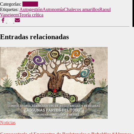
Categorías:
Noticias
Etiquetas:
Autogestión
Autonomía
Chalecos amarillos
Raoul
Vaneigem
Teoría crítica
Entradas relacionadas
Noticias