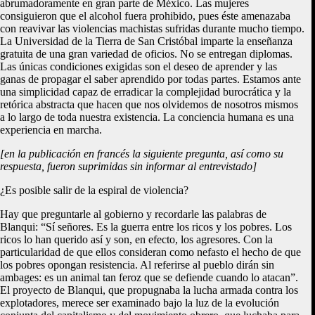
abrumadoramente en gran parte de México. Las mujeres
consiguieron que el alcohol fuera prohibido, pues éste amenazaba
con reavivar las violencias machistas sufridas durante mucho tiempo.
La Universidad de la Tierra de San Cristóbal imparte la enseñanza
gratuita de una gran variedad de oficios. No se entregan diplomas.
Las únicas condiciones exigidas son el deseo de aprender y las
ganas de propagar el saber aprendido por todas partes. Estamos ante
una simplicidad capaz de erradicar la complejidad burocrática y la
retórica abstracta que hacen que nos olvidemos de nosotros mismos
a lo largo de toda nuestra existencia. La conciencia humana es una
experiencia en marcha.
[en la publicación en francés la siguiente pregunta, así como su
respuesta, fueron suprimidas sin informar al entrevistado]
¿Es posible salir de la espiral de violencia?
Hay que preguntarle al gobierno y recordarle las palabras de
Blanqui: “Sí señores. Es la guerra entre los ricos y los pobres. Los
ricos lo han querido así y son, en efecto, los agresores. Con la
particularidad de que ellos consideran como nefasto el hecho de que
los pobres opongan resistencia. Al referirse al pueblo dirán sin
ambages: es un animal tan feroz que se defiende cuando lo atacan”.
El proyecto de Blanqui, que propugnaba la lucha armada contra los
explotadores, merece ser examinado bajo la luz de la evolución