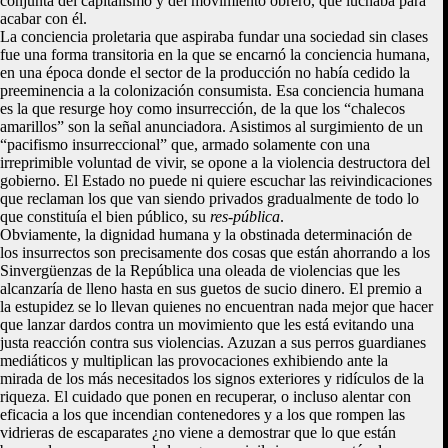
conjunta del capitalismo y del movimiento obrero, que luchaba para
acabar con él.
La conciencia proletaria que aspiraba fundar una sociedad sin clases
fue una forma transitoria en la que se encarnó la conciencia humana,
en una época donde el sector de la producción no había cedido la
preeminencia a la colonización consumista. Esa conciencia humana
es la que resurge hoy como insurrección, de la que los “chalecos
amarillos” son la señal anunciadora. Asistimos al surgimiento de un
“pacifismo insurreccional” que, armado solamente con una
irreprimible voluntad de vivir, se opone a la violencia destructora del
gobierno. El Estado no puede ni quiere escuchar las reivindicaciones
que reclaman los que van siendo privados gradualmente de todo lo
que constituía el bien público, su
res-pública
.
Obviamente, la dignidad humana y la obstinada determinación de
los insurrectos son precisamente dos cosas que están ahorrando a los
Sinvergüenzas de la República una oleada de violencias que les
alcanzaría de lleno hasta en sus guetos de sucio dinero. El premio a
la estupidez se lo llevan quienes no encuentran nada mejor que hacer
que lanzar dardos contra un movimiento que les está evitando una
justa reacción contra sus violencias. Azuzan a sus perros guardianes
mediáticos y multiplican las provocaciones exhibiendo ante la
mirada de los más necesitados los signos exteriores y ridículos de la
riqueza. El cuidado que ponen en recuperar, o incluso alentar con
eficacia a los que incendian contenedores y a los que rompen las
vidrieras de escaparates ¿no viene a demostrar que lo que están