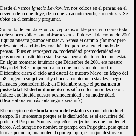
Desde el vamos
Ignacio Lewkowicz
. nos coloca en el pensar, en el
devenir de lo que fluye, de lo que va aconteciendo, sin certezas. Se
ubica en el caminar y preguntar.
Su punto de partida es un concepto discutible por cierto como toda
certeza pero válido para ubicarnos en la fluidez: “Diciembre de 2001
1iquida nuestra posmodernidad.”. Señala el cambio ¿ínfimo? pero
relevante, el cambio deviene drástico porque altera el modo de
pensar. “Pues en retrospectiva, modernidad-posmodernidad era
pensamiento instituido estatal
versus
pensamiento crítico anti estatal.
En algún momento intuimos que Diciembre de 2001 era nuestro
Mayo del ’68. Comprendo ahora que precisamente nuestro
Diciembre cierra el ciclo anti estatal de nuestro Mayo: en Mayo del
’68 surgen la subjetividad y el pensamiento anti estatales, luego
llamados postmodernidad; en Diciembre surge el
pensamiento
postestatal
. El
desfondamiento
nos sitúa en los umbrales de una
fluidez que liquida nuestra posmodernidad y su modernidad.”
(Desde ahora en más toda negrita será mía)
El concepto de
desfondamiento del estado
es manejado todo el
tiempo. Es interesante porque es la disolución, es el escurrirse del
poder del Posplan. Son los pequeños agujeritos los que hunden el
barco. Acá aunque no nombra engrampa con Prigogine, para quien
lo más pequeño, una molécula por ejemplo, es lo que destruye un