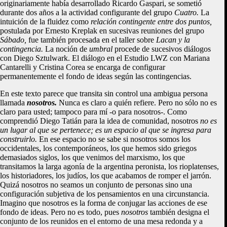
originariamente había desarrollado Ricardo Gaspari, se sometió
durante dos años a la actividad configurante del grupo
Cuatro.
La
intuición de la fluidez como
relación contingente entre dos puntos,
postulada por Ernesto Kreplak en sucesivas reuniones del grupo
Sábado,
fue también procesada en el taller sobre
Lacan y la
contingencia.
La noción de
umbral
procede de sucesivos diálogos
con Diego Sztulwark. El diálogo en el Estudio LWZ con Mariana
Cantarelli y Cristina Corea se encarga de configurar
permanentemente el fondo de ideas según las contingencias.
En este texto parece que transita sin control una ambigua persona
llamada
nosotros.
Nunca es claro a quién refiere. Pero no sólo no es
claro para usted; tampoco para mí -o para nosotros-. Como
comprendió Diego Tatián para la idea de comunidad, nosotros
no es
un lugar al que se pertenece; es un espacio al que se ingresa para
construirlo.
En ese espacio no se sabe si nosotros somos los
occidentales, los contemporáneos, los que hemos sido griegos
demasiados siglos, los que venimos del marxismo, los que
transitamos la larga agonía de la argentina peronista, los rioplatenses,
los historiadores, los judíos, los que acabamos de romper el jarrón.
Quizá nosotros no seamos un conjunto de personas sino una
configuración subjetiva de los pensamientos en una circunstancia.
Imagino que nosotros es la forma de conjugar las acciones de ese
fondo de ideas. Pero no es todo, pues
nosotros
también designa el
conjunto de los reunidos en el entorno de una mesa redonda y a