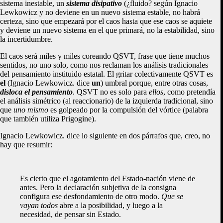
sistema inestable, un
sistema disipativo
(¿fluido? según Ignacio
Lewkowicz y no deviene en un nuevo sistema estable, no habrá
certeza, sino que empezará por el caos hasta que ese caos se aquiete
y deviene un nuevo sistema en el que primará, no la estabilidad, sino
la incertidumbre.
El caos será miles y miles coreando QSVT, frase que tiene muchos
sentidos, no uno solo, como nos reclaman los análisis tradicionales
del pensamiento instituido estatal. El gritar colectivamente QSVT es
el
(Ignacio Lewkowicz. dice
un
) umbral porque, entre otras cosas,
disloca el pensamiento
. QSVT no es solo para
ellos
, como pretendía
el análisis simétrico (al reaccionario) de la izquierda tradicional, sino
que
uno mismo
es golpeado por la compulsión del vórtice (palabra
que también utiliza Prigogine).
Ignacio Lewkowicz. dice lo siguiente en dos párrafos que, creo, no
hay que resumir:
Es cierto que el agotamiento del Estado-nación viene de
antes. Pero la declaración subjetiva de la consigna
configura ese desfondamiento de otro modo.
Que se
vayan todos
abre a la posibilidad, y luego a la
necesidad, de pensar sin Estado.