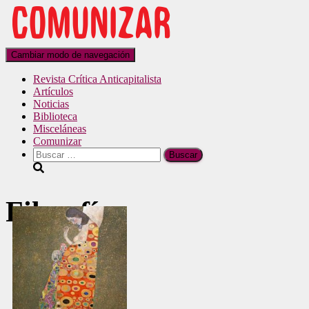
Cambiar modo de navegación
Revista Crítica Anticapitalista
Artículos
Noticias
Biblioteca
Misceláneas
Comunizar
Filosofía