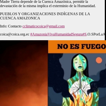
Madre Tierra depende de la Cuenca Amazónica, permitir la
devastación de la misma implica el exterminio de la Humanidad.
PUEBLOS Y ORGANIZACIONES INDÍGENAS DE LA
CUENCA AMAZONICA
Info: Contacto
cclimaticocoica@gmail.com
coica@coica.org.ec
#AmazoniaVivaHumanidadSegura
#S
.O.SPorLaA