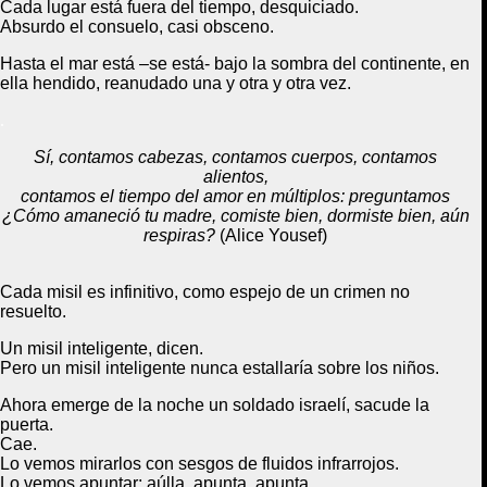
Cada lugar
está fuera del tiempo, desquiciado.
Absurdo el consuelo
, casi
obsceno.
Hasta el mar está
–
se está-
bajo la sombra del continente, en
ella
hendido, reanudado una y otra y otra vez.
.
Sí, contamos cabezas, contamos cuerpos, contamos
alientos,
contamos el tiempo del amor en múltiplos: preguntamos
¿Cómo amaneció t
u madre, comiste bien, dormiste bien, aún
respiras?
(Alice Yousef)
Cada misil es infinitivo,
como espejo de un crimen no
resuelto.
Un misil inteligente, dicen.
Pero un misil inteligente nunca estallaría
sobre los niños.
Ahora emerge de la noche
un soldado
israelí, sacude la
puerta.
Cae.
Lo vemos
mirarlos con sesgos de fluidos
infrarrojos
.
Lo vemos apuntar; aúlla
,
apunta, apunta.