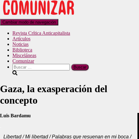
Cambiar modo de navegación
Revista Crítica Anticapitalista
Artículos
Noticias
Biblioteca
Misceláneas
Comunizar
Gaza, la exasperación del
concepto
Luis Bardamu
.
Libertad /
Mi libertad / Palabras que resuenan en mi boca /