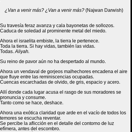
.
¿Van a venir más?
¿Van a venir más?
(Najwan Darwish)
Su travesía feraz avanza y cala bayonetas de
sollozos.
Caduca de soledad al prominente metal del miedo.
Ahora el israelita embiste, la tierra le pertenece.
Toda la tierra. Si hay vidas, también las vidas.
Todas.
Aliyah.
Su reino de pavor aún no ha despertado al mundo.
Ahora un vendaval de gorjeos malhechores
encadena el aire
que fluye
entre las reminiscencias ocupadas.
Cuencas escarchadas de olvido, de gris, espacio y acero.
Allí donde cada lugar acusa
el rasgo de sus moradores
se
pronuncia y consume.
Tanto como se hace, deshace.
Ahora una exótica
claridad
que arde
en el vacío
de todos los
temores se escucha
reventar
.
Se percibe la aflicción en el detalle
d
el contorno
de luz
efímera
,
antes del escombro.