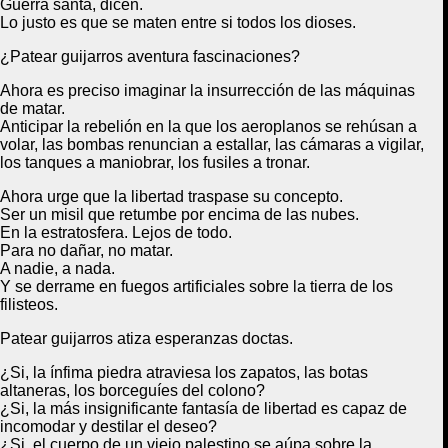
Guerra santa, dicen.
Lo justo
es que se maten entre si
todos los dioses.
¿Patear guijarros aventura fascinaciones?
Ahora es preciso imaginar la insurrección de las máquinas
de matar.
Anticipar la rebelión
en la que los aeroplanos se rehúsan a
volar, las bombas
renuncian a estallar
,
las cámaras a vigilar,
los tanques a maniobrar,
los fusiles a tronar.
Ahora urge que la libertad traspase su concepto.
Ser un misil que retumbe
por encima de las nubes.
En la estratosfera.
Lejos de todo.
Para no dañar
,
no matar.
A nadie, a nada.
Y se derrame en fuegos artificiales sobre la tierra de los
filisteos.
Patear guijarros atiza esperanzas doctas.
¿Si, la ínfima piedra atraviesa los zapatos, las botas
altaneras, los borceguíes del colono?
¿Si, la más insignificante fantasía de libertad es capaz de
incomodar y destilar el deseo?
¿Si, el cuerpo de un viejo palestino se aúpa sobre la