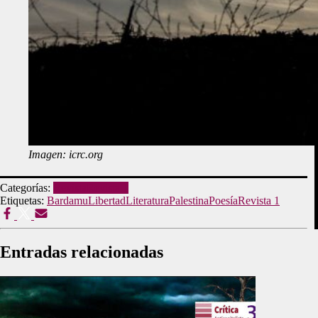
Imagen: icrc.org
Categorías:
Revista
Revista 1
Etiquetas:
Bardamu
Libertad
Literatura
Palestina
Poesía
Revista 1
Entradas relacionadas