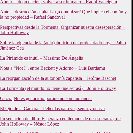
Abolir la depredación, volver a ser humano – Raoul Vaneigem
Ante la destrucción capitalista ¿comunizar? Que implica el común y
la no propiedad – Rafael Sandoval
Perspectivas desde la Tormenta. Organizar nuestra desesperación –
John Holloway
Sobre la vigencia de la (auto)abolición del proletariado hoy – Pablo
Jiménez Cea
La Pirámide es inútil – Massimo De Ángelis
Nota a “Not I”, entre Beckett y Adorno – Luis Bardamu
La reorganización de la autonomía zapatista –
Jérôme Baschet
La Tormenta (el mundo no tiene que ser así) – John Holloway
Gaza: ¡No es genocidio porque no son humanos!
El Ojo de la Cámara – Películas para ver, sentir y pensar
Presentación del libro Esperanza en tiempos de desesperanza, de
John Holloway – Néstor López