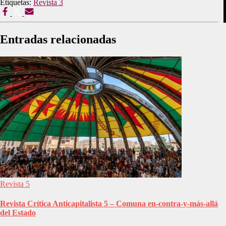
Etiquetas:
Revista 3
Entradas relacionadas
Revista 5
Revista Crítica Anticapitalista 5 – Comuna en-contra-y-más-allá
del Estado