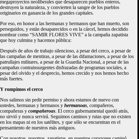
megaproyectos neoliberales que desaparecen pueblos enteros,
destruyen la naturaleza, y convierten la sangre de los pueblos
originarios en ganancia de los grandes capitales.
Por eso, en honor a las hermanas y hermanos que han muerto, son
perseguidos, y están desaparecidos o en la cárcel, hemos decidido
nombrar como “SAMIR FLORES VIVE” a la campaña zapatista
que hoy culmina y hacemos pública:
Después de años de trabajo silencioso, a pesar del cerco, a pesar de
las campañas de mentiras, a pesar de las difamaciones, a pesar de los
patrullajes militares, a pesar de la Guardia Nacional, a pesar de las
campañas contrainsurgentes disfrazadas de programas sociales, a
pesar del olvido y el desprecio, hemos crecido y nos hemos hecho
más fuertes.
Y rompimos el cerco
Nos salimos sin pedir permiso y ahora estamos de nuevo con
ustedes, hermanas y hermanos y
hermanoas
, compañeros,
compañeras y
compañeroas
. El cerco gubernamental quedó atrás,
no sirvió y nunca servirá. Seguimos caminos y rutas que no existen
en los mapas ni en los satélites, y que sólo se encuentran en el
pensamiento de nuestros más antiguos.
Con nosotras, nosotros, zapatistas, en nuestros corazones caminó