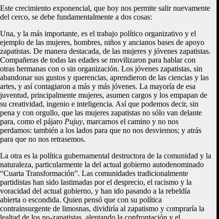
Este crecimiento exponencial, que hoy nos permite salir nuevamente
del cerco, se debe fundamentalmente a dos cosas:
Una, y la más importante, es el trabajo político organizativo y el
ejemplo de las mujeres, hombres, niños y ancianos bases de apoyo
zapatistas. De manera destacada, de las mujeres y jóvenes zapatistas.
Compañeras de todas las edades se movilizaron para hablar con
otras hermanas con o sin organización. Los jóvenes zapatistas, sin
abandonar sus gustos y querencias, aprendieron de las ciencias y las
artes, y así contagiaron a más y más jóvenes. La mayoría de esa
juventud, principalmente mujeres, asumen cargos y los empapan de
su creatividad, ingenio e inteligencia. Así que podemos decir, sin
pena y con orgullo, que las mujeres zapatistas no sólo van delante
para, como el pájaro
Pujuy
, marcarnos el camino y no nos
perdamos: también a los lados para que no nos desviemos; y atrás
para que no nos retrasemos.
La otra es la política gubernamental destructora de la comunidad y la
naturaleza, particularmente la del actual gobierno autodenominado
“Cuarta Transformación”. Las comunidades tradicionalmente
partidistas han sido lastimadas por el desprecio, el racismo y la
voracidad del actual gobierno, y han ido pasando a la rebeldía
abierta o escondida. Quien pensó que con su política
contrainsurgente de limosnas, dividiría al zapatismo y compraría la
lealtad de los no-zapatistas, alentando la confrontación y el