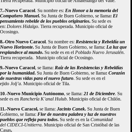
Tierra recuperada. Municipio oficial de Amatenango del Valle.
7.-Nuevo Caracol
. Su nombre es:
En Honor a la memoria del
Compañero Manuel
.
Su Junta de Buen Gobierno, se llama
:
El
pensamiento rebelde de los pueblos originarios
.
Su sede es
en:
Dolores Hidalgo
. Tierra recuperada. Municipio oficial de
Ocosingo.
8.-Otro Nuevo Caracol
. Su nombre es:
Resistencia y Rebeldía un
Nuevo Horizonte
.
Su Junta de Buen Gobierno, se llama:
La luz que
resplandece al mundo
.
Su sede es en el
Poblado
Nuevo
Jerusalén
.
Tierra recuperada. Municipio oficial de Ocosingo.
9.-Nuevo Caracol
, se llama:
Raíz de las Resistencias y Rebeldías
por la humanidad
.
Su Junta de Buen Gobierno, se llama
:
Corazón
de nuestras vidas para el nuevo futuro
. Su sede es en el
ejido
Jolj’a
. Municipio oficial de Tila.
10
.-
Nuevo Municipio Autónomo
, se llama:
21 de Diciembre
. Su
sede es en
Ranchería
K’anal Hulub
. Municipio oficial de Chilón.
11.-Nuevo Caracol,
se llama:
Jacinto Canek
.
Su Junta de Buen
Gobierno, se llama:
Flor de nuestra palabra y luz de nuestros
pueblos que refleja para todos
.
Su sede es en la
Comunidad
del
CIDECI-Unitierra
. Municipio oficial de San Cristóbal de las
Casas
.