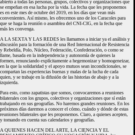
abierto a todas las personas, grupos, colectivos y organizaciones que
se empeñan en esa lucha por la vida. La fecha que les proponemos
es en este mes de octubre del 2019, en los días que vean más
convenientes. Así mismo, les ofrecemos uno de los Caracoles para
que se haga la reunión o asamblea del CNI-CIG, en la fecha que
más les convenga.
A LA SEXTA Y LAS REDES les llamamos a iniciar ya el análisis y
discusión para la formación de una Red Internacional de Resistencia
y Rebeldía, Polo, Núcleo, Federación, Confederación, o como se
llame, basada en la independencia y autonomía de quienes la
formen, renunciando explícitamente a hegemonizar y homogeneizar,
en la que la solidaridad y el apoyo mutuos sean incondicionales, se
compartan las experiencias buenas y malas de la lucha de cada
quien, y se trabaje en la difusión de las historias de abajo y a la
izquierda.
Para esto, como zapatistas que somos, convocaremos a reuniones
bilaterales con los grupos, colectivos y organizaciones que sí están
trabajando en sus geografías. No haremos grandes reuniones. En los
próximos días daremos a conocer el cómo, cuándo y dónde de estas
reuniones bilaterales que les proponemos. Claro, a quienes acepten,
y tomando en cuenta sus calendarios y geografías.
A QUIENES HACEN DEL ARTE, LA CIENCIA Y EL