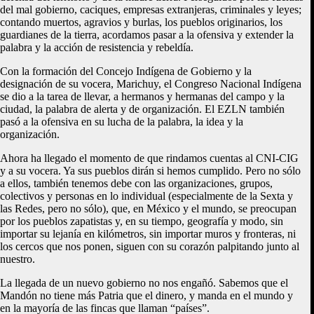
del mal gobierno, caciques, empresas extranjeras, criminales y leyes;
contando muertos, agravios y burlas, los pueblos originarios, los
guardianes de la tierra, acordamos pasar a la ofensiva y extender la
palabra y la acción de resistencia y rebeldía.
Con la formación del Concejo Indígena de Gobierno y la
designación de su vocera, Marichuy, el Congreso Nacional Indígena
se dio a la tarea de llevar, a hermanos y hermanas del campo y la
ciudad, la palabra de alerta y de organización. El EZLN también
pasó a la ofensiva en su lucha de la palabra, la idea y la
organización.
Ahora ha llegado el momento de que rindamos cuentas al CNI-CIG
y a su vocera. Ya sus pueblos dirán si hemos cumplido. Pero no sólo
a ellos, también tenemos debe con las organizaciones, grupos,
colectivos y personas en lo individual (especialmente de la Sexta y
las Redes, pero no sólo), que, en México y el mundo, se preocupan
por los pueblos zapatistas y, en su tiempo, geografía y modo, sin
importar su lejanía en kilómetros, sin importar muros y fronteras, ni
los cercos que nos ponen, siguen con su corazón palpitando junto al
nuestro.
La llegada de un nuevo gobierno no nos engañó. Sabemos que el
Mandón no tiene más Patria que el dinero, y manda en el mundo y
en la mayoría de las fincas que llaman “países”.