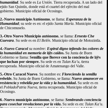
humanidad
. Su sede es
La Unión
. Tierra recuperada. A un lado del
ejido San Quintín, donde está el cuartel del ejército del mal
gobierno. Municipio oficial de Ocosingo.
2.-Nuevo municipio Autónomo
, se llama:
Esperanza de la
Humanidad
; su sede es en: el ejido
Santa María
. Municipio oficial
de Chicomuselo.
3.-Otro Nuevo Municipio autónomo
, se llama:
Ernesto Che
Guevara
. Su sede es en
El Belén
. Municipio oficial de Motozintla.
4.-Nuevo Caracol
su nombre:
Espiral digno tejiendo los colores de
la humanidad en memoria de l@s caídos
.
Su Junta de Buen
Gobierno se llama:
Semilla que florece con la conciencia de l@s
que luchan por siempre.
Su sede es en
Tulan Ka’u
, tierra
recuperada. Municipio oficial de Amatenango del Valle.
5.-Otro Caracol Nuevo
. Su nombre es:
Floreciendo la semilla
rebelde
.
Su Junta de Buen Gobierno, se llama:
Nuevo amanecer en
resistencia y rebeldía por la vida y la humanidad
.
Su sede es en
el
Poblado
Patria Nueva
, tierra recuperada. Municipio oficial de
Ocosingo.
6
.-
Nuevo municipio autónomo
, se llama:
Sembrando conciencia
para cosechar revoluciones por la vida
.
Su sede es en:
Tulan Ka’u
.