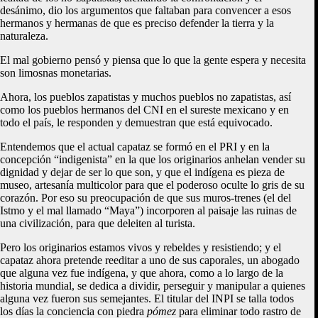
desánimo, dio los argumentos que faltaban para convencer a esos
hermanos y hermanas de que es preciso defender la tierra y la
naturaleza.
El mal gobierno pensó y piensa que lo que la gente espera y necesita
son limosnas monetarias.
Ahora, los pueblos zapatistas y muchos pueblos no zapatistas, así
como los pueblos hermanos del CNI en el sureste mexicano y en
todo el país, le responden y demuestran que está equivocado.
Entendemos que el actual capataz se formó en el PRI y en la
concepción “indigenista” en la que los originarios anhelan vender su
dignidad y dejar de ser lo que son, y que el indígena es pieza de
museo, artesanía multicolor para que el poderoso oculte lo gris de su
corazón. Por eso su preocupación de que sus muros-trenes (el del
Istmo y el mal llamado “Maya”) incorporen al paisaje las ruinas de
una civilización, para que deleiten al turista.
Pero los originarios estamos vivos y rebeldes y resistiendo; y el
capataz ahora pretende reeditar a uno de sus caporales, un abogado
que alguna vez fue indígena, y que ahora, como a lo largo de la
historia mundial, se dedica a dividir, perseguir y manipular a quienes
alguna vez fueron sus semejantes. El titular del INPI se talla todos
los días la conciencia con piedra
pómez
para eliminar todo rastro de