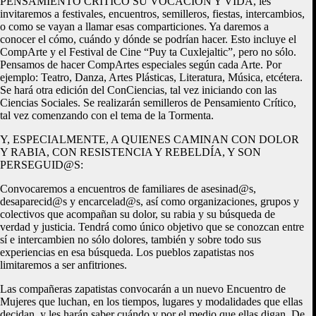
PENSAMIENTO CRÍTICO SU VOCACIÓN Y VIDA, les
invitaremos a festivales, encuentros, semilleros, fiestas, intercambios,
o como se vayan a llamar esas comparticiones. Ya daremos a
conocer el cómo, cuándo y dónde se podrían hacer. Esto incluye el
CompArte y el Festival de Cine “Puy ta Cuxlejaltic”, pero no sólo.
Pensamos de hacer CompArtes especiales según cada Arte. Por
ejemplo: Teatro, Danza, Artes Plásticas, Literatura, Música, etcétera.
Se hará otra edición del ConCiencias, tal vez iniciando con las
Ciencias Sociales. Se realizarán semilleros de Pensamiento Crítico,
tal vez comenzando con el tema de la Tormenta.
Y, ESPECIALMENTE, A QUIENES CAMINAN CON DOLOR
Y RABIA, CON RESISTENCIA Y REBELDÍA, Y SON
PERSEGUID@S:
Convocaremos a encuentros de familiares de asesinad@s,
desaparecid@s y encarcelad@s, así como organizaciones, grupos y
colectivos que acompañan su dolor, su rabia y su búsqueda de
verdad y justicia. Tendrá como único objetivo que se conozcan entre
sí e intercambien no sólo dolores, también y sobre todo sus
experiencias en esa búsqueda. Los pueblos zapatistas nos
limitaremos a ser anfitriones.
Las compañeras zapatistas convocarán a un nuevo Encuentro de
Mujeres que luchan, en los tiempos, lugares y modalidades que ellas
decidan, y les harán saber cuándo y por el medio que ellas digan. De