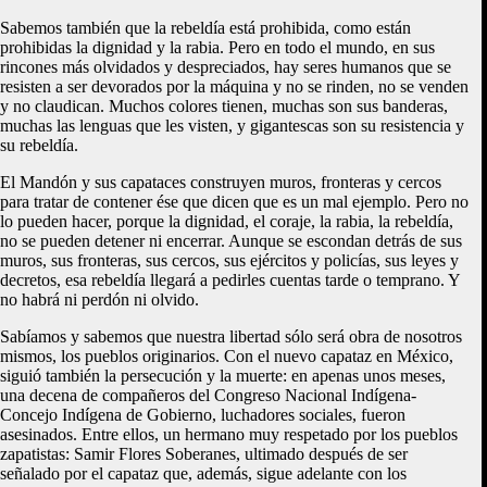
Sabemos también que la rebeldía está prohibida, como están
prohibidas la dignidad y la rabia. Pero en todo el mundo, en sus
rincones más olvidados y despreciados, hay seres humanos que se
resisten a ser devorados por la máquina y no se rinden, no se venden
y no claudican. Muchos colores tienen, muchas son sus banderas,
muchas las lenguas que les visten, y gigantescas son su resistencia y
su rebeldía.
El Mandón y sus capataces construyen muros, fronteras y cercos
para tratar de contener ése que dicen que es un mal ejemplo. Pero no
lo pueden hacer, porque la dignidad, el coraje, la rabia, la rebeldía,
no se pueden detener ni encerrar. Aunque se escondan detrás de sus
muros, sus fronteras, sus cercos, sus ejércitos y policías, sus leyes y
decretos, esa rebeldía llegará a pedirles cuentas tarde o temprano. Y
no habrá ni perdón ni olvido.
Sabíamos y sabemos que nuestra libertad sólo será obra de nosotros
mismos, los pueblos originarios. Con el nuevo capataz en México,
siguió también la persecución y la muerte: en apenas unos meses,
una decena de compañeros del Congreso Nacional Indígena-
Concejo Indígena de Gobierno, luchadores sociales, fueron
asesinados. Entre ellos, un hermano muy respetado por los pueblos
zapatistas: Samir Flores Soberanes, ultimado después de ser
señalado por el capataz que, además, sigue adelante con los